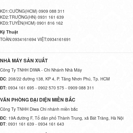
KD1:CƯỜNG(HCM) 0909 088 311
KD2:TRƯỜNG(HN) 0931 161 639
KD3:TUYỀN(HCM) 0901 816 162
Kỹ Thuật
TOÀN:0934161694 VIỆT:0934161691
NHÀ MÁY SẢN XUẤT
Công Ty TNHH DIWA - Chi Nhánh Nhà Máy
DC
: 208/22 đường 138, KP 4, P. Tăng Nhơn Phú, Tp. HCM
ĐT:
0934 161 695 - 0902 570 575 - 0909 088 311
VĂN PHÒNG ĐẠI DIỆN MIỀN BẮC
Công Ty TNHH Diwa Chi nhánh miền bắc
ĐC
: 19A đường F, Tổ dân phố Thành Trung, xã Bát Tràng, Hà Nội
ĐT
: 0931 161 639 - 0934 161 643