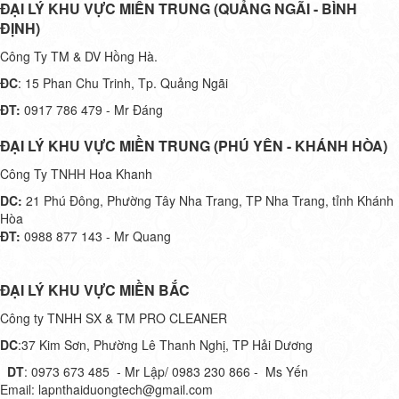
ĐẠI LÝ KHU VỰC MIỀN TRUNG (QUẢNG NGÃI - BÌNH
ĐỊNH)
Công Ty TM & DV Hồng Hà.
ĐC
: 15 Phan Chu Trinh, Tp. Quảng Ngãi
ĐT:
0917 786 479 - Mr Đáng
ĐẠI LÝ KHU VỰC MIỀN TRUNG (PHÚ YÊN - KHÁNH HÒA)
Công Ty TNHH Hoa Khanh
DC:
21 Phú Đông, Phường Tây Nha Trang, TP Nha Trang, tỉnh Khánh
Hòa
ĐT:
0988 877 143 - Mr Quang
ĐẠI LÝ KHU VỰC MIỀN BẮC
Công ty TNHH SX & TM PRO CLEANER
DC
:37 Kim Sơn, Phường Lê Thanh Nghị, TP Hải Dương
DT
: 0973 673 485 - Mr Lập/ 0983 230 866 - Ms Yến
Email: lapnthaiduongtech@gmail.com