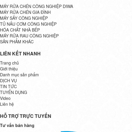
MÁY RỬA CHÉN CÔNG NGHIỆP DIWA
MÁY RỬA CHÉN GIA ĐÌNH
MÁY SẤY CÔNG NGHIỆP
TỦ NẤU CƠM CÔNG NGHIỆP
HÓA CHẤT NHÀ BẾP
MÁY RỬA RAU CÔNG NGHIỆP
SẢN PHẨM KHÁC
LIÊN KẾT NHANH
Trang chủ
Giới thiệu
Danh mục sản phẩm
DỊCH VỤ
TIN TỨC
TUYỂN DỤNG
Video
Liên hệ
HỖ TRỢ TRỰC TUYẾN
Tư vấn bán hàng