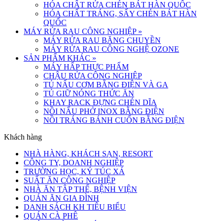
HÓA CHẤT RỬA CHÉN BÁT HÀN QUỐC
HÓA CHẤT TRÁNG, SẤY CHÉN BÁT HÀN
QUỐC
MÁY RỬA RAU CÔNG NGHIỆP
»
MÁY RỬA RAU BĂNG CHUYỀN
MÁY RỬA RAU CÔNG NGHỆ OZONE
SẢN PHẨM KHÁC
»
MÁY HẤP THỰC PHẨM
CHẬU RỬA CÔNG NGHIỆP
TỦ NẤU CƠM BẰNG ĐIỆN VÀ GA
TỦ GIỮ NÓNG THỨC ĂN
KHAY RACK ĐỰNG CHÉN DĨA
NỒI NẤU PHỞ INOX BẰNG ĐIỆN
NỒI TRÁNG BÁNH CUỐN BẰNG ĐIỆN
Khách hàng
NHÀ HÀNG, KHÁCH SẠN, RESORT
CÔNG TY, DOANH NGHIỆP
TRƯỜNG HỌC, KÝ TÚC XÁ
SUẤT ĂN CÔNG NGHIỆP
NHÀ ĂN TẬP THỂ, BỆNH VIỆN
QUÁN ĂN GIA ĐÌNH
DANH SÁCH KH TIÊU BIỂU
QUÁN CÀ PHÊ