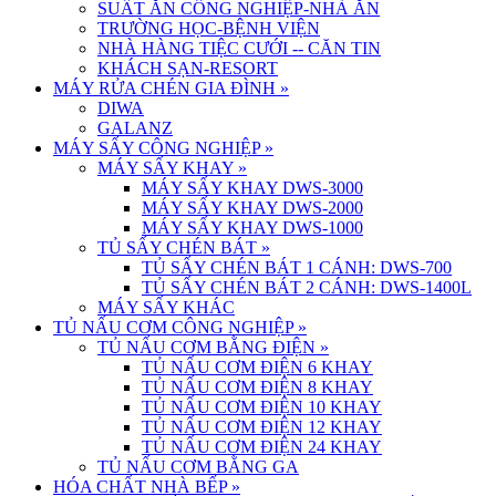
SUẤT ĂN CÔNG NGHIỆP-NHÀ ĂN
TRƯỜNG HỌC-BỆNH VIỆN
NHÀ HÀNG TIỆC CƯỚI -- CĂN TIN
KHÁCH SẠN-RESORT
MÁY RỬA CHÉN GIA ĐÌNH
»
DIWA
GALANZ
MÁY SẤY CÔNG NGHIỆP
»
MÁY SẤY KHAY
»
MÁY SẤY KHAY DWS-3000
MÁY SẤY KHAY DWS-2000
MÁY SẤY KHAY DWS-1000
TỦ SẤY CHÉN BÁT
»
TỦ SẤY CHÉN BÁT 1 CÁNH: DWS-700
TỦ SẤY CHÉN BÁT 2 CÁNH: DWS-1400L
MÁY SẤY KHÁC
TỦ NẤU CƠM CÔNG NGHIỆP
»
TỦ NẤU CƠM BẰNG ĐIỆN
»
TỦ NẤU CƠM ĐIỆN 6 KHAY
TỦ NẤU CƠM ĐIỆN 8 KHAY
TỦ NẤU CƠM ĐIỆN 10 KHAY
TỦ NẤU CƠM ĐIỆN 12 KHAY
TỦ NẤU CƠM ĐIỆN 24 KHAY
TỦ NẤU CƠM BẰNG GA
HÓA CHẤT NHÀ BẾP
»