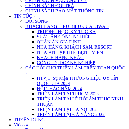
CHÍNH SÁCH VẬN CHUYỂN
CHÍNH SÁCH ĐỔI TRẢ
CHÍNH SÁCH BẢO MẬT THÔNG TIN
TIN TỨC
»
ĐỜI SỐNG
KHÁCH HÀNG TIÊU BIỂU CỦA DIWA
»
TRƯỜNG HỌC, KÝ TÚC XÁ
SUẤT ĂN CÔNG NGHIỆP
QUÁN ĂN GIA ĐÌNH
NHÀ HÀNG, KHÁCH SẠN, RESORT
NHÀ ĂN TẬP THỂ, BỆNH VIỆN
KHÁCH HÀNG KHÁC
CÔNG TY, DOANH NGHIỆP
CÁC HỘI CHỢ TRIỂN LÃM TRÊN TOÀN QUỐC
»
HTV 1- Sự Kiện THƯƠNG HIỆU UY TÍN
QUỐC GIA 2024
HỘI THẢO NĂM 2024
TRIỂN LÃM TẠI TPHCM 2023
TRIỂN LÃM TẠI LỄ HỘI ẨM THỰC NINH
THUẬN
TRIỂN LÃM TẠI HÀ NỘI 2021
TRIỂN LÃM TẠI ĐÀ NẴNG 2022
TUYỂN DỤNG
Video
»