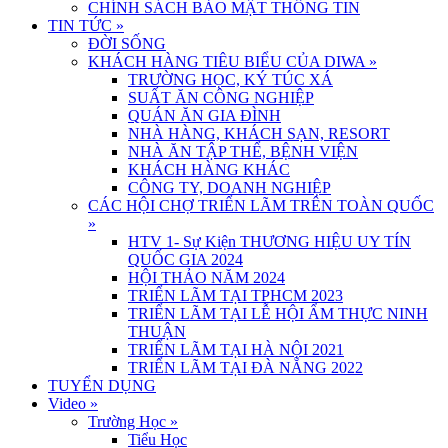
CHÍNH SÁCH BẢO MẬT THÔNG TIN
TIN TỨC
»
ĐỜI SỐNG
KHÁCH HÀNG TIÊU BIỂU CỦA DIWA
»
TRƯỜNG HỌC, KÝ TÚC XÁ
SUẤT ĂN CÔNG NGHIỆP
QUÁN ĂN GIA ĐÌNH
NHÀ HÀNG, KHÁCH SẠN, RESORT
NHÀ ĂN TẬP THỂ, BỆNH VIỆN
KHÁCH HÀNG KHÁC
CÔNG TY, DOANH NGHIỆP
CÁC HỘI CHỢ TRIỂN LÃM TRÊN TOÀN QUỐC
»
HTV 1- Sự Kiện THƯƠNG HIỆU UY TÍN
QUỐC GIA 2024
HỘI THẢO NĂM 2024
TRIỂN LÃM TẠI TPHCM 2023
TRIỂN LÃM TẠI LỄ HỘI ẨM THỰC NINH
THUẬN
TRIỂN LÃM TẠI HÀ NỘI 2021
TRIỂN LÃM TẠI ĐÀ NẴNG 2022
TUYỂN DỤNG
Video
»
Trường Học
»
Tiểu Học