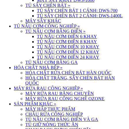
MÁY SẤY KHAY DWS-1000
TỦ SẤY CHÉN BÁT
»
TỦ SẤY CHÉN BÁT 1 CÁNH: DWS-700
TỦ SẤY CHÉN BÁT 2 CÁNH: DWS-1400L
MÁY SẤY KHÁC
TỦ NẤU CƠM CÔNG NGHIỆP
»
TỦ NẤU CƠM BẰNG ĐIỆN
»
TỦ NẤU CƠM ĐIỆN 6 KHAY
TỦ NẤU CƠM ĐIỆN 8 KHAY
TỦ NẤU CƠM ĐIỆN 10 KHAY
TỦ NẤU CƠM ĐIỆN 12 KHAY
TỦ NẤU CƠM ĐIỆN 24 KHAY
TỦ NẤU CƠM BẰNG GA
HÓA CHẤT NHÀ BẾP
»
HÓA CHẤT RỬA CHÉN BÁT HÀN QUỐC
HÓA CHẤT TRÁNG, SẤY CHÉN BÁT HÀN
QUỐC
MÁY RỬA RAU CÔNG NGHIỆP
»
MÁY RỬA RAU BĂNG CHUYỀN
MÁY RỬA RAU CÔNG NGHỆ OZONE
SẢN PHẨM KHÁC
»
MÁY HẤP THỰC PHẨM
CHẬU RỬA CÔNG NGHIỆP
TỦ NẤU CƠM BẰNG ĐIỆN VÀ GA
TỦ GIỮ NÓNG THỨC ĂN