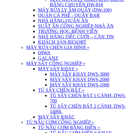
BĂNG CHUYỀN DW-818
MÁY RỬA LY ÂM QUẦY (DW-100)
QUÁN CÀ PHÊ - QUẦY BAR
NHÀ HÀNG-QUÁN ĂN
SUẤT ĂN CÔNG NGHIỆP-NHÀ ĂN
TRƯỜNG HỌC-BỆNH VIỆN
NHÀ HÀNG TIỆC CƯỚI -- CĂN TIN
KHÁCH SẠN-RESORT
MÁY RỬA CHÉN GIA ĐÌNH
»
DIWA
GALANZ
MÁY SẤY CÔNG NGHIỆP
»
MÁY SẤY KHAY
»
MÁY SẤY KHAY DWS-3000
MÁY SẤY KHAY DWS-2000
MÁY SẤY KHAY DWS-1000
TỦ SẤY CHÉN BÁT
»
TỦ SẤY CHÉN BÁT 1 CÁNH: DWS-
700
TỦ SẤY CHÉN BÁT 2 CÁNH: DWS-
1400L
MÁY SẤY KHÁC
TỦ NẤU CƠM CÔNG NGHIỆP
»
TỦ NẤU CƠM BẰNG ĐIỆN
»
TỦ NẤU CƠM ĐIỆN 6 KHAY