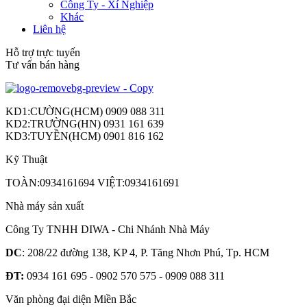
Công Ty - Xí Nghiệp
Khác
Liên hệ
Hỗ trợ trực tuyến
Tư vấn bán hàng
KD1:CƯỜNG(HCM) 0909 088 311
KD2:TRƯỜNG(HN) 0931 161 639
KD3:TUYỀN(HCM) 0901 816 162
Kỹ Thuật
TOÀN:0934161694 VIỆT:0934161691
Nhà máy sản xuất
Công Ty TNHH DIWA - Chi Nhánh Nhà Máy
DC
: 208/22 đường 138, KP 4, P. Tăng Nhơn Phú, Tp. HCM
ĐT:
0934 161 695 - 0902 570 575 - 0909 088 311
Văn phòng đại diện Miền Bắc