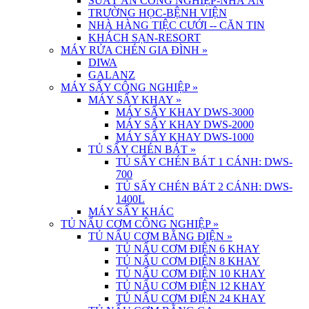
SUẤT ĂN CÔNG NGHIỆP-NHÀ ĂN
TRƯỜNG HỌC-BỆNH VIỆN
NHÀ HÀNG TIỆC CƯỚI -- CĂN TIN
KHÁCH SẠN-RESORT
MÁY RỬA CHÉN GIA ĐÌNH
»
DIWA
GALANZ
MÁY SẤY CÔNG NGHIỆP
»
MÁY SẤY KHAY
»
MÁY SẤY KHAY DWS-3000
MÁY SẤY KHAY DWS-2000
MÁY SẤY KHAY DWS-1000
TỦ SẤY CHÉN BÁT
»
TỦ SẤY CHÉN BÁT 1 CÁNH: DWS-
700
TỦ SẤY CHÉN BÁT 2 CÁNH: DWS-
1400L
MÁY SẤY KHÁC
TỦ NẤU CƠM CÔNG NGHIỆP
»
TỦ NẤU CƠM BẰNG ĐIỆN
»
TỦ NẤU CƠM ĐIỆN 6 KHAY
TỦ NẤU CƠM ĐIỆN 8 KHAY
TỦ NẤU CƠM ĐIỆN 10 KHAY
TỦ NẤU CƠM ĐIỆN 12 KHAY
TỦ NẤU CƠM ĐIỆN 24 KHAY