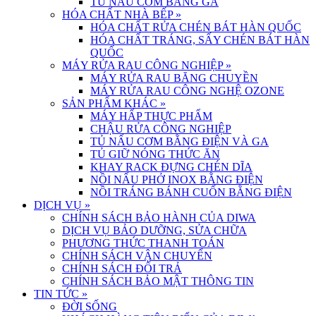
TỦ NẤU CƠM BẰNG GA
HÓA CHẤT NHÀ BẾP
»
HÓA CHẤT RỬA CHÉN BÁT HÀN QUỐC
HÓA CHẤT TRÁNG, SẤY CHÉN BÁT HÀN
QUỐC
MÁY RỬA RAU CÔNG NGHIỆP
»
MÁY RỬA RAU BĂNG CHUYỀN
MÁY RỬA RAU CÔNG NGHỆ OZONE
SẢN PHẨM KHÁC
»
MÁY HẤP THỰC PHẨM
CHẬU RỬA CÔNG NGHIỆP
TỦ NẤU CƠM BẰNG ĐIỆN VÀ GA
TỦ GIỮ NÓNG THỨC ĂN
KHAY RACK ĐỰNG CHÉN DĨA
NỒI NẤU PHỞ INOX BẰNG ĐIỆN
NỒI TRÁNG BÁNH CUỐN BẰNG ĐIỆN
DỊCH VỤ
»
CHÍNH SÁCH BẢO HÀNH CỦA DIWA
DỊCH VỤ BẢO DƯỠNG, SỬA CHỮA
PHƯƠNG THỨC THANH TOÁN
CHÍNH SÁCH VẬN CHUYỂN
CHÍNH SÁCH ĐỔI TRẢ
CHÍNH SÁCH BẢO MẬT THÔNG TIN
TIN TỨC
»
ĐỜI SỐNG