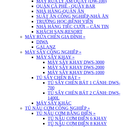
MÁY RỬA LY ÂM QUẦY (DW-100)
QUÁN CÀ PHÊ - QUẦY BAR
NHÀ HÀNG-QUÁN ĂN
SUẤT ĂN CÔNG NGHIỆP-NHÀ ĂN
TRƯỜNG HỌC-BỆNH VIỆN
NHÀ HÀNG TIỆC CƯỚI -- CĂN TIN
KHÁCH SẠN-RESORT
MÁY RỬA CHÉN GIA ĐÌNH
»
DIWA
GALANZ
MÁY SẤY CÔNG NGHIỆP
»
MÁY SẤY KHAY
»
MÁY SẤY KHAY DWS-3000
MÁY SẤY KHAY DWS-2000
MÁY SẤY KHAY DWS-1000
TỦ SẤY CHÉN BÁT
»
TỦ SẤY CHÉN BÁT 1 CÁNH: DWS-
700
TỦ SẤY CHÉN BÁT 2 CÁNH: DWS-
1400L
MÁY SẤY KHÁC
TỦ NẤU CƠM CÔNG NGHIỆP
»
TỦ NẤU CƠM BẰNG ĐIỆN
»
TỦ NẤU CƠM ĐIỆN 6 KHAY
TỦ NẤU CƠM ĐIỆN 8 KHAY