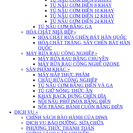
TỦ NẤU CƠM ĐIỆN 8 KHAY
TỦ NẤU CƠM ĐIỆN 10 KHAY
TỦ NẤU CƠM ĐIỆN 12 KHAY
TỦ NẤU CƠM ĐIỆN 24 KHAY
TỦ NẤU CƠM BẰNG GA
HÓA CHẤT NHÀ BẾP
»
HÓA CHẤT RỬA CHÉN BÁT HÀN QUỐC
HÓA CHẤT TRÁNG, SẤY CHÉN BÁT HÀN
QUỐC
MÁY RỬA RAU CÔNG NGHIỆP
»
MÁY RỬA RAU BĂNG CHUYỀN
MÁY RỬA RAU CÔNG NGHỆ OZONE
SẢN PHẨM KHÁC
»
MÁY HẤP THỰC PHẨM
CHẬU RỬA CÔNG NGHIỆP
TỦ NẤU CƠM BẰNG ĐIỆN VÀ GA
TỦ GIỮ NÓNG THỨC ĂN
KHAY RACK ĐỰNG CHÉN DĨA
NỒI NẤU PHỞ INOX BẰNG ĐIỆN
NỒI TRÁNG BÁNH CUỐN BẰNG ĐIỆN
DỊCH VỤ
»
CHÍNH SÁCH BẢO HÀNH CỦA DIWA
DỊCH VỤ BẢO DƯỠNG, SỬA CHỮA
PHƯƠNG THỨC THANH TOÁN