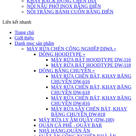
KHAY RACK ĐỰNG CHÉN DĨA
NỒI NẤU PHỞ INOX BẰNG ĐIỆN
NỒI TRÁNG BÁNH CUỐN BẰNG ĐIỆN
Liên kết nhanh
Trang chủ
Giới thiệu
Danh mục sản phẩm
MÁY RỬA CHÉN CÔNG NGHIỆP DIWA
»
DÒNG HOODTYPE
»
MÁY RỬA BÁT HOODTYPE DW-116
MÁY RỬA BÁT HOODTYPE DW-118
DÒNG BĂNG CHUYỀN
»
MÁY RỬA CHÉN BÁT, KHAY BĂNG
CHUYỀN DW-616
MÁY RỬA CHÉN BÁT, KHAY BĂNG
CHUYỀN DW-618
MÁY RỬA CHÉN BÁT, KHAY BĂNG
CHUYỀN DW-816
MÁY RỬA SẤY CHÉN BÁT, KHAY
BĂNG CHUYỀN DW-818
MÁY RỬA LY ÂM QUẦY (DW-100)
QUÁN CÀ PHÊ - QUẦY BAR
NHÀ HÀNG-QUÁN ĂN