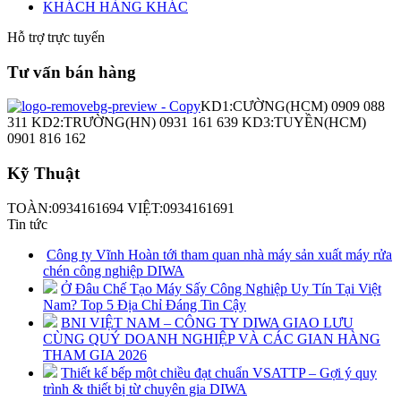
KHÁCH HÀNG KHÁC
Hỗ trợ trực tuyến
Tư vấn bán hàng
KD1:CƯỜNG(HCM) 0909 088
311 KD2:TRƯỜNG(HN) 0931 161 639 KD3:TUYỀN(HCM)
0901 816 162
Kỹ Thuật
TOÀN:0934161694 VIỆT:0934161691
Tin tức
Công ty Vĩnh Hoàn tới tham quan nhà máy sản xuất máy rửa
chén công nghiệp DIWA
Ở Đâu Chế Tạo Máy Sấy Công Nghiệp Uy Tín Tại Việt
Nam? Top 5 Địa Chỉ Đáng Tin Cậy
BNI VIỆT NAM – CÔNG TY DIWA GIAO LƯU
CÙNG QUÝ DOANH NGHIỆP VÀ CÁC GIAN HÀNG
THAM GIA 2026
Thiết kế bếp một chiều đạt chuẩn VSATTP – Gợi ý quy
trình & thiết bị từ chuyên gia DIWA