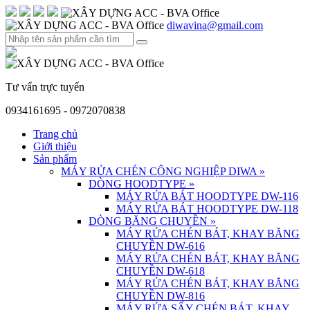
diwavina@gmail.com
Tư vấn trực tuyến
0934161695 - 0972070838
Trang chủ
Giới thiệu
Sản phẩm
MÁY RỬA CHÉN CÔNG NGHIỆP DIWA
»
DÒNG HOODTYPE
»
MÁY RỬA BÁT HOODTYPE DW-116
MÁY RỬA BÁT HOODTYPE DW-118
DÒNG BĂNG CHUYỀN
»
MÁY RỬA CHÉN BÁT, KHAY BĂNG
CHUYỀN DW-616
MÁY RỬA CHÉN BÁT, KHAY BĂNG
CHUYỀN DW-618
MÁY RỬA CHÉN BÁT, KHAY BĂNG
CHUYỀN DW-816
MÁY RỬA SẤY CHÉN BÁT, KHAY