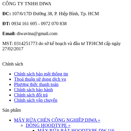
CÔNG TY TNHH DIWA
ĐC:
107/6/17D Đường 38, P. Hiệp Bình, Tp. HCM
ĐT:
0934 161 695 - 0972 070 838
Email:
diwavina@gmail.com
MST: 0314251773 do sở kế hoạch và đầu tư TP.HCM cấp ngày
27/02/2017
Chính sách
Chính sách bảo mật thông tin
Thoả thuận sử dụng dịch vụ
Phương thức thanh toán
Chính sách bảo hành
Chính sách đổi trả
Chính sách vận chuyển
Sản phẩm
MÁY RỬA CHÉN CÔNG NGHIỆP DIWA
»
DÒNG HOODTYPE
»
MÁY RỬA BÁT HOODTYPE DW-116