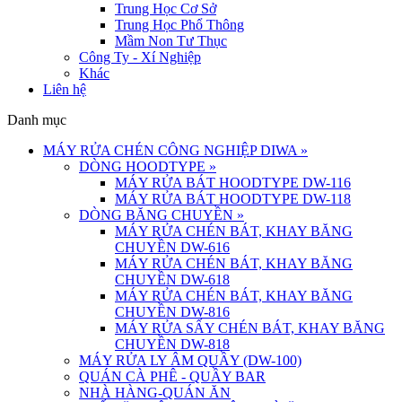
Trung Học Cơ Sở
Trung Học Phổ Thông
Mầm Non Tư Thục
Công Ty - Xí Nghiệp
Khác
Liên hệ
Danh mục
MÁY RỬA CHÉN CÔNG NGHIỆP DIWA
»
DÒNG HOODTYPE
»
MÁY RỬA BÁT HOODTYPE DW-116
MÁY RỬA BÁT HOODTYPE DW-118
DÒNG BĂNG CHUYỀN
»
MÁY RỬA CHÉN BÁT, KHAY BĂNG
CHUYỀN DW-616
MÁY RỬA CHÉN BÁT, KHAY BĂNG
CHUYỀN DW-618
MÁY RỬA CHÉN BÁT, KHAY BĂNG
CHUYỀN DW-816
MÁY RỬA SẤY CHÉN BÁT, KHAY BĂNG
CHUYỀN DW-818
MÁY RỬA LY ÂM QUẦY (DW-100)
QUÁN CÀ PHÊ - QUẦY BAR
NHÀ HÀNG-QUÁN ĂN