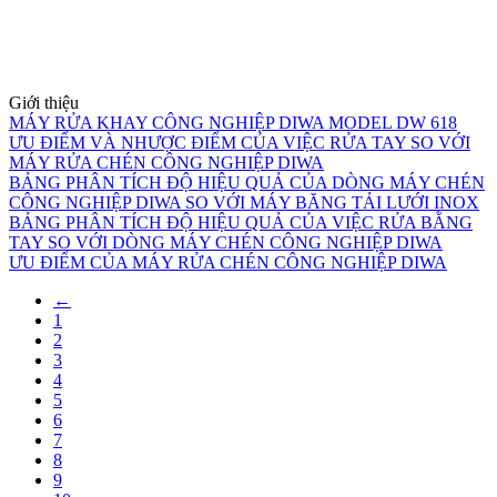
Giới thiệu
MÁY RỬA KHAY CÔNG NGHIỆP DIWA MODEL DW 618
ƯU ĐIỂM VÀ NHƯỢC ĐIỂM CỦA VIỆC RỬA TAY SO VỚI
MÁY RỬA CHÉN CÔNG NGHIỆP DIWA
BẢNG PHÂN TÍCH ĐỘ HIỆU QUẢ CỦA DÒNG MÁY CHÉN
CÔNG NGHIỆP DIWA SO VỚI MÁY BĂNG TẢI LƯỚI INOX
BẢNG PHÂN TÍCH ĐỘ HIỆU QUẢ CỦA VIỆC RỬA BẰNG
TAY SO VỚI DÒNG MÁY CHÉN CÔNG NGHIỆP DIWA
ƯU ĐIỂM CỦA MÁY RỬA CHÉN CÔNG NGHIỆP DIWA
←
1
2
3
4
5
6
7
8
9