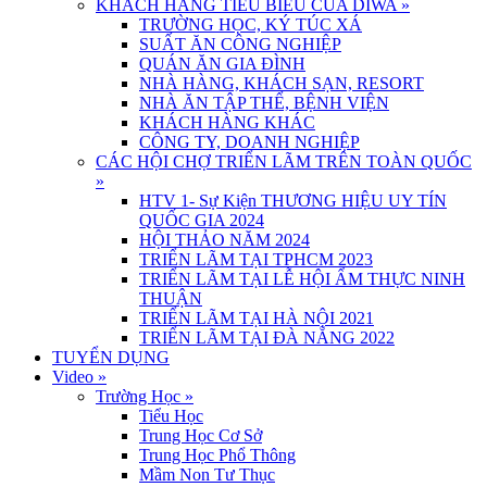
KHÁCH HÀNG TIÊU BIỂU CỦA DIWA
»
TRƯỜNG HỌC, KÝ TÚC XÁ
SUẤT ĂN CÔNG NGHIỆP
QUÁN ĂN GIA ĐÌNH
NHÀ HÀNG, KHÁCH SẠN, RESORT
NHÀ ĂN TẬP THỂ, BỆNH VIỆN
KHÁCH HÀNG KHÁC
CÔNG TY, DOANH NGHIỆP
CÁC HỘI CHỢ TRIỂN LÃM TRÊN TOÀN QUỐC
»
HTV 1- Sự Kiện THƯƠNG HIỆU UY TÍN
QUỐC GIA 2024
HỘI THẢO NĂM 2024
TRIỂN LÃM TẠI TPHCM 2023
TRIỂN LÃM TẠI LỄ HỘI ẨM THỰC NINH
THUẬN
TRIỂN LÃM TẠI HÀ NỘI 2021
TRIỂN LÃM TẠI ĐÀ NẴNG 2022
TUYỂN DỤNG
Video
»
Trường Học
»
Tiểu Học
Trung Học Cơ Sở
Trung Học Phổ Thông
Mầm Non Tư Thục