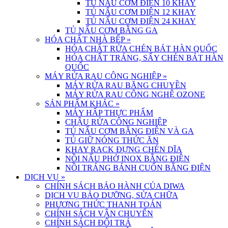
TỦ NẤU CƠM ĐIỆN 10 KHAY
TỦ NẤU CƠM ĐIỆN 12 KHAY
TỦ NẤU CƠM ĐIỆN 24 KHAY
TỦ NẤU CƠM BẰNG GA
HÓA CHẤT NHÀ BẾP
»
HÓA CHẤT RỬA CHÉN BÁT HÀN QUỐC
HÓA CHẤT TRÁNG, SẤY CHÉN BÁT HÀN
QUỐC
MÁY RỬA RAU CÔNG NGHIỆP
»
MÁY RỬA RAU BĂNG CHUYỀN
MÁY RỬA RAU CÔNG NGHỆ OZONE
SẢN PHẨM KHÁC
»
MÁY HẤP THỰC PHẨM
CHẬU RỬA CÔNG NGHIỆP
TỦ NẤU CƠM BẰNG ĐIỆN VÀ GA
TỦ GIỮ NÓNG THỨC ĂN
KHAY RACK ĐỰNG CHÉN DĨA
NỒI NẤU PHỞ INOX BẰNG ĐIỆN
NỒI TRÁNG BÁNH CUỐN BẰNG ĐIỆN
DỊCH VỤ
»
CHÍNH SÁCH BẢO HÀNH CỦA DIWA
DỊCH VỤ BẢO DƯỠNG, SỬA CHỮA
PHƯƠNG THỨC THANH TOÁN
CHÍNH SÁCH VẬN CHUYỂN
CHÍNH SÁCH ĐỔI TRẢ