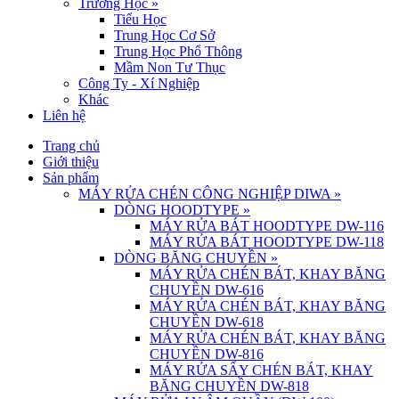
Trường Học
»
Tiểu Học
Trung Học Cơ Sở
Trung Học Phổ Thông
Mầm Non Tư Thục
Công Ty - Xí Nghiệp
Khác
Liên hệ
Trang chủ
Giới thiệu
Sản phẩm
MÁY RỬA CHÉN CÔNG NGHIỆP DIWA
»
DÒNG HOODTYPE
»
MÁY RỬA BÁT HOODTYPE DW-116
MÁY RỬA BÁT HOODTYPE DW-118
DÒNG BĂNG CHUYỀN
»
MÁY RỬA CHÉN BÁT, KHAY BĂNG
CHUYỀN DW-616
MÁY RỬA CHÉN BÁT, KHAY BĂNG
CHUYỀN DW-618
MÁY RỬA CHÉN BÁT, KHAY BĂNG
CHUYỀN DW-816
MÁY RỬA SẤY CHÉN BÁT, KHAY
BĂNG CHUYỀN DW-818