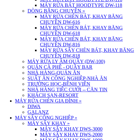
MÁY RỬA BÁT HOODTYPE DW-118
DÒNG BĂNG CHUYỀN
»
MÁY RỬA CHÉN BÁT, KHAY BĂNG
CHUYỀN DW-616
MÁY RỬA CHÉN BÁT, KHAY BĂNG
CHUYỀN DW-618
MÁY RỬA CHÉN BÁT, KHAY BĂNG
CHUYỀN DW-816
MÁY RỬA SẤY CHÉN BÁT, KHAY BĂNG
CHUYỀN DW-818
MÁY RỬA LY ÂM QUẦY (DW-100)
QUÁN CÀ PHÊ - QUẦY BAR
NHÀ HÀNG-QUÁN ĂN
SUẤT ĂN CÔNG NGHIỆP-NHÀ ĂN
TRƯỜNG HỌC-BỆNH VIỆN
NHÀ HÀNG TIỆC CƯỚI -- CĂN TIN
KHÁCH SẠN-RESORT
MÁY RỬA CHÉN GIA ĐÌNH
»
DIWA
GALANZ
MÁY SẤY CÔNG NGHIỆP
»
MÁY SẤY KHAY
»
MÁY SẤY KHAY DWS-3000
MÁY SẤY KHAY DWS-2000