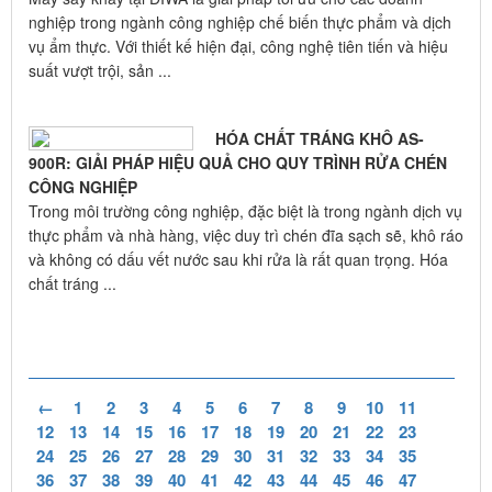
nghiệp trong ngành công nghiệp chế biến thực phẩm và dịch
vụ ẩm thực. Với thiết kế hiện đại, công nghệ tiên tiến và hiệu
suất vượt trội, sản ...
HÓA CHẤT TRÁNG KHÔ AS-
900R: GIẢI PHÁP HIỆU QUẢ CHO QUY TRÌNH RỬA CHÉN
CÔNG NGHIỆP
Trong môi trường công nghiệp, đặc biệt là trong ngành dịch vụ
thực phẩm và nhà hàng, việc duy trì chén đĩa sạch sẽ, khô ráo
và không có dấu vết nước sau khi rửa là rất quan trọng. Hóa
chất tráng ...
←
1
2
3
4
5
6
7
8
9
10
11
12
13
14
15
16
17
18
19
20
21
22
23
24
25
26
27
28
29
30
31
32
33
34
35
36
37
38
39
40
41
42
43
44
45
46
47