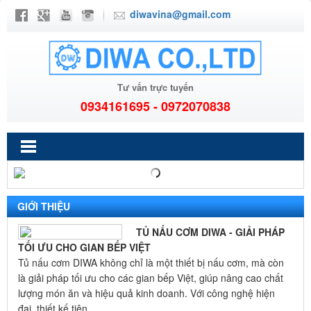
diwavina@gmail.com
Tư vấn trực tuyến
0934161695 - 0972070838
GIỚI THIỆU
TỦ NẤU CƠM DIWA - GIẢI PHÁP
TỐI ƯU CHO GIAN BẾP VIỆT
Tủ nấu cơm DIWA không chỉ là một thiết bị nấu cơm, mà còn
là giải pháp tối ưu cho các gian bếp Việt, giúp nâng cao chất
lượng món ăn và hiệu quả kinh doanh. Với công nghệ hiện
đại, thiết kế tiện ...