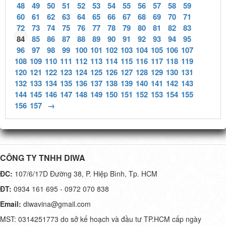
48
49
50
51
52
53
54
55
56
57
58
59
60
61
62
63
64
65
66
67
68
69
70
71
72
73
74
75
76
77
78
79
80
81
82
83
84
85
86
87
88
89
90
91
92
93
94
95
96
97
98
99
100
101
102
103
104
105
106
107
108
109
110
111
112
113
114
115
116
117
118
119
120
121
122
123
124
125
126
127
128
129
130
131
132
133
134
135
136
137
138
139
140
141
142
143
144
145
146
147
148
149
150
151
152
153
154
155
156
157
→
CÔNG TY TNHH DIWA
ĐC:
107/6/17D Đường 38, P. Hiệp Bình, Tp. HCM
ĐT:
0934 161 695 - 0972 070 838
Email:
diwavina@gmail.com
MST: 0314251773 do sở kế hoạch và đầu tư TP.HCM cấp ngày