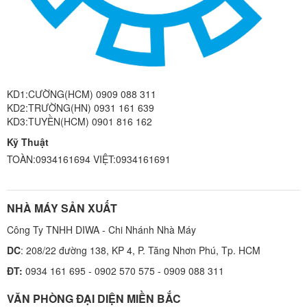
KD1:CƯỜNG(HCM) 0909 088 311
KD2:TRƯỜNG(HN) 0931 161 639
KD3:TUYỀN(HCM) 0901 816 162
Kỹ Thuật
TOÀN:0934161694 VIỆT:0934161691
NHÀ MÁY SẢN XUẤT
Công Ty TNHH DIWA - Chi Nhánh Nhà Máy
DC
: 208/22 đường 138, KP 4, P. Tăng Nhơn Phú, Tp. HCM
ĐT:
0934 161 695 - 0902 570 575 - 0909 088 311
VĂN PHÒNG ĐẠI DIỆN MIỀN BẮC