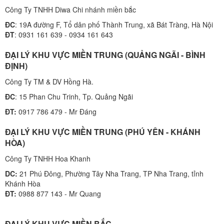
Công Ty TNHH Diwa Chi nhánh miền bắc
ĐC
: 19A đường F, Tổ dân phố Thành Trung, xã Bát Tràng, Hà Nội
ĐT
: 0931 161 639 - 0934 161 643
ĐẠI LÝ KHU VỰC MIỀN TRUNG (QUẢNG NGÃI - BÌNH
ĐỊNH)
Công Ty TM & DV Hồng Hà.
ĐC
: 15 Phan Chu Trinh, Tp. Quảng Ngãi
ĐT:
0917 786 479 - Mr Đáng
ĐẠI LÝ KHU VỰC MIỀN TRUNG (PHÚ YÊN - KHÁNH
HÒA)
Công Ty TNHH Hoa Khanh
DC:
21 Phú Đông, Phường Tây Nha Trang, TP Nha Trang, tỉnh
Khánh Hòa
ĐT:
0988 877 143 - Mr Quang
ĐẠI LÝ KHU VỰC MIỀN BẮC