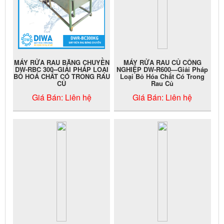
MÁY RỬA RAU BĂNG CHUYỀN
MÁY RỬA RAU CỦ CÔNG
DW-RBC 300--GIẢI PHÁP LOẠI
NGHIỆP DW-R600—Giải Pháp
BỎ HOÁ CHẤT CÓ TRONG RAU
Loại Bỏ Hóa Chất Có Trong
CỦ
Rau Củ
Giá Bán:
Liên hệ
Giá Bán:
Liên hệ