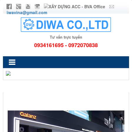
diwavina@gmail.com
Tư vấn trực tuyến
0934161695 - 0972070838
MÁY RỬA CHÉN GIA ĐÌNH