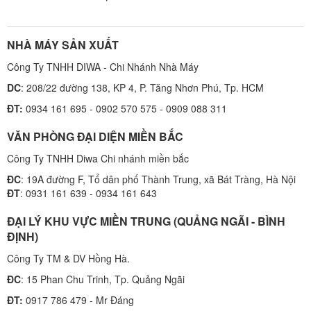
NHÀ MÁY SẢN XUẤT
Công Ty TNHH DIWA - Chi Nhánh Nhà Máy
DC
: 208/22 đường 138, KP 4, P. Tăng Nhơn Phú, Tp. HCM
ĐT:
0934 161 695 - 0902 570 575 - 0909 088 311
VĂN PHÒNG ĐẠI DIỆN MIỀN BẮC
Công Ty TNHH Diwa Chi nhánh miền bắc
ĐC
: 19A đường F, Tổ dân phố Thành Trung, xã Bát Tràng, Hà Nội
ĐT
: 0931 161 639 - 0934 161 643
ĐẠI LÝ KHU VỰC MIỀN TRUNG (QUẢNG NGÃI - BÌNH
ĐỊNH)
Công Ty TM & DV Hồng Hà.
ĐC
: 15 Phan Chu Trinh, Tp. Quảng Ngãi
ĐT:
0917 786 479 - Mr Đáng