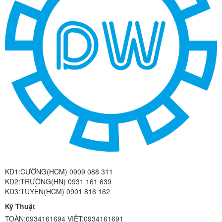
KD1:CƯỜNG(HCM) 0909 088 311
KD2:TRƯỜNG(HN) 0931 161 639
KD3:TUYỀN(HCM) 0901 816 162
Kỹ Thuật
TOÀN:0934161694 VIỆT:0934161691