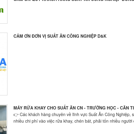
CẢM ƠN ĐƠN VỊ SUẤT ĂN CÔNG NGHIỆP D&K
MÁY RỬA KHAY CHO SUẤT ĂN CN - TRƯỜNG HỌC - CĂN TIN
👉 Các khách hàng chuyên về lĩnh vực Suất Ăn Công Nghiệp, suấ
nhiều chi phí vào việc rửa khay, chén bát, phải tốn nhiều người 