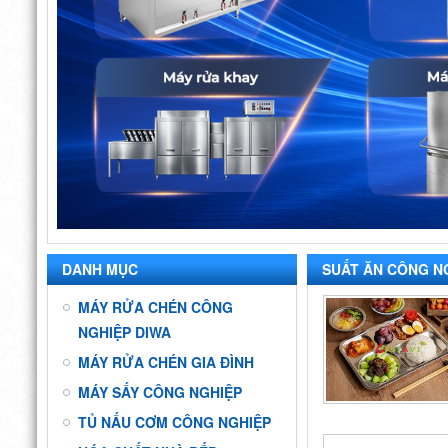
DANH MỤC
SUẤT ĂN CÔNG N
MÁY RỬA CHÉN CÔNG
NGHIỆP DIWA
MÁY RỬA CHÉN GIA ĐÌNH
MÁY SẤY CÔNG NGHIỆP
TỦ NẤU CƠM CÔNG NGHIỆP