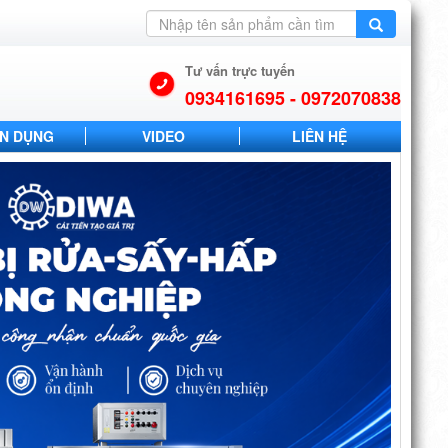
Tư vấn trực tuyến
0934161695 - 0972070838
N DỤNG
VIDEO
LIÊN HỆ