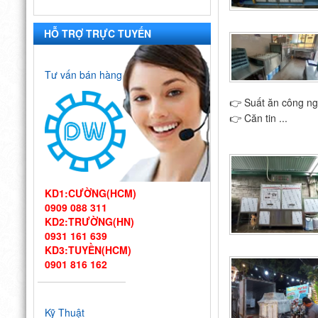
HỖ TRỢ TRỰC TUYẾN
Tư vấn bán hàng
👉 Suất ăn công ng
👉 Căn tin ...
KD1:CƯỜNG(HCM)
0909 088 311
KD2:TRƯỜNG(HN)
0931 161 639
KD3:TUYỀN(HCM)
0901 816 162
Thiết kế bếp
một chiều đạt
Kỹ Thuật
chuẩn VSATTP