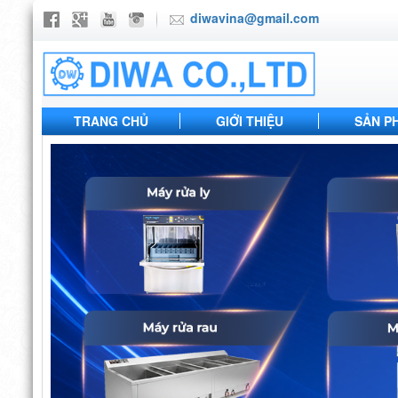
diwavina@gmail.com
TRANG CHỦ
GIỚI THIỆU
SẢN P