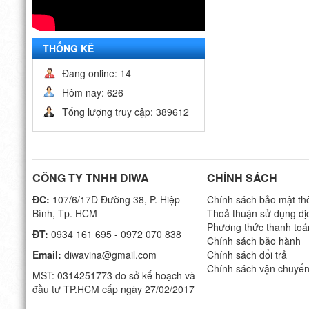
THỐNG KÊ
Đang online: 14
Hôm nay: 626
Tống lượng truy cập: 389612
CÔNG TY TNHH DIWA
CHÍNH SÁCH
ĐC:
107/6/17D Đường 38, P. Hiệp
Chính sách bảo mật thô
Bình, Tp. HCM
Thoả thuận sử dụng dị
Phương thức thanh toá
ĐT:
0934 161 695 - 0972 070 838
Chính sách bảo hành
Email:
diwavina@gmail.com
Chính sách đổi trả
Chính sách vận chuyể
MST: 0314251773 do sở kế hoạch và
đầu tư TP.HCM cấp ngày 27/02/2017