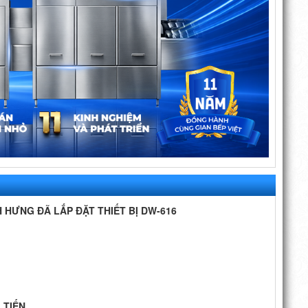
HƯNG ĐÃ LẮP ĐẶT THIẾT BỊ DW-616
 TIẾN