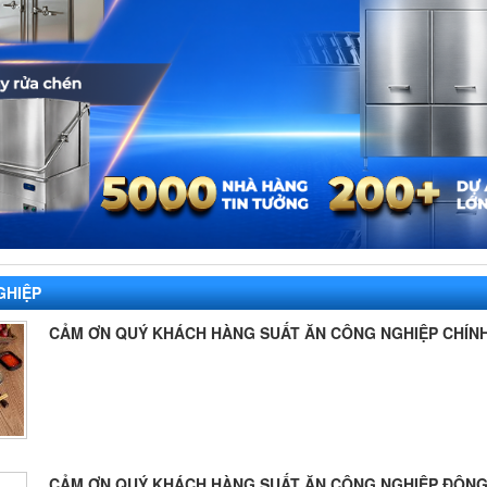
GHIỆP
CẢM ƠN QUÝ KHÁCH HÀNG SUẤT ĂN CÔNG NGHIỆP CHÍNH 
CẢM ƠN QUÝ KHÁCH HÀNG SUẤT ĂN CÔNG NGHIỆP ĐÔNG