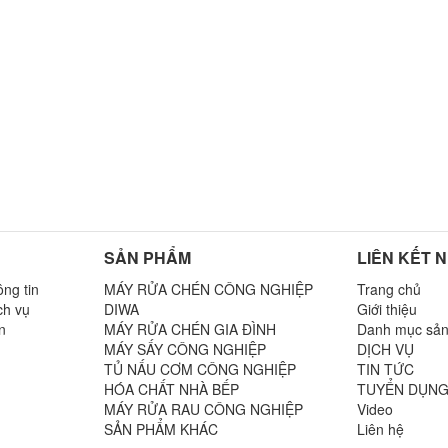
SẢN PHẨM
LIÊN KẾT 
ng tin
MÁY RỬA CHÉN CÔNG NGHIỆP
Trang chủ
ch vụ
DIWA
Giới thiệu
n
MÁY RỬA CHÉN GIA ĐÌNH
Danh mục sả
MÁY SẤY CÔNG NGHIỆP
DỊCH VỤ
TỦ NẤU CƠM CÔNG NGHIỆP
TIN TỨC
n
HÓA CHẤT NHÀ BẾP
TUYỂN DỤN
MÁY RỬA RAU CÔNG NGHIỆP
Video
SẢN PHẨM KHÁC
Liên hệ