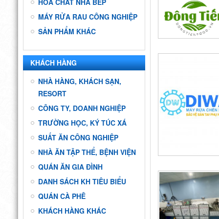
HÓA CHẤT NHÀ BẾP
MÁY RỬA RAU CÔNG NGHIỆP
SẢN PHẨM KHÁC
KHÁCH HÀNG
NHÀ HÀNG, KHÁCH SẠN,
RESORT
CÔNG TY, DOANH NGHIỆP
TRƯỜNG HỌC, KÝ TÚC XÁ
SUẤT ĂN CÔNG NGHIỆP
NHÀ ĂN TẬP THỂ, BỆNH VIỆN
QUÁN ĂN GIA ĐÌNH
DANH SÁCH KH TIÊU BIỂU
QUÁN CÀ PHÊ
KHÁCH HÀNG KHÁC