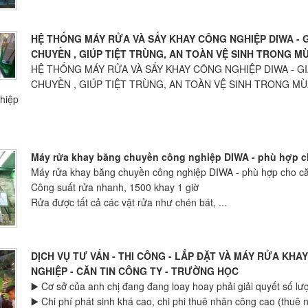
HỆ THỐNG MÁY RỬA VÀ SẤY KHAY CÔNG NGHIỆP DIWA - 
CHUYỀN , GIÚP TIỆT TRÙNG, AN TOÀN VỆ SINH TRONG M
HỆ THỐNG MÁY RỬA VÀ SẤY KHAY CÔNG NGHIỆP DIWA - G
CHUYỀN , GIÚP TIỆT TRÙNG, AN TOÀN VỆ SINH TRONG MÙ
hiệp
Máy rửa khay băng chuyền công nghiệp DIWA - phù hợp cho
Máy rửa khay băng chuyền công nghiệp DIWA - phù hợp cho căn 
Công suất rửa nhanh, 1500 khay 1 giờ
Rửa được tất cả các vật rửa như chén bát, ...
DỊCH VỤ TƯ VẤN - THI CÔNG - LẮP ĐẶT VÀ MÁY RỬA KH
NGHIỆP - CĂN TIN CÔNG TY - TRƯỜNG HỌC
▶️ Cơ sở của anh chị đang đang loay hoay phải giải quyết số lư
▶️ Chi phí phát sinh khá cao, chi phi thuê nhân công cao (thuê 