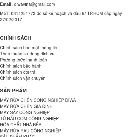
Email:
diwavina@gmail.com
MST: 0314251773 do sở kế hoạch và đầu tư TP.HCM cấp ngày
27/02/2017
CHÍNH SÁCH
Chính sách bảo mật thông tin
Thoả thuận sử dụng dịch vụ
Phương thức thanh toán
Chính sách bảo hành
Chính sách đổi trả
Chính sách vận chuyển
SẢN PHẨM
MÁY RỬA CHÉN CÔNG NGHIỆP DIWA
MÁY RỬA CHÉN GIA ĐÌNH
MÁY SẤY CÔNG NGHIỆP
TỦ NẤU CƠM CÔNG NGHIỆP
HÓA CHẤT NHÀ BẾP
MÁY RỬA RAU CÔNG NGHIỆP
SẢN PHẨM KHÁC