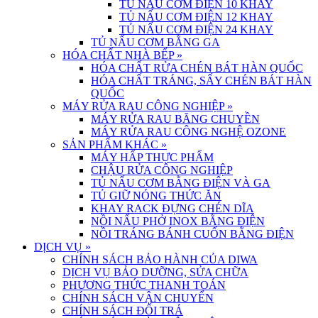
TỦ NẤU CƠM ĐIỆN 10 KHAY
TỦ NẤU CƠM ĐIỆN 12 KHAY
TỦ NẤU CƠM ĐIỆN 24 KHAY
TỦ NẤU CƠM BẰNG GA
HÓA CHẤT NHÀ BẾP
»
HÓA CHẤT RỬA CHÉN BÁT HÀN QUỐC
HÓA CHẤT TRÁNG, SẤY CHÉN BÁT HÀN
QUỐC
MÁY RỬA RAU CÔNG NGHIỆP
»
MÁY RỬA RAU BĂNG CHUYỀN
MÁY RỬA RAU CÔNG NGHỆ OZONE
SẢN PHẨM KHÁC
»
MÁY HẤP THỰC PHẨM
CHẬU RỬA CÔNG NGHIỆP
TỦ NẤU CƠM BẰNG ĐIỆN VÀ GA
TỦ GIỮ NÓNG THỨC ĂN
KHAY RACK ĐỰNG CHÉN DĨA
NỒI NẤU PHỞ INOX BẰNG ĐIỆN
NỒI TRÁNG BÁNH CUỐN BẰNG ĐIỆN
DỊCH VỤ
»
CHÍNH SÁCH BẢO HÀNH CỦA DIWA
DỊCH VỤ BẢO DƯỠNG, SỬA CHỮA
PHƯƠNG THỨC THANH TOÁN
CHÍNH SÁCH VẬN CHUYỂN
CHÍNH SÁCH ĐỔI TRẢ