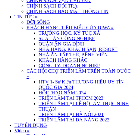
CHÍNH SÁCH VẬN CHUYỂN
CHÍNH SÁCH ĐỔI TRẢ
CHÍNH SÁCH BẢO MẬT THÔNG TIN
TIN TỨC
»
ĐỜI SỐNG
KHÁCH HÀNG TIÊU BIỂU CỦA DIWA
»
TRƯỜNG HỌC, KÝ TÚC XÁ
SUẤT ĂN CÔNG NGHIỆP
QUÁN ĂN GIA ĐÌNH
NHÀ HÀNG, KHÁCH SẠN, RESORT
NHÀ ĂN TẬP THỂ, BỆNH VIỆN
KHÁCH HÀNG KHÁC
CÔNG TY, DOANH NGHIỆP
CÁC HỘI CHỢ TRIỂN LÃM TRÊN TOÀN QUỐC
»
HTV 1- Sự Kiện THƯƠNG HIỆU UY TÍN
QUỐC GIA 2024
HỘI THẢO NĂM 2024
TRIỂN LÃM TẠI TPHCM 2023
TRIỂN LÃM TẠI LỄ HỘI ẨM THỰC NINH
THUẬN
TRIỂN LÃM TẠI HÀ NỘI 2021
TRIỂN LÃM TẠI ĐÀ NẴNG 2022
TUYỂN DỤNG
Video
»