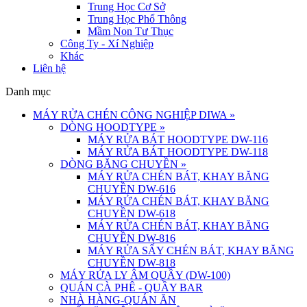
Trung Học Cơ Sở
Trung Học Phổ Thông
Mầm Non Tư Thục
Công Ty - Xí Nghiệp
Khác
Liên hệ
Danh mục
MÁY RỬA CHÉN CÔNG NGHIỆP DIWA
»
DÒNG HOODTYPE
»
MÁY RỬA BÁT HOODTYPE DW-116
MÁY RỬA BÁT HOODTYPE DW-118
DÒNG BĂNG CHUYỀN
»
MÁY RỬA CHÉN BÁT, KHAY BĂNG
CHUYỀN DW-616
MÁY RỬA CHÉN BÁT, KHAY BĂNG
CHUYỀN DW-618
MÁY RỬA CHÉN BÁT, KHAY BĂNG
CHUYỀN DW-816
MÁY RỬA SẤY CHÉN BÁT, KHAY BĂNG
CHUYỀN DW-818
MÁY RỬA LY ÂM QUẦY (DW-100)
QUÁN CÀ PHÊ - QUẦY BAR
NHÀ HÀNG-QUÁN ĂN