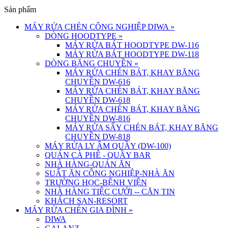
Sản phẩm
MÁY RỬA CHÉN CÔNG NGHIỆP DIWA
»
DÒNG HOODTYPE
»
MÁY RỬA BÁT HOODTYPE DW-116
MÁY RỬA BÁT HOODTYPE DW-118
DÒNG BĂNG CHUYỀN
»
MÁY RỬA CHÉN BÁT, KHAY BĂNG
CHUYỀN DW-616
MÁY RỬA CHÉN BÁT, KHAY BĂNG
CHUYỀN DW-618
MÁY RỬA CHÉN BÁT, KHAY BĂNG
CHUYỀN DW-816
MÁY RỬA SẤY CHÉN BÁT, KHAY BĂNG
CHUYỀN DW-818
MÁY RỬA LY ÂM QUẦY (DW-100)
QUÁN CÀ PHÊ - QUẦY BAR
NHÀ HÀNG-QUÁN ĂN
SUẤT ĂN CÔNG NGHIỆP-NHÀ ĂN
TRƯỜNG HỌC-BỆNH VIỆN
NHÀ HÀNG TIỆC CƯỚI -- CĂN TIN
KHÁCH SẠN-RESORT
MÁY RỬA CHÉN GIA ĐÌNH
»
DIWA