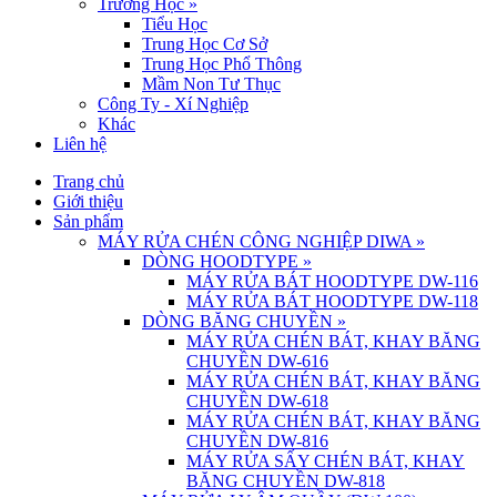
Trường Học
»
Tiểu Học
Trung Học Cơ Sở
Trung Học Phổ Thông
Mầm Non Tư Thục
Công Ty - Xí Nghiệp
Khác
Liên hệ
Trang chủ
Giới thiệu
Sản phẩm
MÁY RỬA CHÉN CÔNG NGHIỆP DIWA
»
DÒNG HOODTYPE
»
MÁY RỬA BÁT HOODTYPE DW-116
MÁY RỬA BÁT HOODTYPE DW-118
DÒNG BĂNG CHUYỀN
»
MÁY RỬA CHÉN BÁT, KHAY BĂNG
CHUYỀN DW-616
MÁY RỬA CHÉN BÁT, KHAY BĂNG
CHUYỀN DW-618
MÁY RỬA CHÉN BÁT, KHAY BĂNG
CHUYỀN DW-816
MÁY RỬA SẤY CHÉN BÁT, KHAY
BĂNG CHUYỀN DW-818