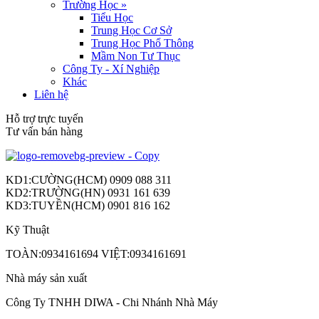
Trường Học
»
Tiểu Học
Trung Học Cơ Sở
Trung Học Phổ Thông
Mầm Non Tư Thục
Công Ty - Xí Nghiệp
Khác
Liên hệ
Hỗ trợ trực tuyến
Tư vấn bán hàng
KD1:CƯỜNG(HCM) 0909 088 311
KD2:TRƯỜNG(HN) 0931 161 639
KD3:TUYỀN(HCM) 0901 816 162
Kỹ Thuật
TOÀN:0934161694 VIỆT:0934161691
Nhà máy sản xuất
Công Ty TNHH DIWA - Chi Nhánh Nhà Máy