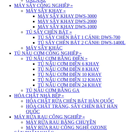
GALANZ
MÁY SẤY CÔNG NGHIỆP
»
MÁY SẤY KHAY
»
MÁY SẤY KHAY DWS-3000
MÁY SẤY KHAY DWS-2000
MÁY SẤY KHAY DWS-1000
TỦ SẤY CHÉN BÁT
»
TỦ SẤY CHÉN BÁT 1 CÁNH: DWS-700
TỦ SẤY CHÉN BÁT 2 CÁNH: DWS-1400L
MÁY SẤY KHÁC
TỦ NẤU CƠM CÔNG NGHIỆP
»
TỦ NẤU CƠM BẰNG ĐIỆN
»
TỦ NẤU CƠM ĐIỆN 6 KHAY
TỦ NẤU CƠM ĐIỆN 8 KHAY
TỦ NẤU CƠM ĐIỆN 10 KHAY
TỦ NẤU CƠM ĐIỆN 12 KHAY
TỦ NẤU CƠM ĐIỆN 24 KHAY
TỦ NẤU CƠM BẰNG GA
HÓA CHẤT NHÀ BẾP
»
HÓA CHẤT RỬA CHÉN BÁT HÀN QUỐC
HÓA CHẤT TRÁNG, SẤY CHÉN BÁT HÀN
QUỐC
MÁY RỬA RAU CÔNG NGHIỆP
»
MÁY RỬA RAU BĂNG CHUYỀN
MÁY RỬA RAU CÔNG NGHỆ OZONE