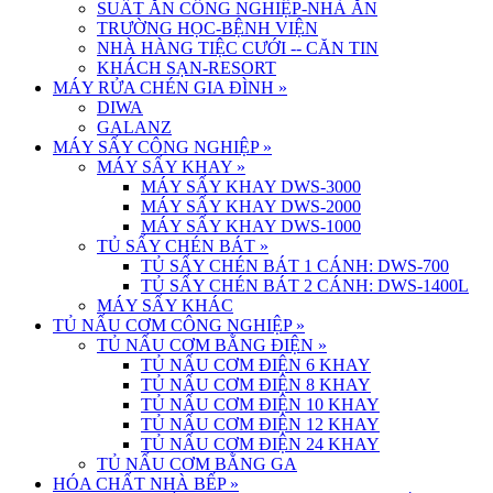
SUẤT ĂN CÔNG NGHIỆP-NHÀ ĂN
TRƯỜNG HỌC-BỆNH VIỆN
NHÀ HÀNG TIỆC CƯỚI -- CĂN TIN
KHÁCH SẠN-RESORT
MÁY RỬA CHÉN GIA ĐÌNH
»
DIWA
GALANZ
MÁY SẤY CÔNG NGHIỆP
»
MÁY SẤY KHAY
»
MÁY SẤY KHAY DWS-3000
MÁY SẤY KHAY DWS-2000
MÁY SẤY KHAY DWS-1000
TỦ SẤY CHÉN BÁT
»
TỦ SẤY CHÉN BÁT 1 CÁNH: DWS-700
TỦ SẤY CHÉN BÁT 2 CÁNH: DWS-1400L
MÁY SẤY KHÁC
TỦ NẤU CƠM CÔNG NGHIỆP
»
TỦ NẤU CƠM BẰNG ĐIỆN
»
TỦ NẤU CƠM ĐIỆN 6 KHAY
TỦ NẤU CƠM ĐIỆN 8 KHAY
TỦ NẤU CƠM ĐIỆN 10 KHAY
TỦ NẤU CƠM ĐIỆN 12 KHAY
TỦ NẤU CƠM ĐIỆN 24 KHAY
TỦ NẤU CƠM BẰNG GA
HÓA CHẤT NHÀ BẾP
»