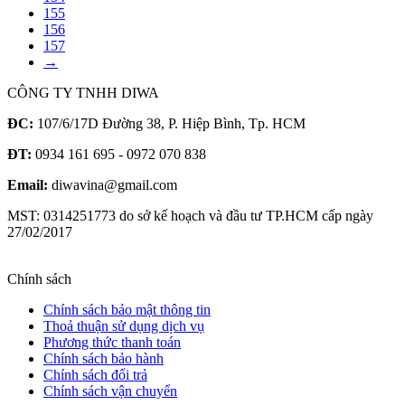
155
156
157
→
CÔNG TY TNHH DIWA
ĐC:
107/6/17D Đường 38, P. Hiệp Bình, Tp. HCM
ĐT:
0934 161 695 - 0972 070 838
Email:
diwavina@gmail.com
MST: 0314251773 do sở kế hoạch và đầu tư TP.HCM cấp ngày
27/02/2017
Chính sách
Chính sách bảo mật thông tin
Thoả thuận sử dụng dịch vụ
Phương thức thanh toán
Chính sách bảo hành
Chính sách đổi trả
Chính sách vận chuyển