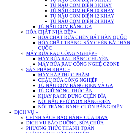
TỦ NẤU CƠM ĐIỆN 8 KHAY
TỦ NẤU CƠM ĐIỆN 10 KHAY
TỦ NẤU CƠM ĐIỆN 12 KHAY
TỦ NẤU CƠM ĐIỆN 24 KHAY
TỦ NẤU CƠM BẰNG GA
HÓA CHẤT NHÀ BẾP
»
HÓA CHẤT RỬA CHÉN BÁT HÀN QUỐC
HÓA CHẤT TRÁNG, SẤY CHÉN BÁT HÀN
QUỐC
MÁY RỬA RAU CÔNG NGHIỆP
»
MÁY RỬA RAU BĂNG CHUYỀN
MÁY RỬA RAU CÔNG NGHỆ OZONE
SẢN PHẨM KHÁC
»
MÁY HẤP THỰC PHẨM
CHẬU RỬA CÔNG NGHIỆP
TỦ NẤU CƠM BẰNG ĐIỆN VÀ GA
TỦ GIỮ NÓNG THỨC ĂN
KHAY RACK ĐỰNG CHÉN DĨA
NỒI NẤU PHỞ INOX BẰNG ĐIỆN
NỒI TRÁNG BÁNH CUỐN BẰNG ĐIỆN
DỊCH VỤ
»
CHÍNH SÁCH BẢO HÀNH CỦA DIWA
DỊCH VỤ BẢO DƯỠNG, SỬA CHỮA
PHƯƠNG THỨC THANH TOÁN