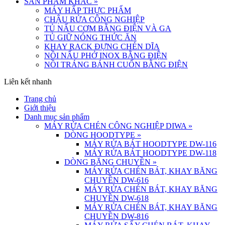
SẢN PHẨM KHÁC
»
MÁY HẤP THỰC PHẨM
CHẬU RỬA CÔNG NGHIỆP
TỦ NẤU CƠM BẰNG ĐIỆN VÀ GA
TỦ GIỮ NÓNG THỨC ĂN
KHAY RACK ĐỰNG CHÉN DĨA
NỒI NẤU PHỞ INOX BẰNG ĐIỆN
NỒI TRÁNG BÁNH CUỐN BẰNG ĐIỆN
Liên kết nhanh
Trang chủ
Giới thiệu
Danh mục sản phẩm
MÁY RỬA CHÉN CÔNG NGHIỆP DIWA
»
DÒNG HOODTYPE
»
MÁY RỬA BÁT HOODTYPE DW-116
MÁY RỬA BÁT HOODTYPE DW-118
DÒNG BĂNG CHUYỀN
»
MÁY RỬA CHÉN BÁT, KHAY BĂNG
CHUYỀN DW-616
MÁY RỬA CHÉN BÁT, KHAY BĂNG
CHUYỀN DW-618
MÁY RỬA CHÉN BÁT, KHAY BĂNG
CHUYỀN DW-816