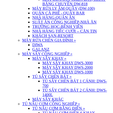
BĂNG CHUYỀN DW-818
MÁY RỬA LY ÂM QUẦY (DW-100)
QUÁN CÀ PHÊ - QUẦY BAR
NHÀ HÀNG-QUÁN ĂN
SUẤT ĂN CÔNG NGHIỆP-NHÀ ĂN
TRƯỜNG HỌC-BỆNH VIỆN
NHÀ HÀNG TIỆC CƯỚI -- CĂN TIN
KHÁCH SẠN-RESORT
MÁY RỬA CHÉN GIA ĐÌNH
»
DIWA
GALANZ
MÁY SẤY CÔNG NGHIỆP
»
MÁY SẤY KHAY
»
MÁY SẤY KHAY DWS-3000
MÁY SẤY KHAY DWS-2000
MÁY SẤY KHAY DWS-1000
TỦ SẤY CHÉN BÁT
»
TỦ SẤY CHÉN BÁT 1 CÁNH: DWS-
700
TỦ SẤY CHÉN BÁT 2 CÁNH: DWS-
1400L
MÁY SẤY KHÁC
TỦ NẤU CƠM CÔNG NGHIỆP
»
TỦ NẤU CƠM BẰNG ĐIỆN
»
TỦ NẤU CƠM ĐIỆN 6 KHAY