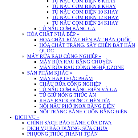
TỦ NẤU CƠM ĐIỆN 6 KHAY
TỦ NẤU CƠM ĐIỆN 8 KHAY
TỦ NẤU CƠM ĐIỆN 10 KHAY
TỦ NẤU CƠM ĐIỆN 12 KHAY
TỦ NẤU CƠM ĐIỆN 24 KHAY
TỦ NẤU CƠM BẰNG GA
HÓA CHẤT NHÀ BẾP
»
HÓA CHẤT RỬA CHÉN BÁT HÀN QUỐC
HÓA CHẤT TRÁNG, SẤY CHÉN BÁT HÀN
QUỐC
MÁY RỬA RAU CÔNG NGHIỆP
»
MÁY RỬA RAU BĂNG CHUYỀN
MÁY RỬA RAU CÔNG NGHỆ OZONE
SẢN PHẨM KHÁC
»
MÁY HẤP THỰC PHẨM
CHẬU RỬA CÔNG NGHIỆP
TỦ NẤU CƠM BẰNG ĐIỆN VÀ GA
TỦ GIỮ NÓNG THỨC ĂN
KHAY RACK ĐỰNG CHÉN DĨA
NỒI NẤU PHỞ INOX BẰNG ĐIỆN
NỒI TRÁNG BÁNH CUỐN BẰNG ĐIỆN
DỊCH VỤ
»
CHÍNH SÁCH BẢO HÀNH CỦA DIWA
DỊCH VỤ BẢO DƯỠNG, SỬA CHỮA
PHƯƠNG THỨC THANH TOÁN