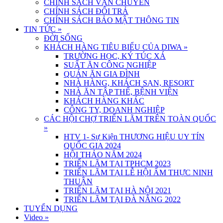
CHÍNH SÁCH VẬN CHUYỂN
CHÍNH SÁCH ĐỔI TRẢ
CHÍNH SÁCH BẢO MẬT THÔNG TIN
TIN TỨC
»
ĐỜI SỐNG
KHÁCH HÀNG TIÊU BIỂU CỦA DIWA
»
TRƯỜNG HỌC, KÝ TÚC XÁ
SUẤT ĂN CÔNG NGHIỆP
QUÁN ĂN GIA ĐÌNH
NHÀ HÀNG, KHÁCH SẠN, RESORT
NHÀ ĂN TẬP THỂ, BỆNH VIỆN
KHÁCH HÀNG KHÁC
CÔNG TY, DOANH NGHIỆP
CÁC HỘI CHỢ TRIỂN LÃM TRÊN TOÀN QUỐC
»
HTV 1- Sự Kiện THƯƠNG HIỆU UY TÍN
QUỐC GIA 2024
HỘI THẢO NĂM 2024
TRIỂN LÃM TẠI TPHCM 2023
TRIỂN LÃM TẠI LỄ HỘI ẨM THỰC NINH
THUẬN
TRIỂN LÃM TẠI HÀ NỘI 2021
TRIỂN LÃM TẠI ĐÀ NẴNG 2022
TUYỂN DỤNG
Video
»