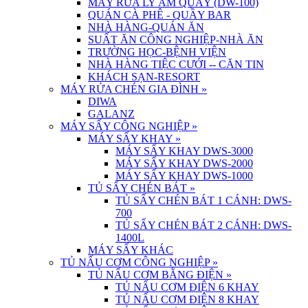
MÁY RỬA LY ÂM QUẦY (DW-100)
QUÁN CÀ PHÊ - QUẦY BAR
NHÀ HÀNG-QUÁN ĂN
SUẤT ĂN CÔNG NGHIỆP-NHÀ ĂN
TRƯỜNG HỌC-BỆNH VIỆN
NHÀ HÀNG TIỆC CƯỚI -- CĂN TIN
KHÁCH SẠN-RESORT
MÁY RỬA CHÉN GIA ĐÌNH
»
DIWA
GALANZ
MÁY SẤY CÔNG NGHIỆP
»
MÁY SẤY KHAY
»
MÁY SẤY KHAY DWS-3000
MÁY SẤY KHAY DWS-2000
MÁY SẤY KHAY DWS-1000
TỦ SẤY CHÉN BÁT
»
TỦ SẤY CHÉN BÁT 1 CÁNH: DWS-
700
TỦ SẤY CHÉN BÁT 2 CÁNH: DWS-
1400L
MÁY SẤY KHÁC
TỦ NẤU CƠM CÔNG NGHIỆP
»
TỦ NẤU CƠM BẰNG ĐIỆN
»
TỦ NẤU CƠM ĐIỆN 6 KHAY
TỦ NẤU CƠM ĐIỆN 8 KHAY