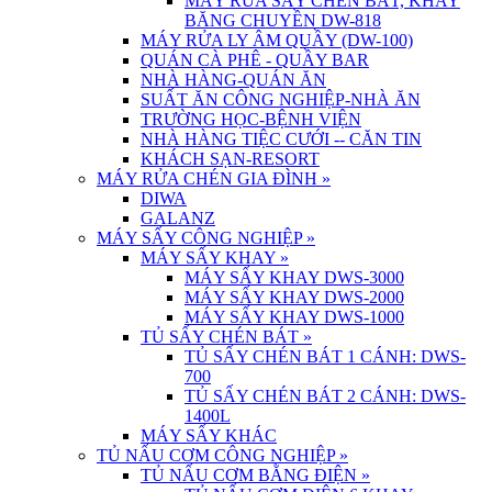
MÁY RỬA SẤY CHÉN BÁT, KHAY
BĂNG CHUYỀN DW-818
MÁY RỬA LY ÂM QUẦY (DW-100)
QUÁN CÀ PHÊ - QUẦY BAR
NHÀ HÀNG-QUÁN ĂN
SUẤT ĂN CÔNG NGHIỆP-NHÀ ĂN
TRƯỜNG HỌC-BỆNH VIỆN
NHÀ HÀNG TIỆC CƯỚI -- CĂN TIN
KHÁCH SẠN-RESORT
MÁY RỬA CHÉN GIA ĐÌNH
»
DIWA
GALANZ
MÁY SẤY CÔNG NGHIỆP
»
MÁY SẤY KHAY
»
MÁY SẤY KHAY DWS-3000
MÁY SẤY KHAY DWS-2000
MÁY SẤY KHAY DWS-1000
TỦ SẤY CHÉN BÁT
»
TỦ SẤY CHÉN BÁT 1 CÁNH: DWS-
700
TỦ SẤY CHÉN BÁT 2 CÁNH: DWS-
1400L
MÁY SẤY KHÁC
TỦ NẤU CƠM CÔNG NGHIỆP
»
TỦ NẤU CƠM BẰNG ĐIỆN
»