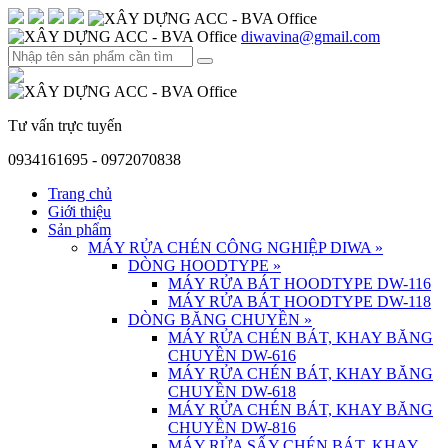
diwavina@gmail.com
Tư vấn trực tuyến
0934161695 - 0972070838
Trang chủ
Giới thiệu
Sản phẩm
MÁY RỬA CHÉN CÔNG NGHIỆP DIWA
»
DÒNG HOODTYPE
»
MÁY RỬA BÁT HOODTYPE DW-116
MÁY RỬA BÁT HOODTYPE DW-118
DÒNG BĂNG CHUYỀN
»
MÁY RỬA CHÉN BÁT, KHAY BĂNG
CHUYỀN DW-616
MÁY RỬA CHÉN BÁT, KHAY BĂNG
CHUYỀN DW-618
MÁY RỬA CHÉN BÁT, KHAY BĂNG
CHUYỀN DW-816
MÁY RỬA SẤY CHÉN BÁT, KHAY