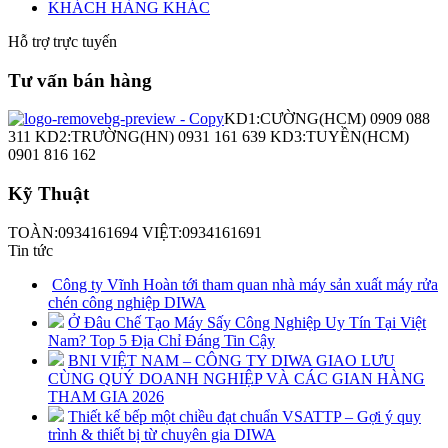
KHÁCH HÀNG KHÁC
Hỗ trợ trực tuyến
Tư vấn bán hàng
KD1:CƯỜNG(HCM) 0909 088
311 KD2:TRƯỜNG(HN) 0931 161 639 KD3:TUYỀN(HCM)
0901 816 162
Kỹ Thuật
TOÀN:0934161694 VIỆT:0934161691
Tin tức
Công ty Vĩnh Hoàn tới tham quan nhà máy sản xuất máy rửa
chén công nghiệp DIWA
Ở Đâu Chế Tạo Máy Sấy Công Nghiệp Uy Tín Tại Việt
Nam? Top 5 Địa Chỉ Đáng Tin Cậy
BNI VIỆT NAM – CÔNG TY DIWA GIAO LƯU
CÙNG QUÝ DOANH NGHIỆP VÀ CÁC GIAN HÀNG
THAM GIA 2026
Thiết kế bếp một chiều đạt chuẩn VSATTP – Gợi ý quy
trình & thiết bị từ chuyên gia DIWA