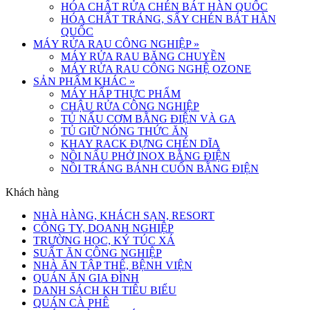
HÓA CHẤT RỬA CHÉN BÁT HÀN QUỐC
HÓA CHẤT TRÁNG, SẤY CHÉN BÁT HÀN
QUỐC
MÁY RỬA RAU CÔNG NGHIỆP
»
MÁY RỬA RAU BĂNG CHUYỀN
MÁY RỬA RAU CÔNG NGHỆ OZONE
SẢN PHẨM KHÁC
»
MÁY HẤP THỰC PHẨM
CHẬU RỬA CÔNG NGHIỆP
TỦ NẤU CƠM BẰNG ĐIỆN VÀ GA
TỦ GIỮ NÓNG THỨC ĂN
KHAY RACK ĐỰNG CHÉN DĨA
NỒI NẤU PHỞ INOX BẰNG ĐIỆN
NỒI TRÁNG BÁNH CUỐN BẰNG ĐIỆN
Khách hàng
NHÀ HÀNG, KHÁCH SẠN, RESORT
CÔNG TY, DOANH NGHIỆP
TRƯỜNG HỌC, KÝ TÚC XÁ
SUẤT ĂN CÔNG NGHIỆP
NHÀ ĂN TẬP THỂ, BỆNH VIỆN
QUÁN ĂN GIA ĐÌNH
DANH SÁCH KH TIÊU BIỂU
QUÁN CÀ PHÊ