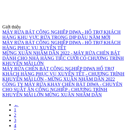
Giới thiệu
MÁY RỬA BÁT CÔNG NGHIỆP DIWA - HỔ TRỢ KHÁCH
HÀNG KHU VỰC RỬA TRONG DỊP ĐẦU NĂM MỚI
MÁY RỬA BÁT CÔNG NGHIỆP DIWA - HỔ TRỢ KHÁCH
HÀNG PHỤC VỤ XUYÊN TẾT
MỪNG XUÂN NHÂM DẦN 2022 - MÁY RỬA CHÉN BÁT
DÀNH CHO NHÀ HÀNG TIỆC CƯỚI CÓ CHƯƠNG TRÌNH
KHUYẾN MÃI LỚN
MÁY RỬA CHÉN BÁT CÔNG NGHIỆP DIWA HỔ TRỢ
KHÁCH HÀNG PHỤC VỤ XUYÊN TẾT - CHƯƠNG TRÌNH
KHUYẾN MÃI LỚN - MỪNG XUÂN NHÂM DẦN 2022
CÔNG TY MÁY RỬA KHAY CHÉN BÁT DIWA - CHUYÊN
CHO SUẤT ĂN CÔNG NGHIỆP - CHƯƠNG TRÌNH
KHUYẾN MÃI LỚN MỪNG XUÂN NHÂM DẦN
←
1
2
3
4