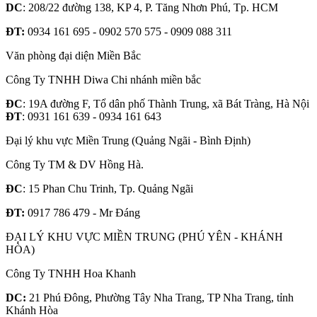
DC
: 208/22 đường 138, KP 4, P. Tăng Nhơn Phú, Tp. HCM
ĐT:
0934 161 695 - 0902 570 575 - 0909 088 311
Văn phòng đại diện Miền Bắc
Công Ty TNHH Diwa Chi nhánh miền bắc
ĐC
: 19A đường F, Tổ dân phố Thành Trung, xã Bát Tràng, Hà Nội
ĐT
: 0931 161 639 - 0934 161 643
Đại lý khu vực Miền Trung (Quảng Ngãi - Bình Định)
Công Ty TM & DV Hồng Hà.
ĐC
: 15 Phan Chu Trinh, Tp. Quảng Ngãi
ĐT:
0917 786 479 - Mr Đáng
ĐẠI LÝ KHU VỰC MIỀN TRUNG (PHÚ YÊN - KHÁNH
HÒA)
Công Ty TNHH Hoa Khanh
DC:
21 Phú Đông, Phường Tây Nha Trang, TP Nha Trang, tỉnh
Khánh Hòa