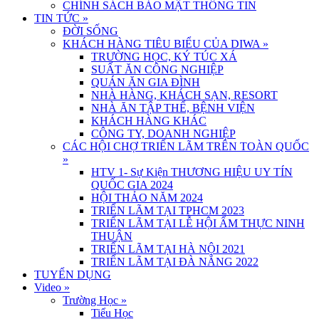
CHÍNH SÁCH BẢO MẬT THÔNG TIN
TIN TỨC
»
ĐỜI SỐNG
KHÁCH HÀNG TIÊU BIỂU CỦA DIWA
»
TRƯỜNG HỌC, KÝ TÚC XÁ
SUẤT ĂN CÔNG NGHIỆP
QUÁN ĂN GIA ĐÌNH
NHÀ HÀNG, KHÁCH SẠN, RESORT
NHÀ ĂN TẬP THỂ, BỆNH VIỆN
KHÁCH HÀNG KHÁC
CÔNG TY, DOANH NGHIỆP
CÁC HỘI CHỢ TRIỂN LÃM TRÊN TOÀN QUỐC
»
HTV 1- Sự Kiện THƯƠNG HIỆU UY TÍN
QUỐC GIA 2024
HỘI THẢO NĂM 2024
TRIỂN LÃM TẠI TPHCM 2023
TRIỂN LÃM TẠI LỄ HỘI ẨM THỰC NINH
THUẬN
TRIỂN LÃM TẠI HÀ NỘI 2021
TRIỂN LÃM TẠI ĐÀ NẴNG 2022
TUYỂN DỤNG
Video
»
Trường Học
»
Tiểu Học