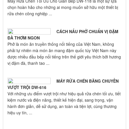
Máy Rửa Chén Tối Ưu Cho Gian Bếp DW-118 là một sự lựa
chọn hoàn hảo cho những ai mong muốn sở hữu một thiết bị
rửa chén công nghiệp ...
CÁCH NẤU PHỞ CHUẨN VỊ ĐẬM
ĐÀ THƠM NGON
Phở là món ăn truyền thống nổi tiếng của Việt Nam, không
phải tự nhiên mà món ăn mang đậm quốc túy Việt Nam này
được nhiều đầu bếp nổi tiếng trên thế giới yêu thích bởi hương
vị đậm đà, thanh tao ...
MÁY RỬA CHÉN BĂNG CHUYỀN
VƯỢT TRỘI DW-616
Với những ưu điểm vượt trội như hiệu quả rửa chén tối ưu, tiết
kiệm nước và điện năng, thiết kế hiện đại, sang trọng, vận
hành đơn giản, dễ sử dụng, an toàn và tiện lợi, cùng thương
hiệu uy tín, ...