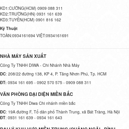
KD1:CƯỜNG(HCM) 0909 088 311
KD2:TRƯỜNG(HN) 0931 161 639
KD3:TUYỀN(HCM) 0901 816 162
Kỹ Thuật
TOÀN:0934161694 VIỆT:0934161691
NHÀ MÁY SẢN XUẤT
Công Ty TNHH DIWA - Chi Nhánh Nhà Máy
DC
: 208/22 đường 138, KP 4, P. Tăng Nhơn Phú, Tp. HCM
ĐT:
0934 161 695 - 0902 570 575 - 0909 088 311
VĂN PHÒNG ĐẠI DIỆN MIỀN BẮC
Công Ty TNHH Diwa Chi nhánh miền bắc
ĐC
: 19A đường F, Tổ dân phố Thành Trung, xã Bát Tràng, Hà Nội
ĐT
: 0931 161 639 - 0934 161 643