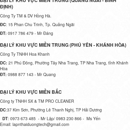
ĐẠI LÝ KHU VỰC MIỀN TRUNG (QUẢNG NGÃI - BÌNH
ĐỊNH)
Công Ty TM & DV Hồng Hà.
ĐC
: 15 Phan Chu Trinh, Tp. Quảng Ngãi
ĐT:
0917 786 479 - Mr Đáng
ĐẠI LÝ KHU VỰC MIỀN TRUNG (PHÚ YÊN - KHÁNH HÒA)
Công Ty TNHH Hoa Khanh
DC:
21 Phú Đông, Phường Tây Nha Trang, TP Nha Trang, tỉnh Khánh
Hòa
ĐT:
0988 877 143 - Mr Quang
ĐẠI LÝ KHU VỰC MIỀN BẮC
Công ty TNHH SX & TM PRO CLEANER
DC
:37 Kim Sơn, Phường Lê Thanh Nghị, TP Hải Dương
DT
: 0973 673 485 - Mr Lập/ 0983 230 866 - Ms Yến
Email: lapnthaiduongtech@gmail.com