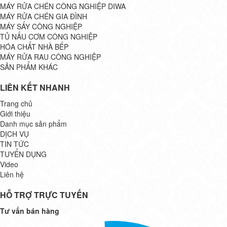
MÁY RỬA CHÉN CÔNG NGHIỆP DIWA
MÁY RỬA CHÉN GIA ĐÌNH
MÁY SẤY CÔNG NGHIỆP
TỦ NẤU CƠM CÔNG NGHIỆP
HÓA CHẤT NHÀ BẾP
MÁY RỬA RAU CÔNG NGHIỆP
SẢN PHẨM KHÁC
LIÊN KẾT NHANH
Trang chủ
Giới thiệu
Danh mục sản phẩm
DỊCH VỤ
TIN TỨC
TUYỂN DỤNG
Video
Liên hệ
HỖ TRỢ TRỰC TUYẾN
Tư vấn bán hàng