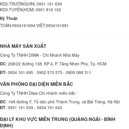
KD2:TRƯỜNG(HN) 0931 161 639
KD3:TUYỀN(HCM) 0901 816 162
Kỹ Thuật
TOÀN:0934161694 VIỆT:0934161691
NHÀ MÁY SẢN XUẤT
Công Ty TNHH DIWA - Chi Nhánh Nhà Máy
DC
: 208/22 đường 138, KP 4, P. Tăng Nhơn Phú, Tp. HCM
ĐT:
0934 161 695 - 0902 570 575 - 0909 088 311
VĂN PHÒNG ĐẠI DIỆN MIỀN BẮC
Công Ty TNHH Diwa Chi nhánh miền bắc
ĐC
: 19A đường F, Tổ dân phố Thành Trung, xã Bát Tràng, Hà Nội
ĐT
: 0931 161 639 - 0934 161 643
ĐẠI LÝ KHU VỰC MIỀN TRUNG (QUẢNG NGÃI - BÌNH
ĐỊNH)