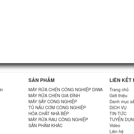
SẢN PHẨM
LIÊN KẾT
in
MÁY RỬA CHÉN CÔNG NGHIỆP DIWA
Trang chủ
ụ
MÁY RỬA CHÉN GIA ĐÌNH
Giới thiệu
MÁY SẤY CÔNG NGHIỆP
Danh mục s
TỦ NẤU CƠM CÔNG NGHIỆP
DỊCH VỤ
HÓA CHẤT NHÀ BẾP
TIN TỨC
MÁY RỬA RAU CÔNG NGHIỆP
TUYỂN DỤ
SẢN PHẨM KHÁC
Video
Liên hệ