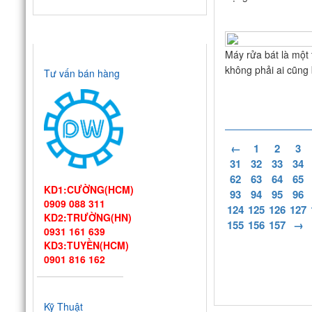
HỖ TRỢ TRỰC TUYẾN
Máy rửa bát là một 
không phải ai cũng 
Tư vấn bán hàng
←
1
2
3
31
32
33
34
62
63
64
65
KD1:CƯỜNG(HCM)
93
94
95
96
0909 088 311
124
125
126
127
KD2:TRƯỜNG(HN)
Thiết kế bếp
155
156
157
→
0931 161 639
một chiều đạt
KD3:TUYỀN(HCM)
chuẩn VSATTP
0901 816 162
– Gợi ý quy trình & thiết bị
từ chuyên gia DIWA
Công ty Vĩnh
Hoàn tới tham quan nhà
Kỹ Thuật
máy sản xuất máy rửa chén