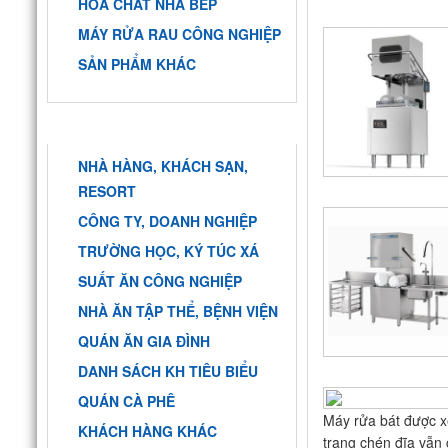
HÓA CHẤT NHÀ BẾP
MÁY RỬA RAU CÔNG NGHIỆP
SẢN PHẨM KHÁC
KHÁCH HÀNG
NHÀ HÀNG, KHÁCH SẠN,
RESORT
CÔNG TY, DOANH NGHIỆP
TRƯỜNG HỌC, KÝ TÚC XÁ
SUẤT ĂN CÔNG NGHIỆP
NHÀ ĂN TẬP THỂ, BỆNH VIỆN
QUÁN ĂN GIA ĐÌNH
DANH SÁCH KH TIÊU BIỂU
QUÁN CÀ PHÊ
Máy rửa bát được xe
KHÁCH HÀNG KHÁC
trạng chén đĩa vẫn