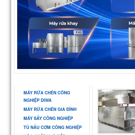
DANH MỤC
GIỚI THIỆU
MÁY RỬA CHÉN CÔNG
NGHIỆP DIWA
MÁY RỬA CHÉN GIA ĐÌNH
MÁY SẤY CÔNG NGHIỆP
TỦ NẤU CƠM CÔNG NGHIỆP