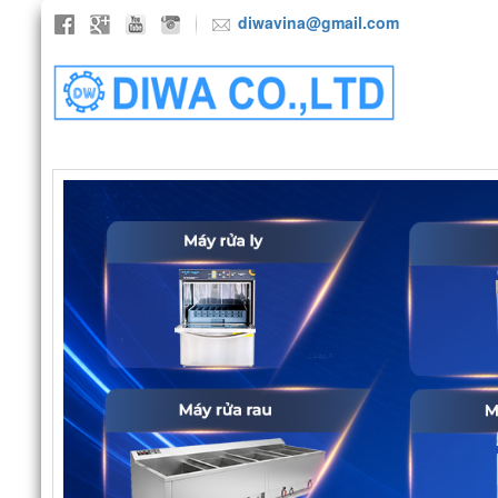
diwavina@gmail.com
TRANG CHỦ
GIỚI THIỆU
SẢN P