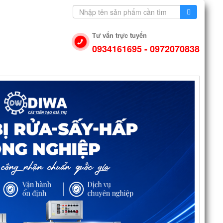
Tư vấn trực tuyến
0934161695 - 0972070838
N DỤNG
VIDEO
LIÊN HỆ