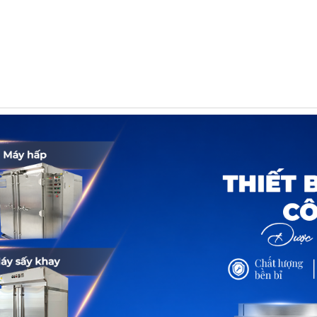
HẨM
DỊCH VỤ
TIN TỨC
TUYỂ