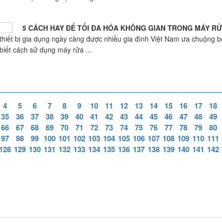
5 CÁCH HAY ĐỂ TỐI ĐA HÓA KHÔNG GIAN TRONG MÁY R
thiết bị gia dụng ngày càng được nhiều gia đình Việt Nam ưa chuộng bởi
biết cách sử dụng máy rửa ...
4
5
6
7
8
9
10
11
12
13
14
15
16
17
18
35
36
37
38
39
40
41
42
43
44
45
46
47
48
49
66
67
68
69
70
71
72
73
74
75
76
77
78
79
80
97
98
99
100
101
102
103
104
105
106
107
108
109
110
111
128
129
130
131
132
133
134
135
136
137
138
139
140
141
142