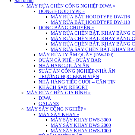
Sản phẩm
MÁY RỬA CHÉN CÔNG NGHIỆP DIWA
»
DÒNG HOODTYPE
»
MÁY RỬA BÁT HOODTYPE DW-116
MÁY RỬA BÁT HOODTYPE DW-118
DÒNG BĂNG CHUYỀN
»
MÁY RỬA CHÉN BÁT, KHAY BĂNG 
MÁY RỬA CHÉN BÁT, KHAY BĂNG 
MÁY RỬA CHÉN BÁT, KHAY BĂNG 
MÁY RỬA SẤY CHÉN BÁT, KHAY BĂ
MÁY RỬA LY ÂM QUẦY (DW-100)
QUÁN CÀ PHÊ - QUẦY BAR
NHÀ HÀNG-QUÁN ĂN
SUẤT ĂN CÔNG NGHIỆP-NHÀ ĂN
TRƯỜNG HỌC-BỆNH VIỆN
NHÀ HÀNG TIỆC CƯỚI -- CĂN TIN
KHÁCH SẠN-RESORT
MÁY RỬA CHÉN GIA ĐÌNH
»
DIWA
GALANZ
MÁY SẤY CÔNG NGHIỆP
»
MÁY SẤY KHAY
»
MÁY SẤY KHAY DWS-3000
MÁY SẤY KHAY DWS-2000
MÁY SẤY KHAY DWS-1000