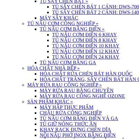
TỦ SẤY CHÉN BÁT
»
TỦ SẤY CHÉN BÁT 1 CÁNH: DWS-700
TỦ SẤY CHÉN BÁT 2 CÁNH: DWS-140
MÁY SẤY KHÁC
TỦ NẤU CƠM CÔNG NGHIỆP
»
TỦ NẤU CƠM BẰNG ĐIỆN
»
TỦ NẤU CƠM ĐIỆN 6 KHAY
TỦ NẤU CƠM ĐIỆN 8 KHAY
TỦ NẤU CƠM ĐIỆN 10 KHAY
TỦ NẤU CƠM ĐIỆN 12 KHAY
TỦ NẤU CƠM ĐIỆN 24 KHAY
TỦ NẤU CƠM BẰNG GA
HÓA CHẤT NHÀ BẾP
»
HÓA CHẤT RỬA CHÉN BÁT HÀN QUỐC
HÓA CHẤT TRÁNG, SẤY CHÉN BÁT HÀN
MÁY RỬA RAU CÔNG NGHIỆP
»
MÁY RỬA RAU BĂNG CHUYỀN
MÁY RỬA RAU CÔNG NGHỆ OZONE
SẢN PHẨM KHÁC
»
MÁY HẤP THỰC PHẨM
CHẬU RỬA CÔNG NGHIỆP
TỦ NẤU CƠM BẰNG ĐIỆN VÀ GA
TỦ GIỮ NÓNG THỨC ĂN
KHAY RACK ĐỰNG CHÉN DĨA
NỒI NẤU PHỞ INOX BẰNG ĐIỆN