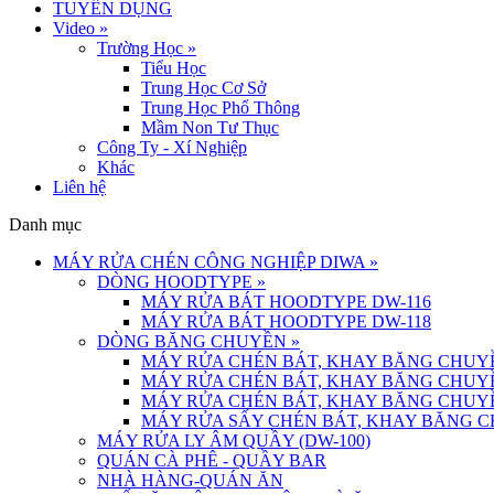
TUYỂN DỤNG
Video
»
Trường Học
»
Tiểu Học
Trung Học Cơ Sở
Trung Học Phổ Thông
Mầm Non Tư Thục
Công Ty - Xí Nghiệp
Khác
Liên hệ
Danh mục
MÁY RỬA CHÉN CÔNG NGHIỆP DIWA
»
DÒNG HOODTYPE
»
MÁY RỬA BÁT HOODTYPE DW-116
MÁY RỬA BÁT HOODTYPE DW-118
DÒNG BĂNG CHUYỀN
»
MÁY RỬA CHÉN BÁT, KHAY BĂNG CHUYỀ
MÁY RỬA CHÉN BÁT, KHAY BĂNG CHUYỀ
MÁY RỬA CHÉN BÁT, KHAY BĂNG CHUYỀ
MÁY RỬA SẤY CHÉN BÁT, KHAY BĂNG C
MÁY RỬA LY ÂM QUẦY (DW-100)
QUÁN CÀ PHÊ - QUẦY BAR
NHÀ HÀNG-QUÁN ĂN