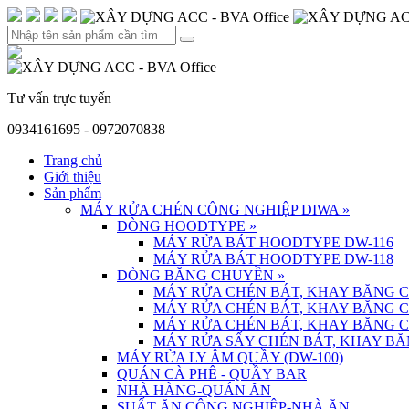
Tư vấn trực tuyến
0934161695 - 0972070838
Trang chủ
Giới thiệu
Sản phẩm
MÁY RỬA CHÉN CÔNG NGHIỆP DIWA
»
DÒNG HOODTYPE
»
MÁY RỬA BÁT HOODTYPE DW-116
MÁY RỬA BÁT HOODTYPE DW-118
DÒNG BĂNG CHUYỀN
»
MÁY RỬA CHÉN BÁT, KHAY BĂNG 
MÁY RỬA CHÉN BÁT, KHAY BĂNG 
MÁY RỬA CHÉN BÁT, KHAY BĂNG 
MÁY RỬA SẤY CHÉN BÁT, KHAY BĂ
MÁY RỬA LY ÂM QUẦY (DW-100)
QUÁN CÀ PHÊ - QUẦY BAR
NHÀ HÀNG-QUÁN ĂN
SUẤT ĂN CÔNG NGHIỆP-NHÀ ĂN