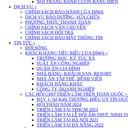
NỒI TRÁNG BÁNH CUỐN BẰNG ĐIỆN
DỊCH VỤ
»
CHÍNH SÁCH BẢO HÀNH CỦA DIWA
DỊCH VỤ BẢO DƯỠNG, SỬA CHỮA
PHƯƠNG THỨC THANH TOÁN
CHÍNH SÁCH VẬN CHUYỂN
CHÍNH SÁCH ĐỔI TRẢ
CHÍNH SÁCH BẢO MẬT THÔNG TIN
TIN TỨC
»
ĐỜI SỐNG
KHÁCH HÀNG TIÊU BIỂU CỦA DIWA
»
TRƯỜNG HỌC, KÝ TÚC XÁ
SUẤT ĂN CÔNG NGHIỆP
QUÁN ĂN GIA ĐÌNH
NHÀ HÀNG, KHÁCH SẠN, RESORT
NHÀ ĂN TẬP THỂ, BỆNH VIỆN
KHÁCH HÀNG KHÁC
CÔNG TY, DOANH NGHIỆP
CÁC HỘI CHỢ TRIỂN LÃM TRÊN TOÀN QUỐC
»
HTV 1- Sự Kiện THƯƠNG HIỆU UY TÍN QUỐ
HỘI THẢO NĂM 2024
TRIỂN LÃM TẠI TPHCM 2023
TRIỂN LÃM TẠI LỄ HỘI ẨM THỰC NINH 
TRIỂN LÃM TẠI HÀ NỘI 2021
TRIỂN LÃM TẠI ĐÀ NẴNG 2022