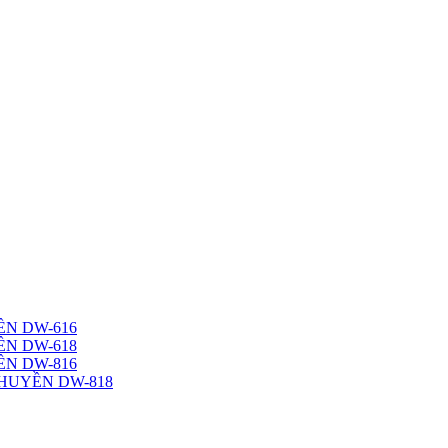
N DW-616
N DW-618
N DW-816
HUYỀN DW-818