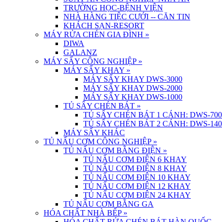
TRƯỜNG HỌC-BỆNH VIỆN
NHÀ HÀNG TIỆC CƯỚI -- CĂN TIN
KHÁCH SẠN-RESORT
MÁY RỬA CHÉN GIA ĐÌNH
»
DIWA
GALANZ
MÁY SẤY CÔNG NGHIỆP
»
MÁY SẤY KHAY
»
MÁY SẤY KHAY DWS-3000
MÁY SẤY KHAY DWS-2000
MÁY SẤY KHAY DWS-1000
TỦ SẤY CHÉN BÁT
»
TỦ SẤY CHÉN BÁT 1 CÁNH: DWS-700
TỦ SẤY CHÉN BÁT 2 CÁNH: DWS-140
MÁY SẤY KHÁC
TỦ NẤU CƠM CÔNG NGHIỆP
»
TỦ NẤU CƠM BẰNG ĐIỆN
»
TỦ NẤU CƠM ĐIỆN 6 KHAY
TỦ NẤU CƠM ĐIỆN 8 KHAY
TỦ NẤU CƠM ĐIỆN 10 KHAY
TỦ NẤU CƠM ĐIỆN 12 KHAY
TỦ NẤU CƠM ĐIỆN 24 KHAY
TỦ NẤU CƠM BẰNG GA
HÓA CHẤT NHÀ BẾP
»
HÓA CHẤT RỬA CHÉN BÁT HÀN QUỐC