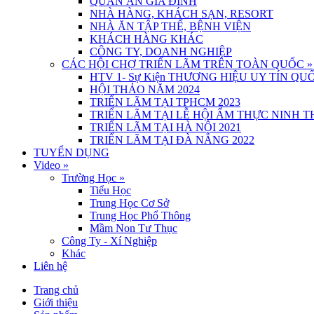
QUÁN ĂN GIA ĐÌNH
NHÀ HÀNG, KHÁCH SẠN, RESORT
NHÀ ĂN TẬP THỂ, BỆNH VIỆN
KHÁCH HÀNG KHÁC
CÔNG TY, DOANH NGHIỆP
CÁC HỘI CHỢ TRIỂN LÃM TRÊN TOÀN QUỐC
»
HTV 1- Sự Kiện THƯƠNG HIỆU UY TÍN QUỐ
HỘI THẢO NĂM 2024
TRIỂN LÃM TẠI TPHCM 2023
TRIỂN LÃM TẠI LỄ HỘI ẨM THỰC NINH 
TRIỂN LÃM TẠI HÀ NỘI 2021
TRIỂN LÃM TẠI ĐÀ NẴNG 2022
TUYỂN DỤNG
Video
»
Trường Học
»
Tiểu Học
Trung Học Cơ Sở
Trung Học Phổ Thông
Mầm Non Tư Thục
Công Ty - Xí Nghiệp
Khác
Liên hệ
Trang chủ
Giới thiệu