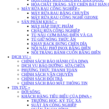
HÓA CHẤT TRÁNG, SẤY CHÉN BÁT HÀN
MÁY RỬA RAU CÔNG NGHIỆP
»
MÁY RỬA RAU BĂNG CHUYỀN
MÁY RỬA RAU CÔNG NGHỆ OZONE
SẢN PHẨM KHÁC
»
MÁY HẤP THỰC PHẨM
CHẬU RỬA CÔNG NGHIỆP
TỦ NẤU CƠM BẰNG ĐIỆN VÀ GA
TỦ GIỮ NÓNG THỨC ĂN
KHAY RACK ĐỰNG CHÉN DĨA
NỒI NẤU PHỞ INOX BẰNG ĐIỆN
NỒI TRÁNG BÁNH CUỐN BẰNG ĐIỆN
DỊCH VỤ
»
CHÍNH SÁCH BẢO HÀNH CỦA DIWA
DỊCH VỤ BẢO DƯỠNG, SỬA CHỮA
PHƯƠNG THỨC THANH TOÁN
CHÍNH SÁCH VẬN CHUYỂN
CHÍNH SÁCH ĐỔI TRẢ
CHÍNH SÁCH BẢO MẬT THÔNG TIN
TIN TỨC
»
ĐỜI SỐNG
KHÁCH HÀNG TIÊU BIỂU CỦA DIWA
»
TRƯỜNG HỌC, KÝ TÚC XÁ
SUẤT ĂN CÔNG NGHIỆP