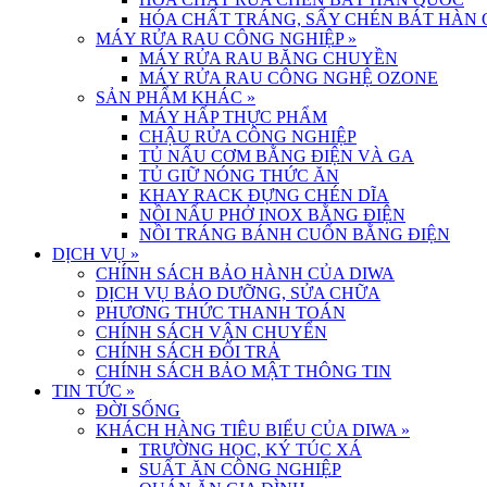
HÓA CHẤT TRÁNG, SẤY CHÉN BÁT HÀN
MÁY RỬA RAU CÔNG NGHIỆP
»
MÁY RỬA RAU BĂNG CHUYỀN
MÁY RỬA RAU CÔNG NGHỆ OZONE
SẢN PHẨM KHÁC
»
MÁY HẤP THỰC PHẨM
CHẬU RỬA CÔNG NGHIỆP
TỦ NẤU CƠM BẰNG ĐIỆN VÀ GA
TỦ GIỮ NÓNG THỨC ĂN
KHAY RACK ĐỰNG CHÉN DĨA
NỒI NẤU PHỞ INOX BẰNG ĐIỆN
NỒI TRÁNG BÁNH CUỐN BẰNG ĐIỆN
DỊCH VỤ
»
CHÍNH SÁCH BẢO HÀNH CỦA DIWA
DỊCH VỤ BẢO DƯỠNG, SỬA CHỮA
PHƯƠNG THỨC THANH TOÁN
CHÍNH SÁCH VẬN CHUYỂN
CHÍNH SÁCH ĐỔI TRẢ
CHÍNH SÁCH BẢO MẬT THÔNG TIN
TIN TỨC
»
ĐỜI SỐNG
KHÁCH HÀNG TIÊU BIỂU CỦA DIWA
»
TRƯỜNG HỌC, KÝ TÚC XÁ
SUẤT ĂN CÔNG NGHIỆP