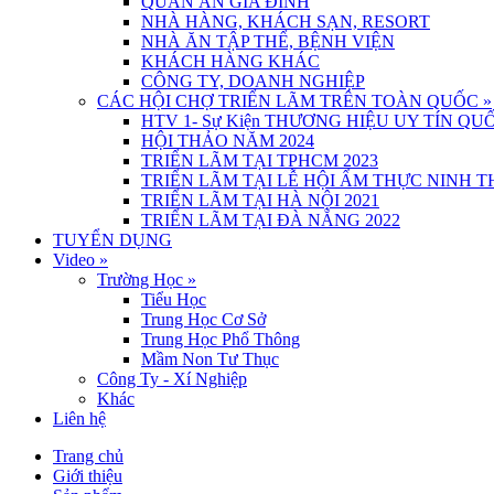
QUÁN ĂN GIA ĐÌNH
NHÀ HÀNG, KHÁCH SẠN, RESORT
NHÀ ĂN TẬP THỂ, BỆNH VIỆN
KHÁCH HÀNG KHÁC
CÔNG TY, DOANH NGHIỆP
CÁC HỘI CHỢ TRIỂN LÃM TRÊN TOÀN QUỐC
»
HTV 1- Sự Kiện THƯƠNG HIỆU UY TÍN QUỐ
HỘI THẢO NĂM 2024
TRIỂN LÃM TẠI TPHCM 2023
TRIỂN LÃM TẠI LỄ HỘI ẨM THỰC NINH 
TRIỂN LÃM TẠI HÀ NỘI 2021
TRIỂN LÃM TẠI ĐÀ NẴNG 2022
TUYỂN DỤNG
Video
»
Trường Học
»
Tiểu Học
Trung Học Cơ Sở
Trung Học Phổ Thông
Mầm Non Tư Thục
Công Ty - Xí Nghiệp
Khác
Liên hệ
Trang chủ
Giới thiệu