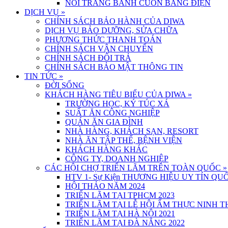
NỒI TRÁNG BÁNH CUỐN BẰNG ĐIỆN
DỊCH VỤ
»
CHÍNH SÁCH BẢO HÀNH CỦA DIWA
DỊCH VỤ BẢO DƯỠNG, SỬA CHỮA
PHƯƠNG THỨC THANH TOÁN
CHÍNH SÁCH VẬN CHUYỂN
CHÍNH SÁCH ĐỔI TRẢ
CHÍNH SÁCH BẢO MẬT THÔNG TIN
TIN TỨC
»
ĐỜI SỐNG
KHÁCH HÀNG TIÊU BIỂU CỦA DIWA
»
TRƯỜNG HỌC, KÝ TÚC XÁ
SUẤT ĂN CÔNG NGHIỆP
QUÁN ĂN GIA ĐÌNH
NHÀ HÀNG, KHÁCH SẠN, RESORT
NHÀ ĂN TẬP THỂ, BỆNH VIỆN
KHÁCH HÀNG KHÁC
CÔNG TY, DOANH NGHIỆP
CÁC HỘI CHỢ TRIỂN LÃM TRÊN TOÀN QUỐC
»
HTV 1- Sự Kiện THƯƠNG HIỆU UY TÍN QUỐ
HỘI THẢO NĂM 2024
TRIỂN LÃM TẠI TPHCM 2023
TRIỂN LÃM TẠI LỄ HỘI ẨM THỰC NINH 
TRIỂN LÃM TẠI HÀ NỘI 2021
TRIỂN LÃM TẠI ĐÀ NẴNG 2022