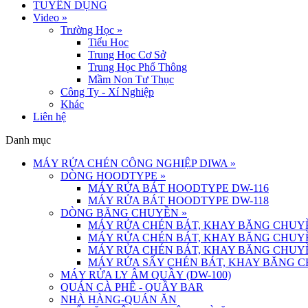
TUYỂN DỤNG
Video
»
Trường Học
»
Tiểu Học
Trung Học Cơ Sở
Trung Học Phổ Thông
Mầm Non Tư Thục
Công Ty - Xí Nghiệp
Khác
Liên hệ
Danh mục
MÁY RỬA CHÉN CÔNG NGHIỆP DIWA
»
DÒNG HOODTYPE
»
MÁY RỬA BÁT HOODTYPE DW-116
MÁY RỬA BÁT HOODTYPE DW-118
DÒNG BĂNG CHUYỀN
»
MÁY RỬA CHÉN BÁT, KHAY BĂNG CHUYỀ
MÁY RỬA CHÉN BÁT, KHAY BĂNG CHUYỀ
MÁY RỬA CHÉN BÁT, KHAY BĂNG CHUYỀ
MÁY RỬA SẤY CHÉN BÁT, KHAY BĂNG C
MÁY RỬA LY ÂM QUẦY (DW-100)
QUÁN CÀ PHÊ - QUẦY BAR
NHÀ HÀNG-QUÁN ĂN