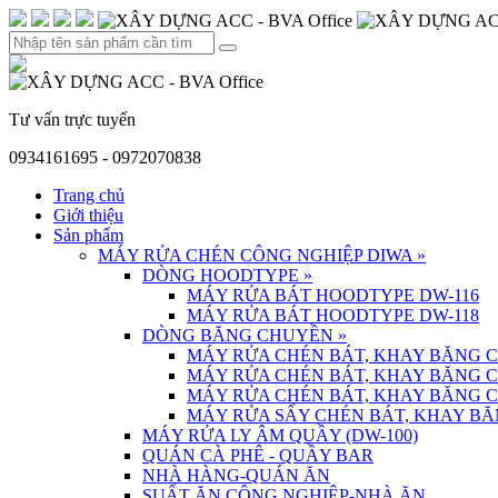
Tư vấn trực tuyến
0934161695 - 0972070838
Trang chủ
Giới thiệu
Sản phẩm
MÁY RỬA CHÉN CÔNG NGHIỆP DIWA
»
DÒNG HOODTYPE
»
MÁY RỬA BÁT HOODTYPE DW-116
MÁY RỬA BÁT HOODTYPE DW-118
DÒNG BĂNG CHUYỀN
»
MÁY RỬA CHÉN BÁT, KHAY BĂNG 
MÁY RỬA CHÉN BÁT, KHAY BĂNG 
MÁY RỬA CHÉN BÁT, KHAY BĂNG 
MÁY RỬA SẤY CHÉN BÁT, KHAY BĂ
MÁY RỬA LY ÂM QUẦY (DW-100)
QUÁN CÀ PHÊ - QUẦY BAR
NHÀ HÀNG-QUÁN ĂN
SUẤT ĂN CÔNG NGHIỆP-NHÀ ĂN