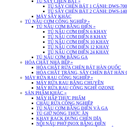
TỦ SẤY CHÉN BÁT
»
TỦ SẤY CHÉN BÁT 1 CÁNH: DWS-700
TỦ SẤY CHÉN BÁT 2 CÁNH: DWS-140
MÁY SẤY KHÁC
TỦ NẤU CƠM CÔNG NGHIỆP
»
TỦ NẤU CƠM BẰNG ĐIỆN
»
TỦ NẤU CƠM ĐIỆN 6 KHAY
TỦ NẤU CƠM ĐIỆN 8 KHAY
TỦ NẤU CƠM ĐIỆN 10 KHAY
TỦ NẤU CƠM ĐIỆN 12 KHAY
TỦ NẤU CƠM ĐIỆN 24 KHAY
TỦ NẤU CƠM BẰNG GA
HÓA CHẤT NHÀ BẾP
»
HÓA CHẤT RỬA CHÉN BÁT HÀN QUỐC
HÓA CHẤT TRÁNG, SẤY CHÉN BÁT HÀN
MÁY RỬA RAU CÔNG NGHIỆP
»
MÁY RỬA RAU BĂNG CHUYỀN
MÁY RỬA RAU CÔNG NGHỆ OZONE
SẢN PHẨM KHÁC
»
MÁY HẤP THỰC PHẨM
CHẬU RỬA CÔNG NGHIỆP
TỦ NẤU CƠM BẰNG ĐIỆN VÀ GA
TỦ GIỮ NÓNG THỨC ĂN
KHAY RACK ĐỰNG CHÉN DĨA
NỒI NẤU PHỞ INOX BẰNG ĐIỆN