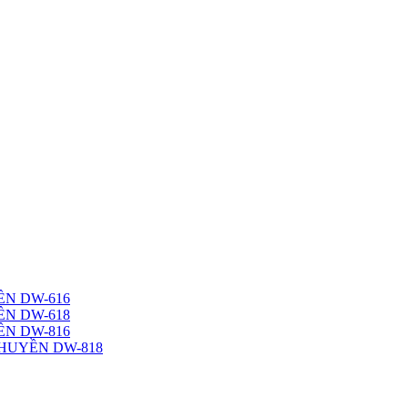
N DW-616
N DW-618
N DW-816
HUYỀN DW-818