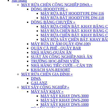
Sản phẩm
MÁY RỬA CHÉN CÔNG NGHIỆP DIWA
»
DÒNG HOODTYPE
»
MÁY RỬA BÁT HOODTYPE DW-116
MÁY RỬA BÁT HOODTYPE DW-118
DÒNG BĂNG CHUYỀN
»
MÁY RỬA CHÉN BÁT, KHAY BĂNG 
MÁY RỬA CHÉN BÁT, KHAY BĂNG 
MÁY RỬA CHÉN BÁT, KHAY BĂNG 
MÁY RỬA SẤY CHÉN BÁT, KHAY BĂ
MÁY RỬA LY ÂM QUẦY (DW-100)
QUÁN CÀ PHÊ - QUẦY BAR
NHÀ HÀNG-QUÁN ĂN
SUẤT ĂN CÔNG NGHIỆP-NHÀ ĂN
TRƯỜNG HỌC-BỆNH VIỆN
NHÀ HÀNG TIỆC CƯỚI -- CĂN TIN
KHÁCH SẠN-RESORT
MÁY RỬA CHÉN GIA ĐÌNH
»
DIWA
GALANZ
MÁY SẤY CÔNG NGHIỆP
»
MÁY SẤY KHAY
»
MÁY SẤY KHAY DWS-3000
MÁY SẤY KHAY DWS-2000
MÁY SẤY KHAY DWS-1000