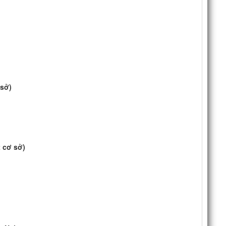
 sở)
 cơ sở)