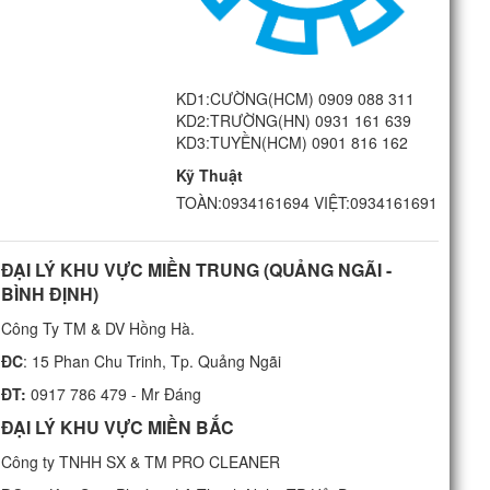
KD1:CƯỜNG(HCM) 0909 088 311
KD2:TRƯỜNG(HN) 0931 161 639
KD3:TUYỀN(HCM) 0901 816 162
Kỹ Thuật
TOÀN:0934161694 VIỆT:0934161691
ĐẠI LÝ KHU VỰC MIỀN TRUNG (QUẢNG NGÃI -
BÌNH ĐỊNH)
Công Ty TM & DV Hồng Hà.
ĐC
: 15 Phan Chu Trinh, Tp. Quảng Ngãi
ĐT:
0917 786 479 - Mr Đáng
ĐẠI LÝ KHU VỰC MIỀN BẮC
Công ty TNHH SX & TM PRO CLEANER