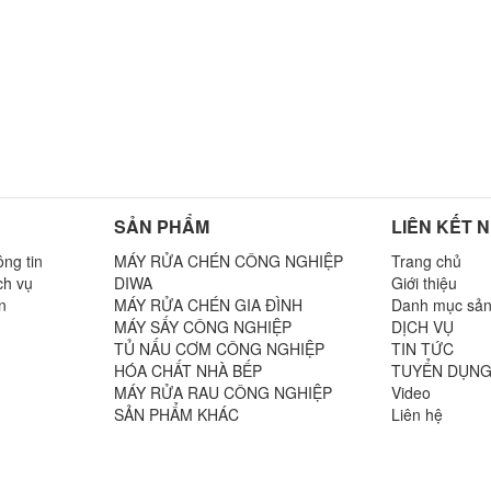
SẢN PHẨM
LIÊN KẾT 
ng tin
MÁY RỬA CHÉN CÔNG NGHIỆP
Trang chủ
ch vụ
DIWA
Giới thiệu
n
MÁY RỬA CHÉN GIA ĐÌNH
Danh mục sả
MÁY SẤY CÔNG NGHIỆP
DỊCH VỤ
TỦ NẤU CƠM CÔNG NGHIỆP
TIN TỨC
n
HÓA CHẤT NHÀ BẾP
TUYỂN DỤN
MÁY RỬA RAU CÔNG NGHIỆP
Video
SẢN PHẨM KHÁC
Liên hệ