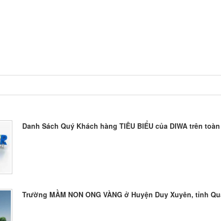
HẨM
DỊCH VỤ
TIN TỨC
TUYỂ
 TÚC XÁ
Danh Sách Quý Khách hàng TIÊU BIỂU của DIWA trên toàn
Trường MẦM NON ONG VÀNG ở Huyện Duy Xuyên, tỉnh Q