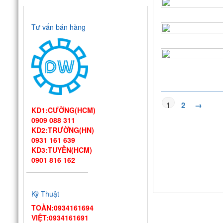
Tư vấn bán hàng
1
2
→
KD1:CƯỜNG(HCM)
0909 088 311
KD2:TRƯỜNG(HN)
0931 161 639
KD3:TUYỀN(HCM)
0901 816 162
Thiết kế bếp
một chiều đạt
Kỹ Thuật
chuẩn VSATTP – Gợi ý quy
trình & thiết bị từ chuyên
TOÀN:0934161694
gia DIWA
VIỆT:0934161691
Công ty Vĩnh