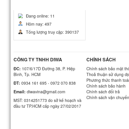
THỐNG KÊ
Đang online: 11
Hôm nay: 497
Tống lượng truy cập: 390137
CÔNG TY TNHH DIWA
CHÍNH SÁCH
ĐC:
107/6/17D Đường 38, P. Hiệp
Chính sách bảo mật thô
Bình, Tp. HCM
Thoả thuận sử dụng dị
Phương thức thanh toá
ĐT:
0934 161 695 - 0972 070 838
Chính sách bảo hành
Email:
diwavina@gmail.com
Chính sách đổi trả
Chính sách vận chuyể
MST: 0314251773 do sở kế hoạch và
đầu tư TP.HCM cấp ngày 27/02/2017