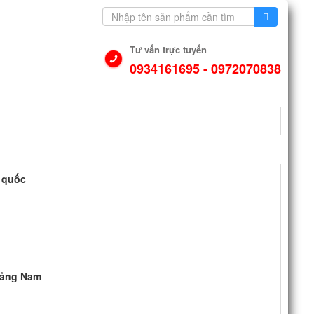
Tư vấn trực tuyến
0934161695 - 0972070838
N DỤNG
VIDEO
LIÊN HỆ
 quốc
uảng Nam