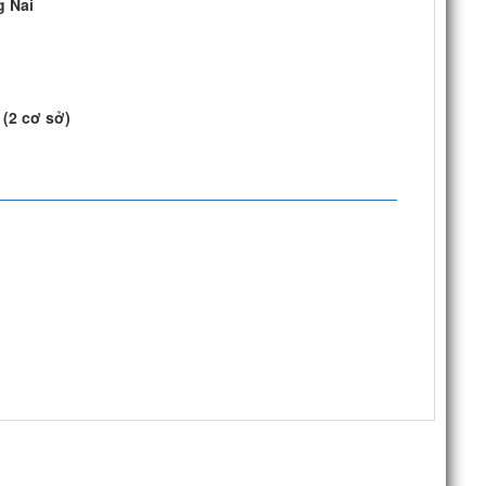
g Nai
(2 cơ sở)