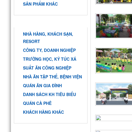
SẢN PHẨM KHÁC
KHÁCH HÀNG
NHÀ HÀNG, KHÁCH SẠN,
RESORT
CÔNG TY, DOANH NGHIỆP
TRƯỜNG HỌC, KÝ TÚC XÁ
SUẤT ĂN CÔNG NGHIỆP
NHÀ ĂN TẬP THỂ, BỆNH VIỆN
QUÁN ĂN GIA ĐÌNH
DANH SÁCH KH TIÊU BIỂU
QUÁN CÀ PHÊ
KHÁCH HÀNG KHÁC
HỖ TRỢ TRỰC TUYẾN