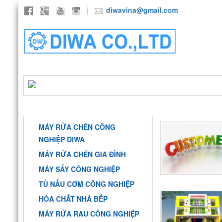
diwavina@gmail.com
TRANG CHỦ
GIỚI THIỆU
SẢN P
DANH MỤC
TRƯỜNG HỌC, KÝ
MÁY RỬA CHÉN CÔNG
NGHIỆP DIWA
MÁY RỬA CHÉN GIA ĐÌNH
MÁY SẤY CÔNG NGHIỆP
TỦ NẤU CƠM CÔNG NGHIỆP
HÓA CHẤT NHÀ BẾP
MÁY RỬA RAU CÔNG NGHIỆP