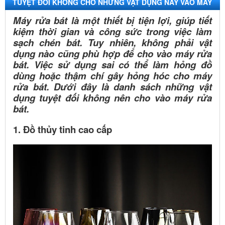
TUYỆT ĐỐI KHÔNG CHO NHỮNG VẬT DỤNG NÀY VÀO MÁY
RỬA BÁT
Máy rửa bát là một thiết bị tiện lợi, giúp tiết
kiệm thời gian và công sức trong việc làm
sạch chén bát. Tuy nhiên, không phải vật
dụng nào cũng phù hợp để cho vào máy rửa
bát. Việc sử dụng sai có thể làm hỏng đồ
dùng hoặc thậm chí gây hỏng hóc cho máy
rửa bát. Dưới đây là danh sách những vật
dụng tuyệt đối không nên cho vào máy rửa
bát.
1. Đồ thủy tinh cao cấp