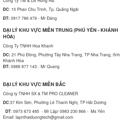
Công Ty TM & DV Hồng Hà.
ĐC
: 15 Phan Chu Trinh, Tp. Quảng Ngãi
ĐT:
0917 786 479 - Mr Đáng
ĐẠI LÝ KHU VỰC MIỀN TRUNG (PHÚ YÊN - KHÁNH
HÒA)
Công Ty TNHH Hoa Khanh
DC:
21 Phú Đông, Phường Tây Nha Trang, TP Nha Trang, tỉnh
Khánh Hòa
ĐT:
0988 877 143 - Mr Quang
ĐẠI LÝ KHU VỰC MIỀN BẮC
Công ty TNHH SX & TM PRO CLEANER
DC
:37 Kim Sơn, Phường Lê Thanh Nghị, TP Hải Dương
DT
: 0973 673 485 - Mr Lập/ 0983 230 866 - Ms Yến
Email: lapnthaiduongtech@gmail.com