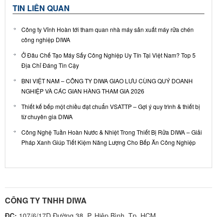
TIN LIÊN QUAN
Công ty Vĩnh Hoàn tới tham quan nhà máy sản xuất máy rửa chén
công nghiệp DIWA
Ở Đâu Chế Tạo Máy Sấy Công Nghiệp Uy Tín Tại Việt Nam? Top 5
Địa Chỉ Đáng Tin Cậy
BNI VIỆT NAM – CÔNG TY DIWA GIAO LƯU CÙNG QUÝ DOANH
NGHIỆP VÀ CÁC GIAN HÀNG THAM GIA 2026
Thiết kế bếp một chiều đạt chuẩn VSATTP – Gợi ý quy trình & thiết bị
từ chuyên gia DIWA
Công Nghệ Tuần Hoàn Nước & Nhiệt Trong Thiết Bị Rửa DIWA – Giải
Pháp Xanh Giúp Tiết Kiệm Năng Lượng Cho Bếp Ăn Công Nghiệp
CÔNG TY TNHH DIWA
ĐC:
107/6/17D Đường 38, P. Hiệp Bình, Tp. HCM