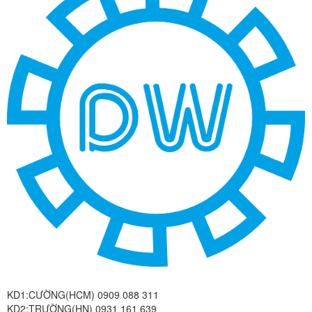
KD1:CƯỜNG(HCM) 0909 088 311
KD2:TRƯỜNG(HN) 0931 161 639