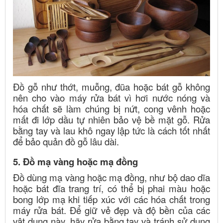
Đồ gỗ như thớt, muỗng, đũa hoặc bát gỗ không
nên cho vào máy rửa bát vì hơi nước nóng và
hóa chất sẽ làm chúng bị nứt, cong vênh hoặc
mất đi lớp dầu tự nhiên bảo vệ bề mặt gỗ. Rửa
bằng tay và lau khô ngay lập tức là cách tốt nhất
để bảo quản đồ gỗ lâu dài.
5. Đồ mạ vàng hoặc mạ đồng
Đồ dùng mạ vàng hoặc mạ đồng, như bộ dao dĩa
hoặc bát đĩa trang trí, có thể bị phai màu hoặc
bong lớp mạ khi tiếp xúc với các hóa chất trong
máy rửa bát. Để giữ vẻ đẹp và độ bền của các
vật dụng này, hãy rửa bằng tay và tránh sử dụng