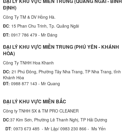
ĐẠI LÝ KHU VỰC MIỀN TRUNG (QUẢNG NGÃI - BÌNH
ĐỊNH)
Công Ty TM & DV Hồng Hà.
ĐC
: 15 Phan Chu Trinh, Tp. Quảng Ngãi
ĐT:
0917 786 479 - Mr Đáng
ĐẠI LÝ KHU VỰC MIỀN TRUNG (PHÚ YÊN - KHÁNH
HÒA)
Công Ty TNHH Hoa Khanh
DC:
21 Phú Đông, Phường Tây Nha Trang, TP Nha Trang, tỉnh
Khánh Hòa
ĐT:
0988 877 143 - Mr Quang
ĐẠI LÝ KHU VỰC MIỀN BẮC
Công ty TNHH SX & TM PRO CLEANER
DC
:37 Kim Sơn, Phường Lê Thanh Nghị, TP Hải Dương
DT
: 0973 673 485 - Mr Lập/ 0983 230 866 - Ms Yến