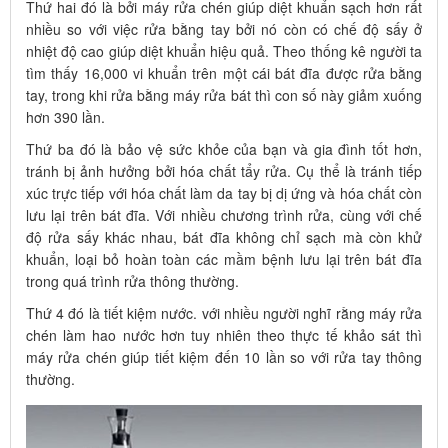
Thứ hai đó là bởi máy rửa chén giúp diệt khuẩn sạch hơn rất
nhiều so với việc rửa bằng tay bởi nó còn có chế độ sấy ở
nhiệt độ cao giúp diệt khuẩn hiệu quả. Theo thống kê người ta
tìm thấy 16,000 vi khuẩn trên một cái bát đĩa được rửa bằng
tay, trong khi rửa bằng máy rửa bát thì con số này giảm xuống
hơn 390 lần.
Thứ ba đó là bảo vệ sức khỏe của bạn và gia đình tốt hơn,
tránh bị ảnh hưởng bởi hóa chất tẩy rửa. Cụ thể là tránh tiếp
xúc trực tiếp với hóa chất làm da tay bị dị ứng và hóa chất còn
lưu lại trên bát đĩa. Với nhiều chương trình rửa, cùng với chế
độ rửa sấy khác nhau, bát đĩa không chỉ sạch mà còn khử
khuẩn, loại bỏ hoàn toàn các mầm bệnh lưu lại trên bát đĩa
trong quá trình rửa thông thường.
Thứ 4 đó là tiết kiệm nước. với nhiều người nghĩ rằng máy rửa
chén làm hao nước hơn tuy nhiên theo thực tế khảo sát thì
máy rửa chén giúp tiết kiệm đến 10 lần so với rửa tay thông
thường.