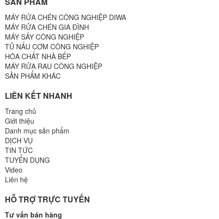
SẢN PHẨM
MÁY RỬA CHÉN CÔNG NGHIỆP DIWA
MÁY RỬA CHÉN GIA ĐÌNH
MÁY SẤY CÔNG NGHIỆP
TỦ NẤU CƠM CÔNG NGHIỆP
HÓA CHẤT NHÀ BẾP
MÁY RỬA RAU CÔNG NGHIỆP
SẢN PHẨM KHÁC
LIÊN KẾT NHANH
Trang chủ
Giới thiệu
Danh mục sản phẩm
DỊCH VỤ
TIN TỨC
TUYỂN DỤNG
Video
Liên hệ
HỖ TRỢ TRỰC TUYẾN
Tư vấn bán hàng