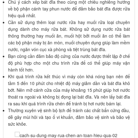
Chú ý cách xếp bát đĩa theo cùng một chiều nghiêng hướng
về bộ phận cánh tay phun nước để đảm bảo bát đĩa được rửa
hiệu quả nhất.
Cần sử dụng thêm loại nước rửa hay muối rửa loại chuyên
dụng dành cho máy rửa bát. Không sử dụng nước rửa bát
thông thường hay muối ăn, muối hột bởi muối ăn có thể làm
các bộ phận máy bị ăn mòn, muối chuyên dụng giúp làm mềm
nước, ngăn vón cục xà phòng và tiệt trùng bát đĩa.
Bạn cũng cần đảm bảo độ cứng của nước được thiết lập ở chế
độ phù hợp cho một chu trình rửa để có thể giúp máy vận
hành tốt hơn.
Khi quá trình rửa kết thúc vì máy còn khá nóng bạn nên để
tầm 5 đến 10 phút cho nhiệt độ máy giảm dần và bát đĩa khô
bớt. Nên mở cánh cửa của máy khoảng 15 phút giúp hơi nước
thoát ra ngoài và không bị đọng lại bát đĩa. Và nên lấy bát đĩa
ra sau khi quá trình rửa chén để tránh bị hơi nước bám lại.
Thường xuyên vệ sinh bộ lịch để tránh các chất bẩn cứng đầu,
dễ gây mùi hôi và tạo ổ vi khuẩn, đảm bảo vệ sinh và bảo vệ
sức khỏe.