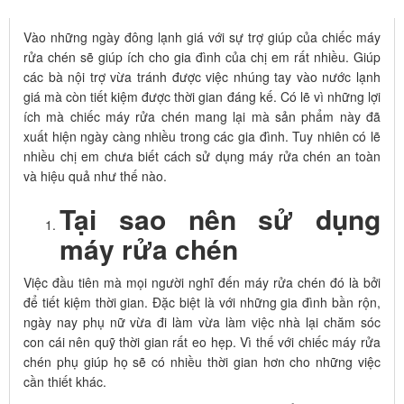
CÁCH SỬ DỤNG MÁY RỬA CHÉN AN TOÀN VÀ HIỆU QUẢ
Vào những ngày đông lạnh giá với sự trợ giúp của chiếc máy
rửa chén sẽ giúp ích cho gia đình của chị em rất nhiều. Giúp
các bà nội trợ vừa tránh được việc nhúng tay vào nước lạnh
giá mà còn tiết kiệm được thời gian đáng kế. Có lẽ vì những lợi
ích mà chiếc máy rửa chén mang lại mà sản phẩm này đã
xuất hiện ngày càng nhiều trong các gia đình. Tuy nhiên có lẽ
nhiều chị em chưa biết cách sử dụng máy rửa chén an toàn
và hiệu quả như thế nào.
Tại sao nên sử dụng
máy rửa chén
Việc đầu tiên mà mọi người nghĩ đến máy rửa chén đó là bởi
để tiết kiệm thời gian. Đặc biệt là với những gia đình bần rộn,
ngày nay phụ nữ vừa đi làm vừa làm việc nhà lại chăm sóc
con cái nên quỹ thời gian rất eo hẹp. Vì thế với chiếc máy rửa
chén phụ giúp họ sẽ có nhiều thời gian hơn cho những việc
cần thiết khác.