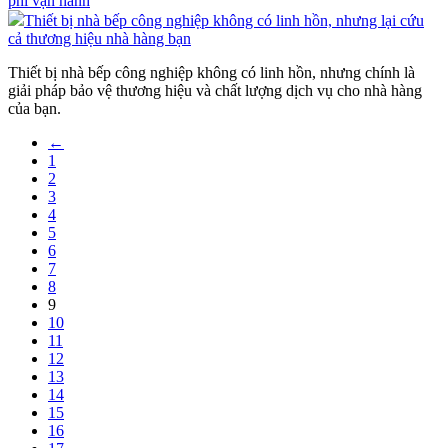
phí vận hành
Thiết bị nhà bếp công nghiệp không có linh hồn, nhưng lại cứu
cả thương hiệu nhà hàng bạn
Thiết bị nhà bếp công nghiệp không có linh hồn, nhưng chính là
giải pháp bảo vệ thương hiệu và chất lượng dịch vụ cho nhà hàng
của bạn.
←
1
2
3
4
5
6
7
8
9
10
11
12
13
14
15
16