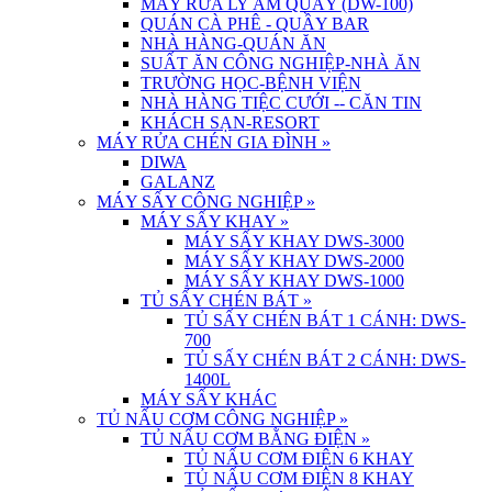
MÁY RỬA LY ÂM QUẦY (DW-100)
QUÁN CÀ PHÊ - QUẦY BAR
NHÀ HÀNG-QUÁN ĂN
SUẤT ĂN CÔNG NGHIỆP-NHÀ ĂN
TRƯỜNG HỌC-BỆNH VIỆN
NHÀ HÀNG TIỆC CƯỚI -- CĂN TIN
KHÁCH SẠN-RESORT
MÁY RỬA CHÉN GIA ĐÌNH
»
DIWA
GALANZ
MÁY SẤY CÔNG NGHIỆP
»
MÁY SẤY KHAY
»
MÁY SẤY KHAY DWS-3000
MÁY SẤY KHAY DWS-2000
MÁY SẤY KHAY DWS-1000
TỦ SẤY CHÉN BÁT
»
TỦ SẤY CHÉN BÁT 1 CÁNH: DWS-
700
TỦ SẤY CHÉN BÁT 2 CÁNH: DWS-
1400L
MÁY SẤY KHÁC
TỦ NẤU CƠM CÔNG NGHIỆP
»
TỦ NẤU CƠM BẰNG ĐIỆN
»
TỦ NẤU CƠM ĐIỆN 6 KHAY
TỦ NẤU CƠM ĐIỆN 8 KHAY