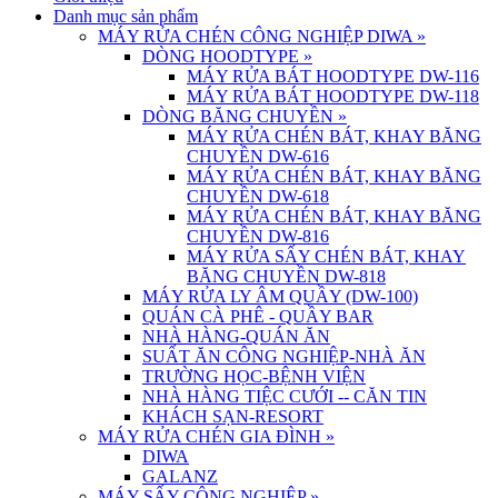
Danh mục sản phẩm
MÁY RỬA CHÉN CÔNG NGHIỆP DIWA
»
DÒNG HOODTYPE
»
MÁY RỬA BÁT HOODTYPE DW-116
MÁY RỬA BÁT HOODTYPE DW-118
DÒNG BĂNG CHUYỀN
»
MÁY RỬA CHÉN BÁT, KHAY BĂNG
CHUYỀN DW-616
MÁY RỬA CHÉN BÁT, KHAY BĂNG
CHUYỀN DW-618
MÁY RỬA CHÉN BÁT, KHAY BĂNG
CHUYỀN DW-816
MÁY RỬA SẤY CHÉN BÁT, KHAY
BĂNG CHUYỀN DW-818
MÁY RỬA LY ÂM QUẦY (DW-100)
QUÁN CÀ PHÊ - QUẦY BAR
NHÀ HÀNG-QUÁN ĂN
SUẤT ĂN CÔNG NGHIỆP-NHÀ ĂN
TRƯỜNG HỌC-BỆNH VIỆN
NHÀ HÀNG TIỆC CƯỚI -- CĂN TIN
KHÁCH SẠN-RESORT
MÁY RỬA CHÉN GIA ĐÌNH
»
DIWA
GALANZ
MÁY SẤY CÔNG NGHIỆP
»