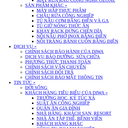
MÁY RỬA RAU CÔNG NGHỆ OZONE
SẢN PHẨM KHÁC
»
MÁY HẤP THỰC PHẨM
CHẬU RỬA CÔNG NGHIỆP
TỦ NẤU CƠM BẰNG ĐIỆN VÀ GA
TỦ GIỮ NÓNG THỨC ĂN
KHAY RACK ĐỰNG CHÉN DĨA
NỒI NẤU PHỞ INOX BẰNG ĐIỆN
NỒI TRÁNG BÁNH CUỐN BẰNG ĐIỆN
DỊCH VỤ
»
CHÍNH SÁCH BẢO HÀNH CỦA DIWA
DỊCH VỤ BẢO DƯỠNG, SỬA CHỮA
PHƯƠNG THỨC THANH TOÁN
CHÍNH SÁCH VẬN CHUYỂN
CHÍNH SÁCH ĐỔI TRẢ
CHÍNH SÁCH BẢO MẬT THÔNG TIN
TIN TỨC
»
ĐỜI SỐNG
KHÁCH HÀNG TIÊU BIỂU CỦA DIWA
»
TRƯỜNG HỌC, KÝ TÚC XÁ
SUẤT ĂN CÔNG NGHIỆP
QUÁN ĂN GIA ĐÌNH
NHÀ HÀNG, KHÁCH SẠN, RESORT
NHÀ ĂN TẬP THỂ, BỆNH VIỆN
KHÁCH HÀNG KHÁC