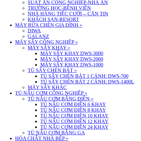
SUẤT ĂN CÔNG NGHIỆP-NHÀ ĂN
TRƯỜNG HỌC-BỆNH VIỆN
NHÀ HÀNG TIỆC CƯỚI -- CĂN TIN
KHÁCH SẠN-RESORT
MÁY RỬA CHÉN GIA ĐÌNH
»
DIWA
GALANZ
MÁY SẤY CÔNG NGHIỆP
»
MÁY SẤY KHAY
»
MÁY SẤY KHAY DWS-3000
MÁY SẤY KHAY DWS-2000
MÁY SẤY KHAY DWS-1000
TỦ SẤY CHÉN BÁT
»
TỦ SẤY CHÉN BÁT 1 CÁNH: DWS-700
TỦ SẤY CHÉN BÁT 2 CÁNH: DWS-1400L
MÁY SẤY KHÁC
TỦ NẤU CƠM CÔNG NGHIỆP
»
TỦ NẤU CƠM BẰNG ĐIỆN
»
TỦ NẤU CƠM ĐIỆN 6 KHAY
TỦ NẤU CƠM ĐIỆN 8 KHAY
TỦ NẤU CƠM ĐIỆN 10 KHAY
TỦ NẤU CƠM ĐIỆN 12 KHAY
TỦ NẤU CƠM ĐIỆN 24 KHAY
TỦ NẤU CƠM BẰNG GA
HÓA CHẤT NHÀ BẾP
»