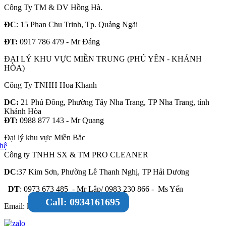
Công Ty TM & DV Hồng Hà.
ĐC
: 15 Phan Chu Trinh, Tp. Quảng Ngãi
ĐT:
0917 786 479 - Mr Đáng
ĐẠI LÝ KHU VỰC MIỀN TRUNG (PHÚ YÊN - KHÁNH
HÒA)
Công Ty TNHH Hoa Khanh
DC:
21 Phú Đông, Phường Tây Nha Trang, TP Nha Trang, tỉnh
Khánh Hòa
ĐT:
0988 877 143 - Mr Quang
Đại lý khu vực Miền Bắc
Công ty TNHH SX & TM PRO CLEANER
DC
:37 Kim Sơn, Phường Lê Thanh Nghị, TP Hải Dương
DT
: 0973 673 485 - Mr Lập/ 0983 230 866 - Ms Yến
Call: 0934161695
Email: lapnthaiduongtech@gmail.com