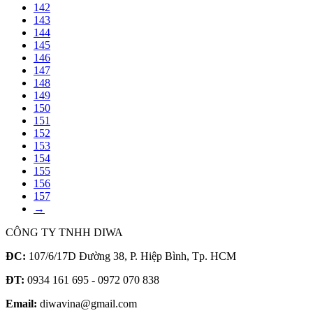
142
143
144
145
146
147
148
149
150
151
152
153
154
155
156
157
→
CÔNG TY TNHH DIWA
ĐC:
107/6/17D Đường 38, P. Hiệp Bình, Tp. HCM
ĐT:
0934 161 695 - 0972 070 838
Email:
diwavina@gmail.com