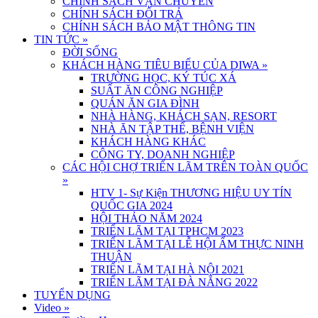
CHÍNH SÁCH VẬN CHUYỂN
CHÍNH SÁCH ĐỔI TRẢ
CHÍNH SÁCH BẢO MẬT THÔNG TIN
TIN TỨC
»
ĐỜI SỐNG
KHÁCH HÀNG TIÊU BIỂU CỦA DIWA
»
TRƯỜNG HỌC, KÝ TÚC XÁ
SUẤT ĂN CÔNG NGHIỆP
QUÁN ĂN GIA ĐÌNH
NHÀ HÀNG, KHÁCH SẠN, RESORT
NHÀ ĂN TẬP THỂ, BỆNH VIỆN
KHÁCH HÀNG KHÁC
CÔNG TY, DOANH NGHIỆP
CÁC HỘI CHỢ TRIỂN LÃM TRÊN TOÀN QUỐC
»
HTV 1- Sự Kiện THƯƠNG HIỆU UY TÍN
QUỐC GIA 2024
HỘI THẢO NĂM 2024
TRIỂN LÃM TẠI TPHCM 2023
TRIỂN LÃM TẠI LỄ HỘI ẨM THỰC NINH
THUẬN
TRIỂN LÃM TẠI HÀ NỘI 2021
TRIỂN LÃM TẠI ĐÀ NẴNG 2022
TUYỂN DỤNG
Video
»