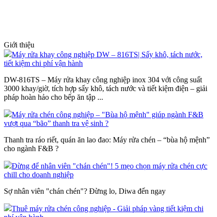
Giới thiệu
Máy rửa khay công nghiệp DW – 816TS| Sấy khô, tách nước,
tiết kiệm chi phí vận hành
DW-816TS – Máy rửa khay công nghiệp inox 304 với công suất
3000 khay/giờ, tích hợp sấy khô, tách nước và tiết kiệm điện – giải
pháp hoàn hảo cho bếp ăn tập ...
Máy rửa chén công nghiệp – "Bùa hộ mệnh" giúp ngành F&B
vượt qua “bão” thanh tra vệ sinh ?
Thanh tra ráo riết, quán ăn lao đao: Máy rửa chén – “bùa hộ mệnh”
cho ngành F&B ?
Đừng để nhân viên "chán chén"! 5 mẹo chọn máy rửa chén cực
chill cho doanh nghiệp
Sợ nhân viên "chán chén"? Đừng lo, Diwa đến ngay
Thuê máy rửa chén công nghiệp - Giải pháp vàng tiết kiệm chi