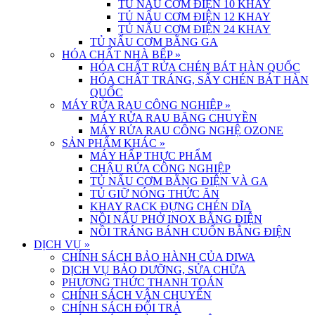
TỦ NẤU CƠM ĐIỆN 10 KHAY
TỦ NẤU CƠM ĐIỆN 12 KHAY
TỦ NẤU CƠM ĐIỆN 24 KHAY
TỦ NẤU CƠM BẰNG GA
HÓA CHẤT NHÀ BẾP
»
HÓA CHẤT RỬA CHÉN BÁT HÀN QUỐC
HÓA CHẤT TRÁNG, SẤY CHÉN BÁT HÀN
QUỐC
MÁY RỬA RAU CÔNG NGHIỆP
»
MÁY RỬA RAU BĂNG CHUYỀN
MÁY RỬA RAU CÔNG NGHỆ OZONE
SẢN PHẨM KHÁC
»
MÁY HẤP THỰC PHẨM
CHẬU RỬA CÔNG NGHIỆP
TỦ NẤU CƠM BẰNG ĐIỆN VÀ GA
TỦ GIỮ NÓNG THỨC ĂN
KHAY RACK ĐỰNG CHÉN DĨA
NỒI NẤU PHỞ INOX BẰNG ĐIỆN
NỒI TRÁNG BÁNH CUỐN BẰNG ĐIỆN
DỊCH VỤ
»
CHÍNH SÁCH BẢO HÀNH CỦA DIWA
DỊCH VỤ BẢO DƯỠNG, SỬA CHỮA
PHƯƠNG THỨC THANH TOÁN
CHÍNH SÁCH VẬN CHUYỂN
CHÍNH SÁCH ĐỔI TRẢ