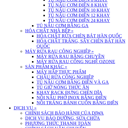
TỦ NẤU CƠM ĐIỆN 8 KHAY
TỦ NẤU CƠM ĐIỆN 10 KHAY
TỦ NẤU CƠM ĐIỆN 12 KHAY
TỦ NẤU CƠM ĐIỆN 24 KHAY
TỦ NẤU CƠM BẰNG GA
HÓA CHẤT NHÀ BẾP
»
HÓA CHẤT RỬA CHÉN BÁT HÀN QUỐC
HÓA CHẤT TRÁNG, SẤY CHÉN BÁT HÀN
QUỐC
MÁY RỬA RAU CÔNG NGHIỆP
»
MÁY RỬA RAU BĂNG CHUYỀN
MÁY RỬA RAU CÔNG NGHỆ OZONE
SẢN PHẨM KHÁC
»
MÁY HẤP THỰC PHẨM
CHẬU RỬA CÔNG NGHIỆP
TỦ NẤU CƠM BẰNG ĐIỆN VÀ GA
TỦ GIỮ NÓNG THỨC ĂN
KHAY RACK ĐỰNG CHÉN DĨA
NỒI NẤU PHỞ INOX BẰNG ĐIỆN
NỒI TRÁNG BÁNH CUỐN BẰNG ĐIỆN
DỊCH VỤ
»
CHÍNH SÁCH BẢO HÀNH CỦA DIWA
DỊCH VỤ BẢO DƯỠNG, SỬA CHỮA
PHƯƠNG THỨC THANH TOÁN