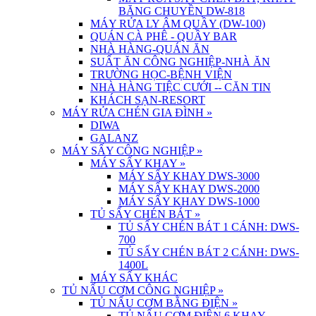
BĂNG CHUYỀN DW-818
MÁY RỬA LY ÂM QUẦY (DW-100)
QUÁN CÀ PHÊ - QUẦY BAR
NHÀ HÀNG-QUÁN ĂN
SUẤT ĂN CÔNG NGHIỆP-NHÀ ĂN
TRƯỜNG HỌC-BỆNH VIỆN
NHÀ HÀNG TIỆC CƯỚI -- CĂN TIN
KHÁCH SẠN-RESORT
MÁY RỬA CHÉN GIA ĐÌNH
»
DIWA
GALANZ
MÁY SẤY CÔNG NGHIỆP
»
MÁY SẤY KHAY
»
MÁY SẤY KHAY DWS-3000
MÁY SẤY KHAY DWS-2000
MÁY SẤY KHAY DWS-1000
TỦ SẤY CHÉN BÁT
»
TỦ SẤY CHÉN BÁT 1 CÁNH: DWS-
700
TỦ SẤY CHÉN BÁT 2 CÁNH: DWS-
1400L
MÁY SẤY KHÁC
TỦ NẤU CƠM CÔNG NGHIỆP
»
TỦ NẤU CƠM BẰNG ĐIỆN
»
TỦ NẤU CƠM ĐIỆN 6 KHAY