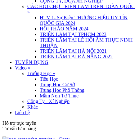
CÔNG TY, DOANH NGHIỆP
CÁC HỘI CHỢ TRIỂN LÃM TRÊN TOÀN QUỐC
»
HTV 1- Sự Kiện THƯƠNG HIỆU UY TÍN
QUỐC GIA 2024
HỘI THẢO NĂM 2024
TRIỂN LÃM TẠI TPHCM 2023
TRIỂN LÃM TẠI LỄ HỘI ẨM THỰC NINH
THUẬN
TRIỂN LÃM TẠI HÀ NỘI 2021
TRIỂN LÃM TẠI ĐÀ NẴNG 2022
TUYỂN DỤNG
Video
»
Trường Học
»
Tiểu Học
Trung Học Cơ Sở
Trung Học Phổ Thông
Mầm Non Tư Thục
Công Ty - Xí Nghiệp
Khác
Liên hệ
Hỗ trợ trực tuyến
Tư vấn bán hàng