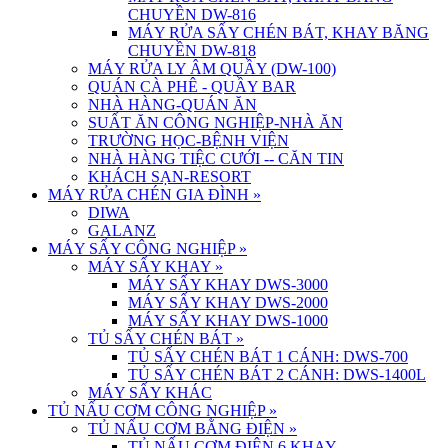
CHUYỀN DW-816
MÁY RỬA SẤY CHÉN BÁT, KHAY BĂNG
CHUYỀN DW-818
MÁY RỬA LY ÂM QUẦY (DW-100)
QUÁN CÀ PHÊ - QUẦY BAR
NHÀ HÀNG-QUÁN ĂN
SUẤT ĂN CÔNG NGHIỆP-NHÀ ĂN
TRƯỜNG HỌC-BỆNH VIỆN
NHÀ HÀNG TIỆC CƯỚI -- CĂN TIN
KHÁCH SẠN-RESORT
MÁY RỬA CHÉN GIA ĐÌNH
»
DIWA
GALANZ
MÁY SẤY CÔNG NGHIỆP
»
MÁY SẤY KHAY
»
MÁY SẤY KHAY DWS-3000
MÁY SẤY KHAY DWS-2000
MÁY SẤY KHAY DWS-1000
TỦ SẤY CHÉN BÁT
»
TỦ SẤY CHÉN BÁT 1 CÁNH: DWS-700
TỦ SẤY CHÉN BÁT 2 CÁNH: DWS-1400L
MÁY SẤY KHÁC
TỦ NẤU CƠM CÔNG NGHIỆP
»
TỦ NẤU CƠM BẰNG ĐIỆN
»
TỦ NẤU CƠM ĐIỆN 6 KHAY