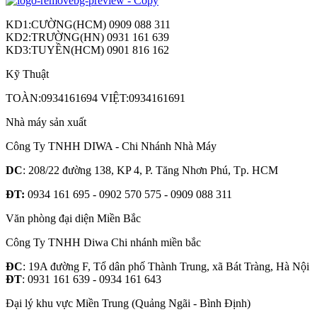
KD1:CƯỜNG(HCM) 0909 088 311
KD2:TRƯỜNG(HN) 0931 161 639
KD3:TUYỀN(HCM) 0901 816 162
Kỹ Thuật
TOÀN:0934161694 VIỆT:0934161691
Nhà máy sản xuất
Công Ty TNHH DIWA - Chi Nhánh Nhà Máy
DC
: 208/22 đường 138, KP 4, P. Tăng Nhơn Phú, Tp. HCM
ĐT:
0934 161 695 - 0902 570 575 - 0909 088 311
Văn phòng đại diện Miền Bắc
Công Ty TNHH Diwa Chi nhánh miền bắc
ĐC
: 19A đường F, Tổ dân phố Thành Trung, xã Bát Tràng, Hà Nội
ĐT
: 0931 161 639 - 0934 161 643
Đại lý khu vực Miền Trung (Quảng Ngãi - Bình Định)