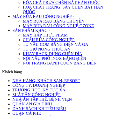
HÓA CHẤT RỬA CHÉN BÁT HÀN QUỐC
HÓA CHẤT TRÁNG, SẤY CHÉN BÁT HÀN
QUỐC
MÁY RỬA RAU CÔNG NGHIỆP
»
MÁY RỬA RAU BĂNG CHUYỀN
MÁY RỬA RAU CÔNG NGHỆ OZONE
SẢN PHẨM KHÁC
»
MÁY HẤP THỰC PHẨM
CHẬU RỬA CÔNG NGHIỆP
TỦ NẤU CƠM BẰNG ĐIỆN VÀ GA
TỦ GIỮ NÓNG THỨC ĂN
KHAY RACK ĐỰNG CHÉN DĨA
NỒI NẤU PHỞ INOX BẰNG ĐIỆN
NỒI TRÁNG BÁNH CUỐN BẰNG ĐIỆN
Khách hàng
NHÀ HÀNG, KHÁCH SẠN, RESORT
CÔNG TY, DOANH NGHIỆP
TRƯỜNG HỌC, KÝ TÚC XÁ
SUẤT ĂN CÔNG NGHIỆP
NHÀ ĂN TẬP THỂ, BỆNH VIỆN
QUÁN ĂN GIA ĐÌNH
DANH SÁCH KH TIÊU BIỂU
QUÁN CÀ PHÊ