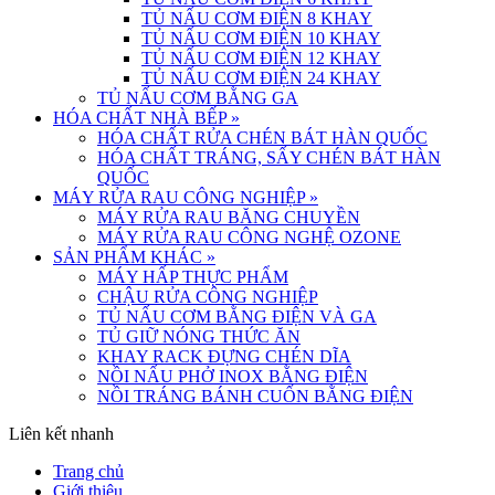
TỦ NẤU CƠM ĐIỆN 8 KHAY
TỦ NẤU CƠM ĐIỆN 10 KHAY
TỦ NẤU CƠM ĐIỆN 12 KHAY
TỦ NẤU CƠM ĐIỆN 24 KHAY
TỦ NẤU CƠM BẰNG GA
HÓA CHẤT NHÀ BẾP
»
HÓA CHẤT RỬA CHÉN BÁT HÀN QUỐC
HÓA CHẤT TRÁNG, SẤY CHÉN BÁT HÀN
QUỐC
MÁY RỬA RAU CÔNG NGHIỆP
»
MÁY RỬA RAU BĂNG CHUYỀN
MÁY RỬA RAU CÔNG NGHỆ OZONE
SẢN PHẨM KHÁC
»
MÁY HẤP THỰC PHẨM
CHẬU RỬA CÔNG NGHIỆP
TỦ NẤU CƠM BẰNG ĐIỆN VÀ GA
TỦ GIỮ NÓNG THỨC ĂN
KHAY RACK ĐỰNG CHÉN DĨA
NỒI NẤU PHỞ INOX BẰNG ĐIỆN
NỒI TRÁNG BÁNH CUỐN BẰNG ĐIỆN
Liên kết nhanh
Trang chủ
Giới thiệu