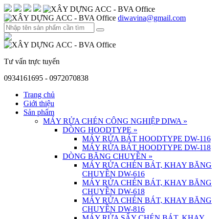
diwavina@gmail.com
Tư vấn trực tuyến
0934161695 - 0972070838
Trang chủ
Giới thiệu
Sản phẩm
MÁY RỬA CHÉN CÔNG NGHIỆP DIWA
»
DÒNG HOODTYPE
»
MÁY RỬA BÁT HOODTYPE DW-116
MÁY RỬA BÁT HOODTYPE DW-118
DÒNG BĂNG CHUYỀN
»
MÁY RỬA CHÉN BÁT, KHAY BĂNG
CHUYỀN DW-616
MÁY RỬA CHÉN BÁT, KHAY BĂNG
CHUYỀN DW-618
MÁY RỬA CHÉN BÁT, KHAY BĂNG
CHUYỀN DW-816
MÁY RỬA SẤY CHÉN BÁT, KHAY