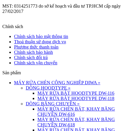
MST: 0314251773 do sở kế hoạch và đầu tư TP.HCM cấp ngày
27/02/2017
Chính sách
Chính sách bảo mật thông tin
Thoả thuận sử dụng dịch vụ
Phương thức thanh toán
Chính sách bảo hành
Chính sách đổi trả
Chính sách vận chuyển
Sản phẩm
MÁY RỬA CHÉN CÔNG NGHIỆP DIWA
»
DÒNG HOODTYPE
»
MÁY RỬA BÁT HOODTYPE DW-116
MÁY RỬA BÁT HOODTYPE DW-118
DÒNG BĂNG CHUYỀN
»
MÁY RỬA CHÉN BÁT, KHAY BĂNG
CHUYỀN DW-616
MÁY RỬA CHÉN BÁT, KHAY BĂNG
CHUYỀN DW-618
MÁY RỬA CHÉN BÁT, KHAY BĂNG