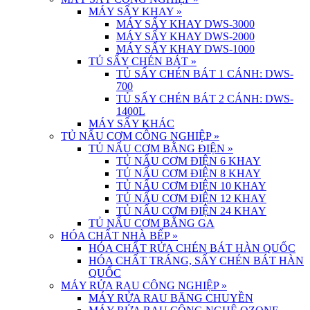
MÁY SẤY KHAY
»
MÁY SẤY KHAY DWS-3000
MÁY SẤY KHAY DWS-2000
MÁY SẤY KHAY DWS-1000
TỦ SẤY CHÉN BÁT
»
TỦ SẤY CHÉN BÁT 1 CÁNH: DWS-
700
TỦ SẤY CHÉN BÁT 2 CÁNH: DWS-
1400L
MÁY SẤY KHÁC
TỦ NẤU CƠM CÔNG NGHIỆP
»
TỦ NẤU CƠM BẰNG ĐIỆN
»
TỦ NẤU CƠM ĐIỆN 6 KHAY
TỦ NẤU CƠM ĐIỆN 8 KHAY
TỦ NẤU CƠM ĐIỆN 10 KHAY
TỦ NẤU CƠM ĐIỆN 12 KHAY
TỦ NẤU CƠM ĐIỆN 24 KHAY
TỦ NẤU CƠM BẰNG GA
HÓA CHẤT NHÀ BẾP
»
HÓA CHẤT RỬA CHÉN BÁT HÀN QUỐC
HÓA CHẤT TRÁNG, SẤY CHÉN BÁT HÀN
QUỐC
MÁY RỬA RAU CÔNG NGHIỆP
»
MÁY RỬA RAU BĂNG CHUYỀN