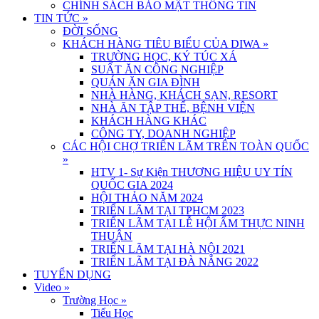
CHÍNH SÁCH BẢO MẬT THÔNG TIN
TIN TỨC
»
ĐỜI SỐNG
KHÁCH HÀNG TIÊU BIỂU CỦA DIWA
»
TRƯỜNG HỌC, KÝ TÚC XÁ
SUẤT ĂN CÔNG NGHIỆP
QUÁN ĂN GIA ĐÌNH
NHÀ HÀNG, KHÁCH SẠN, RESORT
NHÀ ĂN TẬP THỂ, BỆNH VIỆN
KHÁCH HÀNG KHÁC
CÔNG TY, DOANH NGHIỆP
CÁC HỘI CHỢ TRIỂN LÃM TRÊN TOÀN QUỐC
»
HTV 1- Sự Kiện THƯƠNG HIỆU UY TÍN
QUỐC GIA 2024
HỘI THẢO NĂM 2024
TRIỂN LÃM TẠI TPHCM 2023
TRIỂN LÃM TẠI LỄ HỘI ẨM THỰC NINH
THUẬN
TRIỂN LÃM TẠI HÀ NỘI 2021
TRIỂN LÃM TẠI ĐÀ NẴNG 2022
TUYỂN DỤNG
Video
»
Trường Học
»
Tiểu Học