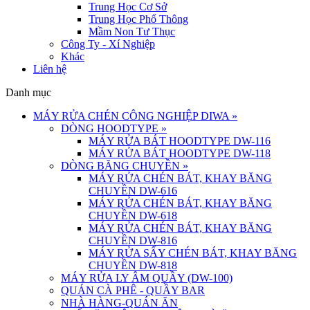
Trung Học Cơ Sở
Trung Học Phổ Thông
Mầm Non Tư Thục
Công Ty - Xí Nghiệp
Khác
Liên hệ
Danh mục
MÁY RỬA CHÉN CÔNG NGHIỆP DIWA
»
DÒNG HOODTYPE
»
MÁY RỬA BÁT HOODTYPE DW-116
MÁY RỬA BÁT HOODTYPE DW-118
DÒNG BĂNG CHUYỀN
»
MÁY RỬA CHÉN BÁT, KHAY BĂNG
CHUYỀN DW-616
MÁY RỬA CHÉN BÁT, KHAY BĂNG
CHUYỀN DW-618
MÁY RỬA CHÉN BÁT, KHAY BĂNG
CHUYỀN DW-816
MÁY RỬA SẤY CHÉN BÁT, KHAY BĂNG
CHUYỀN DW-818
MÁY RỬA LY ÂM QUẦY (DW-100)
QUÁN CÀ PHÊ - QUẦY BAR
NHÀ HÀNG-QUÁN ĂN