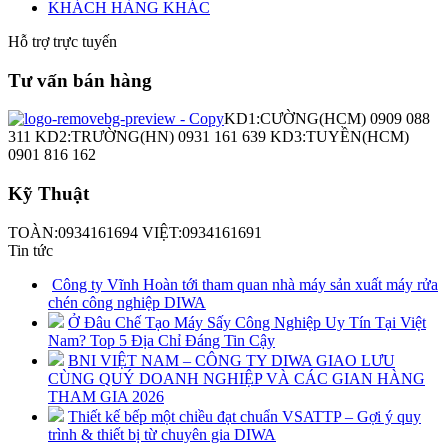
KHÁCH HÀNG KHÁC
Hỗ trợ trực tuyến
Tư vấn bán hàng
KD1:CƯỜNG(HCM) 0909 088
311 KD2:TRƯỜNG(HN) 0931 161 639 KD3:TUYỀN(HCM)
0901 816 162
Kỹ Thuật
TOÀN:0934161694 VIỆT:0934161691
Tin tức
Công ty Vĩnh Hoàn tới tham quan nhà máy sản xuất máy rửa
chén công nghiệp DIWA
Ở Đâu Chế Tạo Máy Sấy Công Nghiệp Uy Tín Tại Việt
Nam? Top 5 Địa Chỉ Đáng Tin Cậy
BNI VIỆT NAM – CÔNG TY DIWA GIAO LƯU
CÙNG QUÝ DOANH NGHIỆP VÀ CÁC GIAN HÀNG
THAM GIA 2026
Thiết kế bếp một chiều đạt chuẩn VSATTP – Gợi ý quy
trình & thiết bị từ chuyên gia DIWA