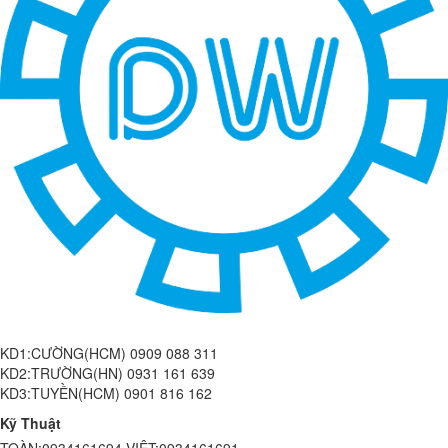
KD1:CƯỜNG(HCM) 0909 088 311
KD2:TRƯỜNG(HN) 0931 161 639
KD3:TUYỀN(HCM) 0901 816 162
Kỹ Thuật
TOÀN:0934161694 VIỆT:0934161691