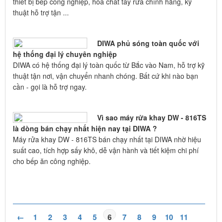
thiết bị bếp công nghiệp, hóa chất tẩy rửa chính hãng, kỹ
thuật hỗ trợ tận ...
DIWA phủ sóng toàn quốc với
hệ thống đại lý chuyên nghiệp
DIWA có hệ thống đại lý toàn quốc từ Bắc vào Nam, hỗ trợ kỹ
thuật tận nơi, vận chuyển nhanh chóng. Bất cứ khi nào bạn
cần - gọi là hỗ trợ ngay.
Vì sao máy rửa khay DW - 816TS
là dòng bán chạy nhất hiện nay tại DIWA ?
Máy rửa khay DW - 816TS bán chạy nhất tại DIWA nhờ hiệu
suất cao, tích hợp sấy khô, dễ vận hành và tiết kiệm chi phí
cho bếp ăn công nghiệp.
←
1
2
3
4
5
6
7
8
9
10
11