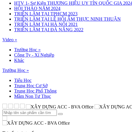
HTV 1- Sự Kiện THƯƠNG HIỆU UY TÍN QUỐC GIA 202
HỘI THẢO NĂM 2024
TRIỂN LÃM TẠI TPHCM 2023
TRIỂN LÃM TẠI LỄ HỘI ẨM THỰC NINH THUẬN
TRIỂN LÃM TẠI HÀ NỘI 2021
TRIỂN LÃM TẠI ĐÀ NẴNG 2022
Video »
Trường Học
»
Công Ty - Xí Nghiệp
Khác
Trường Học »
Tiểu Học
Trung Học Cơ Sở
Trung Học Phổ Thông
Mầm Non Tư Thục