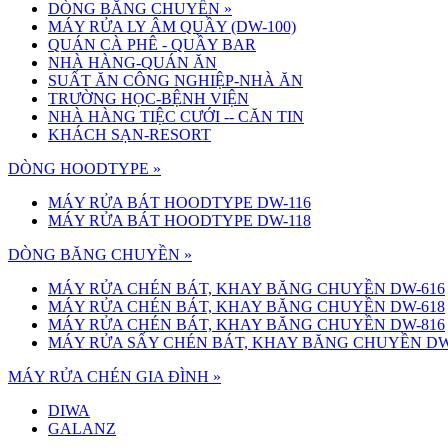
DÒNG BĂNG CHUYỀN
»
MÁY RỬA LY ÂM QUẦY (DW-100)
QUÁN CÀ PHÊ - QUẦY BAR
NHÀ HÀNG-QUÁN ĂN
SUẤT ĂN CÔNG NGHIỆP-NHÀ ĂN
TRƯỜNG HỌC-BỆNH VIỆN
NHÀ HÀNG TIỆC CƯỚI -- CĂN TIN
KHÁCH SẠN-RESORT
DÒNG HOODTYPE »
MÁY RỬA BÁT HOODTYPE DW-116
MÁY RỬA BÁT HOODTYPE DW-118
DÒNG BĂNG CHUYỀN »
MÁY RỬA CHÉN BÁT, KHAY BĂNG CHUYỀN DW-616
MÁY RỬA CHÉN BÁT, KHAY BĂNG CHUYỀN DW-618
MÁY RỬA CHÉN BÁT, KHAY BĂNG CHUYỀN DW-816
MÁY RỬA SẤY CHÉN BÁT, KHAY BĂNG CHUYỀN DW
MÁY RỬA CHÉN GIA ĐÌNH »
DIWA
GALANZ