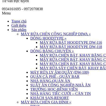
Tư vấn trực tuyến
0934161695 - 0972070838
Menu
Trang chủ
Giới thiệu
Sản phẩm
MÁY RỬA CHÉN CÔNG NGHIỆP DIWA
»
DÒNG HOODTYPE
»
MÁY RỬA BÁT HOODTYPE DW-116
MÁY RỬA BÁT HOODTYPE DW-118
DÒNG BĂNG CHUYỀN
»
MÁY RỬA CHÉN BÁT, KHAY BĂNG 
MÁY RỬA CHÉN BÁT, KHAY BĂNG 
MÁY RỬA CHÉN BÁT, KHAY BĂNG 
MÁY RỬA SẤY CHÉN BÁT, KHAY BĂ
MÁY RỬA LY ÂM QUẦY (DW-100)
QUÁN CÀ PHÊ - QUẦY BAR
NHÀ HÀNG-QUÁN ĂN
SUẤT ĂN CÔNG NGHIỆP-NHÀ ĂN
TRƯỜNG HỌC-BỆNH VIỆN
NHÀ HÀNG TIỆC CƯỚI -- CĂN TIN
KHÁCH SẠN-RESORT
MÁY RỬA CHÉN GIA ĐÌNH
»