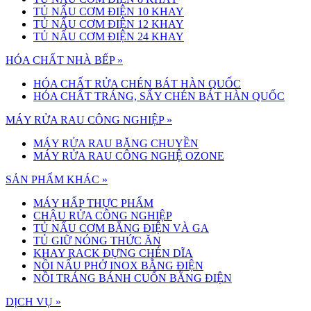
TỦ NẤU CƠM ĐIỆN 10 KHAY
TỦ NẤU CƠM ĐIỆN 12 KHAY
TỦ NẤU CƠM ĐIỆN 24 KHAY
HÓA CHẤT NHÀ BẾP »
HÓA CHẤT RỬA CHÉN BÁT HÀN QUỐC
HÓA CHẤT TRÁNG, SẤY CHÉN BÁT HÀN QUỐC
MÁY RỬA RAU CÔNG NGHIỆP »
MÁY RỬA RAU BĂNG CHUYỀN
MÁY RỬA RAU CÔNG NGHỆ OZONE
SẢN PHẨM KHÁC »
MÁY HẤP THỰC PHẨM
CHẬU RỬA CÔNG NGHIỆP
TỦ NẤU CƠM BẰNG ĐIỆN VÀ GA
TỦ GIỮ NÓNG THỨC ĂN
KHAY RACK ĐỰNG CHÉN DĨA
NỒI NẤU PHỞ INOX BẰNG ĐIỆN
NỒI TRÁNG BÁNH CUỐN BẰNG ĐIỆN
DỊCH VỤ »