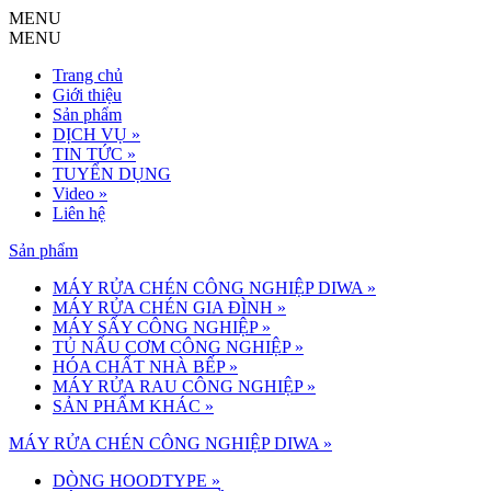
MENU
MENU
Trang chủ
Giới thiệu
Sản phẩm
DỊCH VỤ
»
TIN TỨC
»
TUYỂN DỤNG
Video
»
Liên hệ
Sản phẩm
MÁY RỬA CHÉN CÔNG NGHIỆP DIWA
»
MÁY RỬA CHÉN GIA ĐÌNH
»
MÁY SẤY CÔNG NGHIỆP
»
TỦ NẤU CƠM CÔNG NGHIỆP
»
HÓA CHẤT NHÀ BẾP
»
MÁY RỬA RAU CÔNG NGHIỆP
»
SẢN PHẨM KHÁC
»
MÁY RỬA CHÉN CÔNG NGHIỆP DIWA »
DÒNG HOODTYPE
»