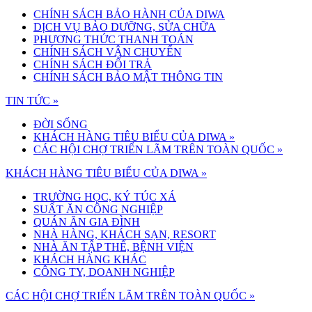
CHÍNH SÁCH BẢO HÀNH CỦA DIWA
DỊCH VỤ BẢO DƯỠNG, SỬA CHỮA
PHƯƠNG THỨC THANH TOÁN
CHÍNH SÁCH VẬN CHUYỂN
CHÍNH SÁCH ĐỔI TRẢ
CHÍNH SÁCH BẢO MẬT THÔNG TIN
TIN TỨC »
ĐỜI SỐNG
KHÁCH HÀNG TIÊU BIỂU CỦA DIWA
»
CÁC HỘI CHỢ TRIỂN LÃM TRÊN TOÀN QUỐC
»
KHÁCH HÀNG TIÊU BIỂU CỦA DIWA »
TRƯỜNG HỌC, KÝ TÚC XÁ
SUẤT ĂN CÔNG NGHIỆP
QUÁN ĂN GIA ĐÌNH
NHÀ HÀNG, KHÁCH SẠN, RESORT
NHÀ ĂN TẬP THỂ, BỆNH VIỆN
KHÁCH HÀNG KHÁC
CÔNG TY, DOANH NGHIỆP
CÁC HỘI CHỢ TRIỂN LÃM TRÊN TOÀN QUỐC »