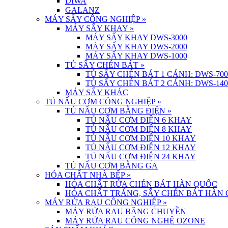
DIWA
GALANZ
MÁY SẤY CÔNG NGHIỆP
»
MÁY SẤY KHAY
»
MÁY SẤY KHAY DWS-3000
MÁY SẤY KHAY DWS-2000
MÁY SẤY KHAY DWS-1000
TỦ SẤY CHÉN BÁT
»
TỦ SẤY CHÉN BÁT 1 CÁNH: DWS-700
TỦ SẤY CHÉN BÁT 2 CÁNH: DWS-140
MÁY SẤY KHÁC
TỦ NẤU CƠM CÔNG NGHIỆP
»
TỦ NẤU CƠM BẰNG ĐIỆN
»
TỦ NẤU CƠM ĐIỆN 6 KHAY
TỦ NẤU CƠM ĐIỆN 8 KHAY
TỦ NẤU CƠM ĐIỆN 10 KHAY
TỦ NẤU CƠM ĐIỆN 12 KHAY
TỦ NẤU CƠM ĐIỆN 24 KHAY
TỦ NẤU CƠM BẰNG GA
HÓA CHẤT NHÀ BẾP
»
HÓA CHẤT RỬA CHÉN BÁT HÀN QUỐC
HÓA CHẤT TRÁNG, SẤY CHÉN BÁT HÀN
MÁY RỬA RAU CÔNG NGHIỆP
»
MÁY RỬA RAU BĂNG CHUYỀN
MÁY RỬA RAU CÔNG NGHỆ OZONE