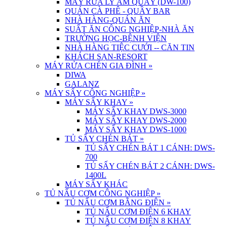
MÁY RỬA LY ÂM QUẦY (DW-100)
QUÁN CÀ PHÊ - QUẦY BAR
NHÀ HÀNG-QUÁN ĂN
SUẤT ĂN CÔNG NGHIỆP-NHÀ ĂN
TRƯỜNG HỌC-BỆNH VIỆN
NHÀ HÀNG TIỆC CƯỚI -- CĂN TIN
KHÁCH SẠN-RESORT
MÁY RỬA CHÉN GIA ĐÌNH
»
DIWA
GALANZ
MÁY SẤY CÔNG NGHIỆP
»
MÁY SẤY KHAY
»
MÁY SẤY KHAY DWS-3000
MÁY SẤY KHAY DWS-2000
MÁY SẤY KHAY DWS-1000
TỦ SẤY CHÉN BÁT
»
TỦ SẤY CHÉN BÁT 1 CÁNH: DWS-
700
TỦ SẤY CHÉN BÁT 2 CÁNH: DWS-
1400L
MÁY SẤY KHÁC
TỦ NẤU CƠM CÔNG NGHIỆP
»
TỦ NẤU CƠM BẰNG ĐIỆN
»
TỦ NẤU CƠM ĐIỆN 6 KHAY
TỦ NẤU CƠM ĐIỆN 8 KHAY