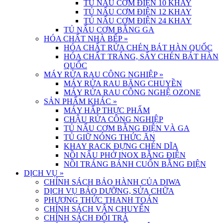
TỦ NẤU CƠM ĐIỆN 10 KHAY
TỦ NẤU CƠM ĐIỆN 12 KHAY
TỦ NẤU CƠM ĐIỆN 24 KHAY
TỦ NẤU CƠM BẰNG GA
HÓA CHẤT NHÀ BẾP
»
HÓA CHẤT RỬA CHÉN BÁT HÀN QUỐC
HÓA CHẤT TRÁNG, SẤY CHÉN BÁT HÀN
QUỐC
MÁY RỬA RAU CÔNG NGHIỆP
»
MÁY RỬA RAU BĂNG CHUYỀN
MÁY RỬA RAU CÔNG NGHỆ OZONE
SẢN PHẨM KHÁC
»
MÁY HẤP THỰC PHẨM
CHẬU RỬA CÔNG NGHIỆP
TỦ NẤU CƠM BẰNG ĐIỆN VÀ GA
TỦ GIỮ NÓNG THỨC ĂN
KHAY RACK ĐỰNG CHÉN DĨA
NỒI NẤU PHỞ INOX BẰNG ĐIỆN
NỒI TRÁNG BÁNH CUỐN BẰNG ĐIỆN
DỊCH VỤ
»
CHÍNH SÁCH BẢO HÀNH CỦA DIWA
DỊCH VỤ BẢO DƯỠNG, SỬA CHỮA
PHƯƠNG THỨC THANH TOÁN
CHÍNH SÁCH VẬN CHUYỂN
CHÍNH SÁCH ĐỔI TRẢ