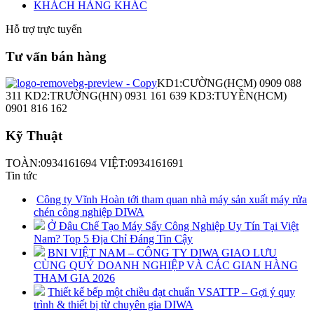
KHÁCH HÀNG KHÁC
Hỗ trợ trực tuyến
Tư vấn bán hàng
KD1:CƯỜNG(HCM) 0909 088
311 KD2:TRƯỜNG(HN) 0931 161 639 KD3:TUYỀN(HCM)
0901 816 162
Kỹ Thuật
TOÀN:0934161694 VIỆT:0934161691
Tin tức
Công ty Vĩnh Hoàn tới tham quan nhà máy sản xuất máy rửa
chén công nghiệp DIWA
Ở Đâu Chế Tạo Máy Sấy Công Nghiệp Uy Tín Tại Việt
Nam? Top 5 Địa Chỉ Đáng Tin Cậy
BNI VIỆT NAM – CÔNG TY DIWA GIAO LƯU
CÙNG QUÝ DOANH NGHIỆP VÀ CÁC GIAN HÀNG
THAM GIA 2026
Thiết kế bếp một chiều đạt chuẩn VSATTP – Gợi ý quy
trình & thiết bị từ chuyên gia DIWA