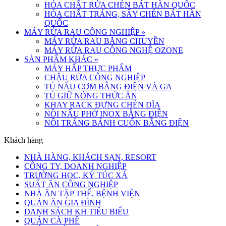
HÓA CHẤT RỬA CHÉN BÁT HÀN QUỐC
HÓA CHẤT TRÁNG, SẤY CHÉN BÁT HÀN
QUỐC
MÁY RỬA RAU CÔNG NGHIỆP
»
MÁY RỬA RAU BĂNG CHUYỀN
MÁY RỬA RAU CÔNG NGHỆ OZONE
SẢN PHẨM KHÁC
»
MÁY HẤP THỰC PHẨM
CHẬU RỬA CÔNG NGHIỆP
TỦ NẤU CƠM BẰNG ĐIỆN VÀ GA
TỦ GIỮ NÓNG THỨC ĂN
KHAY RACK ĐỰNG CHÉN DĨA
NỒI NẤU PHỞ INOX BẰNG ĐIỆN
NỒI TRÁNG BÁNH CUỐN BẰNG ĐIỆN
Khách hàng
NHÀ HÀNG, KHÁCH SẠN, RESORT
CÔNG TY, DOANH NGHIỆP
TRƯỜNG HỌC, KÝ TÚC XÁ
SUẤT ĂN CÔNG NGHIỆP
NHÀ ĂN TẬP THỂ, BỆNH VIỆN
QUÁN ĂN GIA ĐÌNH
DANH SÁCH KH TIÊU BIỂU
QUÁN CÀ PHÊ