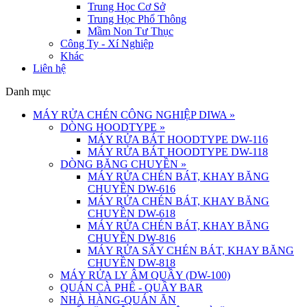
Trung Học Cơ Sở
Trung Học Phổ Thông
Mầm Non Tư Thục
Công Ty - Xí Nghiệp
Khác
Liên hệ
Danh mục
MÁY RỬA CHÉN CÔNG NGHIỆP DIWA
»
DÒNG HOODTYPE
»
MÁY RỬA BÁT HOODTYPE DW-116
MÁY RỬA BÁT HOODTYPE DW-118
DÒNG BĂNG CHUYỀN
»
MÁY RỬA CHÉN BÁT, KHAY BĂNG
CHUYỀN DW-616
MÁY RỬA CHÉN BÁT, KHAY BĂNG
CHUYỀN DW-618
MÁY RỬA CHÉN BÁT, KHAY BĂNG
CHUYỀN DW-816
MÁY RỬA SẤY CHÉN BÁT, KHAY BĂNG
CHUYỀN DW-818
MÁY RỬA LY ÂM QUẦY (DW-100)
QUÁN CÀ PHÊ - QUẦY BAR
NHÀ HÀNG-QUÁN ĂN