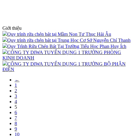
Giới thiệu
Quy trình rửa chén bát tại Mầm Non Tư Thục Hải Âu
Quy trình rửa chén bát tại Trung Học Cơ Sở Nguyễn Chí Thanh
Quy Trình Rửa Chén Bát Tại Trường Tiểu Học Phan Huy Ích
CÔNG TY DIWA TUYỂN DỤNG 1 TRƯỞNG PHÒNG
KINH DOANH
CÔNG TY DIWA TUYỂN DỤNG 1 TRƯỞNG BỘ PHẬN
ĐIỆN
←
1
2
3
4
5
6
7
8
9
10