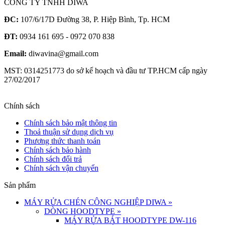
CÔNG TY TNHH DIWA
ĐC:
107/6/17D Đường 38, P. Hiệp Bình, Tp. HCM
ĐT:
0934 161 695 - 0972 070 838
Email:
diwavina@gmail.com
MST: 0314251773 do sở kế hoạch và đầu tư TP.HCM cấp ngày
27/02/2017
Chính sách
Chính sách bảo mật thông tin
Thoả thuận sử dụng dịch vụ
Phương thức thanh toán
Chính sách bảo hành
Chính sách đổi trả
Chính sách vận chuyển
Sản phẩm
MÁY RỬA CHÉN CÔNG NGHIỆP DIWA
»
DÒNG HOODTYPE
»
MÁY RỬA BÁT HOODTYPE DW-116