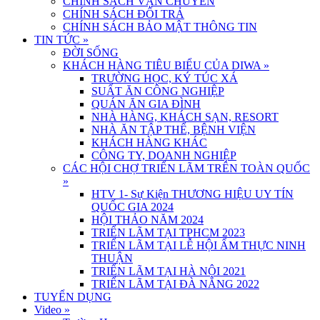
CHÍNH SÁCH VẬN CHUYỂN
CHÍNH SÁCH ĐỔI TRẢ
CHÍNH SÁCH BẢO MẬT THÔNG TIN
TIN TỨC
»
ĐỜI SỐNG
KHÁCH HÀNG TIÊU BIỂU CỦA DIWA
»
TRƯỜNG HỌC, KÝ TÚC XÁ
SUẤT ĂN CÔNG NGHIỆP
QUÁN ĂN GIA ĐÌNH
NHÀ HÀNG, KHÁCH SẠN, RESORT
NHÀ ĂN TẬP THỂ, BỆNH VIỆN
KHÁCH HÀNG KHÁC
CÔNG TY, DOANH NGHIỆP
CÁC HỘI CHỢ TRIỂN LÃM TRÊN TOÀN QUỐC
»
HTV 1- Sự Kiện THƯƠNG HIỆU UY TÍN
QUỐC GIA 2024
HỘI THẢO NĂM 2024
TRIỂN LÃM TẠI TPHCM 2023
TRIỂN LÃM TẠI LỄ HỘI ẨM THỰC NINH
THUẬN
TRIỂN LÃM TẠI HÀ NỘI 2021
TRIỂN LÃM TẠI ĐÀ NẴNG 2022
TUYỂN DỤNG
Video
»