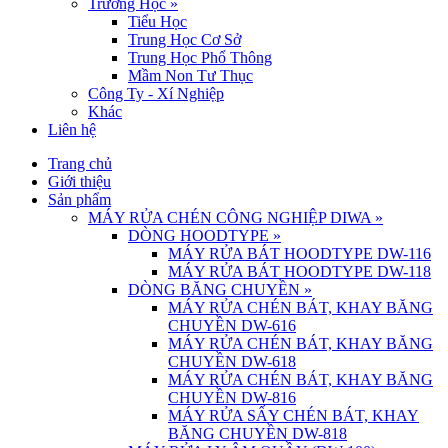
Trường Học
»
Tiểu Học
Trung Học Cơ Sở
Trung Học Phổ Thông
Mầm Non Tư Thục
Công Ty - Xí Nghiệp
Khác
Liên hệ
Trang chủ
Giới thiệu
Sản phẩm
MÁY RỬA CHÉN CÔNG NGHIỆP DIWA
»
DÒNG HOODTYPE
»
MÁY RỬA BÁT HOODTYPE DW-116
MÁY RỬA BÁT HOODTYPE DW-118
DÒNG BĂNG CHUYỀN
»
MÁY RỬA CHÉN BÁT, KHAY BĂNG
CHUYỀN DW-616
MÁY RỬA CHÉN BÁT, KHAY BĂNG
CHUYỀN DW-618
MÁY RỬA CHÉN BÁT, KHAY BĂNG
CHUYỀN DW-816
MÁY RỬA SẤY CHÉN BÁT, KHAY
BĂNG CHUYỀN DW-818