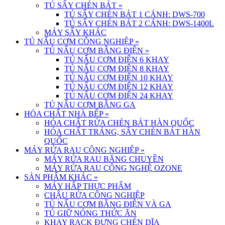
TỦ SẤY CHÉN BÁT
»
TỦ SẤY CHÉN BÁT 1 CÁNH: DWS-700
TỦ SẤY CHÉN BÁT 2 CÁNH: DWS-1400L
MÁY SẤY KHÁC
TỦ NẤU CƠM CÔNG NGHIỆP
»
TỦ NẤU CƠM BẰNG ĐIỆN
»
TỦ NẤU CƠM ĐIỆN 6 KHAY
TỦ NẤU CƠM ĐIỆN 8 KHAY
TỦ NẤU CƠM ĐIỆN 10 KHAY
TỦ NẤU CƠM ĐIỆN 12 KHAY
TỦ NẤU CƠM ĐIỆN 24 KHAY
TỦ NẤU CƠM BẰNG GA
HÓA CHẤT NHÀ BẾP
»
HÓA CHẤT RỬA CHÉN BÁT HÀN QUỐC
HÓA CHẤT TRÁNG, SẤY CHÉN BÁT HÀN
QUỐC
MÁY RỬA RAU CÔNG NGHIỆP
»
MÁY RỬA RAU BĂNG CHUYỀN
MÁY RỬA RAU CÔNG NGHỆ OZONE
SẢN PHẨM KHÁC
»
MÁY HẤP THỰC PHẨM
CHẬU RỬA CÔNG NGHIỆP
TỦ NẤU CƠM BẰNG ĐIỆN VÀ GA
TỦ GIỮ NÓNG THỨC ĂN
KHAY RACK ĐỰNG CHÉN DĨA