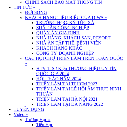
CHÍNH SÁCH BẢO MẬT THÔNG TIN
TIN TỨC
»
ĐỜI SỐNG
KHÁCH HÀNG TIÊU BIỂU CỦA DIWA
»
TRƯỜNG HỌC, KÝ TÚC XÁ
SUẤT ĂN CÔNG NGHIỆP
QUÁN ĂN GIA ĐÌNH
NHÀ HÀNG, KHÁCH SẠN, RESORT
NHÀ ĂN TẬP THỂ, BỆNH VIỆN
KHÁCH HÀNG KHÁC
CÔNG TY, DOANH NGHIỆP
CÁC HỘI CHỢ TRIỂN LÃM TRÊN TOÀN QUỐC
»
HTV 1- Sự Kiện THƯƠNG HIỆU UY TÍN
QUỐC GIA 2024
HỘI THẢO NĂM 2024
TRIỂN LÃM TẠI TPHCM 2023
TRIỂN LÃM TẠI LỄ HỘI ẨM THỰC NINH
THUẬN
TRIỂN LÃM TẠI HÀ NỘI 2021
TRIỂN LÃM TẠI ĐÀ NẴNG 2022
TUYỂN DỤNG
Video
»
Trường Học
»
Tiểu Học