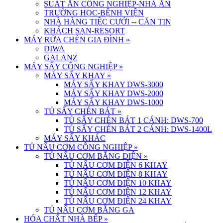
SUẤT ĂN CÔNG NGHIỆP-NHÀ ĂN
TRƯỜNG HỌC-BỆNH VIỆN
NHÀ HÀNG TIỆC CƯỚI -- CĂN TIN
KHÁCH SẠN-RESORT
MÁY RỬA CHÉN GIA ĐÌNH
»
DIWA
GALANZ
MÁY SẤY CÔNG NGHIỆP
»
MÁY SẤY KHAY
»
MÁY SẤY KHAY DWS-3000
MÁY SẤY KHAY DWS-2000
MÁY SẤY KHAY DWS-1000
TỦ SẤY CHÉN BÁT
»
TỦ SẤY CHÉN BÁT 1 CÁNH: DWS-700
TỦ SẤY CHÉN BÁT 2 CÁNH: DWS-1400L
MÁY SẤY KHÁC
TỦ NẤU CƠM CÔNG NGHIỆP
»
TỦ NẤU CƠM BẰNG ĐIỆN
»
TỦ NẤU CƠM ĐIỆN 6 KHAY
TỦ NẤU CƠM ĐIỆN 8 KHAY
TỦ NẤU CƠM ĐIỆN 10 KHAY
TỦ NẤU CƠM ĐIỆN 12 KHAY
TỦ NẤU CƠM ĐIỆN 24 KHAY
TỦ NẤU CƠM BẰNG GA
HÓA CHẤT NHÀ BẾP
»