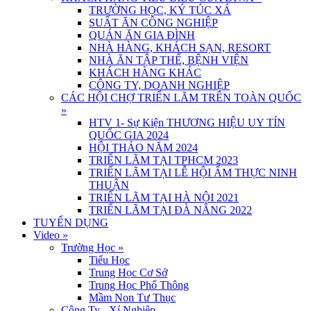
TRƯỜNG HỌC, KÝ TÚC XÁ
SUẤT ĂN CÔNG NGHIỆP
QUÁN ĂN GIA ĐÌNH
NHÀ HÀNG, KHÁCH SẠN, RESORT
NHÀ ĂN TẬP THỂ, BỆNH VIỆN
KHÁCH HÀNG KHÁC
CÔNG TY, DOANH NGHIỆP
CÁC HỘI CHỢ TRIỂN LÃM TRÊN TOÀN QUỐC
»
HTV 1- Sự Kiện THƯƠNG HIỆU UY TÍN
QUỐC GIA 2024
HỘI THẢO NĂM 2024
TRIỂN LÃM TẠI TPHCM 2023
TRIỂN LÃM TẠI LỄ HỘI ẨM THỰC NINH
THUẬN
TRIỂN LÃM TẠI HÀ NỘI 2021
TRIỂN LÃM TẠI ĐÀ NẴNG 2022
TUYỂN DỤNG
Video
»
Trường Học
»
Tiểu Học
Trung Học Cơ Sở
Trung Học Phổ Thông
Mầm Non Tư Thục
Công Ty - Xí Nghiệp