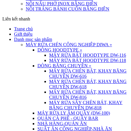
NỒI NẤU PHỞ INOX BẰNG ĐIỆN
NỒI TRÁNG BÁNH CUỐN BẰNG ĐIỆN
Liên kết nhanh
Trang chủ
Giới thiệu
Danh mục sản phẩm
MÁY RỬA CHÉN CÔNG NGHIỆP DIWA
»
DÒNG HOODTYPE
»
MÁY RỬA BÁT HOODTYPE DW-116
MÁY RỬA BÁT HOODTYPE DW-118
DÒNG BĂNG CHUYỀN
»
MÁY RỬA CHÉN BÁT, KHAY BĂNG
CHUYỀN DW-616
MÁY RỬA CHÉN BÁT, KHAY BĂNG
CHUYỀN DW-618
MÁY RỬA CHÉN BÁT, KHAY BĂNG
CHUYỀN DW-816
MÁY RỬA SẤY CHÉN BÁT, KHAY
BĂNG CHUYỀN DW-818
MÁY RỬA LY ÂM QUẦY (DW-100)
QUÁN CÀ PHÊ - QUẦY BAR
NHÀ HÀNG-QUÁN ĂN
SUẤT ĂN CÔNG NGHIỆP-NHÀ ĂN