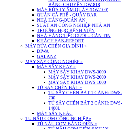
BĂNG CHUYỀN DW-818
MÁY RỬA LY ÂM QUẦY (DW-100)
QUÁN CÀ PHÊ - QUẦY BAR
NHÀ HÀNG-QUÁN ĂN
SUẤT ĂN CÔNG NGHIỆP-NHÀ ĂN
TRƯỜNG HỌC-BỆNH VIỆN
NHÀ HÀNG TIỆC CƯỚI -- CĂN TIN
KHÁCH SẠN-RESORT
MÁY RỬA CHÉN GIA ĐÌNH
»
DIWA
GALANZ
MÁY SẤY CÔNG NGHIỆP
»
MÁY SẤY KHAY
»
MÁY SẤY KHAY DWS-3000
MÁY SẤY KHAY DWS-2000
MÁY SẤY KHAY DWS-1000
TỦ SẤY CHÉN BÁT
»
TỦ SẤY CHÉN BÁT 1 CÁNH: DWS-
700
TỦ SẤY CHÉN BÁT 2 CÁNH: DWS-
1400L
MÁY SẤY KHÁC
TỦ NẤU CƠM CÔNG NGHIỆP
»
TỦ NẤU CƠM BẰNG ĐIỆN
»
TỦ NẤU CƠM ĐIỆN 6 KHAY