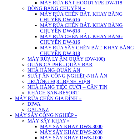
MÁY RỬA BÁT HOODTYPE DW-118
DÒNG BĂNG CHUYỀN
»
MÁY RỬA CHÉN BÁT, KHAY BĂNG
CHUYỀN DW-616
MÁY RỬA CHÉN BÁT, KHAY BĂNG
CHUYỀN DW-618
MÁY RỬA CHÉN BÁT, KHAY BĂNG
CHUYỀN DW-816
MÁY RỬA SẤY CHÉN BÁT, KHAY BĂNG
CHUYỀN DW-818
MÁY RỬA LY ÂM QUẦY (DW-100)
QUÁN CÀ PHÊ - QUẦY BAR
NHÀ HÀNG-QUÁN ĂN
SUẤT ĂN CÔNG NGHIỆP-NHÀ ĂN
TRƯỜNG HỌC-BỆNH VIỆN
NHÀ HÀNG TIỆC CƯỚI -- CĂN TIN
KHÁCH SẠN-RESORT
MÁY RỬA CHÉN GIA ĐÌNH
»
DIWA
GALANZ
MÁY SẤY CÔNG NGHIỆP
»
MÁY SẤY KHAY
»
MÁY SẤY KHAY DWS-3000
MÁY SẤY KHAY DWS-2000
MÁY SẤY KHAY DWS-1000