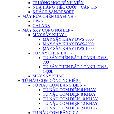
TRƯỜNG HỌC-BỆNH VIỆN
NHÀ HÀNG TIỆC CƯỚI -- CĂN TIN
KHÁCH SẠN-RESORT
MÁY RỬA CHÉN GIA ĐÌNH
»
DIWA
GALANZ
MÁY SẤY CÔNG NGHIỆP
»
MÁY SẤY KHAY
»
MÁY SẤY KHAY DWS-3000
MÁY SẤY KHAY DWS-2000
MÁY SẤY KHAY DWS-1000
TỦ SẤY CHÉN BÁT
»
TỦ SẤY CHÉN BÁT 1 CÁNH: DWS-
700
TỦ SẤY CHÉN BÁT 2 CÁNH: DWS-
1400L
MÁY SẤY KHÁC
TỦ NẤU CƠM CÔNG NGHIỆP
»
TỦ NẤU CƠM BẰNG ĐIỆN
»
TỦ NẤU CƠM ĐIỆN 6 KHAY
TỦ NẤU CƠM ĐIỆN 8 KHAY
TỦ NẤU CƠM ĐIỆN 10 KHAY
TỦ NẤU CƠM ĐIỆN 12 KHAY
TỦ NẤU CƠM ĐIỆN 24 KHAY
TỦ NẤU CƠM BẰNG GA