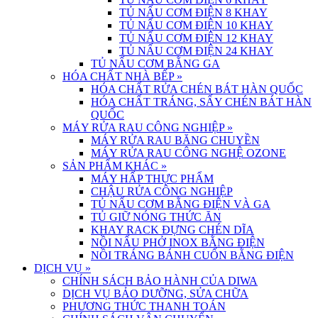
TỦ NẤU CƠM ĐIỆN 8 KHAY
TỦ NẤU CƠM ĐIỆN 10 KHAY
TỦ NẤU CƠM ĐIỆN 12 KHAY
TỦ NẤU CƠM ĐIỆN 24 KHAY
TỦ NẤU CƠM BẰNG GA
HÓA CHẤT NHÀ BẾP
»
HÓA CHẤT RỬA CHÉN BÁT HÀN QUỐC
HÓA CHẤT TRÁNG, SẤY CHÉN BÁT HÀN
QUỐC
MÁY RỬA RAU CÔNG NGHIỆP
»
MÁY RỬA RAU BĂNG CHUYỀN
MÁY RỬA RAU CÔNG NGHỆ OZONE
SẢN PHẨM KHÁC
»
MÁY HẤP THỰC PHẨM
CHẬU RỬA CÔNG NGHIỆP
TỦ NẤU CƠM BẰNG ĐIỆN VÀ GA
TỦ GIỮ NÓNG THỨC ĂN
KHAY RACK ĐỰNG CHÉN DĨA
NỒI NẤU PHỞ INOX BẰNG ĐIỆN
NỒI TRÁNG BÁNH CUỐN BẰNG ĐIỆN
DỊCH VỤ
»
CHÍNH SÁCH BẢO HÀNH CỦA DIWA
DỊCH VỤ BẢO DƯỠNG, SỬA CHỮA
PHƯƠNG THỨC THANH TOÁN