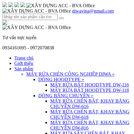
diwavina@gmail.com
Tư vấn trực tuyến
0934161695 - 0972070838
Trang chủ
Giới thiệu
Sản phẩm
MÁY RỬA CHÉN CÔNG NGHIỆP DIWA
»
DÒNG HOODTYPE
»
MÁY RỬA BÁT HOODTYPE DW-116
MÁY RỬA BÁT HOODTYPE DW-118
DÒNG BĂNG CHUYỀN
»
MÁY RỬA CHÉN BÁT, KHAY BĂNG
CHUYỀN DW-616
MÁY RỬA CHÉN BÁT, KHAY BĂNG
CHUYỀN DW-618
MÁY RỬA CHÉN BÁT, KHAY BĂNG
CHUYỀN DW-816
MÁY RỬA SẤY CHÉN BÁT, KHAY