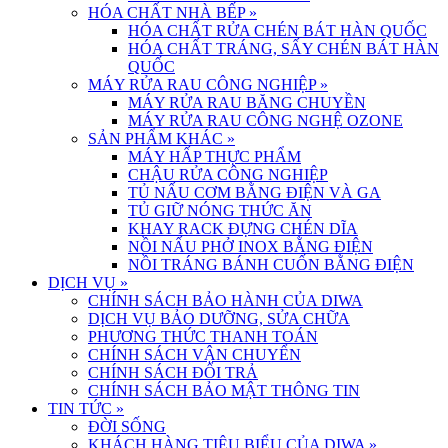
HÓA CHẤT NHÀ BẾP
»
HÓA CHẤT RỬA CHÉN BÁT HÀN QUỐC
HÓA CHẤT TRÁNG, SẤY CHÉN BÁT HÀN
QUỐC
MÁY RỬA RAU CÔNG NGHIỆP
»
MÁY RỬA RAU BĂNG CHUYỀN
MÁY RỬA RAU CÔNG NGHỆ OZONE
SẢN PHẨM KHÁC
»
MÁY HẤP THỰC PHẨM
CHẬU RỬA CÔNG NGHIỆP
TỦ NẤU CƠM BẰNG ĐIỆN VÀ GA
TỦ GIỮ NÓNG THỨC ĂN
KHAY RACK ĐỰNG CHÉN DĨA
NỒI NẤU PHỞ INOX BẰNG ĐIỆN
NỒI TRÁNG BÁNH CUỐN BẰNG ĐIỆN
DỊCH VỤ
»
CHÍNH SÁCH BẢO HÀNH CỦA DIWA
DỊCH VỤ BẢO DƯỠNG, SỬA CHỮA
PHƯƠNG THỨC THANH TOÁN
CHÍNH SÁCH VẬN CHUYỂN
CHÍNH SÁCH ĐỔI TRẢ
CHÍNH SÁCH BẢO MẬT THÔNG TIN
TIN TỨC
»
ĐỜI SỐNG
KHÁCH HÀNG TIÊU BIỂU CỦA DIWA
»