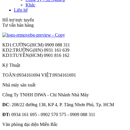
Khác
Liên hệ
Hỗ trợ trực tuyến
Tư vấn bán hàng
KD1:CƯỜNG(HCM) 0909 088 311
KD2:TRƯỜNG(HN) 0931 161 639
KD3:TUYỀN(HCM) 0901 816 162
Kỹ Thuật
TOÀN:0934161694 VIỆT:0934161691
Nhà máy sản xuất
Công Ty TNHH DIWA - Chi Nhánh Nhà Máy
DC
: 208/22 đường 138, KP 4, P. Tăng Nhơn Phú, Tp. HCM
ĐT:
0934 161 695 - 0902 570 575 - 0909 088 311
Văn phòng đại diện Miền Bắc