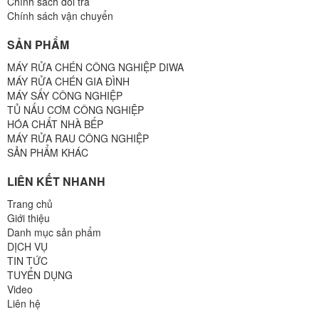
Chính sách đổi trả
Chính sách vận chuyển
SẢN PHẨM
MÁY RỬA CHÉN CÔNG NGHIỆP DIWA
MÁY RỬA CHÉN GIA ĐÌNH
MÁY SẤY CÔNG NGHIỆP
TỦ NẤU CƠM CÔNG NGHIỆP
HÓA CHẤT NHÀ BẾP
MÁY RỬA RAU CÔNG NGHIỆP
SẢN PHẨM KHÁC
LIÊN KẾT NHANH
Trang chủ
Giới thiệu
Danh mục sản phẩm
DỊCH VỤ
TIN TỨC
TUYỂN DỤNG
Video
Liên hệ