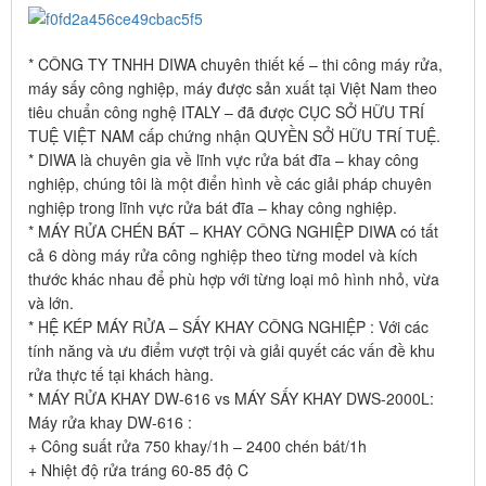
* CÔNG TY TNHH DIWA chuyên thiết kế – thi công máy rửa,
máy sấy công nghiệp, máy được sản xuất tại Việt Nam theo
tiêu chuẩn công nghệ ITALY – đã được CỤC SỞ HỮU TRÍ
TUỆ VIỆT NAM cấp chứng nhận QUYỀN SỞ HỮU TRÍ TUỆ.
* DIWA là chuyên gia về lĩnh vực rửa bát đĩa – khay công
nghiệp, chúng tôi là một điển hình về các giải pháp chuyên
nghiệp trong lĩnh vực rửa bát đĩa – khay công nghiệp.
* MÁY RỬA CHÉN BÁT – KHAY CÔNG NGHIỆP DIWA có tất
cả 6 dòng máy rửa công nghiệp theo từng model và kích
thước khác nhau để phù hợp với từng loại mô hình nhỏ, vừa
và lớn.
* HỆ KÉP MÁY RỬA – SẤY KHAY CÔNG NGHIỆP : Với các
tính năng và ưu điểm vượt trội và giải quyết các vấn đề khu
rửa thực tế tại khách hàng.
* MÁY RỬA KHAY DW-616 vs MÁY SẤY KHAY DWS-2000L:
Máy rửa khay DW-616 :
+ Công suất rửa 750 khay/1h – 2400 chén bát/1h
+ Nhiệt độ rửa tráng 60-85 độ C