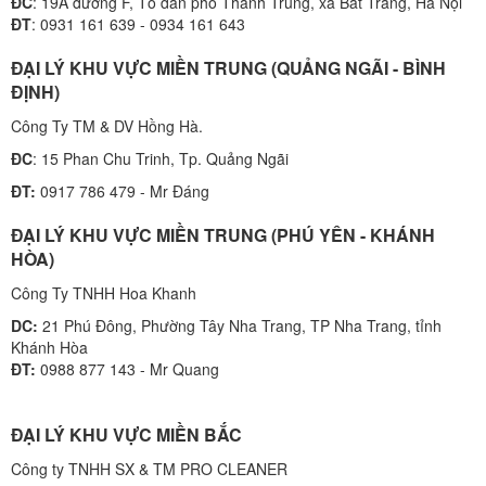
ĐC
: 19A đường F, Tổ dân phố Thành Trung, xã Bát Tràng, Hà Nội
ĐT
: 0931 161 639 - 0934 161 643
ĐẠI LÝ KHU VỰC MIỀN TRUNG (QUẢNG NGÃI - BÌNH
ĐỊNH)
Công Ty TM & DV Hồng Hà.
ĐC
: 15 Phan Chu Trinh, Tp. Quảng Ngãi
ĐT:
0917 786 479 - Mr Đáng
ĐẠI LÝ KHU VỰC MIỀN TRUNG (PHÚ YÊN - KHÁNH
HÒA)
Công Ty TNHH Hoa Khanh
DC:
21 Phú Đông, Phường Tây Nha Trang, TP Nha Trang, tỉnh
Khánh Hòa
ĐT:
0988 877 143 - Mr Quang
ĐẠI LÝ KHU VỰC MIỀN BẮC
Công ty TNHH SX & TM PRO CLEANER