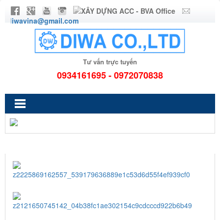
diwavina@gmail.com
Tư vấn trực tuyến
0934161695 - 0972070838
MÁY RỬA KHAY CÔNG NGHIỆP DIWA + MÁY SẤY KHAY
CÔNG NGHIỆP DIWA