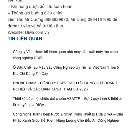
+ Khí nóng được đối lưu tuần hoàn
+ Thông gió buồng điều chỉnh
Liên Hệ: Mr Cường 0988929670, Mr Dũng 0934161695 để
được tư vấn và hổ trợ tận tình.
Website: Diwa.com.vn
TIN LIÊN QUAN
Công ty Vĩnh Hoàn tới tham quan nhà máy sản xuất máy rửa chén
công nghiệp DIWA
Ở Đâu Chế Tạo Máy Sấy Công Nghiệp Uy Tín Tại Việt Nam? Top 5
Địa Chỉ Đáng Tin Cậy
BNI VIỆT NAM – CÔNG TY DIWA GIAO LƯU CÙNG QUÝ DOANH
NGHIỆP VÀ CÁC GIAN HÀNG THAM GIA 2026
Thiết kế bếp một chiều đạt chuẩn VSATTP – Gợi ý quy trình & thiết bị
từ chuyên gia DIWA
Công Nghệ Tuần Hoàn Nước & Nhiệt Trong Thiết Bị Rửa DIWA – Giải
Pháp Xanh Giúp Tiết Kiệm Năng Lượng Cho Bếp Ăn Công Nghiệp