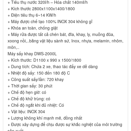
+ Tiêu thụ nước 320l/h – Hóa chất 140mil/h
+ Kích thước 2800x1100x1400/1800
+ Điện tiêu thụ 6~14 KW/h
+ Máy được chế tạo 100% INOX 304 không gỉ
+ Khóa an toàn, chống giật
+ Máy rửa được tất cả chén bát, đĩa, khay, ly, muỗng đũa,
xoong nồi,..bằng vật liệu sành sứ, Inox, nhựa, melamin, nhôm,
môn,..
Máy sấy khay DWS-2000L
+ Kích thước: D1100 x 990 x 1500/1800
+ Dung tích: Chứa 2 xe, thao tác đẩy xe dễ dàng
+ Nhiệt độ sấy: 150 đến 180 độ C
+ Công suất sấy/lần: 720 khay
+ Thời gian sấy: 30 phút
+ Chế độ hẹn giờ: có
+ Chế độ khử trùng: có
+ Chế độ ngắt khi đủ nhiệt: Có
+ Vật liệu: INOX 304
+ Lượng không khí mạnh mẽ, đồng nhất
+ Được xây dựng để chịu được sự khắc nghiệt của môi trường
sản xuất