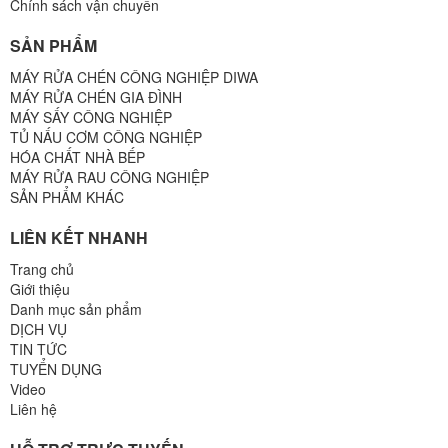
Chính sách vận chuyển
SẢN PHẨM
MÁY RỬA CHÉN CÔNG NGHIỆP DIWA
MÁY RỬA CHÉN GIA ĐÌNH
MÁY SẤY CÔNG NGHIỆP
TỦ NẤU CƠM CÔNG NGHIỆP
HÓA CHẤT NHÀ BẾP
MÁY RỬA RAU CÔNG NGHIỆP
SẢN PHẨM KHÁC
LIÊN KẾT NHANH
Trang chủ
Giới thiệu
Danh mục sản phẩm
DỊCH VỤ
TIN TỨC
TUYỂN DỤNG
Video
Liên hệ