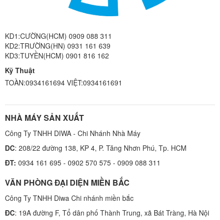
KD1:CƯỜNG(HCM) 0909 088 311
KD2:TRƯỜNG(HN) 0931 161 639
KD3:TUYỀN(HCM) 0901 816 162
Kỹ Thuật
TOÀN:0934161694 VIỆT:0934161691
NHÀ MÁY SẢN XUẤT
Công Ty TNHH DIWA - Chi Nhánh Nhà Máy
DC
: 208/22 đường 138, KP 4, P. Tăng Nhơn Phú, Tp. HCM
ĐT:
0934 161 695 - 0902 570 575 - 0909 088 311
VĂN PHÒNG ĐẠI DIỆN MIỀN BẮC
Công Ty TNHH Diwa Chi nhánh miền bắc
ĐC
: 19A đường F, Tổ dân phố Thành Trung, xã Bát Tràng, Hà Nội