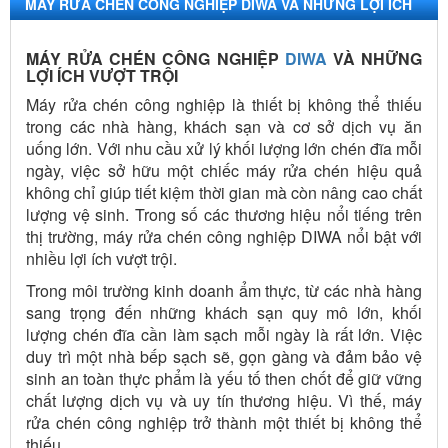
MÁY RỬA CHÉN CÔNG NGHIỆP DIWA VÀ NHƯNG LỢI ÍCH
VƯỢT TRỘI
MÁY RỬA CHÉN CÔNG NGHIỆP
DIWA
VÀ NHỮNG
LỢI ÍCH VƯỢT TRỘI
Máy rửa chén công nghiệp là thiết bị không thể thiếu
trong các nhà hàng, khách sạn và cơ sở dịch vụ ăn
uống lớn. Với nhu cầu xử lý khối lượng lớn chén đĩa mỗi
ngày, việc sở hữu một chiếc máy rửa chén hiệu quả
không chỉ giúp tiết kiệm thời gian mà còn nâng cao chất
lượng vệ sinh. Trong số các thương hiệu nổi tiếng trên
thị trường, máy rửa chén công nghiệp DIWA nổi bật với
nhiều lợi ích vượt trội.
Trong môi trường kinh doanh ẩm thực, từ các nhà hàng
sang trọng đến những khách sạn quy mô lớn, khối
lượng chén đĩa cần làm sạch mỗi ngày là rất lớn. Việc
duy trì một nhà bếp sạch sẽ, gọn gàng và đảm bảo vệ
sinh an toàn thực phẩm là yếu tố then chốt để giữ vững
chất lượng dịch vụ và uy tín thương hiệu. Vì thế, máy
rửa chén công nghiệp trở thành một thiết bị không thể
thiếu.