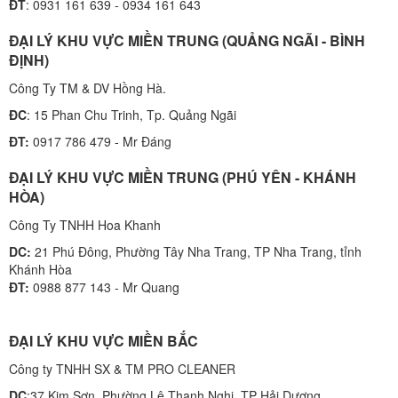
ĐT
: 0931 161 639 - 0934 161 643
ĐẠI LÝ KHU VỰC MIỀN TRUNG (QUẢNG NGÃI - BÌNH
ĐỊNH)
Công Ty TM & DV Hồng Hà.
ĐC
: 15 Phan Chu Trinh, Tp. Quảng Ngãi
ĐT:
0917 786 479 - Mr Đáng
ĐẠI LÝ KHU VỰC MIỀN TRUNG (PHÚ YÊN - KHÁNH
HÒA)
Công Ty TNHH Hoa Khanh
DC:
21 Phú Đông, Phường Tây Nha Trang, TP Nha Trang, tỉnh
Khánh Hòa
ĐT:
0988 877 143 - Mr Quang
ĐẠI LÝ KHU VỰC MIỀN BẮC
Công ty TNHH SX & TM PRO CLEANER
DC
:37 Kim Sơn, Phường Lê Thanh Nghị, TP Hải Dương