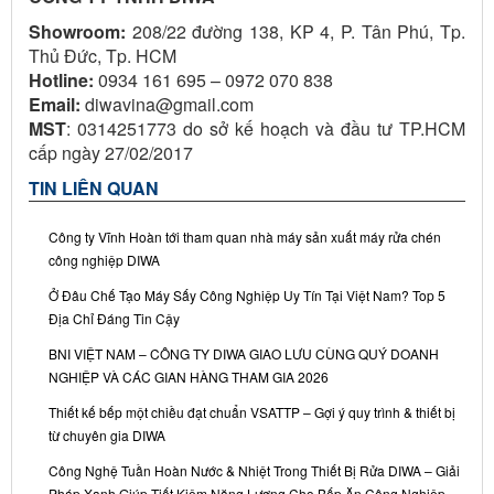
Showroom:
208/22 đường 138, KP 4, P. Tân Phú, Tp.
Thủ Đức, Tp. HCM
Hotline:
0934 161 695 – 0972 070 838
Email:
diwavina@gmail.com
MST
: 0314251773 do sở kế hoạch và đầu tư TP.HCM
cấp ngày 27/02/2017
TIN LIÊN QUAN
Công ty Vĩnh Hoàn tới tham quan nhà máy sản xuất máy rửa chén
công nghiệp DIWA
Ở Đâu Chế Tạo Máy Sấy Công Nghiệp Uy Tín Tại Việt Nam? Top 5
Địa Chỉ Đáng Tin Cậy
BNI VIỆT NAM – CÔNG TY DIWA GIAO LƯU CÙNG QUÝ DOANH
NGHIỆP VÀ CÁC GIAN HÀNG THAM GIA 2026
Thiết kế bếp một chiều đạt chuẩn VSATTP – Gợi ý quy trình & thiết bị
từ chuyên gia DIWA
Công Nghệ Tuần Hoàn Nước & Nhiệt Trong Thiết Bị Rửa DIWA – Giải