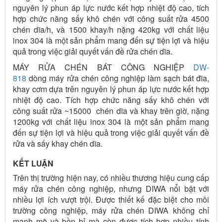
nguyên lý phun áp lực nước kết hợp nhiệt độ cao, tích
hợp chức năng sấy khô chén với công suất rửa 4500
chén dĩa/h, và 1500 khay/h nặng 420kg với chất liệu
inox 304 là một sản phẩm mang đến sự tiện lợi và hiệu
quả trong việc giải quyết vấn đề rửa chén dĩa.
MÁY RỬA CHÉN BÁT CÔNG NGHIỆP
DW-
818
dòng máy rửa chén công nghiệp làm sạch bát đĩa,
khay cơm dựa trên nguyên lý phun áp lực nước kết hợp
nhiệt độ cao. Tích hợp chức năng sấy khô chén với
công suất rửa ~15000 chén dĩa và khay trên giờ, nặng
1200kg với chất liệu inox 304 là một sản phẩm mang
đến sự tiện lợi và hiệu quả trong việc giải quyết vấn đề
rửa và sấy khay chén dĩa.
KẾT LUẬN
Trên thị trường hiện nay, có nhiều thương hiệu cung cấp
máy rửa chén công nghiệp, nhưng DIWA nổi bật với
nhiều lợi ích vượt trội. Được thiết kế đặc biệt cho môi
trường công nghiệp, máy rửa chén DIWA không chỉ
mạnh mẽ và bền bỉ mà còn được tích hợp nhiều tính