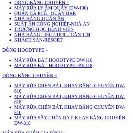
DÒNG BĂNG CHUYỀN
»
MÁY RỬA LY ÂM QUẦY (DW-100)
QUÁN CÀ PHÊ - QUẦY BAR
NHÀ HÀNG-QUÁN ĂN
SUẤT ĂN CÔNG NGHIỆP-NHÀ ĂN
TRƯỜNG HỌC-BỆNH VIỆN
NHÀ HÀNG TIỆC CƯỚI -- CĂN TIN
KHÁCH SẠN-RESORT
DÒNG HOODTYPE »
MÁY RỬA BÁT HOODTYPE DW-116
MÁY RỬA BÁT HOODTYPE DW-118
DÒNG BĂNG CHUYỀN »
MÁY RỬA CHÉN BÁT, KHAY BĂNG CHUYỀN DW-
616
MÁY RỬA CHÉN BÁT, KHAY BĂNG CHUYỀN DW-
618
MÁY RỬA CHÉN BÁT, KHAY BĂNG CHUYỀN DW-
816
MÁY RỬA SẤY CHÉN BÁT, KHAY BĂNG CHUYỀN
DW-818