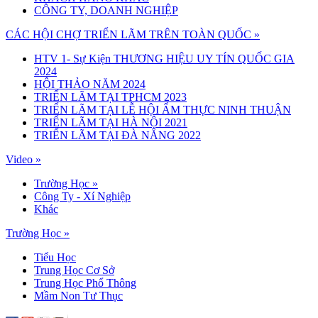
CÔNG TY, DOANH NGHIỆP
CÁC HỘI CHỢ TRIỂN LÃM TRÊN TOÀN QUỐC »
HTV 1- Sự Kiện THƯƠNG HIỆU UY TÍN QUỐC GIA
2024
HỘI THẢO NĂM 2024
TRIỂN LÃM TẠI TPHCM 2023
TRIỂN LÃM TẠI LỄ HỘI ẨM THỰC NINH THUẬN
TRIỂN LÃM TẠI HÀ NỘI 2021
TRIỂN LÃM TẠI ĐÀ NẴNG 2022
Video »
Trường Học
»
Công Ty - Xí Nghiệp
Khác
Trường Học »
Tiểu Học
Trung Học Cơ Sở
Trung Học Phổ Thông
Mầm Non Tư Thục