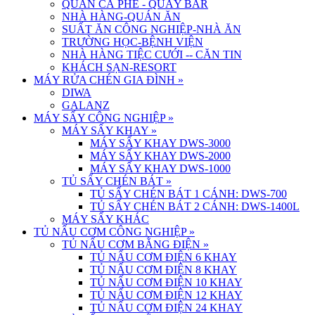
QUÁN CÀ PHÊ - QUẦY BAR
NHÀ HÀNG-QUÁN ĂN
SUẤT ĂN CÔNG NGHIỆP-NHÀ ĂN
TRƯỜNG HỌC-BỆNH VIỆN
NHÀ HÀNG TIỆC CƯỚI -- CĂN TIN
KHÁCH SẠN-RESORT
MÁY RỬA CHÉN GIA ĐÌNH
»
DIWA
GALANZ
MÁY SẤY CÔNG NGHIỆP
»
MÁY SẤY KHAY
»
MÁY SẤY KHAY DWS-3000
MÁY SẤY KHAY DWS-2000
MÁY SẤY KHAY DWS-1000
TỦ SẤY CHÉN BÁT
»
TỦ SẤY CHÉN BÁT 1 CÁNH: DWS-700
TỦ SẤY CHÉN BÁT 2 CÁNH: DWS-1400L
MÁY SẤY KHÁC
TỦ NẤU CƠM CÔNG NGHIỆP
»
TỦ NẤU CƠM BẰNG ĐIỆN
»
TỦ NẤU CƠM ĐIỆN 6 KHAY
TỦ NẤU CƠM ĐIỆN 8 KHAY
TỦ NẤU CƠM ĐIỆN 10 KHAY
TỦ NẤU CƠM ĐIỆN 12 KHAY
TỦ NẤU CƠM ĐIỆN 24 KHAY