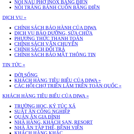
NỒI NẤU PHỞ INOX BẰNG ĐIỆN
NỒI TRÁNG BÁNH CUỐN BẰNG ĐIỆN
DỊCH VỤ »
CHÍNH SÁCH BẢO HÀNH CỦA DIWA
DỊCH VỤ BẢO DƯỠNG, SỬA CHỮA
PHƯƠNG THỨC THANH TOÁN
CHÍNH SÁCH VẬN CHUYỂN
CHÍNH SÁCH ĐỔI TRẢ
CHÍNH SÁCH BẢO MẬT THÔNG TIN
TIN TỨC »
ĐỜI SỐNG
KHÁCH HÀNG TIÊU BIỂU CỦA DIWA
»
CÁC HỘI CHỢ TRIỂN LÃM TRÊN TOÀN QUỐC
»
KHÁCH HÀNG TIÊU BIỂU CỦA DIWA »
TRƯỜNG HỌC, KÝ TÚC XÁ
SUẤT ĂN CÔNG NGHIỆP
QUÁN ĂN GIA ĐÌNH
NHÀ HÀNG, KHÁCH SẠN, RESORT
NHÀ ĂN TẬP THỂ, BỆNH VIỆN
KHÁCH HÀNG KHÁC