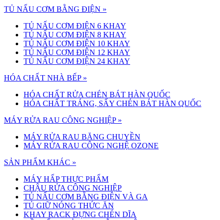
TỦ NẤU CƠM BẰNG ĐIỆN »
TỦ NẤU CƠM ĐIỆN 6 KHAY
TỦ NẤU CƠM ĐIỆN 8 KHAY
TỦ NẤU CƠM ĐIỆN 10 KHAY
TỦ NẤU CƠM ĐIỆN 12 KHAY
TỦ NẤU CƠM ĐIỆN 24 KHAY
HÓA CHẤT NHÀ BẾP »
HÓA CHẤT RỬA CHÉN BÁT HÀN QUỐC
HÓA CHẤT TRÁNG, SẤY CHÉN BÁT HÀN QUỐC
MÁY RỬA RAU CÔNG NGHIỆP »
MÁY RỬA RAU BĂNG CHUYỀN
MÁY RỬA RAU CÔNG NGHỆ OZONE
SẢN PHẨM KHÁC »
MÁY HẤP THỰC PHẨM
CHẬU RỬA CÔNG NGHIỆP
TỦ NẤU CƠM BẰNG ĐIỆN VÀ GA
TỦ GIỮ NÓNG THỨC ĂN
KHAY RACK ĐỰNG CHÉN DĨA