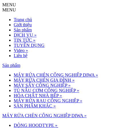
MENU
MENU
Trang chủ
Giới thiệu
Sản phẩm
DỊCH VỤ
»
TIN TỨC
»
TUYỂN DỤNG
Video
»
Liên hệ
Sản phẩm
MÁY RỬA CHÉN CÔNG NGHIỆP DIWA
»
MÁY RỬA CHÉN GIA ĐÌNH
»
MÁY SẤY CÔNG NGHIỆP
»
TỦ NẤU CƠM CÔNG NGHIỆP
»
HÓA CHẤT NHÀ BẾP
»
MÁY RỬA RAU CÔNG NGHIỆP
»
SẢN PHẨM KHÁC
»
MÁY RỬA CHÉN CÔNG NGHIỆP DIWA »
DÒNG HOODTYPE
»