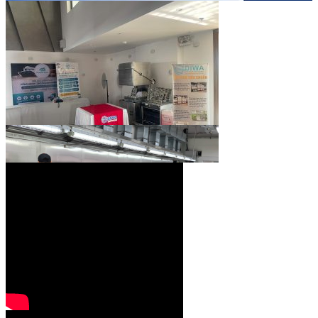
BNI VIỆT NAM –
CÔNG TY DIWA GIAO LƯU CÙNG QUÝ DOANH NGHIỆP
VÀ CÁC GIAN HÀNG THAM GIA 2026
Thiết kế bếp một
chiều đạt chuẩn VSATTP – Gợi ý quy trình & thiết bị từ chuyên gia
DIWA
Công ty Vĩnh Hoàn tới tham quan nhà máy sản xuất máy rửa chén
công nghiệp DIWA