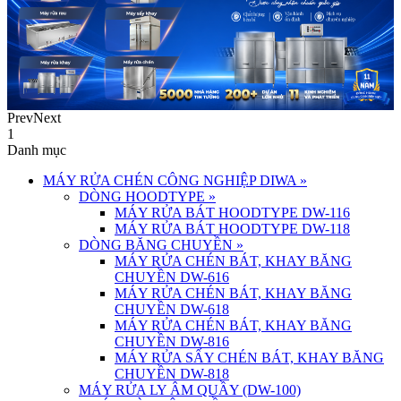
Prev
Next
1
Danh mục
MÁY RỬA CHÉN CÔNG NGHIỆP DIWA
»
DÒNG HOODTYPE
»
MÁY RỬA BÁT HOODTYPE DW-116
MÁY RỬA BÁT HOODTYPE DW-118
DÒNG BĂNG CHUYỀN
»
MÁY RỬA CHÉN BÁT, KHAY BĂNG
CHUYỀN DW-616
MÁY RỬA CHÉN BÁT, KHAY BĂNG
CHUYỀN DW-618
MÁY RỬA CHÉN BÁT, KHAY BĂNG
CHUYỀN DW-816
MÁY RỬA SẤY CHÉN BÁT, KHAY BĂNG
CHUYỀN DW-818
MÁY RỬA LY ÂM QUẦY (DW-100)