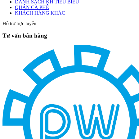
DANH SÁCH KH TIÊU BIỂU
QUÁN CÀ PHÊ
KHÁCH HÀNG KHÁC
Hỗ trợ trực tuyến
Tư vấn bán hàng
Thiết kế bếp một
chiều đạt chuẩn VSATTP – Gợi ý quy trình & thiết bị từ chuyên gia
DIWA
Công ty Vĩnh Hoàn tới tham quan nhà máy sản xuất máy rửa chén