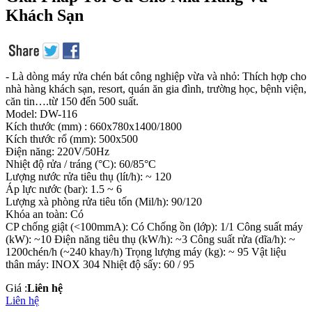
Khách Sạn
- Là dòng máy rửa chén bát công nghiệp vừa và nhỏ: Thích hợp cho
nhà hàng khách sạn, resort, quán ăn gia đình, trường học, bệnh viện,
căn tin….từ 150 đến 500 suất.
Model: DW-116
Kích thước (mm) : 660x780x1400/1800
Kích thước rổ (mm): 500x500
Điện năng: 220V/50Hz
Nhiệt độ rửa / tráng (°C): 60/85°C
Lượng nước rửa tiêu thụ (lít/h): ~ 120
Áp lực nước (bar): 1.5 ~ 6
Lượng xà phòng rửa tiêu tốn (Mil/h): 90/120
Khóa an toàn: Có
CP chống giật (<100mmA): Có Chống ồn (lớp): 1/1 Công suất máy
(kW): ~10 Điện năng tiêu thụ (kW/h): ~3 Công suất rửa (dĩa/h): ~
1200chén/h (~240 khay/h) Trọng lượng máy (kg): ~ 95 Vật liệu
thân máy: INOX 304 Nhiệt độ sấy: 60 / 95
Giá :
Liên hệ
Liên hệ