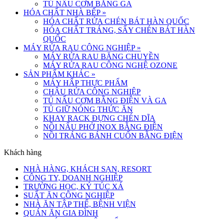
TỦ NẤU CƠM BẰNG GA
HÓA CHẤT NHÀ BẾP
»
HÓA CHẤT RỬA CHÉN BÁT HÀN QUỐC
HÓA CHẤT TRÁNG, SẤY CHÉN BÁT HÀN
QUỐC
MÁY RỬA RAU CÔNG NGHIỆP
»
MÁY RỬA RAU BĂNG CHUYỀN
MÁY RỬA RAU CÔNG NGHỆ OZONE
SẢN PHẨM KHÁC
»
MÁY HẤP THỰC PHẨM
CHẬU RỬA CÔNG NGHIỆP
TỦ NẤU CƠM BẰNG ĐIỆN VÀ GA
TỦ GIỮ NÓNG THỨC ĂN
KHAY RACK ĐỰNG CHÉN DĨA
NỒI NẤU PHỞ INOX BẰNG ĐIỆN
NỒI TRÁNG BÁNH CUỐN BẰNG ĐIỆN
Khách hàng
NHÀ HÀNG, KHÁCH SẠN, RESORT
CÔNG TY, DOANH NGHIỆP
TRƯỜNG HỌC, KÝ TÚC XÁ
SUẤT ĂN CÔNG NGHIỆP
NHÀ ĂN TẬP THỂ, BỆNH VIỆN
QUÁN ĂN GIA ĐÌNH