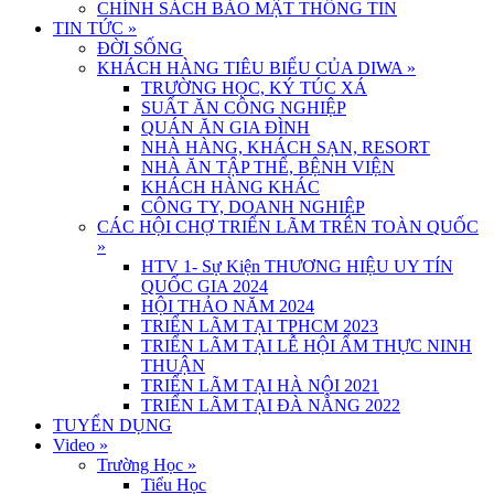
CHÍNH SÁCH BẢO MẬT THÔNG TIN
TIN TỨC
»
ĐỜI SỐNG
KHÁCH HÀNG TIÊU BIỂU CỦA DIWA
»
TRƯỜNG HỌC, KÝ TÚC XÁ
SUẤT ĂN CÔNG NGHIỆP
QUÁN ĂN GIA ĐÌNH
NHÀ HÀNG, KHÁCH SẠN, RESORT
NHÀ ĂN TẬP THỂ, BỆNH VIỆN
KHÁCH HÀNG KHÁC
CÔNG TY, DOANH NGHIỆP
CÁC HỘI CHỢ TRIỂN LÃM TRÊN TOÀN QUỐC
»
HTV 1- Sự Kiện THƯƠNG HIỆU UY TÍN
QUỐC GIA 2024
HỘI THẢO NĂM 2024
TRIỂN LÃM TẠI TPHCM 2023
TRIỂN LÃM TẠI LỄ HỘI ẨM THỰC NINH
THUẬN
TRIỂN LÃM TẠI HÀ NỘI 2021
TRIỂN LÃM TẠI ĐÀ NẴNG 2022
TUYỂN DỤNG
Video
»
Trường Học
»
Tiểu Học