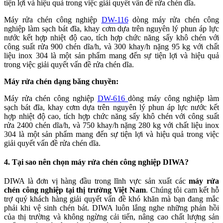
tiện lợi và hiệu quả trong việc giải quyết vấn đề rửa chén dĩa.
Máy rửa chén công nghiệp
DW-116
dòng máy rửa chén công
nghiệp làm sạch bát đĩa, khay cơm dựa trên nguyên lý phun áp lực
nước kết hợp nhiệt độ cao, tích hợp chức năng sấy khô chén với
công suất rửa 900 chén dĩa/h, và 300 khay/h nặng 95 kg với chất
liệu inox 304 là một sản phẩm mang đến sự tiện lợi và hiệu quả
trong việc giải quyết vấn đề rửa chén dĩa.
Máy rửa chén dạng băng chuyền:
Máy rửa chén công nghiệp
DW-616
dòng máy công nghiệp làm
sạch bát đĩa, khay cơm dựa trên nguyên lý phun áp lực nước kết
hợp nhiệt độ cao, tích hợp chức năng sấy khô chén với công suất
rửa 2400 chén dĩa/h, và 750 khay/h nặng 280 kg với chất liệu inox
304 là một sản phẩm mang đến sự tiện lợi và hiệu quả trong việc
giải quyết vấn đề rửa chén dĩa.
4. Tại sao nên chọn máy rửa chén công nghiệp DIWA?
DIWA là đơn vị hàng đầu trong lĩnh vực sản xuất các
máy rửa
chén công nghiệp tại thị trường Việt Nam
. Chúng tôi cam kết hỗ
trợ quý khách hàng giải quyết vấn đề khó khăn mà bạn đang mắc
phải khi vệ sinh chén bát. DIWA luôn lắng nghe những phản hồi
của thị trường và không ngừng cải tiến, nâng cao chất lượng sản