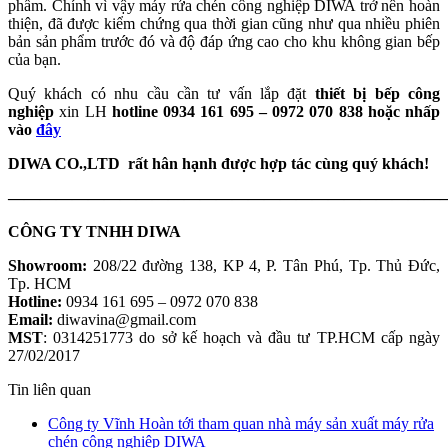
phẩm. Chính vì vậy máy rửa chén công nghiệp DIWA trở nên hoàn
thiện, đã được kiểm chứng qua thời gian cũng như qua nhiều phiên
bản sản phẩm trước đó và độ đáp ứng cao cho khu không gian bếp
của bạn.
Quý khách có nhu cầu cần tư vấn lắp đặt
thiết bị bếp công
nghiệp
xin LH
hotline 0934 161 695 – 0972 070 838 hoặc nhấp
vào
đây
DIWA CO.,LTD rất hân hạnh được hợp tác cùng quý khách!
———————————————————————————
CÔNG TY TNHH DIWA
Showroom:
208/22 đường 138, KP 4, P. Tân Phú, Tp. Thủ Đức,
Tp. HCM
Hotline:
0934 161 695 – 0972 070 838
Email:
diwavina@gmail.com
MST
: 0314251773 do sở kế hoạch và đầu tư TP.HCM cấp ngày
27/02/2017
Tin liên quan
Công ty Vĩnh Hoàn tới tham quan nhà máy sản xuất máy rửa
chén công nghiệp DIWA