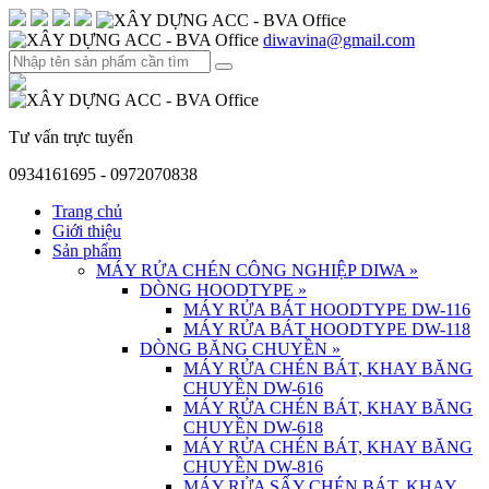
diwavina@gmail.com
Tư vấn trực tuyến
0934161695 - 0972070838
Trang chủ
Giới thiệu
Sản phẩm
MÁY RỬA CHÉN CÔNG NGHIỆP DIWA
»
DÒNG HOODTYPE
»
MÁY RỬA BÁT HOODTYPE DW-116
MÁY RỬA BÁT HOODTYPE DW-118
DÒNG BĂNG CHUYỀN
»
MÁY RỬA CHÉN BÁT, KHAY BĂNG
CHUYỀN DW-616
MÁY RỬA CHÉN BÁT, KHAY BĂNG
CHUYỀN DW-618
MÁY RỬA CHÉN BÁT, KHAY BĂNG
CHUYỀN DW-816
MÁY RỬA SẤY CHÉN BÁT, KHAY