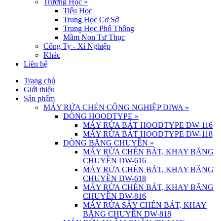
Trường Học
»
Tiểu Học
Trung Học Cơ Sở
Trung Học Phổ Thông
Mầm Non Tư Thục
Công Ty - Xí Nghiệp
Khác
Liên hệ
Trang chủ
Giới thiệu
Sản phẩm
MÁY RỬA CHÉN CÔNG NGHIỆP DIWA
»
DÒNG HOODTYPE
»
MÁY RỬA BÁT HOODTYPE DW-116
MÁY RỬA BÁT HOODTYPE DW-118
DÒNG BĂNG CHUYỀN
»
MÁY RỬA CHÉN BÁT, KHAY BĂNG
CHUYỀN DW-616
MÁY RỬA CHÉN BÁT, KHAY BĂNG
CHUYỀN DW-618
MÁY RỬA CHÉN BÁT, KHAY BĂNG
CHUYỀN DW-816
MÁY RỬA SẤY CHÉN BÁT, KHAY
BĂNG CHUYỀN DW-818