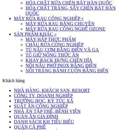
HÓA CHẤT RỬA CHÉN BÁT HÀN QUỐC
HÓA CHẤT TRÁNG, SẤY CHÉN BÁT HÀN
QUỐC
MÁY RỬA RAU CÔNG NGHIỆP
»
MÁY RỬA RAU BĂNG CHUYỀN
MÁY RỬA RAU CÔNG NGHỆ OZONE
SẢN PHẨM KHÁC
»
MÁY HẤP THỰC PHẨM
CHẬU RỬA CÔNG NGHIỆP
TỦ NẤU CƠM BẰNG ĐIỆN VÀ GA
TỦ GIỮ NÓNG THỨC ĂN
KHAY RACK ĐỰNG CHÉN DĨA
NỒI NẤU PHỞ INOX BẰNG ĐIỆN
NỒI TRÁNG BÁNH CUỐN BẰNG ĐIỆN
Khách hàng
NHÀ HÀNG, KHÁCH SẠN, RESORT
CÔNG TY, DOANH NGHIỆP
TRƯỜNG HỌC, KÝ TÚC XÁ
SUẤT ĂN CÔNG NGHIỆP
NHÀ ĂN TẬP THỂ, BỆNH VIỆN
QUÁN ĂN GIA ĐÌNH
DANH SÁCH KH TIÊU BIỂU
QUÁN CÀ PHÊ