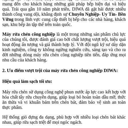
mang đến cho khách hàng những giải pháp bếp hiện đại và hiệu
quả. Trải qua gần 10 năm phát triển, DIWA đã gặt hái được nhiều
thành công vang dội, khẳng định sự
Chuyên Nghiệp- Uy Tín- Bền
Vững
trong lĩnh vực cung cấp thiết bị bếp cho các nhà hàng, khách
sạn, khu bếp ăn tập thể trên toàn quốc.
Máy rửa chén công nghiệp
là một trong những sản phẩm chủ lực
của chúng tôi, được đánh giá cao bởi chất lượng vượt trội, hiệu quả
hoạt động ấn tượng và giá thành hợp lý. Với đội ngũ kỹ sư dày dặn
kinh nghiệm, công ty không ngừng nghiên cứu, sáng tạo và cho ra
đời những dòng máy rửa chén công nghiệp tiên tiến, đáp ứng mọi
nhu cầu của khách hàng.
2. Ưu điểm vượt trội của máy rửa chén công nghiệp DIWA:
Hiệu quả làm sạch tối ưu:
Máy rửa chén sử dụng công nghệ phun nước áp lực cao kết hợp với
hóa chất tẩy rửa chuyên dụng, giúp loại bỏ hoàn toàn dầu mỡ, thức
ăn thừa và vi khuẩn bám trên chén bát, đảm bảo vệ sinh an toàn
thực phẩm.
Hệ thống giỏ đựng đa dạng, phù hợp với nhiều loại chén bát khác
nhau, giúp rửa sạch triệt để mọi ngóc ngách.