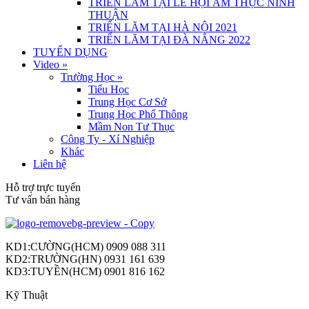
TRIỂN LÃM TẠI LỄ HỘI ẨM THỰC NINH
THUẬN
TRIỂN LÃM TẠI HÀ NỘI 2021
TRIỂN LÃM TẠI ĐÀ NẴNG 2022
TUYỂN DỤNG
Video
»
Trường Học
»
Tiểu Học
Trung Học Cơ Sở
Trung Học Phổ Thông
Mầm Non Tư Thục
Công Ty - Xí Nghiệp
Khác
Liên hệ
Hỗ trợ trực tuyến
Tư vấn bán hàng
KD1:CƯỜNG(HCM) 0909 088 311
KD2:TRƯỜNG(HN) 0931 161 639
KD3:TUYỀN(HCM) 0901 816 162
Kỹ Thuật