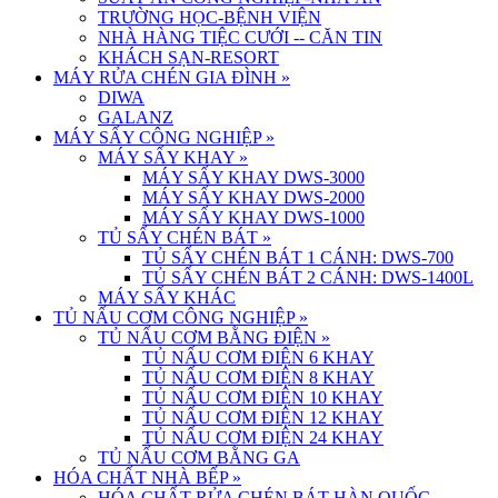
TRƯỜNG HỌC-BỆNH VIỆN
NHÀ HÀNG TIỆC CƯỚI -- CĂN TIN
KHÁCH SẠN-RESORT
MÁY RỬA CHÉN GIA ĐÌNH
»
DIWA
GALANZ
MÁY SẤY CÔNG NGHIỆP
»
MÁY SẤY KHAY
»
MÁY SẤY KHAY DWS-3000
MÁY SẤY KHAY DWS-2000
MÁY SẤY KHAY DWS-1000
TỦ SẤY CHÉN BÁT
»
TỦ SẤY CHÉN BÁT 1 CÁNH: DWS-700
TỦ SẤY CHÉN BÁT 2 CÁNH: DWS-1400L
MÁY SẤY KHÁC
TỦ NẤU CƠM CÔNG NGHIỆP
»
TỦ NẤU CƠM BẰNG ĐIỆN
»
TỦ NẤU CƠM ĐIỆN 6 KHAY
TỦ NẤU CƠM ĐIỆN 8 KHAY
TỦ NẤU CƠM ĐIỆN 10 KHAY
TỦ NẤU CƠM ĐIỆN 12 KHAY
TỦ NẤU CƠM ĐIỆN 24 KHAY
TỦ NẤU CƠM BẰNG GA
HÓA CHẤT NHÀ BẾP
»
HÓA CHẤT RỬA CHÉN BÁT HÀN QUỐC