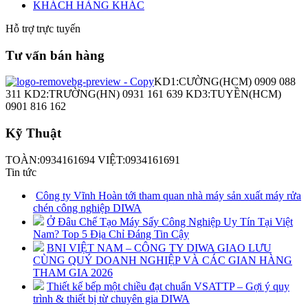
KHÁCH HÀNG KHÁC
Hỗ trợ trực tuyến
Tư vấn bán hàng
KD1:CƯỜNG(HCM) 0909 088
311 KD2:TRƯỜNG(HN) 0931 161 639 KD3:TUYỀN(HCM)
0901 816 162
Kỹ Thuật
TOÀN:0934161694 VIỆT:0934161691
Tin tức
Công ty Vĩnh Hoàn tới tham quan nhà máy sản xuất máy rửa
chén công nghiệp DIWA
Ở Đâu Chế Tạo Máy Sấy Công Nghiệp Uy Tín Tại Việt
Nam? Top 5 Địa Chỉ Đáng Tin Cậy
BNI VIỆT NAM – CÔNG TY DIWA GIAO LƯU
CÙNG QUÝ DOANH NGHIỆP VÀ CÁC GIAN HÀNG
THAM GIA 2026
Thiết kế bếp một chiều đạt chuẩn VSATTP – Gợi ý quy
trình & thiết bị từ chuyên gia DIWA