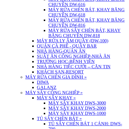
CHUYỀN DW-616
MÁY RỬA CHÉN BÁT, KHAY BĂNG
CHUYỀN DW-618
MÁY RỬA CHÉN BÁT, KHAY BĂNG
CHUYỀN DW-816
MÁY RỬA SẤY CHÉN BÁT, KHAY
BĂNG CHUYỀN DW-818
MÁY RỬA LY ÂM QUẦY (DW-100)
QUÁN CÀ PHÊ - QUẦY BAR
NHÀ HÀNG-QUÁN ĂN
SUẤT ĂN CÔNG NGHIỆP-NHÀ ĂN
TRƯỜNG HỌC-BỆNH VIỆN
NHÀ HÀNG TIỆC CƯỚI -- CĂN TIN
KHÁCH SẠN-RESORT
MÁY RỬA CHÉN GIA ĐÌNH
»
DIWA
GALANZ
MÁY SẤY CÔNG NGHIỆP
»
MÁY SẤY KHAY
»
MÁY SẤY KHAY DWS-3000
MÁY SẤY KHAY DWS-2000
MÁY SẤY KHAY DWS-1000
TỦ SẤY CHÉN BÁT
»
TỦ SẤY CHÉN BÁT 1 CÁNH: DWS-
700