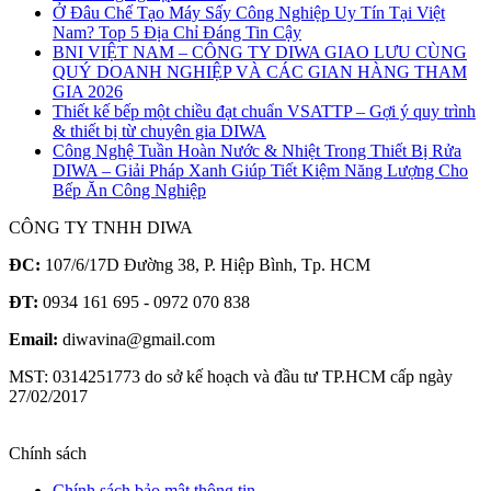
Ở Đâu Chế Tạo Máy Sấy Công Nghiệp Uy Tín Tại Việt
Nam? Top 5 Địa Chỉ Đáng Tin Cậy
BNI VIỆT NAM – CÔNG TY DIWA GIAO LƯU CÙNG
QUÝ DOANH NGHIỆP VÀ CÁC GIAN HÀNG THAM
GIA 2026
Thiết kế bếp một chiều đạt chuẩn VSATTP – Gợi ý quy trình
& thiết bị từ chuyên gia DIWA
Công Nghệ Tuần Hoàn Nước & Nhiệt Trong Thiết Bị Rửa
DIWA – Giải Pháp Xanh Giúp Tiết Kiệm Năng Lượng Cho
Bếp Ăn Công Nghiệp
CÔNG TY TNHH DIWA
ĐC:
107/6/17D Đường 38, P. Hiệp Bình, Tp. HCM
ĐT:
0934 161 695 - 0972 070 838
Email:
diwavina@gmail.com
MST: 0314251773 do sở kế hoạch và đầu tư TP.HCM cấp ngày
27/02/2017
Chính sách
Chính sách bảo mật thông tin