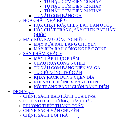
TỦ NẤU CƠM ĐIỆN 10 KHAY
TỦ NẤU CƠM ĐIỆN 12 KHAY
TỦ NẤU CƠM ĐIỆN 24 KHAY
TỦ NẤU CƠM BẰNG GA
HÓA CHẤT NHÀ BẾP
»
HÓA CHẤT RỬA CHÉN BÁT HÀN QUỐC
HÓA CHẤT TRÁNG, SẤY CHÉN BÁT HÀN
QUỐC
MÁY RỬA RAU CÔNG NGHIỆP
»
MÁY RỬA RAU BĂNG CHUYỀN
MÁY RỬA RAU CÔNG NGHỆ OZONE
SẢN PHẨM KHÁC
»
MÁY HẤP THỰC PHẨM
CHẬU RỬA CÔNG NGHIỆP
TỦ NẤU CƠM BẰNG ĐIỆN VÀ GA
TỦ GIỮ NÓNG THỨC ĂN
KHAY RACK ĐỰNG CHÉN DĨA
NỒI NẤU PHỞ INOX BẰNG ĐIỆN
NỒI TRÁNG BÁNH CUỐN BẰNG ĐIỆN
DỊCH VỤ
»
CHÍNH SÁCH BẢO HÀNH CỦA DIWA
DỊCH VỤ BẢO DƯỠNG, SỬA CHỮA
PHƯƠNG THỨC THANH TOÁN
CHÍNH SÁCH VẬN CHUYỂN
CHÍNH SÁCH ĐỔI TRẢ