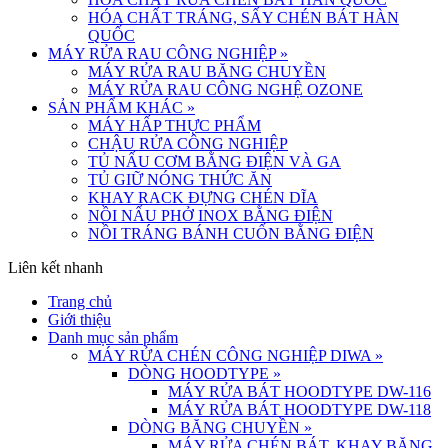
HÓA CHẤT TRÁNG, SẤY CHÉN BÁT HÀN
QUỐC
MÁY RỬA RAU CÔNG NGHIỆP
»
MÁY RỬA RAU BĂNG CHUYỀN
MÁY RỬA RAU CÔNG NGHỆ OZONE
SẢN PHẨM KHÁC
»
MÁY HẤP THỰC PHẨM
CHẬU RỬA CÔNG NGHIỆP
TỦ NẤU CƠM BẰNG ĐIỆN VÀ GA
TỦ GIỮ NÓNG THỨC ĂN
KHAY RACK ĐỰNG CHÉN DĨA
NỒI NẤU PHỞ INOX BẰNG ĐIỆN
NỒI TRÁNG BÁNH CUỐN BẰNG ĐIỆN
Liên kết nhanh
Trang chủ
Giới thiệu
Danh mục sản phẩm
MÁY RỬA CHÉN CÔNG NGHIỆP DIWA
»
DÒNG HOODTYPE
»
MÁY RỬA BÁT HOODTYPE DW-116
MÁY RỬA BÁT HOODTYPE DW-118
DÒNG BĂNG CHUYỀN
»
MÁY RỬA CHÉN BÁT, KHAY BĂNG