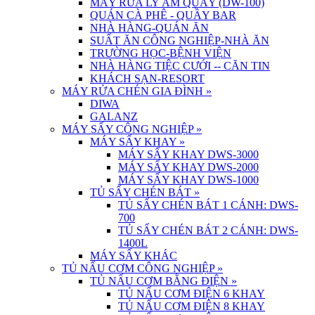
MÁY RỬA LY ÂM QUẦY (DW-100)
QUÁN CÀ PHÊ - QUẦY BAR
NHÀ HÀNG-QUÁN ĂN
SUẤT ĂN CÔNG NGHIỆP-NHÀ ĂN
TRƯỜNG HỌC-BỆNH VIỆN
NHÀ HÀNG TIỆC CƯỚI -- CĂN TIN
KHÁCH SẠN-RESORT
MÁY RỬA CHÉN GIA ĐÌNH
»
DIWA
GALANZ
MÁY SẤY CÔNG NGHIỆP
»
MÁY SẤY KHAY
»
MÁY SẤY KHAY DWS-3000
MÁY SẤY KHAY DWS-2000
MÁY SẤY KHAY DWS-1000
TỦ SẤY CHÉN BÁT
»
TỦ SẤY CHÉN BÁT 1 CÁNH: DWS-
700
TỦ SẤY CHÉN BÁT 2 CÁNH: DWS-
1400L
MÁY SẤY KHÁC
TỦ NẤU CƠM CÔNG NGHIỆP
»
TỦ NẤU CƠM BẰNG ĐIỆN
»
TỦ NẤU CƠM ĐIỆN 6 KHAY
TỦ NẤU CƠM ĐIỆN 8 KHAY