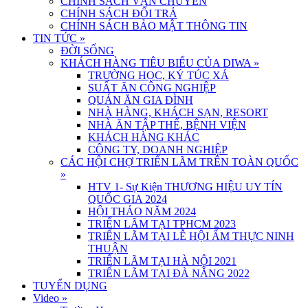
CHÍNH SÁCH VẬN CHUYỂN
CHÍNH SÁCH ĐỔI TRẢ
CHÍNH SÁCH BẢO MẬT THÔNG TIN
TIN TỨC
»
ĐỜI SỐNG
KHÁCH HÀNG TIÊU BIỂU CỦA DIWA
»
TRƯỜNG HỌC, KÝ TÚC XÁ
SUẤT ĂN CÔNG NGHIỆP
QUÁN ĂN GIA ĐÌNH
NHÀ HÀNG, KHÁCH SẠN, RESORT
NHÀ ĂN TẬP THỂ, BỆNH VIỆN
KHÁCH HÀNG KHÁC
CÔNG TY, DOANH NGHIỆP
CÁC HỘI CHỢ TRIỂN LÃM TRÊN TOÀN QUỐC
»
HTV 1- Sự Kiện THƯƠNG HIỆU UY TÍN
QUỐC GIA 2024
HỘI THẢO NĂM 2024
TRIỂN LÃM TẠI TPHCM 2023
TRIỂN LÃM TẠI LỄ HỘI ẨM THỰC NINH
THUẬN
TRIỂN LÃM TẠI HÀ NỘI 2021
TRIỂN LÃM TẠI ĐÀ NẴNG 2022
TUYỂN DỤNG
Video
»