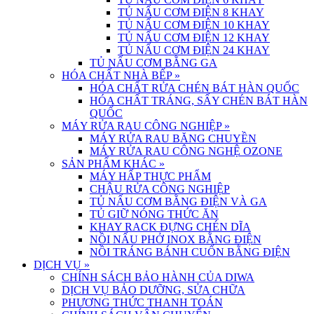
TỦ NẤU CƠM ĐIỆN 8 KHAY
TỦ NẤU CƠM ĐIỆN 10 KHAY
TỦ NẤU CƠM ĐIỆN 12 KHAY
TỦ NẤU CƠM ĐIỆN 24 KHAY
TỦ NẤU CƠM BẰNG GA
HÓA CHẤT NHÀ BẾP
»
HÓA CHẤT RỬA CHÉN BÁT HÀN QUỐC
HÓA CHẤT TRÁNG, SẤY CHÉN BÁT HÀN
QUỐC
MÁY RỬA RAU CÔNG NGHIỆP
»
MÁY RỬA RAU BĂNG CHUYỀN
MÁY RỬA RAU CÔNG NGHỆ OZONE
SẢN PHẨM KHÁC
»
MÁY HẤP THỰC PHẨM
CHẬU RỬA CÔNG NGHIỆP
TỦ NẤU CƠM BẰNG ĐIỆN VÀ GA
TỦ GIỮ NÓNG THỨC ĂN
KHAY RACK ĐỰNG CHÉN DĨA
NỒI NẤU PHỞ INOX BẰNG ĐIỆN
NỒI TRÁNG BÁNH CUỐN BẰNG ĐIỆN
DỊCH VỤ
»
CHÍNH SÁCH BẢO HÀNH CỦA DIWA
DỊCH VỤ BẢO DƯỠNG, SỬA CHỮA
PHƯƠNG THỨC THANH TOÁN