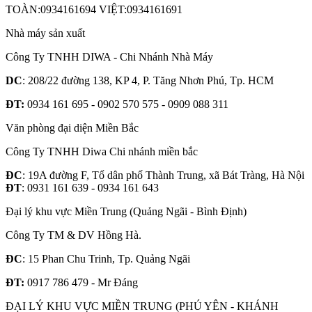
TOÀN:0934161694 VIỆT:0934161691
Nhà máy sản xuất
Công Ty TNHH DIWA - Chi Nhánh Nhà Máy
DC
: 208/22 đường 138, KP 4, P. Tăng Nhơn Phú, Tp. HCM
ĐT:
0934 161 695 - 0902 570 575 - 0909 088 311
Văn phòng đại diện Miền Bắc
Công Ty TNHH Diwa Chi nhánh miền bắc
ĐC
: 19A đường F, Tổ dân phố Thành Trung, xã Bát Tràng, Hà Nội
ĐT
: 0931 161 639 - 0934 161 643
Đại lý khu vực Miền Trung (Quảng Ngãi - Bình Định)
Công Ty TM & DV Hồng Hà.
ĐC
: 15 Phan Chu Trinh, Tp. Quảng Ngãi
ĐT:
0917 786 479 - Mr Đáng
ĐẠI LÝ KHU VỰC MIỀN TRUNG (PHÚ YÊN - KHÁNH