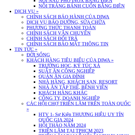
NỒI NẤU PHỞ INOX BẰNG ĐIỆN
NỒI TRÁNG BÁNH CUỐN BẰNG ĐIỆN
DỊCH VỤ
»
CHÍNH SÁCH BẢO HÀNH CỦA DIWA
DỊCH VỤ BẢO DƯỠNG, SỬA CHỮA
PHƯƠNG THỨC THANH TOÁN
CHÍNH SÁCH VẬN CHUYỂN
CHÍNH SÁCH ĐỔI TRẢ
CHÍNH SÁCH BẢO MẬT THÔNG TIN
TIN TỨC
»
ĐỜI SỐNG
KHÁCH HÀNG TIÊU BIỂU CỦA DIWA
»
TRƯỜNG HỌC, KÝ TÚC XÁ
SUẤT ĂN CÔNG NGHIỆP
QUÁN ĂN GIA ĐÌNH
NHÀ HÀNG, KHÁCH SẠN, RESORT
NHÀ ĂN TẬP THỂ, BỆNH VIỆN
KHÁCH HÀNG KHÁC
CÔNG TY, DOANH NGHIỆP
CÁC HỘI CHỢ TRIỂN LÃM TRÊN TOÀN QUỐC
»
HTV 1- Sự Kiện THƯƠNG HIỆU UY TÍN
QUỐC GIA 2024
HỘI THẢO NĂM 2024
TRIỂN LÃM TẠI TPHCM 2023