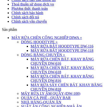
Thoả thuận sử dụng dịch vụ
Phương thức thanh toán
Chính sách bảo hành
Chính sách đổi trả
Chính sách vận chuyển
Sản phẩm
MÁY RỬA CHÉN CÔNG NGHIỆP DIWA
»
DÒNG HOODTYPE
»
MÁY RỬA BÁT HOODTYPE DW-116
MÁY RỬA BÁT HOODTYPE DW-118
DÒNG BĂNG CHUYỀN
»
MÁY RỬA CHÉN BÁT, KHAY BĂNG
CHUYỀN DW-616
MÁY RỬA CHÉN BÁT, KHAY BĂNG
CHUYỀN DW-618
MÁY RỬA CHÉN BÁT, KHAY BĂNG
CHUYỀN DW-816
MÁY RỬA SẤY CHÉN BÁT, KHAY BĂNG
CHUYỀN DW-818
MÁY RỬA LY ÂM QUẦY (DW-100)
QUÁN CÀ PHÊ - QUẦY BAR
NHÀ HÀNG-QUÁN ĂN
SUẤT ĂN CÔNG NGHIỆP-NHÀ ĂN