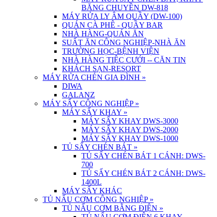
BĂNG CHUYỀN DW-818
MÁY RỬA LY ÂM QUẦY (DW-100)
QUÁN CÀ PHÊ - QUẦY BAR
NHÀ HÀNG-QUÁN ĂN
SUẤT ĂN CÔNG NGHIỆP-NHÀ ĂN
TRƯỜNG HỌC-BỆNH VIỆN
NHÀ HÀNG TIỆC CƯỚI -- CĂN TIN
KHÁCH SẠN-RESORT
MÁY RỬA CHÉN GIA ĐÌNH
»
DIWA
GALANZ
MÁY SẤY CÔNG NGHIỆP
»
MÁY SẤY KHAY
»
MÁY SẤY KHAY DWS-3000
MÁY SẤY KHAY DWS-2000
MÁY SẤY KHAY DWS-1000
TỦ SẤY CHÉN BÁT
»
TỦ SẤY CHÉN BÁT 1 CÁNH: DWS-
700
TỦ SẤY CHÉN BÁT 2 CÁNH: DWS-
1400L
MÁY SẤY KHÁC
TỦ NẤU CƠM CÔNG NGHIỆP
»
TỦ NẤU CƠM BẰNG ĐIỆN
»
TỦ NẤU CƠM ĐIỆN 6 KHAY