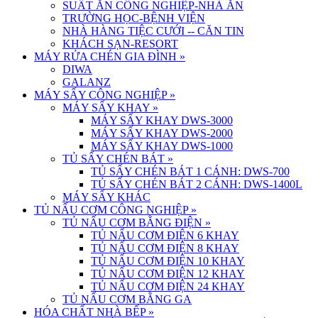
SUẤT ĂN CÔNG NGHIỆP-NHÀ ĂN
TRƯỜNG HỌC-BỆNH VIỆN
NHÀ HÀNG TIỆC CƯỚI -- CĂN TIN
KHÁCH SẠN-RESORT
MÁY RỬA CHÉN GIA ĐÌNH
»
DIWA
GALANZ
MÁY SẤY CÔNG NGHIỆP
»
MÁY SẤY KHAY
»
MÁY SẤY KHAY DWS-3000
MÁY SẤY KHAY DWS-2000
MÁY SẤY KHAY DWS-1000
TỦ SẤY CHÉN BÁT
»
TỦ SẤY CHÉN BÁT 1 CÁNH: DWS-700
TỦ SẤY CHÉN BÁT 2 CÁNH: DWS-1400L
MÁY SẤY KHÁC
TỦ NẤU CƠM CÔNG NGHIỆP
»
TỦ NẤU CƠM BẰNG ĐIỆN
»
TỦ NẤU CƠM ĐIỆN 6 KHAY
TỦ NẤU CƠM ĐIỆN 8 KHAY
TỦ NẤU CƠM ĐIỆN 10 KHAY
TỦ NẤU CƠM ĐIỆN 12 KHAY
TỦ NẤU CƠM ĐIỆN 24 KHAY
TỦ NẤU CƠM BẰNG GA
HÓA CHẤT NHÀ BẾP
»