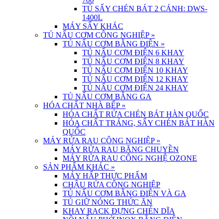
TỦ SẤY CHÉN BÁT 2 CÁNH: DWS-
1400L
MÁY SẤY KHÁC
TỦ NẤU CƠM CÔNG NGHIỆP
»
TỦ NẤU CƠM BẰNG ĐIỆN
»
TỦ NẤU CƠM ĐIỆN 6 KHAY
TỦ NẤU CƠM ĐIỆN 8 KHAY
TỦ NẤU CƠM ĐIỆN 10 KHAY
TỦ NẤU CƠM ĐIỆN 12 KHAY
TỦ NẤU CƠM ĐIỆN 24 KHAY
TỦ NẤU CƠM BẰNG GA
HÓA CHẤT NHÀ BẾP
»
HÓA CHẤT RỬA CHÉN BÁT HÀN QUỐC
HÓA CHẤT TRÁNG, SẤY CHÉN BÁT HÀN
QUỐC
MÁY RỬA RAU CÔNG NGHIỆP
»
MÁY RỬA RAU BĂNG CHUYỀN
MÁY RỬA RAU CÔNG NGHỆ OZONE
SẢN PHẨM KHÁC
»
MÁY HẤP THỰC PHẨM
CHẬU RỬA CÔNG NGHIỆP
TỦ NẤU CƠM BẰNG ĐIỆN VÀ GA
TỦ GIỮ NÓNG THỨC ĂN
KHAY RACK ĐỰNG CHÉN DĨA