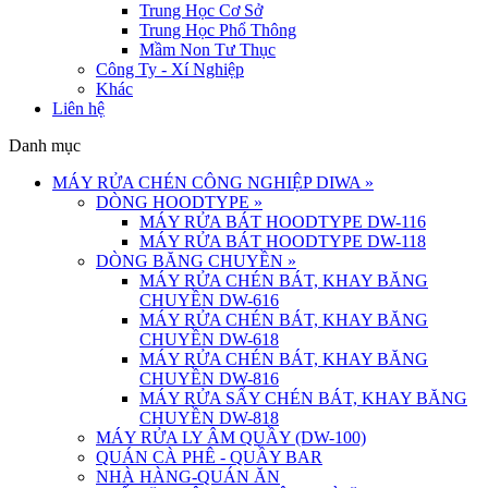
Trung Học Cơ Sở
Trung Học Phổ Thông
Mầm Non Tư Thục
Công Ty - Xí Nghiệp
Khác
Liên hệ
Danh mục
MÁY RỬA CHÉN CÔNG NGHIỆP DIWA
»
DÒNG HOODTYPE
»
MÁY RỬA BÁT HOODTYPE DW-116
MÁY RỬA BÁT HOODTYPE DW-118
DÒNG BĂNG CHUYỀN
»
MÁY RỬA CHÉN BÁT, KHAY BĂNG
CHUYỀN DW-616
MÁY RỬA CHÉN BÁT, KHAY BĂNG
CHUYỀN DW-618
MÁY RỬA CHÉN BÁT, KHAY BĂNG
CHUYỀN DW-816
MÁY RỬA SẤY CHÉN BÁT, KHAY BĂNG
CHUYỀN DW-818
MÁY RỬA LY ÂM QUẦY (DW-100)
QUÁN CÀ PHÊ - QUẦY BAR
NHÀ HÀNG-QUÁN ĂN