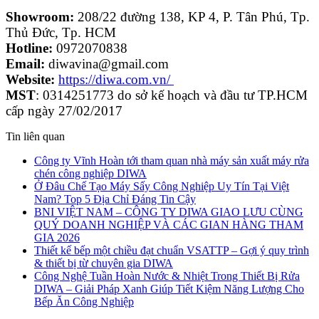
Showroom:
208/22 đường 138, KP 4, P. Tân Phú, Tp.
Thủ Đức, Tp. HCM
Hotline:
0972070838
Email:
diwavina@gmail.com
Website:
https://diwa.com.vn/
MST
: 0314251773 do sở kế hoạch và đầu tư TP.HCM
cấp ngày 27/02/2017
Tin liên quan
Công ty Vĩnh Hoàn tới tham quan nhà máy sản xuất máy rửa
chén công nghiệp DIWA
Ở Đâu Chế Tạo Máy Sấy Công Nghiệp Uy Tín Tại Việt
Nam? Top 5 Địa Chỉ Đáng Tin Cậy
BNI VIỆT NAM – CÔNG TY DIWA GIAO LƯU CÙNG
QUÝ DOANH NGHIỆP VÀ CÁC GIAN HÀNG THAM
GIA 2026
Thiết kế bếp một chiều đạt chuẩn VSATTP – Gợi ý quy trình
& thiết bị từ chuyên gia DIWA
Công Nghệ Tuần Hoàn Nước & Nhiệt Trong Thiết Bị Rửa
DIWA – Giải Pháp Xanh Giúp Tiết Kiệm Năng Lượng Cho
Bếp Ăn Công Nghiệp