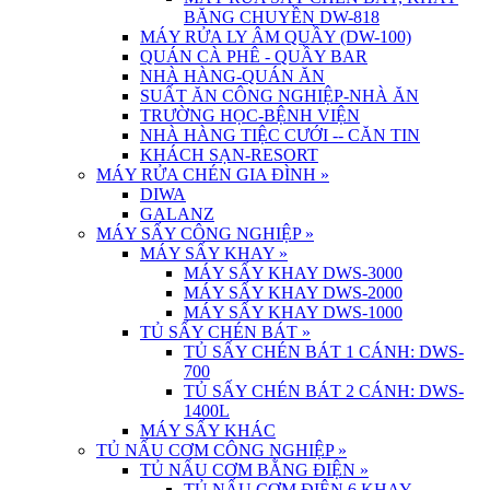
BĂNG CHUYỀN DW-818
MÁY RỬA LY ÂM QUẦY (DW-100)
QUÁN CÀ PHÊ - QUẦY BAR
NHÀ HÀNG-QUÁN ĂN
SUẤT ĂN CÔNG NGHIỆP-NHÀ ĂN
TRƯỜNG HỌC-BỆNH VIỆN
NHÀ HÀNG TIỆC CƯỚI -- CĂN TIN
KHÁCH SẠN-RESORT
MÁY RỬA CHÉN GIA ĐÌNH
»
DIWA
GALANZ
MÁY SẤY CÔNG NGHIỆP
»
MÁY SẤY KHAY
»
MÁY SẤY KHAY DWS-3000
MÁY SẤY KHAY DWS-2000
MÁY SẤY KHAY DWS-1000
TỦ SẤY CHÉN BÁT
»
TỦ SẤY CHÉN BÁT 1 CÁNH: DWS-
700
TỦ SẤY CHÉN BÁT 2 CÁNH: DWS-
1400L
MÁY SẤY KHÁC
TỦ NẤU CƠM CÔNG NGHIỆP
»
TỦ NẤU CƠM BẰNG ĐIỆN
»
TỦ NẤU CƠM ĐIỆN 6 KHAY