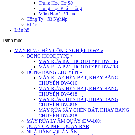
Trung Học Cơ Sở
Trung Học Phổ Thông
Mầm Non Tư Thục
Công Ty - Xí Nghiệp
Khác
Liên hệ
Danh mục
MÁY RỬA CHÉN CÔNG NGHIỆP DIWA
»
DÒNG HOODTYPE
»
MÁY RỬA BÁT HOODTYPE DW-116
MÁY RỬA BÁT HOODTYPE DW-118
DÒNG BĂNG CHUYỀN
»
MÁY RỬA CHÉN BÁT, KHAY BĂNG
CHUYỀN DW-616
MÁY RỬA CHÉN BÁT, KHAY BĂNG
CHUYỀN DW-618
MÁY RỬA CHÉN BÁT, KHAY BĂNG
CHUYỀN DW-816
MÁY RỬA SẤY CHÉN BÁT, KHAY BĂNG
CHUYỀN DW-818
MÁY RỬA LY ÂM QUẦY (DW-100)
QUÁN CÀ PHÊ - QUẦY BAR
NHÀ HÀNG-QUÁN ĂN