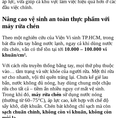
áp lực, vừa giúp cả khu vực làm việc hiệu quả hơn ở các
đầu việc chính.
Nâng cao vệ sinh an toàn thực phẩm với
máy rửa chén
Theo một nghiên cứu của Viện Vi sinh TP.HCM, trong
bát đĩa rửa tay bằng nước lạnh, ngay cả khi dùng nước
rửa chén, vẫn có thể tồn tại tới
10.000 – 100.000 vi
khuẩn/cm².
Với cách rửa truyền thống bằng tay, mọi thứ phụ thuộc
vào… tâm trạng và sức khỏe của người rửa. Mệt thì rửa
sơ cho nhanh, vội thì quên tráng lại. Chưa kể giẻ lau
bẩn, nước không đủ nóng, hay dùng chung một chậu
rửa cho tất cả – tiềm ẩn nhiều nguy cơ mất vệ sinh.
Trong khi đó,
máy rửa chén
sử dụng nước nóng
(thường từ 60–75°C), áp lực cao, kết hợp với chế độ
sấy khô, diệt khuẩn. Chén bát không chỉ sạch mà còn
sạch chuẩn chỉnh, không còn vi khuẩn, không còn
mùi lạ.