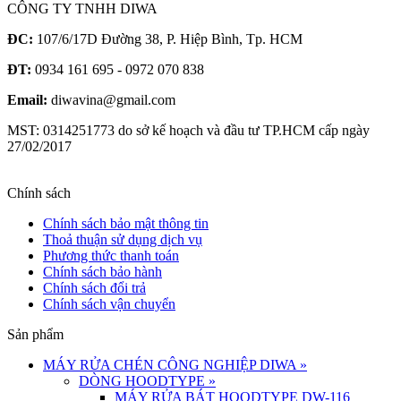
CÔNG TY TNHH DIWA
ĐC:
107/6/17D Đường 38, P. Hiệp Bình, Tp. HCM
ĐT:
0934 161 695 - 0972 070 838
Email:
diwavina@gmail.com
MST: 0314251773 do sở kế hoạch và đầu tư TP.HCM cấp ngày
27/02/2017
Chính sách
Chính sách bảo mật thông tin
Thoả thuận sử dụng dịch vụ
Phương thức thanh toán
Chính sách bảo hành
Chính sách đổi trả
Chính sách vận chuyển
Sản phẩm
MÁY RỬA CHÉN CÔNG NGHIỆP DIWA
»
DÒNG HOODTYPE
»
MÁY RỬA BÁT HOODTYPE DW-116