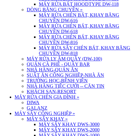
MÁY RỬA BÁT HOODTYPE DW-118
DÒNG BĂNG CHUYỀN
»
MÁY RỬA CHÉN BÁT, KHAY BĂNG
CHUYỀN DW-616
MÁY RỬA CHÉN BÁT, KHAY BĂNG
CHUYỀN DW-618
MÁY RỬA CHÉN BÁT, KHAY BĂNG
CHUYỀN DW-816
MÁY RỬA SẤY CHÉN BÁT, KHAY BĂNG
CHUYỀN DW-818
MÁY RỬA LY ÂM QUẦY (DW-100)
QUÁN CÀ PHÊ - QUẦY BAR
NHÀ HÀNG-QUÁN ĂN
SUẤT ĂN CÔNG NGHIỆP-NHÀ ĂN
TRƯỜNG HỌC-BỆNH VIỆN
NHÀ HÀNG TIỆC CƯỚI -- CĂN TIN
KHÁCH SẠN-RESORT
MÁY RỬA CHÉN GIA ĐÌNH
»
DIWA
GALANZ
MÁY SẤY CÔNG NGHIỆP
»
MÁY SẤY KHAY
»
MÁY SẤY KHAY DWS-3000
MÁY SẤY KHAY DWS-2000
MÁY SẤY KHAY DWS-1000