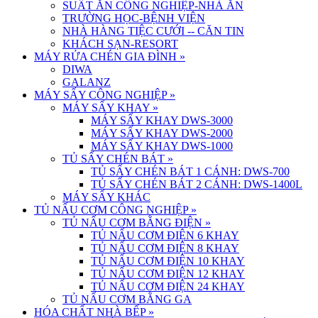
SUẤT ĂN CÔNG NGHIỆP-NHÀ ĂN
TRƯỜNG HỌC-BỆNH VIỆN
NHÀ HÀNG TIỆC CƯỚI -- CĂN TIN
KHÁCH SẠN-RESORT
MÁY RỬA CHÉN GIA ĐÌNH
»
DIWA
GALANZ
MÁY SẤY CÔNG NGHIỆP
»
MÁY SẤY KHAY
»
MÁY SẤY KHAY DWS-3000
MÁY SẤY KHAY DWS-2000
MÁY SẤY KHAY DWS-1000
TỦ SẤY CHÉN BÁT
»
TỦ SẤY CHÉN BÁT 1 CÁNH: DWS-700
TỦ SẤY CHÉN BÁT 2 CÁNH: DWS-1400L
MÁY SẤY KHÁC
TỦ NẤU CƠM CÔNG NGHIỆP
»
TỦ NẤU CƠM BẰNG ĐIỆN
»
TỦ NẤU CƠM ĐIỆN 6 KHAY
TỦ NẤU CƠM ĐIỆN 8 KHAY
TỦ NẤU CƠM ĐIỆN 10 KHAY
TỦ NẤU CƠM ĐIỆN 12 KHAY
TỦ NẤU CƠM ĐIỆN 24 KHAY
TỦ NẤU CƠM BẰNG GA
HÓA CHẤT NHÀ BẾP
»