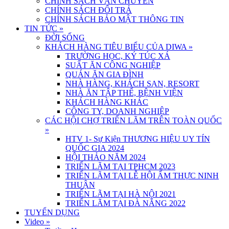
CHÍNH SÁCH VẬN CHUYỂN
CHÍNH SÁCH ĐỔI TRẢ
CHÍNH SÁCH BẢO MẬT THÔNG TIN
TIN TỨC
»
ĐỜI SỐNG
KHÁCH HÀNG TIÊU BIỂU CỦA DIWA
»
TRƯỜNG HỌC, KÝ TÚC XÁ
SUẤT ĂN CÔNG NGHIỆP
QUÁN ĂN GIA ĐÌNH
NHÀ HÀNG, KHÁCH SẠN, RESORT
NHÀ ĂN TẬP THỂ, BỆNH VIỆN
KHÁCH HÀNG KHÁC
CÔNG TY, DOANH NGHIỆP
CÁC HỘI CHỢ TRIỂN LÃM TRÊN TOÀN QUỐC
»
HTV 1- Sự Kiện THƯƠNG HIỆU UY TÍN
QUỐC GIA 2024
HỘI THẢO NĂM 2024
TRIỂN LÃM TẠI TPHCM 2023
TRIỂN LÃM TẠI LỄ HỘI ẨM THỰC NINH
THUẬN
TRIỂN LÃM TẠI HÀ NỘI 2021
TRIỂN LÃM TẠI ĐÀ NẴNG 2022
TUYỂN DỤNG
Video
»