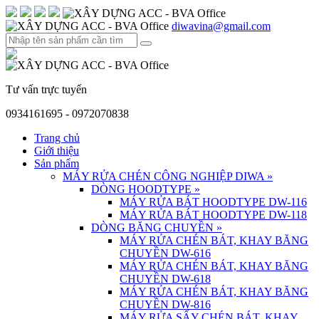
diwavina@gmail.com
Tư vấn trực tuyến
0934161695 - 0972070838
Trang chủ
Giới thiệu
Sản phẩm
MÁY RỬA CHÉN CÔNG NGHIỆP DIWA
»
DÒNG HOODTYPE
»
MÁY RỬA BÁT HOODTYPE DW-116
MÁY RỬA BÁT HOODTYPE DW-118
DÒNG BĂNG CHUYỀN
»
MÁY RỬA CHÉN BÁT, KHAY BĂNG
CHUYỀN DW-616
MÁY RỬA CHÉN BÁT, KHAY BĂNG
CHUYỀN DW-618
MÁY RỬA CHÉN BÁT, KHAY BĂNG
CHUYỀN DW-816
MÁY RỬA SẤY CHÉN BÁT, KHAY