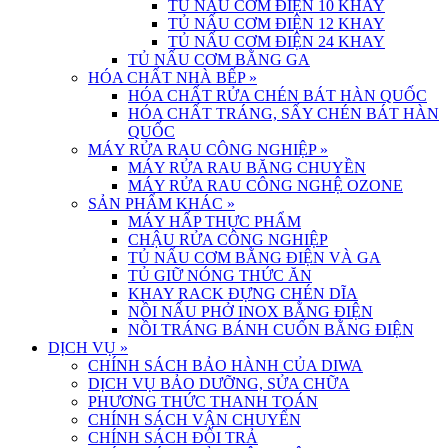
TỦ NẤU CƠM ĐIỆN 10 KHAY
TỦ NẤU CƠM ĐIỆN 12 KHAY
TỦ NẤU CƠM ĐIỆN 24 KHAY
TỦ NẤU CƠM BẰNG GA
HÓA CHẤT NHÀ BẾP
»
HÓA CHẤT RỬA CHÉN BÁT HÀN QUỐC
HÓA CHẤT TRÁNG, SẤY CHÉN BÁT HÀN
QUỐC
MÁY RỬA RAU CÔNG NGHIỆP
»
MÁY RỬA RAU BĂNG CHUYỀN
MÁY RỬA RAU CÔNG NGHỆ OZONE
SẢN PHẨM KHÁC
»
MÁY HẤP THỰC PHẨM
CHẬU RỬA CÔNG NGHIỆP
TỦ NẤU CƠM BẰNG ĐIỆN VÀ GA
TỦ GIỮ NÓNG THỨC ĂN
KHAY RACK ĐỰNG CHÉN DĨA
NỒI NẤU PHỞ INOX BẰNG ĐIỆN
NỒI TRÁNG BÁNH CUỐN BẰNG ĐIỆN
DỊCH VỤ
»
CHÍNH SÁCH BẢO HÀNH CỦA DIWA
DỊCH VỤ BẢO DƯỠNG, SỬA CHỮA
PHƯƠNG THỨC THANH TOÁN
CHÍNH SÁCH VẬN CHUYỂN
CHÍNH SÁCH ĐỔI TRẢ