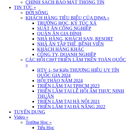
CHÍNH SÁCH BẢO MẬT THÔNG TIN
TIN TỨC
»
ĐỜI SỐNG
KHÁCH HÀNG TIÊU BIỂU CỦA DIWA
»
TRƯỜNG HỌC, KÝ TÚC XÁ
SUẤT ĂN CÔNG NGHIỆP
QUÁN ĂN GIA ĐÌNH
NHÀ HÀNG, KHÁCH SẠN, RESORT
NHÀ ĂN TẬP THỂ, BỆNH VIỆN
KHÁCH HÀNG KHÁC
CÔNG TY, DOANH NGHIỆP
CÁC HỘI CHỢ TRIỂN LÃM TRÊN TOÀN QUỐC
»
HTV 1- Sự Kiện THƯƠNG HIỆU UY TÍN
QUỐC GIA 2024
HỘI THẢO NĂM 2024
TRIỂN LÃM TẠI TPHCM 2023
TRIỂN LÃM TẠI LỄ HỘI ẨM THỰC NINH
THUẬN
TRIỂN LÃM TẠI HÀ NỘI 2021
TRIỂN LÃM TẠI ĐÀ NẴNG 2022
TUYỂN DỤNG
Video
»
Trường Học
»
Tiểu Học