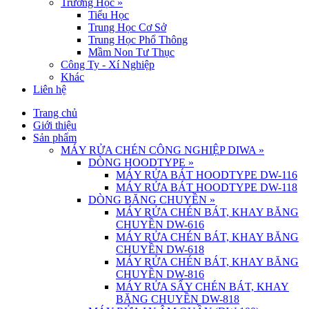
Trường Học
»
Tiểu Học
Trung Học Cơ Sở
Trung Học Phổ Thông
Mầm Non Tư Thục
Công Ty - Xí Nghiệp
Khác
Liên hệ
Trang chủ
Giới thiệu
Sản phẩm
MÁY RỬA CHÉN CÔNG NGHIỆP DIWA
»
DÒNG HOODTYPE
»
MÁY RỬA BÁT HOODTYPE DW-116
MÁY RỬA BÁT HOODTYPE DW-118
DÒNG BĂNG CHUYỀN
»
MÁY RỬA CHÉN BÁT, KHAY BĂNG
CHUYỀN DW-616
MÁY RỬA CHÉN BÁT, KHAY BĂNG
CHUYỀN DW-618
MÁY RỬA CHÉN BÁT, KHAY BĂNG
CHUYỀN DW-816
MÁY RỬA SẤY CHÉN BÁT, KHAY
BĂNG CHUYỀN DW-818