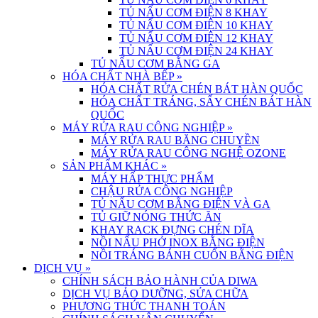
TỦ NẤU CƠM ĐIỆN 8 KHAY
TỦ NẤU CƠM ĐIỆN 10 KHAY
TỦ NẤU CƠM ĐIỆN 12 KHAY
TỦ NẤU CƠM ĐIỆN 24 KHAY
TỦ NẤU CƠM BẰNG GA
HÓA CHẤT NHÀ BẾP
»
HÓA CHẤT RỬA CHÉN BÁT HÀN QUỐC
HÓA CHẤT TRÁNG, SẤY CHÉN BÁT HÀN
QUỐC
MÁY RỬA RAU CÔNG NGHIỆP
»
MÁY RỬA RAU BĂNG CHUYỀN
MÁY RỬA RAU CÔNG NGHỆ OZONE
SẢN PHẨM KHÁC
»
MÁY HẤP THỰC PHẨM
CHẬU RỬA CÔNG NGHIỆP
TỦ NẤU CƠM BẰNG ĐIỆN VÀ GA
TỦ GIỮ NÓNG THỨC ĂN
KHAY RACK ĐỰNG CHÉN DĨA
NỒI NẤU PHỞ INOX BẰNG ĐIỆN
NỒI TRÁNG BÁNH CUỐN BẰNG ĐIỆN
DỊCH VỤ
»
CHÍNH SÁCH BẢO HÀNH CỦA DIWA
DỊCH VỤ BẢO DƯỠNG, SỬA CHỮA
PHƯƠNG THỨC THANH TOÁN