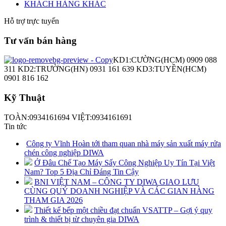
KHÁCH HÀNG KHÁC
Hỗ trợ trực tuyến
Tư vấn bán hàng
KD1:CƯỜNG(HCM) 0909 088
311 KD2:TRƯỜNG(HN) 0931 161 639 KD3:TUYỀN(HCM)
0901 816 162
Kỹ Thuật
TOÀN:0934161694 VIỆT:0934161691
Tin tức
Công ty Vĩnh Hoàn tới tham quan nhà máy sản xuất máy rửa
chén công nghiệp DIWA
Ở Đâu Chế Tạo Máy Sấy Công Nghiệp Uy Tín Tại Việt
Nam? Top 5 Địa Chỉ Đáng Tin Cậy
BNI VIỆT NAM – CÔNG TY DIWA GIAO LƯU
CÙNG QUÝ DOANH NGHIỆP VÀ CÁC GIAN HÀNG
THAM GIA 2026
Thiết kế bếp một chiều đạt chuẩn VSATTP – Gợi ý quy
trình & thiết bị từ chuyên gia DIWA