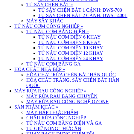
TỦ SẤY CHÉN BÁT
»
TỦ SẤY CHÉN BÁT 1 CÁNH: DWS-700
TỦ SẤY CHÉN BÁT 2 CÁNH: DWS-1400L
MÁY SẤY KHÁC
TỦ NẤU CƠM CÔNG NGHIỆP
»
TỦ NẤU CƠM BẰNG ĐIỆN
»
TỦ NẤU CƠM ĐIỆN 6 KHAY
TỦ NẤU CƠM ĐIỆN 8 KHAY
TỦ NẤU CƠM ĐIỆN 10 KHAY
TỦ NẤU CƠM ĐIỆN 12 KHAY
TỦ NẤU CƠM ĐIỆN 24 KHAY
TỦ NẤU CƠM BẰNG GA
HÓA CHẤT NHÀ BẾP
»
HÓA CHẤT RỬA CHÉN BÁT HÀN QUỐC
HÓA CHẤT TRÁNG, SẤY CHÉN BÁT HÀN
QUỐC
MÁY RỬA RAU CÔNG NGHIỆP
»
MÁY RỬA RAU BĂNG CHUYỀN
MÁY RỬA RAU CÔNG NGHỆ OZONE
SẢN PHẨM KHÁC
»
MÁY HẤP THỰC PHẨM
CHẬU RỬA CÔNG NGHIỆP
TỦ NẤU CƠM BẰNG ĐIỆN VÀ GA
TỦ GIỮ NÓNG THỨC ĂN
KHAY RACK ĐỰNG CHÉN DĨA