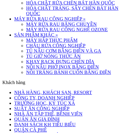
HÓA CHẤT RỬA CHÉN BÁT HÀN QUỐC
HÓA CHẤT TRÁNG, SẤY CHÉN BÁT HÀN
QUỐC
MÁY RỬA RAU CÔNG NGHIỆP
»
MÁY RỬA RAU BĂNG CHUYỀN
MÁY RỬA RAU CÔNG NGHỆ OZONE
SẢN PHẨM KHÁC
»
MÁY HẤP THỰC PHẨM
CHẬU RỬA CÔNG NGHIỆP
TỦ NẤU CƠM BẰNG ĐIỆN VÀ GA
TỦ GIỮ NÓNG THỨC ĂN
KHAY RACK ĐỰNG CHÉN DĨA
NỒI NẤU PHỞ INOX BẰNG ĐIỆN
NỒI TRÁNG BÁNH CUỐN BẰNG ĐIỆN
Khách hàng
NHÀ HÀNG, KHÁCH SẠN, RESORT
CÔNG TY, DOANH NGHIỆP
TRƯỜNG HỌC, KÝ TÚC XÁ
SUẤT ĂN CÔNG NGHIỆP
NHÀ ĂN TẬP THỂ, BỆNH VIỆN
QUÁN ĂN GIA ĐÌNH
DANH SÁCH KH TIÊU BIỂU
QUÁN CÀ PHÊ