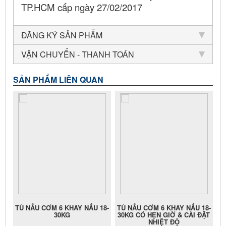
TP.HCM cấp ngày 27/02/2017
ĐĂNG KÝ SẢN PHẨM
VẬN CHUYỂN - THANH TOÁN
SẢN PHẨM LIÊN QUAN
TỦ NẤU CƠM 6 KHAY NẤU 18-
TỦ NẤU CƠM 6 KHAY NẤU 18-
30KG
30KG CÓ HẸN GIỜ & CÀI ĐẶT
NHIỆT ĐỘ