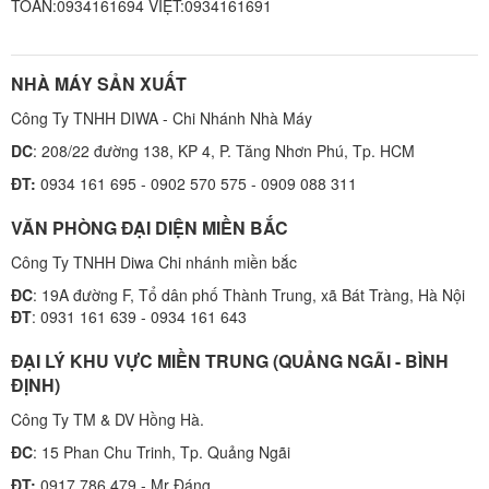
TOÀN:0934161694 VIỆT:0934161691
NHÀ MÁY SẢN XUẤT
Công Ty TNHH DIWA - Chi Nhánh Nhà Máy
DC
: 208/22 đường 138, KP 4, P. Tăng Nhơn Phú, Tp. HCM
ĐT:
0934 161 695 - 0902 570 575 - 0909 088 311
VĂN PHÒNG ĐẠI DIỆN MIỀN BẮC
Công Ty TNHH Diwa Chi nhánh miền bắc
ĐC
: 19A đường F, Tổ dân phố Thành Trung, xã Bát Tràng, Hà Nội
ĐT
: 0931 161 639 - 0934 161 643
ĐẠI LÝ KHU VỰC MIỀN TRUNG (QUẢNG NGÃI - BÌNH
ĐỊNH)
Công Ty TM & DV Hồng Hà.
ĐC
: 15 Phan Chu Trinh, Tp. Quảng Ngãi
ĐT:
0917 786 479 - Mr Đáng