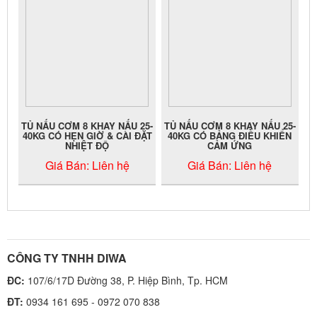
TỦ NẤU CƠM 8 KHAY NẤU 25-
TỦ NẤU CƠM 8 KHAY NẤU 25-
40KG CÓ HẸN GIỜ & CÀI ĐẶT
40KG CÓ BẢNG ĐIỀU KHIỂN
NHIỆT ĐỘ
CẢM ỨNG
Giá Bán:
Liên hệ
Giá Bán:
Liên hệ
CÔNG TY TNHH DIWA
ĐC:
107/6/17D Đường 38, P. Hiệp Bình, Tp. HCM
ĐT:
0934 161 695 - 0972 070 838