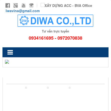
diwavina@gmail.com
Tư vấn trực tuyến
0934161695 - 0972070838
TỦ NẤU CƠM 6 KHAY NẤU 18-30KG CÓ BẢNG ĐIỀU KHIỂN
CẢM ỨNG