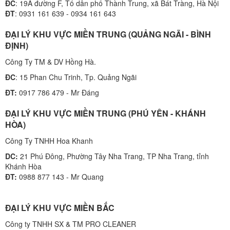
ĐC
: 19A đường F, Tổ dân phố Thành Trung, xã Bát Tràng, Hà Nội
ĐT
: 0931 161 639 - 0934 161 643
ĐẠI LÝ KHU VỰC MIỀN TRUNG (QUẢNG NGÃI - BÌNH
ĐỊNH)
Công Ty TM & DV Hồng Hà.
ĐC
: 15 Phan Chu Trinh, Tp. Quảng Ngãi
ĐT:
0917 786 479 - Mr Đáng
ĐẠI LÝ KHU VỰC MIỀN TRUNG (PHÚ YÊN - KHÁNH
HÒA)
Công Ty TNHH Hoa Khanh
DC:
21 Phú Đông, Phường Tây Nha Trang, TP Nha Trang, tỉnh
Khánh Hòa
ĐT:
0988 877 143 - Mr Quang
ĐẠI LÝ KHU VỰC MIỀN BẮC
Công ty TNHH SX & TM PRO CLEANER