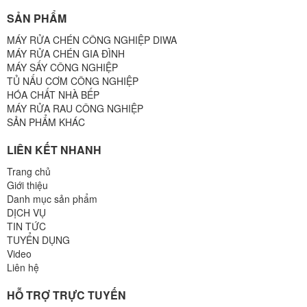
SẢN PHẨM
MÁY RỬA CHÉN CÔNG NGHIỆP DIWA
MÁY RỬA CHÉN GIA ĐÌNH
MÁY SẤY CÔNG NGHIỆP
TỦ NẤU CƠM CÔNG NGHIỆP
HÓA CHẤT NHÀ BẾP
MÁY RỬA RAU CÔNG NGHIỆP
SẢN PHẨM KHÁC
LIÊN KẾT NHANH
Trang chủ
Giới thiệu
Danh mục sản phẩm
DỊCH VỤ
TIN TỨC
TUYỂN DỤNG
Video
Liên hệ
HỖ TRỢ TRỰC TUYẾN