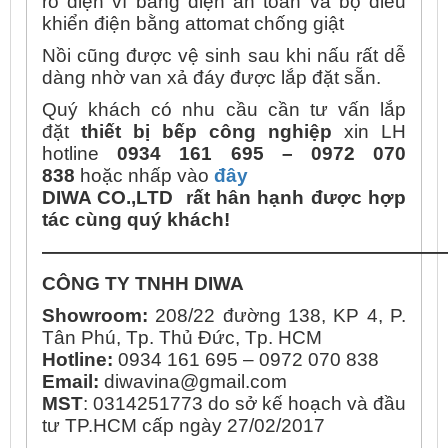
rò điện vì bảng điện an toàn và bộ điều
khiển điện bằng attomat chống giật
Nồi cũng được vệ sinh sau khi nấu rất dễ
dàng nhờ van xả đáy được lắp đặt sẵn.
Quý khách có nhu cầu cần tư vấn lắp
đặt
thiết bị bếp công nghiệp
xin LH
hotline
0934 161 695 – 0972 070
838
hoặc nhấp vào
đây
DIWA CO.,LTD rất hân hạnh được hợp
tác cùng quý khách!
—————————————————————
CÔNG TY TNHH DIWA
Showroom:
208/22 đường 138, KP 4, P.
Tân Phú, Tp. Thủ Đức, Tp. HCM
Hotline:
0934 161 695 – 0972 070 838
Email:
diwavina@gmail.com
MST
: 0314251773 do sở kế hoạch và đầu
tư TP.HCM cấp ngày 27/02/2017