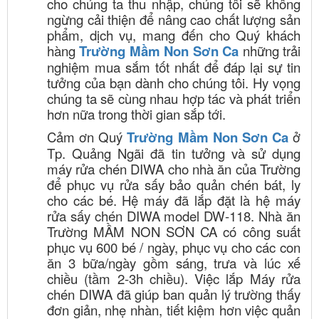
cho chúng ta thu nhập, chúng tôi sẽ không
ngừng cải thiện để nâng cao chất lượng sản
phẩm, dịch vụ, mang đến cho Quý khách
hàng
Trường Mầm Non Sơn Ca
những trải
nghiệm mua sắm tốt nhất để đáp lại sự tin
tưởng của bạn dành cho chúng tôi. Hy vọng
chúng ta sẽ cùng nhau hợp tác và phát triển
hơn nữa trong thời gian sắp tới.
Cảm ơn Quý
Trường Mầm Non Sơn Ca
ở
Tp. Quảng Ngãi đã tin tưởng và sử dụng
máy rửa chén DIWA cho nhà ăn của Trường
để phục vụ rửa sấy bảo quản chén bát, ly
cho các bé. Hệ máy đã lắp đặt là hệ máy
rửa sấy chén DIWA model DW-118. Nhà ăn
Trường MẦM NON SƠN CA có công suất
phục vụ 600 bé / ngày, phục vụ cho các con
ăn 3 bữa/ngày gồm sáng, trưa và lúc xế
chiều (tầm 2-3h chiều). Việc lắp Máy rửa
chén DIWA đã giúp ban quản lý trường thấy
đơn giản, nhẹ nhàn, tiết kiệm hơn việc quản