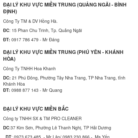
ĐẠI LÝ KHU VỰC MIỀN TRUNG (QUẢNG NGÃI - BÌNH
ĐỊNH)
Công Ty TM & DV Hồng Hà.
ĐC
: 15 Phan Chu Trinh, Tp. Quảng Ngãi
ĐT:
0917 786 479 - Mr Đáng
ĐẠI LÝ KHU VỰC MIỀN TRUNG (PHÚ YÊN - KHÁNH
HÒA)
Công Ty TNHH Hoa Khanh
DC:
21 Phú Đông, Phường Tây Nha Trang, TP Nha Trang, tỉnh
Khánh Hòa
ĐT:
0988 877 143 - Mr Quang
ĐẠI LÝ KHU VỰC MIỀN BẮC
Công ty TNHH SX & TM PRO CLEANER
DC
:37 Kim Sơn, Phường Lê Thanh Nghị, TP Hải Dương
DT
: 0973 673 485 - Mr Lập/ 0983 230 866 - Ms Yến