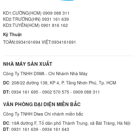
KD1:CƯỜNG(HCM) 0909 088 311
KD2:TRƯỜNG(HN) 0931 161 639
KD3:TUYỀN(HCM) 0901 816 162
Kỹ Thuật
TOÀN:0934161694 VIỆT:0934161691
NHÀ MÁY SẢN XUẤT
Công Ty TNHH DIWA - Chi Nhánh Nhà Máy
DC
: 208/22 đường 138, KP 4, P. Tăng Nhơn Phú, Tp. HCM
ĐT:
0934 161 695 - 0902 570 575 - 0909 088 311
VĂN PHÒNG ĐẠI DIỆN MIỀN BẮC
Công Ty TNHH Diwa Chi nhánh miền bắc
ĐC
: 19A đường F, Tổ dân phố Thành Trung, xã Bát Tràng, Hà Nội
ĐT
: 0931 161 639 - 0934 161 643