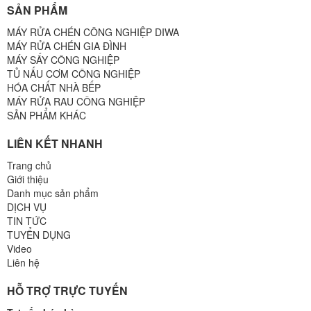
SẢN PHẨM
MÁY RỬA CHÉN CÔNG NGHIỆP DIWA
MÁY RỬA CHÉN GIA ĐÌNH
MÁY SẤY CÔNG NGHIỆP
TỦ NẤU CƠM CÔNG NGHIỆP
HÓA CHẤT NHÀ BẾP
MÁY RỬA RAU CÔNG NGHIỆP
SẢN PHẨM KHÁC
LIÊN KẾT NHANH
Trang chủ
Giới thiệu
Danh mục sản phẩm
DỊCH VỤ
TIN TỨC
TUYỂN DỤNG
Video
Liên hệ
HỖ TRỢ TRỰC TUYẾN