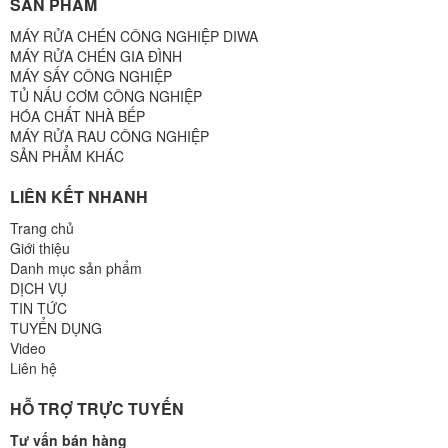
SẢN PHẨM
MÁY RỬA CHÉN CÔNG NGHIỆP DIWA
MÁY RỬA CHÉN GIA ĐÌNH
MÁY SẤY CÔNG NGHIỆP
TỦ NẤU CƠM CÔNG NGHIỆP
HÓA CHẤT NHÀ BẾP
MÁY RỬA RAU CÔNG NGHIỆP
SẢN PHẨM KHÁC
LIÊN KẾT NHANH
Trang chủ
Giới thiệu
Danh mục sản phẩm
DỊCH VỤ
TIN TỨC
TUYỂN DỤNG
Video
Liên hệ
HỖ TRỢ TRỰC TUYẾN
Tư vấn bán hàng