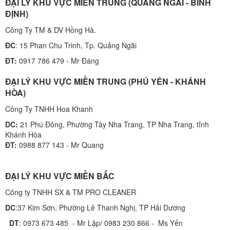
ĐẠI LÝ KHU VỰC MIỀN TRUNG (QUẢNG NGÃI - BÌNH
ĐỊNH)
Công Ty TM & DV Hồng Hà.
ĐC
: 15 Phan Chu Trinh, Tp. Quảng Ngãi
ĐT:
0917 786 479 - Mr Đáng
ĐẠI LÝ KHU VỰC MIỀN TRUNG (PHÚ YÊN - KHÁNH
HÒA)
Công Ty TNHH Hoa Khanh
DC:
21 Phú Đông, Phường Tây Nha Trang, TP Nha Trang, tỉnh
Khánh Hòa
ĐT:
0988 877 143 - Mr Quang
ĐẠI LÝ KHU VỰC MIỀN BẮC
Công ty TNHH SX & TM PRO CLEANER
DC
:37 Kim Sơn, Phường Lê Thanh Nghị, TP Hải Dương
DT
: 0973 673 485 - Mr Lập/ 0983 230 866 - Ms Yến