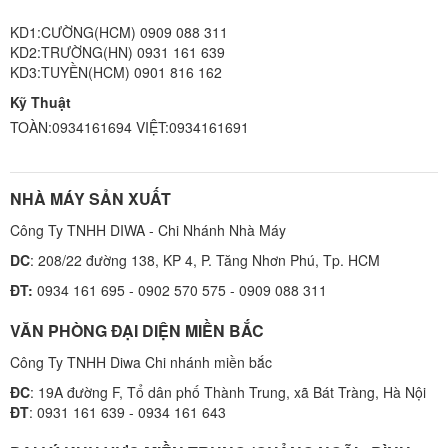
KD1:CƯỜNG(HCM) 0909 088 311
KD2:TRƯỜNG(HN) 0931 161 639
KD3:TUYỀN(HCM) 0901 816 162
Kỹ Thuật
TOÀN:0934161694 VIỆT:0934161691
NHÀ MÁY SẢN XUẤT
Công Ty TNHH DIWA - Chi Nhánh Nhà Máy
DC
: 208/22 đường 138, KP 4, P. Tăng Nhơn Phú, Tp. HCM
ĐT:
0934 161 695 - 0902 570 575 - 0909 088 311
VĂN PHÒNG ĐẠI DIỆN MIỀN BẮC
Công Ty TNHH Diwa Chi nhánh miền bắc
ĐC
: 19A đường F, Tổ dân phố Thành Trung, xã Bát Tràng, Hà Nội
ĐT
: 0931 161 639 - 0934 161 643