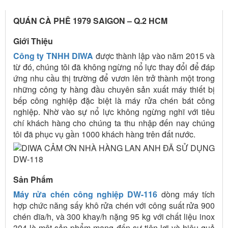
MÁY RỬA LY, PHIN CAFE, CHÉN BÁT – CÀ PHÊ 1979 SAIGON
– Q.2 HCM
QUÁN CÀ PHÊ 1979 SAIGON – Q.2 HCM
Giới Thiệu
Công ty TNHH DIWA
được thành lập vào năm 2015 và
từ đó, chúng tôi đã không ngừng nổ lực thay đổi để đáp
ứng nhu cầu thị trường để vươn lên trở thành một trong
những công ty hàng đầu chuyên sản xuất máy thiết bị
bếp công nghiệp đặc biệt là máy rửa chén bát công
nghiệp. Nhờ vào sự nổ lực không ngừng nghĩ với tiêu
chí khách hàng cho chúng ta thu nhập đến nay chúng
tôi đã phục vụ gần 1000 khách hàng trên đất nước.
Sản Phẩm
Máy rửa chén công nghiệp DW-116
dòng máy tích
hợp chức năng sấy khô rửa chén với công suất rửa 900
chén dĩa/h, và 300 khay/h nặng 95 kg với chất liệu inox
304 là một sản phẩm mang đến sự tiện lợi và hiệu quả