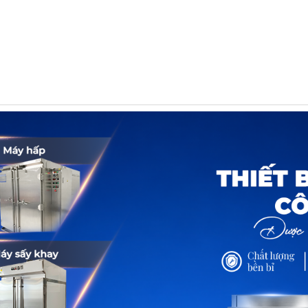
HẨM
DỊCH VỤ
TIN TỨC
TUYỂ