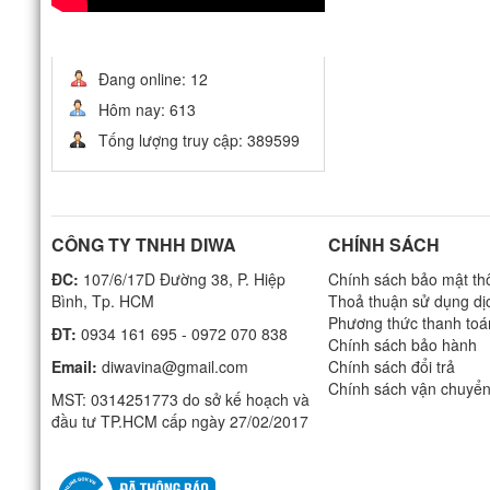
THỐNG KÊ
Đang online: 12
Hôm nay: 613
Tống lượng truy cập: 389599
CÔNG TY TNHH DIWA
CHÍNH SÁCH
ĐC:
107/6/17D Đường 38, P. Hiệp
Chính sách bảo mật thô
Bình, Tp. HCM
Thoả thuận sử dụng dị
Phương thức thanh toá
ĐT:
0934 161 695 - 0972 070 838
Chính sách bảo hành
Email:
diwavina@gmail.com
Chính sách đổi trả
Chính sách vận chuyể
MST: 0314251773 do sở kế hoạch và
đầu tư TP.HCM cấp ngày 27/02/2017