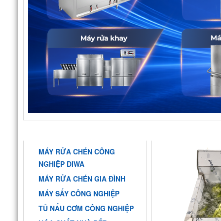
DANH MỤC
Z4649499990467
MÁY RỬA CHÉN CÔNG
NGHIỆP DIWA
MÁY RỬA CHÉN GIA ĐÌNH
MÁY SẤY CÔNG NGHIỆP
TỦ NẤU CƠM CÔNG NGHIỆP