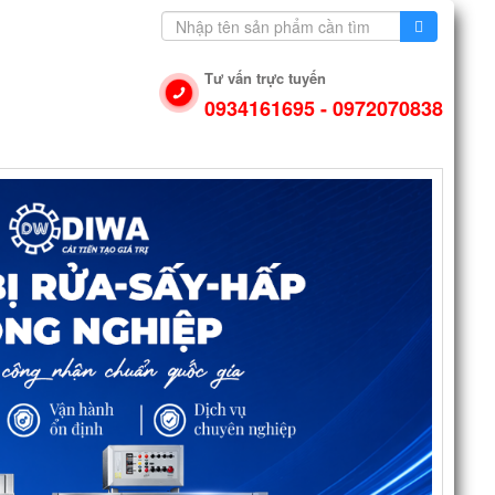
Tư vấn trực tuyến
0934161695 - 0972070838
N DỤNG
VIDEO
LIÊN HỆ