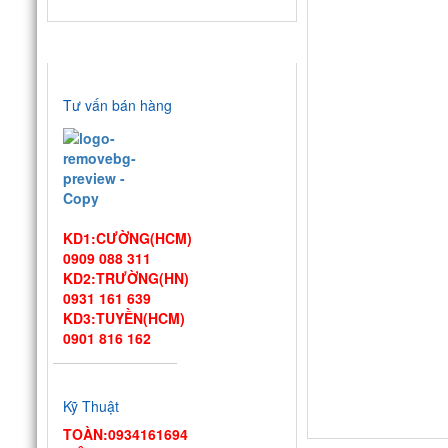
HỖ TRỢ TRỰC TUYẾN
Tư vấn bán hàng
KD1:CƯỜNG(HCM)
0909 088 311
KD2:TRƯỜNG(HN)
0931 161 639
KD3:TUYỀN(HCM)
0901 816 162
Thiết kế bếp
một chiều đạt
chuẩn VSATTP
Kỹ Thuật
– Gợi ý quy trình & thiết bị
TOÀN:0934161694
từ chuyên gia DIWA
Công ty Vĩnh