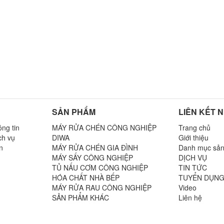
SẢN PHẨM
LIÊN KẾT 
ng tin
MÁY RỬA CHÉN CÔNG NGHIỆP
Trang chủ
ch vụ
DIWA
Giới thiệu
n
MÁY RỬA CHÉN GIA ĐÌNH
Danh mục sả
MÁY SẤY CÔNG NGHIỆP
DỊCH VỤ
TỦ NẤU CƠM CÔNG NGHIỆP
TIN TỨC
n
HÓA CHẤT NHÀ BẾP
TUYỂN DỤN
MÁY RỬA RAU CÔNG NGHIỆP
Video
SẢN PHẨM KHÁC
Liên hệ