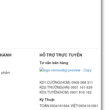
NHANH
HỖ TRỢ TRỰC TUYẾN
Tư vấn bán hàng
n phẩm
KD1:CƯỜNG(HCM) 0909 088 311
G
KD2:TRƯỜNG(HN) 0931 161 639
KD3:TUYỀN(HCM) 0901 816 162
Kỹ Thuật
TOÀN:0934161694 VIỆT:0934161691