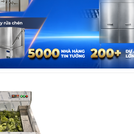
-C0009EE9E5513696034FE729BA00055E-REMOVEBG-PREVIEW_467