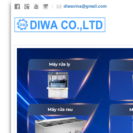
diwavina@gmail.com
TRANG CHỦ
GIỚI THIỆU
SẢN P