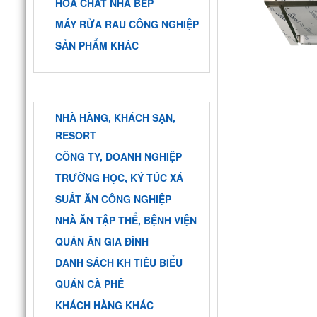
HÓA CHẤT NHÀ BẾP
MÁY RỬA RAU CÔNG NGHIỆP
SẢN PHẨM KHÁC
KHÁCH HÀNG
NHÀ HÀNG, KHÁCH SẠN,
RESORT
CÔNG TY, DOANH NGHIỆP
TRƯỜNG HỌC, KÝ TÚC XÁ
SUẤT ĂN CÔNG NGHIỆP
NHÀ ĂN TẬP THỂ, BỆNH VIỆN
QUÁN ĂN GIA ĐÌNH
DANH SÁCH KH TIÊU BIỂU
QUÁN CÀ PHÊ
KHÁCH HÀNG KHÁC