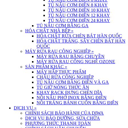
TỦ NẤU CƠM ĐIỆN 8 KHAY
TỦ NẤU CƠM ĐIỆN 10 KHAY
TỦ NẤU CƠM ĐIỆN 12 KHAY
TỦ NẤU CƠM ĐIỆN 24 KHAY
TỦ NẤU CƠM BẰNG GA
HÓA CHẤT NHÀ BẾP
»
HÓA CHẤT RỬA CHÉN BÁT HÀN QUỐC
HÓA CHẤT TRÁNG, SẤY CHÉN BÁT HÀN
QUỐC
MÁY RỬA RAU CÔNG NGHIỆP
»
MÁY RỬA RAU BĂNG CHUYỀN
MÁY RỬA RAU CÔNG NGHỆ OZONE
SẢN PHẨM KHÁC
»
MÁY HẤP THỰC PHẨM
CHẬU RỬA CÔNG NGHIỆP
TỦ NẤU CƠM BẰNG ĐIỆN VÀ GA
TỦ GIỮ NÓNG THỨC ĂN
KHAY RACK ĐỰNG CHÉN DĨA
NỒI NẤU PHỞ INOX BẰNG ĐIỆN
NỒI TRÁNG BÁNH CUỐN BẰNG ĐIỆN
DỊCH VỤ
»
CHÍNH SÁCH BẢO HÀNH CỦA DIWA
DỊCH VỤ BẢO DƯỠNG, SỬA CHỮA
PHƯƠNG THỨC THANH TOÁN