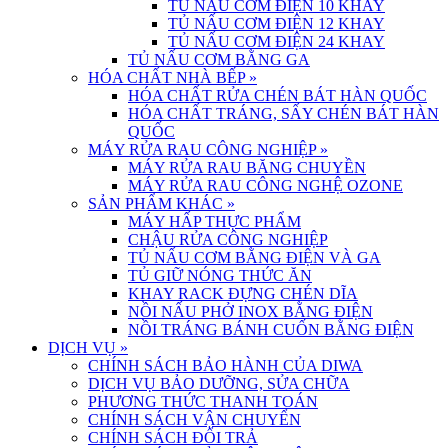
TỦ NẤU CƠM ĐIỆN 10 KHAY
TỦ NẤU CƠM ĐIỆN 12 KHAY
TỦ NẤU CƠM ĐIỆN 24 KHAY
TỦ NẤU CƠM BẰNG GA
HÓA CHẤT NHÀ BẾP
»
HÓA CHẤT RỬA CHÉN BÁT HÀN QUỐC
HÓA CHẤT TRÁNG, SẤY CHÉN BÁT HÀN
QUỐC
MÁY RỬA RAU CÔNG NGHIỆP
»
MÁY RỬA RAU BĂNG CHUYỀN
MÁY RỬA RAU CÔNG NGHỆ OZONE
SẢN PHẨM KHÁC
»
MÁY HẤP THỰC PHẨM
CHẬU RỬA CÔNG NGHIỆP
TỦ NẤU CƠM BẰNG ĐIỆN VÀ GA
TỦ GIỮ NÓNG THỨC ĂN
KHAY RACK ĐỰNG CHÉN DĨA
NỒI NẤU PHỞ INOX BẰNG ĐIỆN
NỒI TRÁNG BÁNH CUỐN BẰNG ĐIỆN
DỊCH VỤ
»
CHÍNH SÁCH BẢO HÀNH CỦA DIWA
DỊCH VỤ BẢO DƯỠNG, SỬA CHỮA
PHƯƠNG THỨC THANH TOÁN
CHÍNH SÁCH VẬN CHUYỂN
CHÍNH SÁCH ĐỔI TRẢ