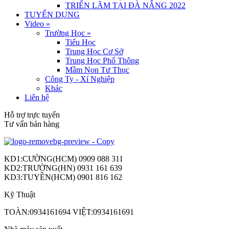
TRIỂN LÃM TẠI ĐÀ NẴNG 2022
TUYỂN DỤNG
Video
»
Trường Học
»
Tiểu Học
Trung Học Cơ Sở
Trung Học Phổ Thông
Mầm Non Tư Thục
Công Ty - Xí Nghiệp
Khác
Liên hệ
Hỗ trợ trực tuyến
Tư vấn bán hàng
KD1:CƯỜNG(HCM) 0909 088 311
KD2:TRƯỜNG(HN) 0931 161 639
KD3:TUYỀN(HCM) 0901 816 162
Kỹ Thuật
TOÀN:0934161694 VIỆT:0934161691