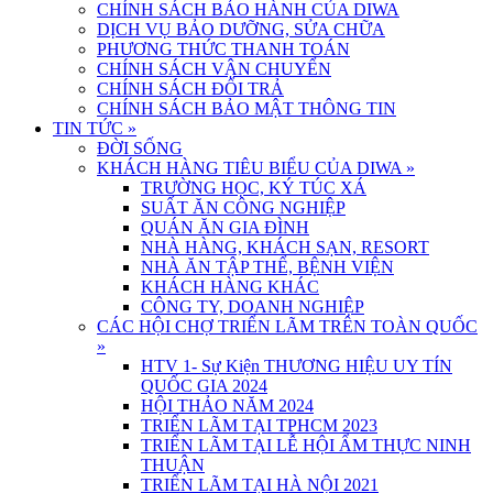
CHÍNH SÁCH BẢO HÀNH CỦA DIWA
DỊCH VỤ BẢO DƯỠNG, SỬA CHỮA
PHƯƠNG THỨC THANH TOÁN
CHÍNH SÁCH VẬN CHUYỂN
CHÍNH SÁCH ĐỔI TRẢ
CHÍNH SÁCH BẢO MẬT THÔNG TIN
TIN TỨC
»
ĐỜI SỐNG
KHÁCH HÀNG TIÊU BIỂU CỦA DIWA
»
TRƯỜNG HỌC, KÝ TÚC XÁ
SUẤT ĂN CÔNG NGHIỆP
QUÁN ĂN GIA ĐÌNH
NHÀ HÀNG, KHÁCH SẠN, RESORT
NHÀ ĂN TẬP THỂ, BỆNH VIỆN
KHÁCH HÀNG KHÁC
CÔNG TY, DOANH NGHIỆP
CÁC HỘI CHỢ TRIỂN LÃM TRÊN TOÀN QUỐC
»
HTV 1- Sự Kiện THƯƠNG HIỆU UY TÍN
QUỐC GIA 2024
HỘI THẢO NĂM 2024
TRIỂN LÃM TẠI TPHCM 2023
TRIỂN LÃM TẠI LỄ HỘI ẨM THỰC NINH
THUẬN
TRIỂN LÃM TẠI HÀ NỘI 2021