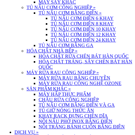
MÁY SẤY KHÁC
TỦ NẤU CƠM CÔNG NGHIỆP
»
TỦ NẤU CƠM BẰNG ĐIỆN
»
TỦ NẤU CƠM ĐIỆN 6 KHAY
TỦ NẤU CƠM ĐIỆN 8 KHAY
TỦ NẤU CƠM ĐIỆN 10 KHAY
TỦ NẤU CƠM ĐIỆN 12 KHAY
TỦ NẤU CƠM ĐIỆN 24 KHAY
TỦ NẤU CƠM BẰNG GA
HÓA CHẤT NHÀ BẾP
»
HÓA CHẤT RỬA CHÉN BÁT HÀN QUỐC
HÓA CHẤT TRÁNG, SẤY CHÉN BÁT HÀN
QUỐC
MÁY RỬA RAU CÔNG NGHIỆP
»
MÁY RỬA RAU BĂNG CHUYỀN
MÁY RỬA RAU CÔNG NGHỆ OZONE
SẢN PHẨM KHÁC
»
MÁY HẤP THỰC PHẨM
CHẬU RỬA CÔNG NGHIỆP
TỦ NẤU CƠM BẰNG ĐIỆN VÀ GA
TỦ GIỮ NÓNG THỨC ĂN
KHAY RACK ĐỰNG CHÉN DĨA
NỒI NẤU PHỞ INOX BẰNG ĐIỆN
NỒI TRÁNG BÁNH CUỐN BẰNG ĐIỆN
DỊCH VỤ
»