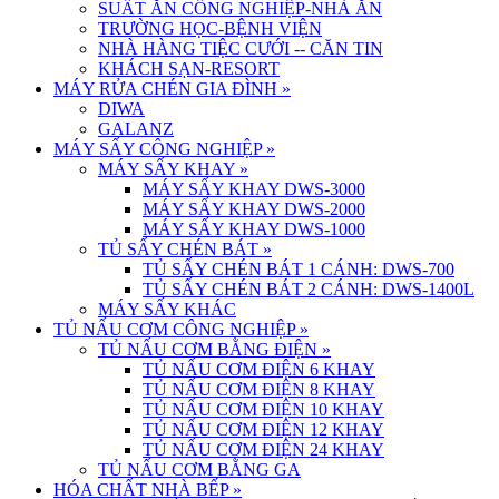
SUẤT ĂN CÔNG NGHIỆP-NHÀ ĂN
TRƯỜNG HỌC-BỆNH VIỆN
NHÀ HÀNG TIỆC CƯỚI -- CĂN TIN
KHÁCH SẠN-RESORT
MÁY RỬA CHÉN GIA ĐÌNH
»
DIWA
GALANZ
MÁY SẤY CÔNG NGHIỆP
»
MÁY SẤY KHAY
»
MÁY SẤY KHAY DWS-3000
MÁY SẤY KHAY DWS-2000
MÁY SẤY KHAY DWS-1000
TỦ SẤY CHÉN BÁT
»
TỦ SẤY CHÉN BÁT 1 CÁNH: DWS-700
TỦ SẤY CHÉN BÁT 2 CÁNH: DWS-1400L
MÁY SẤY KHÁC
TỦ NẤU CƠM CÔNG NGHIỆP
»
TỦ NẤU CƠM BẰNG ĐIỆN
»
TỦ NẤU CƠM ĐIỆN 6 KHAY
TỦ NẤU CƠM ĐIỆN 8 KHAY
TỦ NẤU CƠM ĐIỆN 10 KHAY
TỦ NẤU CƠM ĐIỆN 12 KHAY
TỦ NẤU CƠM ĐIỆN 24 KHAY
TỦ NẤU CƠM BẰNG GA
HÓA CHẤT NHÀ BẾP
»