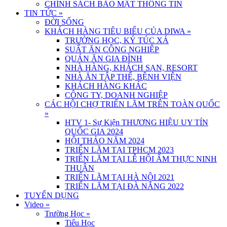
CHÍNH SÁCH BẢO MẬT THÔNG TIN
TIN TỨC
»
ĐỜI SỐNG
KHÁCH HÀNG TIÊU BIỂU CỦA DIWA
»
TRƯỜNG HỌC, KÝ TÚC XÁ
SUẤT ĂN CÔNG NGHIỆP
QUÁN ĂN GIA ĐÌNH
NHÀ HÀNG, KHÁCH SẠN, RESORT
NHÀ ĂN TẬP THỂ, BỆNH VIỆN
KHÁCH HÀNG KHÁC
CÔNG TY, DOANH NGHIỆP
CÁC HỘI CHỢ TRIỂN LÃM TRÊN TOÀN QUỐC
»
HTV 1- Sự Kiện THƯƠNG HIỆU UY TÍN
QUỐC GIA 2024
HỘI THẢO NĂM 2024
TRIỂN LÃM TẠI TPHCM 2023
TRIỂN LÃM TẠI LỄ HỘI ẨM THỰC NINH
THUẬN
TRIỂN LÃM TẠI HÀ NỘI 2021
TRIỂN LÃM TẠI ĐÀ NẴNG 2022
TUYỂN DỤNG
Video
»
Trường Học
»
Tiểu Học