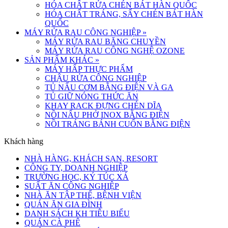
HÓA CHẤT RỬA CHÉN BÁT HÀN QUỐC
HÓA CHẤT TRÁNG, SẤY CHÉN BÁT HÀN
QUỐC
MÁY RỬA RAU CÔNG NGHIỆP
»
MÁY RỬA RAU BĂNG CHUYỀN
MÁY RỬA RAU CÔNG NGHỆ OZONE
SẢN PHẨM KHÁC
»
MÁY HẤP THỰC PHẨM
CHẬU RỬA CÔNG NGHIỆP
TỦ NẤU CƠM BẰNG ĐIỆN VÀ GA
TỦ GIỮ NÓNG THỨC ĂN
KHAY RACK ĐỰNG CHÉN DĨA
NỒI NẤU PHỞ INOX BẰNG ĐIỆN
NỒI TRÁNG BÁNH CUỐN BẰNG ĐIỆN
Khách hàng
NHÀ HÀNG, KHÁCH SẠN, RESORT
CÔNG TY, DOANH NGHIỆP
TRƯỜNG HỌC, KÝ TÚC XÁ
SUẤT ĂN CÔNG NGHIỆP
NHÀ ĂN TẬP THỂ, BỆNH VIỆN
QUÁN ĂN GIA ĐÌNH
DANH SÁCH KH TIÊU BIỂU
QUÁN CÀ PHÊ