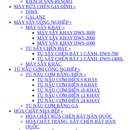
KHÁCH SẠN-RESORT
MÁY RỬA CHÉN GIA ĐÌNH
»
DIWA
GALANZ
MÁY SẤY CÔNG NGHIỆP
»
MÁY SẤY KHAY
»
MÁY SẤY KHAY DWS-3000
MÁY SẤY KHAY DWS-2000
MÁY SẤY KHAY DWS-1000
TỦ SẤY CHÉN BÁT
»
TỦ SẤY CHÉN BÁT 1 CÁNH: DWS-700
TỦ SẤY CHÉN BÁT 2 CÁNH: DWS-1400L
MÁY SẤY KHÁC
TỦ NẤU CƠM CÔNG NGHIỆP
»
TỦ NẤU CƠM BẰNG ĐIỆN
»
TỦ NẤU CƠM ĐIỆN 6 KHAY
TỦ NẤU CƠM ĐIỆN 8 KHAY
TỦ NẤU CƠM ĐIỆN 10 KHAY
TỦ NẤU CƠM ĐIỆN 12 KHAY
TỦ NẤU CƠM ĐIỆN 24 KHAY
TỦ NẤU CƠM BẰNG GA
HÓA CHẤT NHÀ BẾP
»
HÓA CHẤT RỬA CHÉN BÁT HÀN QUỐC
HÓA CHẤT TRÁNG, SẤY CHÉN BÁT HÀN
QUỐC