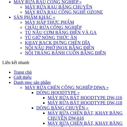
MÁY RỬA RAU CÔNG NGHIỆP
»
MÁY RỬA RAU BĂNG CHUYỀN
MÁY RỬA RAU CÔNG NGHỆ OZONE
SẢN PHẨM KHÁC
»
MÁY HẤP THỰC PHẨM
CHẬU RỬA CÔNG NGHIỆP
TỦ NẤU CƠM BẰNG ĐIỆN VÀ GA
TỦ GIỮ NÓNG THỨC ĂN
KHAY RACK ĐỰNG CHÉN DĨA
NỒI NẤU PHỞ INOX BẰNG ĐIỆN
NỒI TRÁNG BÁNH CUỐN BẰNG ĐIỆN
Liên kết nhanh
Trang chủ
Giới thiệu
Danh mục sản phẩm
MÁY RỬA CHÉN CÔNG NGHIỆP DIWA
»
DÒNG HOODTYPE
»
MÁY RỬA BÁT HOODTYPE DW-116
MÁY RỬA BÁT HOODTYPE DW-118
DÒNG BĂNG CHUYỀN
»
MÁY RỬA CHÉN BÁT, KHAY BĂNG
CHUYỀN DW-616
MÁY RỬA CHÉN BÁT, KHAY BĂNG