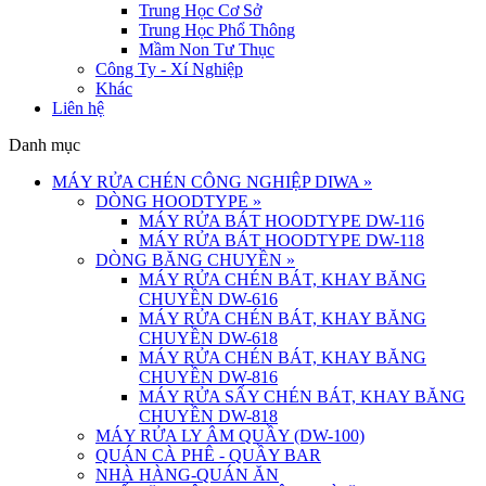
Trung Học Cơ Sở
Trung Học Phổ Thông
Mầm Non Tư Thục
Công Ty - Xí Nghiệp
Khác
Liên hệ
Danh mục
MÁY RỬA CHÉN CÔNG NGHIỆP DIWA
»
DÒNG HOODTYPE
»
MÁY RỬA BÁT HOODTYPE DW-116
MÁY RỬA BÁT HOODTYPE DW-118
DÒNG BĂNG CHUYỀN
»
MÁY RỬA CHÉN BÁT, KHAY BĂNG
CHUYỀN DW-616
MÁY RỬA CHÉN BÁT, KHAY BĂNG
CHUYỀN DW-618
MÁY RỬA CHÉN BÁT, KHAY BĂNG
CHUYỀN DW-816
MÁY RỬA SẤY CHÉN BÁT, KHAY BĂNG
CHUYỀN DW-818
MÁY RỬA LY ÂM QUẦY (DW-100)
QUÁN CÀ PHÊ - QUẦY BAR
NHÀ HÀNG-QUÁN ĂN