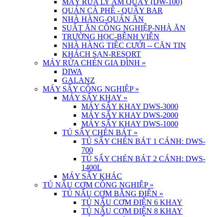
MÁY RỬA LY ÂM QUẦY (DW-100)
QUÁN CÀ PHÊ - QUẦY BAR
NHÀ HÀNG-QUÁN ĂN
SUẤT ĂN CÔNG NGHIỆP-NHÀ ĂN
TRƯỜNG HỌC-BỆNH VIỆN
NHÀ HÀNG TIỆC CƯỚI -- CĂN TIN
KHÁCH SẠN-RESORT
MÁY RỬA CHÉN GIA ĐÌNH
»
DIWA
GALANZ
MÁY SẤY CÔNG NGHIỆP
»
MÁY SẤY KHAY
»
MÁY SẤY KHAY DWS-3000
MÁY SẤY KHAY DWS-2000
MÁY SẤY KHAY DWS-1000
TỦ SẤY CHÉN BÁT
»
TỦ SẤY CHÉN BÁT 1 CÁNH: DWS-
700
TỦ SẤY CHÉN BÁT 2 CÁNH: DWS-
1400L
MÁY SẤY KHÁC
TỦ NẤU CƠM CÔNG NGHIỆP
»
TỦ NẤU CƠM BẰNG ĐIỆN
»
TỦ NẤU CƠM ĐIỆN 6 KHAY
TỦ NẤU CƠM ĐIỆN 8 KHAY