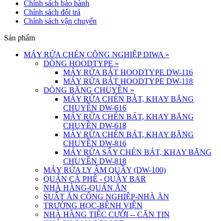
Chính sách bảo hành
Chính sách đổi trả
Chính sách vận chuyển
Sản phẩm
MÁY RỬA CHÉN CÔNG NGHIỆP DIWA
»
DÒNG HOODTYPE
»
MÁY RỬA BÁT HOODTYPE DW-116
MÁY RỬA BÁT HOODTYPE DW-118
DÒNG BĂNG CHUYỀN
»
MÁY RỬA CHÉN BÁT, KHAY BĂNG
CHUYỀN DW-616
MÁY RỬA CHÉN BÁT, KHAY BĂNG
CHUYỀN DW-618
MÁY RỬA CHÉN BÁT, KHAY BĂNG
CHUYỀN DW-816
MÁY RỬA SẤY CHÉN BÁT, KHAY BĂNG
CHUYỀN DW-818
MÁY RỬA LY ÂM QUẦY (DW-100)
QUÁN CÀ PHÊ - QUẦY BAR
NHÀ HÀNG-QUÁN ĂN
SUẤT ĂN CÔNG NGHIỆP-NHÀ ĂN
TRƯỜNG HỌC-BỆNH VIỆN
NHÀ HÀNG TIỆC CƯỚI -- CĂN TIN