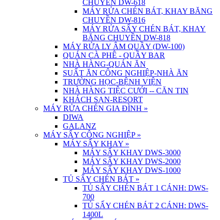
CHUYỀN DW-618
MÁY RỬA CHÉN BÁT, KHAY BĂNG
CHUYỀN DW-816
MÁY RỬA SẤY CHÉN BÁT, KHAY
BĂNG CHUYỀN DW-818
MÁY RỬA LY ÂM QUẦY (DW-100)
QUÁN CÀ PHÊ - QUẦY BAR
NHÀ HÀNG-QUÁN ĂN
SUẤT ĂN CÔNG NGHIỆP-NHÀ ĂN
TRƯỜNG HỌC-BỆNH VIỆN
NHÀ HÀNG TIỆC CƯỚI -- CĂN TIN
KHÁCH SẠN-RESORT
MÁY RỬA CHÉN GIA ĐÌNH
»
DIWA
GALANZ
MÁY SẤY CÔNG NGHIỆP
»
MÁY SẤY KHAY
»
MÁY SẤY KHAY DWS-3000
MÁY SẤY KHAY DWS-2000
MÁY SẤY KHAY DWS-1000
TỦ SẤY CHÉN BÁT
»
TỦ SẤY CHÉN BÁT 1 CÁNH: DWS-
700
TỦ SẤY CHÉN BÁT 2 CÁNH: DWS-
1400L