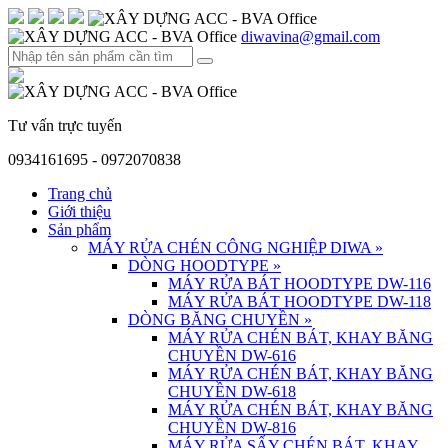
diwavina@gmail.com
Tư vấn trực tuyến
0934161695 - 0972070838
Trang chủ
Giới thiệu
Sản phẩm
MÁY RỬA CHÉN CÔNG NGHIỆP DIWA
»
DÒNG HOODTYPE
»
MÁY RỬA BÁT HOODTYPE DW-116
MÁY RỬA BÁT HOODTYPE DW-118
DÒNG BĂNG CHUYỀN
»
MÁY RỬA CHÉN BÁT, KHAY BĂNG
CHUYỀN DW-616
MÁY RỬA CHÉN BÁT, KHAY BĂNG
CHUYỀN DW-618
MÁY RỬA CHÉN BÁT, KHAY BĂNG
CHUYỀN DW-816
MÁY RỬA SẤY CHÉN BÁT, KHAY