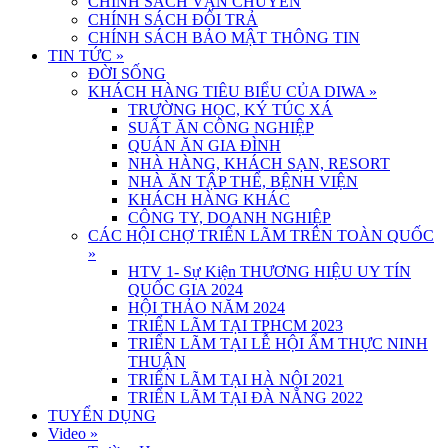
CHÍNH SÁCH VẬN CHUYỂN
CHÍNH SÁCH ĐỔI TRẢ
CHÍNH SÁCH BẢO MẬT THÔNG TIN
TIN TỨC
»
ĐỜI SỐNG
KHÁCH HÀNG TIÊU BIỂU CỦA DIWA
»
TRƯỜNG HỌC, KÝ TÚC XÁ
SUẤT ĂN CÔNG NGHIỆP
QUÁN ĂN GIA ĐÌNH
NHÀ HÀNG, KHÁCH SẠN, RESORT
NHÀ ĂN TẬP THỂ, BỆNH VIỆN
KHÁCH HÀNG KHÁC
CÔNG TY, DOANH NGHIỆP
CÁC HỘI CHỢ TRIỂN LÃM TRÊN TOÀN QUỐC
»
HTV 1- Sự Kiện THƯƠNG HIỆU UY TÍN
QUỐC GIA 2024
HỘI THẢO NĂM 2024
TRIỂN LÃM TẠI TPHCM 2023
TRIỂN LÃM TẠI LỄ HỘI ẨM THỰC NINH
THUẬN
TRIỂN LÃM TẠI HÀ NỘI 2021
TRIỂN LÃM TẠI ĐÀ NẴNG 2022
TUYỂN DỤNG
Video
»