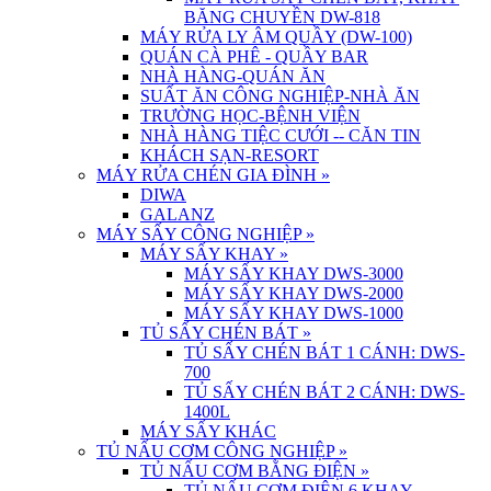
BĂNG CHUYỀN DW-818
MÁY RỬA LY ÂM QUẦY (DW-100)
QUÁN CÀ PHÊ - QUẦY BAR
NHÀ HÀNG-QUÁN ĂN
SUẤT ĂN CÔNG NGHIỆP-NHÀ ĂN
TRƯỜNG HỌC-BỆNH VIỆN
NHÀ HÀNG TIỆC CƯỚI -- CĂN TIN
KHÁCH SẠN-RESORT
MÁY RỬA CHÉN GIA ĐÌNH
»
DIWA
GALANZ
MÁY SẤY CÔNG NGHIỆP
»
MÁY SẤY KHAY
»
MÁY SẤY KHAY DWS-3000
MÁY SẤY KHAY DWS-2000
MÁY SẤY KHAY DWS-1000
TỦ SẤY CHÉN BÁT
»
TỦ SẤY CHÉN BÁT 1 CÁNH: DWS-
700
TỦ SẤY CHÉN BÁT 2 CÁNH: DWS-
1400L
MÁY SẤY KHÁC
TỦ NẤU CƠM CÔNG NGHIỆP
»
TỦ NẤU CƠM BẰNG ĐIỆN
»
TỦ NẤU CƠM ĐIỆN 6 KHAY