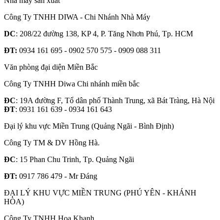
Nhà máy sản xuất
Công Ty TNHH DIWA - Chi Nhánh Nhà Máy
DC
: 208/22 đường 138, KP 4, P. Tăng Nhơn Phú, Tp. HCM
ĐT:
0934 161 695 - 0902 570 575 - 0909 088 311
Văn phòng đại diện Miền Bắc
Công Ty TNHH Diwa Chi nhánh miền bắc
ĐC
: 19A đường F, Tổ dân phố Thành Trung, xã Bát Tràng, Hà Nội
ĐT
: 0931 161 639 - 0934 161 643
Đại lý khu vực Miền Trung (Quảng Ngãi - Bình Định)
Công Ty TM & DV Hồng Hà.
ĐC
: 15 Phan Chu Trinh, Tp. Quảng Ngãi
ĐT:
0917 786 479 - Mr Đáng
ĐẠI LÝ KHU VỰC MIỀN TRUNG (PHÚ YÊN - KHÁNH
HÒA)
Công Ty TNHH Hoa Khanh