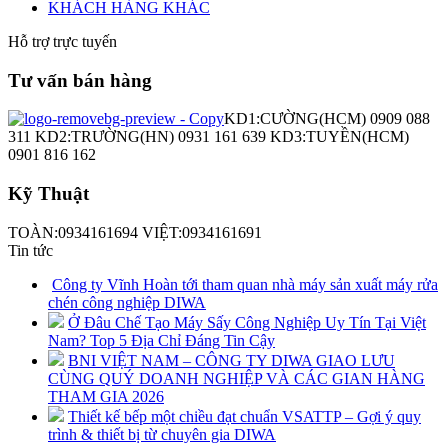
KHÁCH HÀNG KHÁC
Hỗ trợ trực tuyến
Tư vấn bán hàng
KD1:CƯỜNG(HCM) 0909 088
311 KD2:TRƯỜNG(HN) 0931 161 639 KD3:TUYỀN(HCM)
0901 816 162
Kỹ Thuật
TOÀN:0934161694 VIỆT:0934161691
Tin tức
Công ty Vĩnh Hoàn tới tham quan nhà máy sản xuất máy rửa
chén công nghiệp DIWA
Ở Đâu Chế Tạo Máy Sấy Công Nghiệp Uy Tín Tại Việt
Nam? Top 5 Địa Chỉ Đáng Tin Cậy
BNI VIỆT NAM – CÔNG TY DIWA GIAO LƯU
CÙNG QUÝ DOANH NGHIỆP VÀ CÁC GIAN HÀNG
THAM GIA 2026
Thiết kế bếp một chiều đạt chuẩn VSATTP – Gợi ý quy
trình & thiết bị từ chuyên gia DIWA