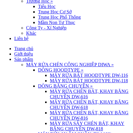
Trường Học
»
Tiểu Học
Trung Học Cơ Sở
Trung Học Phổ Thông
Mầm Non Tư Thục
Công Ty - Xí Nghiệp
Khác
Liên hệ
Trang chủ
Giới thiệu
Sản phẩm
MÁY RỬA CHÉN CÔNG NGHIỆP DIWA
»
DÒNG HOODTYPE
»
MÁY RỬA BÁT HOODTYPE DW-116
MÁY RỬA BÁT HOODTYPE DW-118
DÒNG BĂNG CHUYỀN
»
MÁY RỬA CHÉN BÁT, KHAY BĂNG
CHUYỀN DW-616
MÁY RỬA CHÉN BÁT, KHAY BĂNG
CHUYỀN DW-618
MÁY RỬA CHÉN BÁT, KHAY BĂNG
CHUYỀN DW-816
MÁY RỬA SẤY CHÉN BÁT, KHAY
BĂNG CHUYỀN DW-818