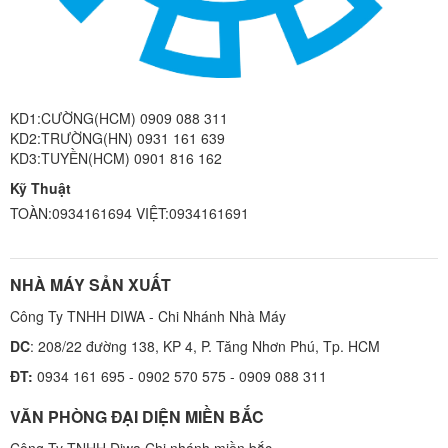
KD1:CƯỜNG(HCM) 0909 088 311
KD2:TRƯỜNG(HN) 0931 161 639
KD3:TUYỀN(HCM) 0901 816 162
Kỹ Thuật
TOÀN:0934161694 VIỆT:0934161691
NHÀ MÁY SẢN XUẤT
Công Ty TNHH DIWA - Chi Nhánh Nhà Máy
DC
: 208/22 đường 138, KP 4, P. Tăng Nhơn Phú, Tp. HCM
ĐT:
0934 161 695 - 0902 570 575 - 0909 088 311
VĂN PHÒNG ĐẠI DIỆN MIỀN BẮC
Công Ty TNHH Diwa Chi nhánh miền bắc