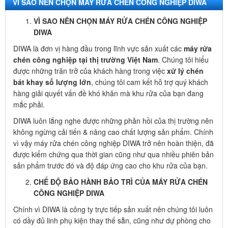
VÌ SAO NÊN CHỌN MÁY RỬA CHÉN CÔNG NGHIỆP DIWA
VÌ SAO NÊN CHỌN MÁY RỬA CHÉN CÔNG NGHIỆP
DIWA
DIWA là đơn vị hàng đầu trong lĩnh vực sản xuất các
máy rửa
chén công nghiệp tại thị trường Việt Nam
. Chúng tôi hiểu
được những trăn trở của khách hàng trong việc
xử lý chén
bát khay số lượng lớn
, chúng tôi cam kết hỗ trợ quý khách
hàng giải quyết vấn đề khó khăn mà khu rửa của bạn đang
mắc phải.
DIWA luôn lắng nghe được những phản hồi của thị trường nên
không ngừng cải tiến & nâng cao chất lượng sản phẩm. Chính
vì vậy máy rửa chén công nghiệp DIWA trở nên hoàn thiện, đã
được kiểm chứng qua thời gian cũng như qua nhiều phiên bản
sản phẩm trước đó và độ đáp ứng cao cho khu rửa của bạn.
CHẾ ĐỘ BẢO HÀNH BẢO TRÌ CỦA MÁY RỬA CHÉN
CÔNG NGHIỆP DIWA
Chính vì DIWA là công ty trực tiếp sản xuất nên chúng tôi luôn
có dầy đủ linh phụ kiện thay thế sẵn, cũng như dự phòng cho