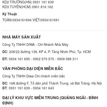
KD2:TRƯỜNG(HN) 0931 161 639
KD3:TUYỀN(HCM) 0901 816 162
Kỹ Thuật
TOÀN:0934161694 VIỆT:0934161691
NHÀ MÁY SẢN XUẤT
Công Ty TNHH DIWA - Chi Nhánh Nhà Máy
DC
: 208/22 đường 138, KP 4, P. Tăng Nhơn Phú, Tp. HCM
ĐT:
0934 161 695 - 0902 570 575 - 0909 088 311
VĂN PHÒNG ĐẠI DIỆN MIỀN BẮC
Công Ty TNHH Diwa Chi nhánh miền bắc
ĐC
: 19A đường F, Tổ dân phố Thành Trung, xã Bát Tràng, Hà Nội
ĐT
: 0931 161 639 - 0934 161 643
ĐẠI LÝ KHU VỰC MIỀN TRUNG (QUẢNG NGÃI - BÌNH
ĐỊNH)