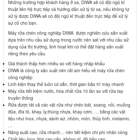
Những trường hợp khách hàng ở xa, DIWA sẽ có đội ngũ kĩ
thuật liên hệ trực tiếp và hướng dẫn xử lý từ xa, nếu không tự
xử lý được DIWA sẽ có đội ngũ kĩ thuật đến trực tiếp để xử lý
sự cố cho bạn.
Máy rửa chén công nghiệp DIWA được nghiên cứu sản xuất
dựa trên nhu cầu sử dụng trong nước nên sát với nhu cầu sử
dụng của thị trường, linh hoạt khi có thể đặt hàng sản xuất
riêng theo yêu cầu.
Giá thành thấp hơn nhiều so với hàng nhập khẩu
DIWA là công ty sản xuất nên rất am hiểu về máy rửa chén
công nghiệp
Linh kiện thay thế luôn có sẵn, thời gian bảo trì máy nhanh
Máy rửa tiết kiệm nước, hóa chất rửa 10 lần so với rửa tay
truyền thống
Rửa được tất cả các vật rửa như chén bát, xoang, nồi, muỗng
đũa, đĩa tô, khay, ly,thùng nhựa, khay cơm, … bằng các vật
liệu như Inox, nhựa, sành sứ, nhôm, môn, thủy tình, melamin,
…
Năng suất cao, rửa nhanh… nên tiết kiệm chi phí nhân công
Chất liệu Inox 304 cao cấp, không gỉ, độ bền cao.