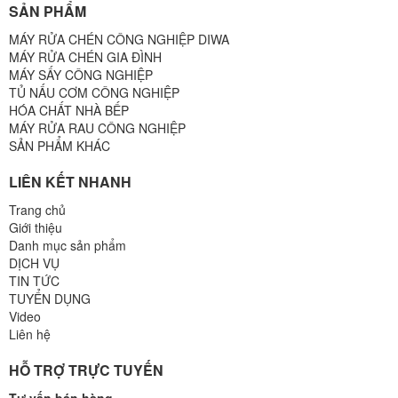
SẢN PHẨM
MÁY RỬA CHÉN CÔNG NGHIỆP DIWA
MÁY RỬA CHÉN GIA ĐÌNH
MÁY SẤY CÔNG NGHIỆP
TỦ NẤU CƠM CÔNG NGHIỆP
HÓA CHẤT NHÀ BẾP
MÁY RỬA RAU CÔNG NGHIỆP
SẢN PHẨM KHÁC
LIÊN KẾT NHANH
Trang chủ
Giới thiệu
Danh mục sản phẩm
DỊCH VỤ
TIN TỨC
TUYỂN DỤNG
Video
Liên hệ
HỖ TRỢ TRỰC TUYẾN
Tư vấn bán hàng