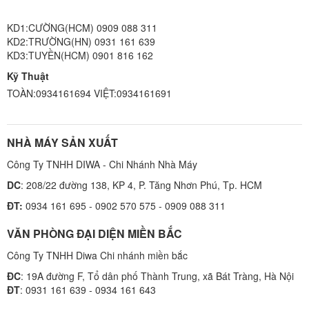
KD1:CƯỜNG(HCM) 0909 088 311
KD2:TRƯỜNG(HN) 0931 161 639
KD3:TUYỀN(HCM) 0901 816 162
Kỹ Thuật
TOÀN:0934161694 VIỆT:0934161691
NHÀ MÁY SẢN XUẤT
Công Ty TNHH DIWA - Chi Nhánh Nhà Máy
DC
: 208/22 đường 138, KP 4, P. Tăng Nhơn Phú, Tp. HCM
ĐT:
0934 161 695 - 0902 570 575 - 0909 088 311
VĂN PHÒNG ĐẠI DIỆN MIỀN BẮC
Công Ty TNHH Diwa Chi nhánh miền bắc
ĐC
: 19A đường F, Tổ dân phố Thành Trung, xã Bát Tràng, Hà Nội
ĐT
: 0931 161 639 - 0934 161 643