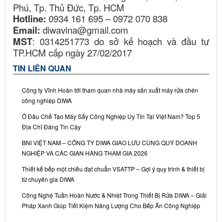
Phú, Tp. Thủ Đức, Tp. HCM
Hotline:
0934 161 695 – 0972 070 838
Email:
diwavina@gmail.com
MST
: 0314251773 do sở kế hoạch và đầu tư
TP.HCM cấp ngày 27/02/2017
TIN LIÊN QUAN
Công ty Vĩnh Hoàn tới tham quan nhà máy sản xuất máy rửa chén
công nghiệp DIWA
Ở Đâu Chế Tạo Máy Sấy Công Nghiệp Uy Tín Tại Việt Nam? Top 5
Địa Chỉ Đáng Tin Cậy
BNI VIỆT NAM – CÔNG TY DIWA GIAO LƯU CÙNG QUÝ DOANH
NGHIỆP VÀ CÁC GIAN HÀNG THAM GIA 2026
Thiết kế bếp một chiều đạt chuẩn VSATTP – Gợi ý quy trình & thiết bị
từ chuyên gia DIWA
Công Nghệ Tuần Hoàn Nước & Nhiệt Trong Thiết Bị Rửa DIWA – Giải
Pháp Xanh Giúp Tiết Kiệm Năng Lượng Cho Bếp Ăn Công Nghiệp