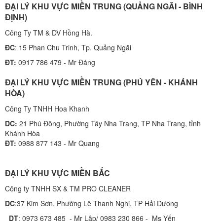
ĐẠI LÝ KHU VỰC MIỀN TRUNG (QUẢNG NGÃI - BÌNH
ĐỊNH)
Công Ty TM & DV Hồng Hà.
ĐC
: 15 Phan Chu Trinh, Tp. Quảng Ngãi
ĐT:
0917 786 479 - Mr Đáng
ĐẠI LÝ KHU VỰC MIỀN TRUNG (PHÚ YÊN - KHÁNH
HÒA)
Công Ty TNHH Hoa Khanh
DC:
21 Phú Đông, Phường Tây Nha Trang, TP Nha Trang, tỉnh
Khánh Hòa
ĐT:
0988 877 143 - Mr Quang
ĐẠI LÝ KHU VỰC MIỀN BẮC
Công ty TNHH SX & TM PRO CLEANER
DC
:37 Kim Sơn, Phường Lê Thanh Nghị, TP Hải Dương
DT
: 0973 673 485 - Mr Lập/ 0983 230 866 - Ms Yến