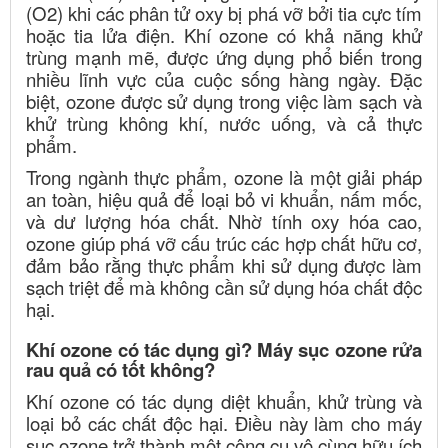
(O2) khi các phân tử oxy bị phá vỡ bởi tia cực tím
hoặc tia lửa điện. Khí ozone có khả năng khử
trùng mạnh mẽ, được ứng dụng phổ biến trong
nhiều lĩnh vực của cuộc sống hàng ngày. Đặc
biệt, ozone được sử dụng trong việc làm sạch và
khử trùng không khí, nước uống, và cả thực
phẩm.
Trong ngành thực phẩm, ozone là một giải pháp
an toàn, hiệu quả để loại bỏ vi khuẩn, nấm mốc,
và dư lượng hóa chất. Nhờ tính oxy hóa cao,
ozone giúp phá vỡ cấu trúc các hợp chất hữu cơ,
đảm bảo rằng thực phẩm khi sử dụng được làm
sạch triệt để mà không cần sử dụng hóa chất độc
hại.
Khí ozone có tác dụng gì? Máy sục ozone rửa
rau quả có tốt không?
Khí ozone có tác dụng diệt khuẩn, khử trùng và
loại bỏ các chất độc hại. Điều này làm cho máy
sục ozone trở thành một công cụ vô cùng hữu ích