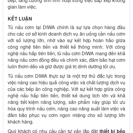
bếp, tăng cường tính linh hoạt trong việc sắp xếp không
gian làm việc.
KẾT LUẬN
Tủ nấu cơm tại DIWA chính là sự lựa chọn hàng đầu
cho các cơ sở kinh doanh dịch vụ ăn uống cần nấu cơm
với số lượng lớn, nhờ vào sự kết hợp hoàn hảo giữa
công nghệ tiên tiến và thiết kế thông minh. Với công
nghệ nấu hấp tiên tiến, tủ nấu cơm DIWA mang đến khả
năng nấu cơm đồng đều và chính xác, đảm bảo hạt cơm
luôn thơm dẻo và giữ được giá trị dinh dưỡng tối ưu.
Tủ nấu cơm DIWA thực sự là một trợ thủ đắc lực trong
việc nâng cao hiệu quả công việc và chất lượng dịch vụ
của các bếp ăn công nghiệp. Với sự kết hợp giữa công
nghệ nấu hấp tiên tiến, thiết kế dung tích lớn và khả
năng tiết kiệm năng lượng, sản phẩm này giúp tối ưu
hóa quy trình nấu cơm, nâng cao năng suất làm việc và
đảm bảo phục vụ cơm ngon miệng cho số lượng lớn
khách hàng.
Quý khách có nhu cầu cần tư vấn lắp đặt
thiết bị bếp