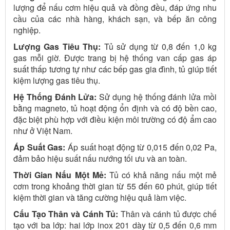
lượng để nấu cơm hiệu quả và đồng đều, đáp ứng nhu
cầu của các nhà hàng, khách sạn, và bếp ăn công
nghiệp.
Lượng Gas Tiêu Thụ:
Tủ sử dụng từ 0,8 đến 1,0 kg
gas mỗi giờ. Được trang bị hệ thống van cấp gas áp
suất thấp tương tự như các bếp gas gia đình, tủ giúp tiết
kiệm lượng gas tiêu thụ.
Hệ Thống Đánh Lửa:
Sử dụng hệ thống đánh lửa mồi
bằng magneto, tủ hoạt động ổn định và có độ bền cao,
đặc biệt phù hợp với điều kiện môi trường có độ ẩm cao
như ở Việt Nam.
Áp Suất Gas:
Áp suất hoạt động từ 0,015 đến 0,02 Pa,
đảm bảo hiệu suất nấu nướng tối ưu và an toàn.
Thời Gian Nấu Một Mẻ:
Tủ có khả năng nấu một mẻ
cơm trong khoảng thời gian từ 55 đến 60 phút, giúp tiết
kiệm thời gian và tăng cường hiệu quả làm việc.
Cấu Tạo Thân và Cánh Tủ:
Thân và cánh tủ được chế
tạo với ba lớp: hai lớp inox 201 dày từ 0,5 đến 0,6 mm