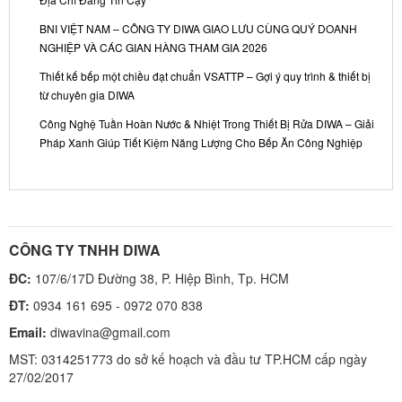
Địa Chỉ Đáng Tin Cậy
BNI VIỆT NAM – CÔNG TY DIWA GIAO LƯU CÙNG QUÝ DOANH
NGHIỆP VÀ CÁC GIAN HÀNG THAM GIA 2026
Thiết kế bếp một chiều đạt chuẩn VSATTP – Gợi ý quy trình & thiết bị
từ chuyên gia DIWA
Công Nghệ Tuần Hoàn Nước & Nhiệt Trong Thiết Bị Rửa DIWA – Giải
Pháp Xanh Giúp Tiết Kiệm Năng Lượng Cho Bếp Ăn Công Nghiệp
CÔNG TY TNHH DIWA
ĐC:
107/6/17D Đường 38, P. Hiệp Bình, Tp. HCM
ĐT:
0934 161 695 - 0972 070 838
Email:
diwavina@gmail.com
MST: 0314251773 do sở kế hoạch và đầu tư TP.HCM cấp ngày
27/02/2017