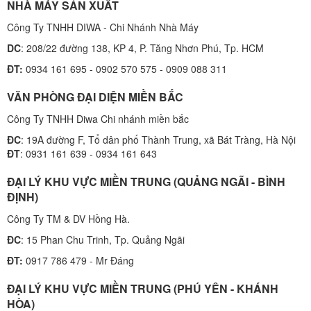
NHÀ MÁY SẢN XUẤT
Công Ty TNHH DIWA - Chi Nhánh Nhà Máy
DC
: 208/22 đường 138, KP 4, P. Tăng Nhơn Phú, Tp. HCM
ĐT:
0934 161 695 - 0902 570 575 - 0909 088 311
VĂN PHÒNG ĐẠI DIỆN MIỀN BẮC
Công Ty TNHH Diwa Chi nhánh miền bắc
ĐC
: 19A đường F, Tổ dân phố Thành Trung, xã Bát Tràng, Hà Nội
ĐT
: 0931 161 639 - 0934 161 643
ĐẠI LÝ KHU VỰC MIỀN TRUNG (QUẢNG NGÃI - BÌNH
ĐỊNH)
Công Ty TM & DV Hồng Hà.
ĐC
: 15 Phan Chu Trinh, Tp. Quảng Ngãi
ĐT:
0917 786 479 - Mr Đáng
ĐẠI LÝ KHU VỰC MIỀN TRUNG (PHÚ YÊN - KHÁNH
HÒA)