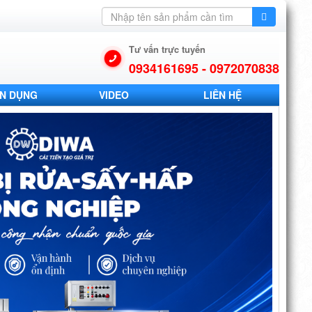
Tư vấn trực tuyến
0934161695 - 0972070838
N DỤNG
VIDEO
LIÊN HỆ