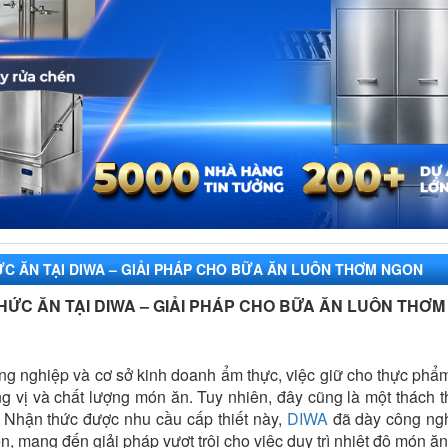
C ĂN TẠI DIWA – GIẢI PHÁP CHO BỮA ĂN LUÔN THƠM NGON
HỨC ĂN TẠI DIWA – GIẢI PHÁP CHO BỮA ĂN LUÔN THƠ
g nghiệp và cơ sở kinh doanh ẩm thực, việc giữ cho thực phẩm 
 vị và chất lượng món ăn. Tuy nhiên, đây cũng là một thách t
 Nhận thức được nhu cầu cấp thiết này,
DIWA
đã dày công ngh
ến, mang đến giải pháp vượt trội cho việc duy trì nhiệt độ món ăn