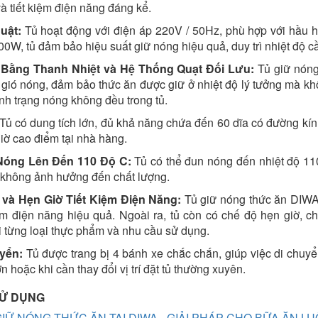
và tiết kiệm điện năng đáng kể.
uật:
Tủ hoạt động với điện áp 220V / 50Hz, phù hợp với hầu 
W, tủ đảm bảo hiệu suất giữ nóng hiệu quả, duy trì nhiệt độ c
Bằng Thanh Nhiệt và Hệ Thống Quạt Đối Lưu:
Tủ giữ nóng
gió nóng, đảm bảo thức ăn được giữ ở nhiệt độ lý tưởng mà khô
ình trạng nóng không đều trong tủ.
Tủ có dung tích lớn, đủ khả năng chứa đến 60 dĩa có đường kí
giờ cao điểm tại nhà hàng.
óng Lên Đến 110 Độ C:
Tủ có thể đun nóng đến nhiệt độ 110
không ảnh hưởng đến chất lượng.
và Hẹn Giờ Tiết Kiệm Điện Năng:
Tủ giữ nóng thức ăn DIWA đ
kiệm điện năng hiệu quả. Ngoài ra, tủ còn có chế độ hẹn giờ, 
i từng loại thực phẩm và nhu cầu sử dụng.
yển:
Tủ được trang bị 4 bánh xe chắc chắn, giúp việc di chuyển 
 hoặc khi cần thay đổi vị trí đặt tủ thường xuyên.
 SỬ DỤNG