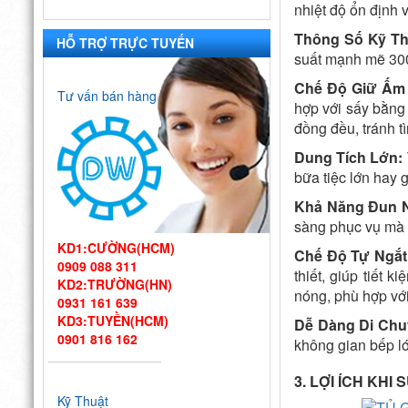
nhiệt độ ổn định 
Thông Số Kỹ Th
HỖ TRỢ TRỰC TUYẾN
suất mạnh mẽ 3000
Chế Độ Giữ Ấm 
Tư vấn bán hàng
hợp với sấy bằng 
đồng đều, tránh t
Dung Tích Lớn:
bữa tiệc lớn hay 
Khả Năng Đun N
sàng phục vụ mà 
KD1:CƯỜNG(HCM)
Chế Độ Tự Ngắt 
0909 088 311
thiết, giúp tiết 
KD2:TRƯỜNG(HN)
nóng, phù hợp vớ
0931 161 639
KD3:TUYỀN(HCM)
Dễ Dàng Di Chu
0901 816 162
không gian bếp lớn
Thiết kế bếp
3. LỢI ÍCH KHI
một chiều đạt
Kỹ Thuật
chuẩn VSATTP