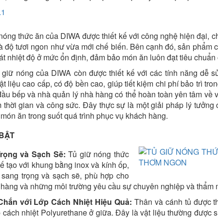
óng thức ăn của DIWA được thiết kế với công nghệ hiện đại, cho
và độ tươi ngon như vừa mới chế biến. Bên cạnh đó, sản phẩm c
át nhiệt độ ở mức ổn định, đảm bảo món ăn luôn đạt tiêu chuẩn
ủ giữ nóng của DIWA còn được thiết kế với các tính năng dễ sử
t liệu cao cấp, có độ bền cao, giúp tiết kiệm chi phí bảo trì tro
ầu bếp và nhà quản lý nhà hàng có thể hoàn toàn yên tâm về v
ệm thời gian và công sức. Đây thực sự là một giải pháp lý tưởn
g món ăn trong suốt quá trình phục vụ khách hàng.
 BẬT
Trọng và Sạch Sẽ:
Tủ giữ nóng thức
 tạo với khung bằng inox và kính ốp,
 sang trọng và sạch sẽ, phù hợp cho
 hàng và những môi trường yêu cầu sự chuyên nghiệp và thẩm 
Chắn với Lớp Cách Nhiệt Hiệu Quả:
Thân và cánh tủ được thi
cách nhiệt Polyurethane ở giữa. Đây là vật liệu thường được s