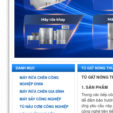
DANH MỤC
TỦ GIỮ NÓNG THỨ
TỦ GIỮ NÓNG T
MÁY RỬA CHÉN CÔNG
NGHIỆP DIWA
1. SẢN PHẨM
MÁY RỬA CHÉN GIA ĐÌNH
Trong các bếp côn
MÁY SẤY CÔNG NGHIỆP
để đảm bảo hương
ứng yêu cầu này.
TỦ NẤU CƠM CÔNG NGHIỆP
công nghệ tiên ti