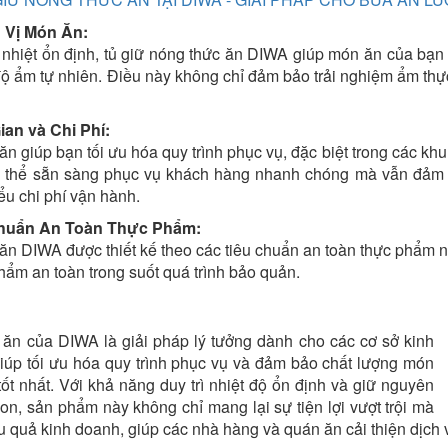
 Vị Món Ăn:
nhiệt ổn định, tủ giữ nóng thức ăn DIWA giúp món ăn của bạn l
độ ẩm tự nhiên. Điều này không chỉ đảm bảo trải nghiệm ẩm thự
ian và Chi Phí:
ăn giúp bạn tối ưu hóa quy trình phục vụ, đặc biệt trong các k
ó thể sẵn sàng phục vụ khách hàng nhanh chóng mà vẫn đảm b
ểu chi phí vận hành.
huẩn An Toàn Thực Phẩm:
ăn DIWA được thiết kế theo các tiêu chuẩn an toàn thực phẩm n
hẩm an toàn trong suốt quá trình bảo quản.
 ăn của DIWA là giải pháp lý tưởng dành cho các cơ sở kinh
iúp tối ưu hóa quy trình phục vụ và đảm bảo chất lượng món
ốt nhất. Với khả năng duy trì nhiệt độ ổn định và giữ nguyên
on, sản phẩm này không chỉ mang lại sự tiện lợi vượt trội mà
 quả kinh doanh, giúp các nhà hàng và quán ăn cải thiện dịch 