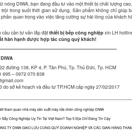
iữ nóng DIWA, bạn đang đầu tư vào một thiết bị chất lượng cao, 
 trội trong suốt thời gian sử dụng. Sản phẩm không chỉ giúp b
phần quan trọng vào việc tăng cường sự hài lòng của khách hà
 cầu cần tư vấn lắp đặt
thiết bị bếp công nghiệp
xin LH hotli
ất hân hạnh được hợp tác cùng quý khách!
—————————————————————————–
 DIWA
22 đường 138, KP 4, P. Tân Phú, Tp. Thủ Đức, Tp. HCM
 695 – 0972 070 838
@gmail.com
3 do sở kế hoạch và đầu tư TP.HCM cấp ngày 27/02/2017
tới tham quan nhà máy sản xuất máy rửa chén công nghiệp DIWA
 Sấy Công Nghiệp Uy Tín Tại Việt Nam? Top 5 Địa Chỉ Đáng Tin Cậy
CÔNG TY DIWA GIAO LƯU CÙNG QUÝ DOANH NGHIỆP VÀ CÁC GIAN HÀNG THAM