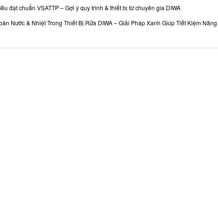
iều đạt chuẩn VSATTP – Gợi ý quy trình & thiết bị từ chuyên gia DIWA
àn Nước & Nhiệt Trong Thiết Bị Rửa DIWA – Giải Pháp Xanh Giúp Tiết Kiệm Nă