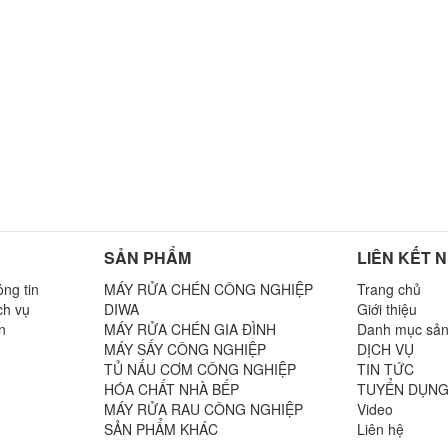
SẢN PHẨM
LIÊN KẾT 
ng tin
MÁY RỬA CHÉN CÔNG NGHIỆP
Trang chủ
ch vụ
DIWA
Giới thiệu
n
MÁY RỬA CHÉN GIA ĐÌNH
Danh mục sả
MÁY SẤY CÔNG NGHIỆP
DỊCH VỤ
TỦ NẤU CƠM CÔNG NGHIỆP
TIN TỨC
n
HÓA CHẤT NHÀ BẾP
TUYỂN DỤN
MÁY RỬA RAU CÔNG NGHIỆP
Video
SẢN PHẨM KHÁC
Liên hệ