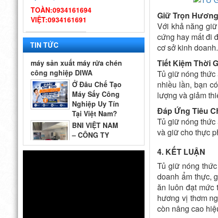
– Gợi ý quy trình & thiết bị
TOÀN:0934161694
Giữ Trọn Hương
từ chuyên gia DIWA
VIỆT:0934161691
Công ty Vĩnh
Với khả năng giữ 
Hoàn tới tham quan nhà
cứng hay mất đi 
máy sản xuất máy rửa chén
TIN TỨC
cơ sở kinh doanh.
công nghiệp DIWA
Ở Đâu Chế Tạo
Tiết Kiệm Thời G
Máy Sấy Công
Tủ giữ nóng thức 
Nghiệp Uy Tín
nhiều lần, bạn c
Tại Việt Nam?
lượng và giảm thi
Top 5 Địa Chỉ Đáng Tin Cậy
BNI VIỆT NAM
Đáp Ứng Tiêu C
– CÔNG TY
Tủ giữ nóng thức 
DIWA GIAO
LƯU CÙNG
và giữ cho thực p
QUÝ DOANH NGHIỆP VÀ
Thiết kế bếp
CÁC GIAN HÀNG THAM GIA
4. KẾT LUẬN
một chiều đạt
2026
chuẩn VSATTP
Tủ giữ nóng thức
– Gợi ý quy trình & thiết bị
doanh ẩm thực, g
từ chuyên gia DIWA
Công ty Vĩnh
ăn luôn đạt mức t
Hoàn tới tham quan nhà
hương vị thơm ng
máy sản xuất máy rửa chén
còn nâng cao hiệu
công nghiệp DIWA