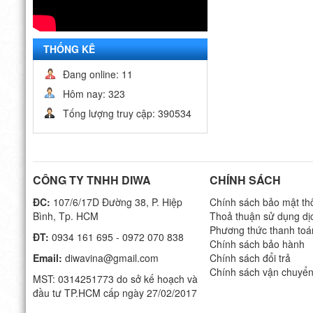
THỐNG KÊ
Đang online: 11
Hôm nay: 323
Tống lượng truy cập: 390534
CÔNG TY TNHH DIWA
CHÍNH SÁCH
ĐC:
107/6/17D Đường 38, P. Hiệp
Chính sách bảo mật thô
Bình, Tp. HCM
Thoả thuận sử dụng dị
Phương thức thanh toá
ĐT:
0934 161 695 - 0972 070 838
Chính sách bảo hành
Email:
diwavina@gmail.com
Chính sách đổi trả
Chính sách vận chuyể
MST: 0314251773 do sở kế hoạch và
đầu tư TP.HCM cấp ngày 27/02/2017