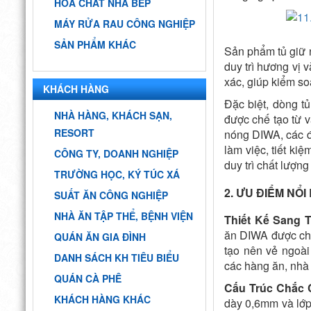
HÓA CHẤT NHÀ BẾP
MÁY RỬA RAU CÔNG NGHIỆP
SẢN PHẨM KHÁC
Sản phẩm tủ giữ n
duy trì hương vị 
xác, giúp kiểm so
KHÁCH HÀNG
Đặc biệt, dòng t
NHÀ HÀNG, KHÁCH SẠN,
được chế tạo từ vậ
RESORT
nóng DIWA, các đ
làm việc, tiết ki
CÔNG TY, DOANH NGHIỆP
duy trì chất lượn
TRƯỜNG HỌC, KÝ TÚC XÁ
2. ƯU ĐIỂM NỔI
SUẤT ĂN CÔNG NGHIỆP
NHÀ ĂN TẬP THỂ, BỆNH VIỆN
Thiết Kế Sang 
ăn DIWA được chế
QUÁN ĂN GIA ĐÌNH
tạo nên vẻ ngoài
DANH SÁCH KH TIÊU BIỂU
các hàng ăn, nhà
QUÁN CÀ PHÊ
Cấu Trúc Chắc 
KHÁCH HÀNG KHÁC
dày 0,6mm và lớp 