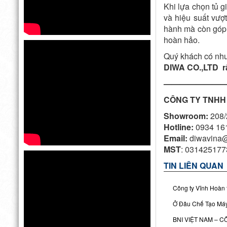
Khi lựa chọn tủ g
và hiệu suất vượt
hành mà còn góp 
hoàn hảo.
Quý khách có nhu
DIWA CO.,LTD r
———————
CÔNG TY TNHH
Showroom:
208/
Hotline:
0934 161
Email:
diwavina
MST
: 031425177
TIN LIÊN QUAN
Công ty Vĩnh Hoàn 
Ở Đâu Chế Tạo Máy
BNI VIỆT NAM – 