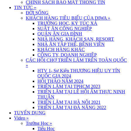
CHÍNH SÁCH BẢO MẬT THÔNG TIN
TIN TỨC
»
ĐỜI SỐNG
KHÁCH HÀNG TIÊU BIỂU CỦA DIWA
»
TRƯỜNG HỌC, KÝ TÚC XÁ
SUẤT ĂN CÔNG NGHIỆP
QUÁN ĂN GIA ĐÌNH
NHÀ HÀNG, KHÁCH SẠN, RESORT
NHÀ ĂN TẬP THỂ, BỆNH VIỆN
KHÁCH HÀNG KHÁC
CÔNG TY, DOANH NGHIỆP
CÁC HỘI CHỢ TRIỂN LÃM TRÊN TOÀN QUỐC
»
HTV 1- Sự Kiện THƯƠNG HIỆU UY TÍN
QUỐC GIA 2024
HỘI THẢO NĂM 2024
TRIỂN LÃM TẠI TPHCM 2023
TRIỂN LÃM TẠI LỄ HỘI ẨM THỰC NINH
THUẬN
TRIỂN LÃM TẠI HÀ NỘI 2021
TRIỂN LÃM TẠI ĐÀ NẴNG 2022
TUYỂN DỤNG
Video
»
Trường Học
»
Tiểu Học