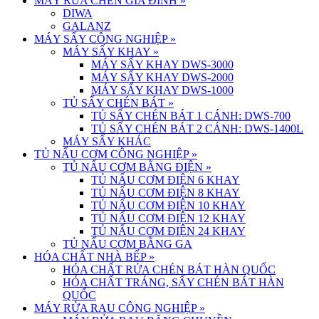
MÁY RỬA CHÉN GIA ĐÌNH
»
DIWA
GALANZ
MÁY SẤY CÔNG NGHIỆP
»
MÁY SẤY KHAY
»
MÁY SẤY KHAY DWS-3000
MÁY SẤY KHAY DWS-2000
MÁY SẤY KHAY DWS-1000
TỦ SẤY CHÉN BÁT
»
TỦ SẤY CHÉN BÁT 1 CÁNH: DWS-700
TỦ SẤY CHÉN BÁT 2 CÁNH: DWS-1400L
MÁY SẤY KHÁC
TỦ NẤU CƠM CÔNG NGHIỆP
»
TỦ NẤU CƠM BẰNG ĐIỆN
»
TỦ NẤU CƠM ĐIỆN 6 KHAY
TỦ NẤU CƠM ĐIỆN 8 KHAY
TỦ NẤU CƠM ĐIỆN 10 KHAY
TỦ NẤU CƠM ĐIỆN 12 KHAY
TỦ NẤU CƠM ĐIỆN 24 KHAY
TỦ NẤU CƠM BẰNG GA
HÓA CHẤT NHÀ BẾP
»
HÓA CHẤT RỬA CHÉN BÁT HÀN QUỐC
HÓA CHẤT TRÁNG, SẤY CHÉN BÁT HÀN
QUỐC
MÁY RỬA RAU CÔNG NGHIỆP
»