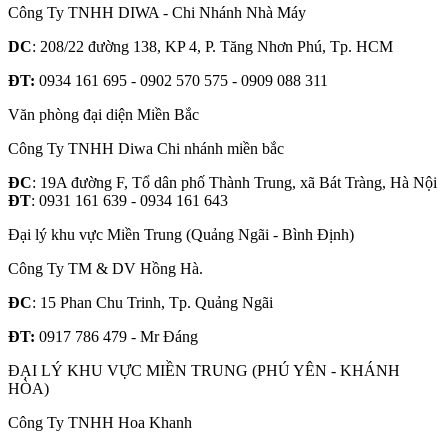
Công Ty TNHH DIWA - Chi Nhánh Nhà Máy
DC
: 208/22 đường 138, KP 4, P. Tăng Nhơn Phú, Tp. HCM
ĐT:
0934 161 695 - 0902 570 575 - 0909 088 311
Văn phòng đại diện Miền Bắc
Công Ty TNHH Diwa Chi nhánh miền bắc
ĐC
: 19A đường F, Tổ dân phố Thành Trung, xã Bát Tràng, Hà Nội
ĐT
: 0931 161 639 - 0934 161 643
Đại lý khu vực Miền Trung (Quảng Ngãi - Bình Định)
Công Ty TM & DV Hồng Hà.
ĐC
: 15 Phan Chu Trinh, Tp. Quảng Ngãi
ĐT:
0917 786 479 - Mr Đáng
ĐẠI LÝ KHU VỰC MIỀN TRUNG (PHÚ YÊN - KHÁNH
HÒA)
Công Ty TNHH Hoa Khanh