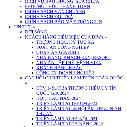
DỊCH VỤ BẢO DƯỠNG, SỬA CHỮA
PHƯƠNG THỨC THANH TOÁN
CHÍNH SÁCH VẬN CHUYỂN
CHÍNH SÁCH ĐỔI TRẢ
CHÍNH SÁCH BẢO MẬT THÔNG TIN
TIN TỨC
»
ĐỜI SỐNG
KHÁCH HÀNG TIÊU BIỂU CỦA DIWA
»
TRƯỜNG HỌC, KÝ TÚC XÁ
SUẤT ĂN CÔNG NGHIỆP
QUÁN ĂN GIA ĐÌNH
NHÀ HÀNG, KHÁCH SẠN, RESORT
NHÀ ĂN TẬP THỂ, BỆNH VIỆN
KHÁCH HÀNG KHÁC
CÔNG TY, DOANH NGHIỆP
CÁC HỘI CHỢ TRIỂN LÃM TRÊN TOÀN QUỐC
»
HTV 1- Sự Kiện THƯƠNG HIỆU UY TÍN
QUỐC GIA 2024
HỘI THẢO NĂM 2024
TRIỂN LÃM TẠI TPHCM 2023
TRIỂN LÃM TẠI LỄ HỘI ẨM THỰC NINH
THUẬN
TRIỂN LÃM TẠI HÀ NỘI 2021
TRIỂN LÃM TẠI ĐÀ NẴNG 2022