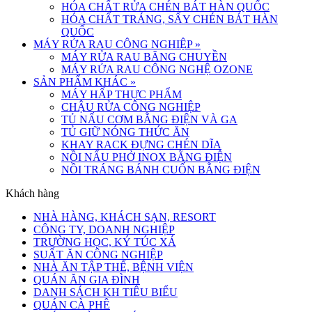
HÓA CHẤT RỬA CHÉN BÁT HÀN QUỐC
HÓA CHẤT TRÁNG, SẤY CHÉN BÁT HÀN
QUỐC
MÁY RỬA RAU CÔNG NGHIỆP
»
MÁY RỬA RAU BĂNG CHUYỀN
MÁY RỬA RAU CÔNG NGHỆ OZONE
SẢN PHẨM KHÁC
»
MÁY HẤP THỰC PHẨM
CHẬU RỬA CÔNG NGHIỆP
TỦ NẤU CƠM BẰNG ĐIỆN VÀ GA
TỦ GIỮ NÓNG THỨC ĂN
KHAY RACK ĐỰNG CHÉN DĨA
NỒI NẤU PHỞ INOX BẰNG ĐIỆN
NỒI TRÁNG BÁNH CUỐN BẰNG ĐIỆN
Khách hàng
NHÀ HÀNG, KHÁCH SẠN, RESORT
CÔNG TY, DOANH NGHIỆP
TRƯỜNG HỌC, KÝ TÚC XÁ
SUẤT ĂN CÔNG NGHIỆP
NHÀ ĂN TẬP THỂ, BỆNH VIỆN
QUÁN ĂN GIA ĐÌNH
DANH SÁCH KH TIÊU BIỂU
QUÁN CÀ PHÊ