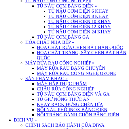
TỦ NẤU CƠM CÔNG NGHIỆP
»
TỦ NẤU CƠM BẰNG ĐIỆN
»
TỦ NẤU CƠM ĐIỆN 6 KHAY
TỦ NẤU CƠM ĐIỆN 8 KHAY
TỦ NẤU CƠM ĐIỆN 10 KHAY
TỦ NẤU CƠM ĐIỆN 12 KHAY
TỦ NẤU CƠM ĐIỆN 24 KHAY
TỦ NẤU CƠM BẰNG GA
HÓA CHẤT NHÀ BẾP
»
HÓA CHẤT RỬA CHÉN BÁT HÀN QUỐC
HÓA CHẤT TRÁNG, SẤY CHÉN BÁT HÀN
QUỐC
MÁY RỬA RAU CÔNG NGHIỆP
»
MÁY RỬA RAU BĂNG CHUYỀN
MÁY RỬA RAU CÔNG NGHỆ OZONE
SẢN PHẨM KHÁC
»
MÁY HẤP THỰC PHẨM
CHẬU RỬA CÔNG NGHIỆP
TỦ NẤU CƠM BẰNG ĐIỆN VÀ GA
TỦ GIỮ NÓNG THỨC ĂN
KHAY RACK ĐỰNG CHÉN DĨA
NỒI NẤU PHỞ INOX BẰNG ĐIỆN
NỒI TRÁNG BÁNH CUỐN BẰNG ĐIỆN
DỊCH VỤ
»
CHÍNH SÁCH BẢO HÀNH CỦA DIWA