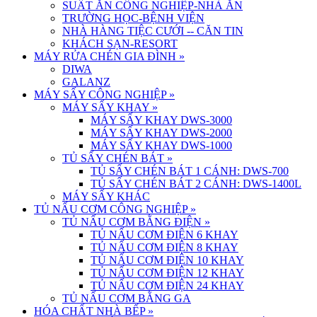
SUẤT ĂN CÔNG NGHIỆP-NHÀ ĂN
TRƯỜNG HỌC-BỆNH VIỆN
NHÀ HÀNG TIỆC CƯỚI -- CĂN TIN
KHÁCH SẠN-RESORT
MÁY RỬA CHÉN GIA ĐÌNH
»
DIWA
GALANZ
MÁY SẤY CÔNG NGHIỆP
»
MÁY SẤY KHAY
»
MÁY SẤY KHAY DWS-3000
MÁY SẤY KHAY DWS-2000
MÁY SẤY KHAY DWS-1000
TỦ SẤY CHÉN BÁT
»
TỦ SẤY CHÉN BÁT 1 CÁNH: DWS-700
TỦ SẤY CHÉN BÁT 2 CÁNH: DWS-1400L
MÁY SẤY KHÁC
TỦ NẤU CƠM CÔNG NGHIỆP
»
TỦ NẤU CƠM BẰNG ĐIỆN
»
TỦ NẤU CƠM ĐIỆN 6 KHAY
TỦ NẤU CƠM ĐIỆN 8 KHAY
TỦ NẤU CƠM ĐIỆN 10 KHAY
TỦ NẤU CƠM ĐIỆN 12 KHAY
TỦ NẤU CƠM ĐIỆN 24 KHAY
TỦ NẤU CƠM BẰNG GA
HÓA CHẤT NHÀ BẾP
»