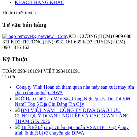
KHÁCH HÀNG KHÁC
Hỗ trợ trực tuyến
Tư vấn bán hàng
KD1:CƯỜNG(HCM) 0909 088
311 KD2:TRƯỜNG(HN) 0931 161 639 KD3:TUYỀN(HCM)
0901 816 162
Kỹ Thuật
TOÀN:0934161694 VIỆT:0934161691
Tin tức
Công ty Vĩnh Hoàn tới tham quan nhà máy sản xuất máy rửa
chén công nghiệp DIWA
Ở Đâu Chế Tạo Máy Sấy Công Nghiệp Uy Tín Tại Việt
Nam? Top 5 Địa Chỉ Đáng Tin Cậy
BNI VIỆT NAM – CÔNG TY DIWA GIAO LƯU
CÙNG QUÝ DOANH NGHIỆP VÀ CÁC GIAN HÀNG
THAM GIA 2026
Thiết kế bếp một chiều đạt chuẩn VSATTP – Gợi ý quy
trình & thiết bị từ chuyên gia DIWA