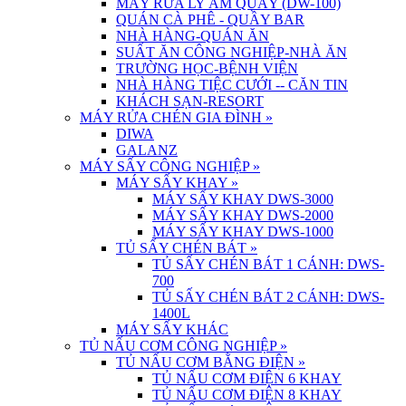
MÁY RỬA LY ÂM QUẦY (DW-100)
QUÁN CÀ PHÊ - QUẦY BAR
NHÀ HÀNG-QUÁN ĂN
SUẤT ĂN CÔNG NGHIỆP-NHÀ ĂN
TRƯỜNG HỌC-BỆNH VIỆN
NHÀ HÀNG TIỆC CƯỚI -- CĂN TIN
KHÁCH SẠN-RESORT
MÁY RỬA CHÉN GIA ĐÌNH
»
DIWA
GALANZ
MÁY SẤY CÔNG NGHIỆP
»
MÁY SẤY KHAY
»
MÁY SẤY KHAY DWS-3000
MÁY SẤY KHAY DWS-2000
MÁY SẤY KHAY DWS-1000
TỦ SẤY CHÉN BÁT
»
TỦ SẤY CHÉN BÁT 1 CÁNH: DWS-
700
TỦ SẤY CHÉN BÁT 2 CÁNH: DWS-
1400L
MÁY SẤY KHÁC
TỦ NẤU CƠM CÔNG NGHIỆP
»
TỦ NẤU CƠM BẰNG ĐIỆN
»
TỦ NẤU CƠM ĐIỆN 6 KHAY
TỦ NẤU CƠM ĐIỆN 8 KHAY