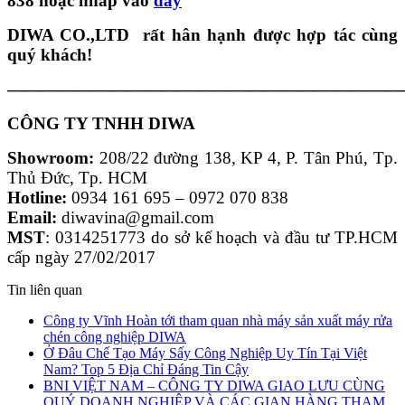
838 hoặc nhấp vào
đây
DIWA CO.,LTD rất hân hạnh được hợp tác cùng
quý khách!
———————————————————————
CÔNG TY TNHH DIWA
Showroom:
208/22 đường 138, KP 4, P. Tân Phú, Tp.
Thủ Đức, Tp. HCM
Hotline:
0934 161 695 – 0972 070 838
Email:
diwavina@gmail.com
MST
: 0314251773 do sở kế hoạch và đầu tư TP.HCM
cấp ngày 27/02/2017
Tin liên quan
Công ty Vĩnh Hoàn tới tham quan nhà máy sản xuất máy rửa
chén công nghiệp DIWA
Ở Đâu Chế Tạo Máy Sấy Công Nghiệp Uy Tín Tại Việt
Nam? Top 5 Địa Chỉ Đáng Tin Cậy
BNI VIỆT NAM – CÔNG TY DIWA GIAO LƯU CÙNG
QUÝ DOANH NGHIỆP VÀ CÁC GIAN HÀNG THAM