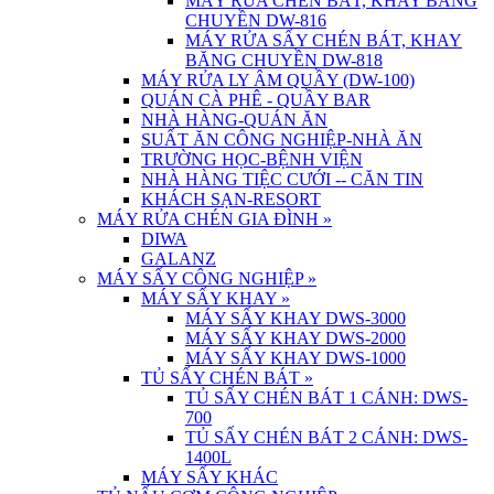
MÁY RỬA CHÉN BÁT, KHAY BĂNG
CHUYỀN DW-816
MÁY RỬA SẤY CHÉN BÁT, KHAY
BĂNG CHUYỀN DW-818
MÁY RỬA LY ÂM QUẦY (DW-100)
QUÁN CÀ PHÊ - QUẦY BAR
NHÀ HÀNG-QUÁN ĂN
SUẤT ĂN CÔNG NGHIỆP-NHÀ ĂN
TRƯỜNG HỌC-BỆNH VIỆN
NHÀ HÀNG TIỆC CƯỚI -- CĂN TIN
KHÁCH SẠN-RESORT
MÁY RỬA CHÉN GIA ĐÌNH
»
DIWA
GALANZ
MÁY SẤY CÔNG NGHIỆP
»
MÁY SẤY KHAY
»
MÁY SẤY KHAY DWS-3000
MÁY SẤY KHAY DWS-2000
MÁY SẤY KHAY DWS-1000
TỦ SẤY CHÉN BÁT
»
TỦ SẤY CHÉN BÁT 1 CÁNH: DWS-
700
TỦ SẤY CHÉN BÁT 2 CÁNH: DWS-
1400L
MÁY SẤY KHÁC