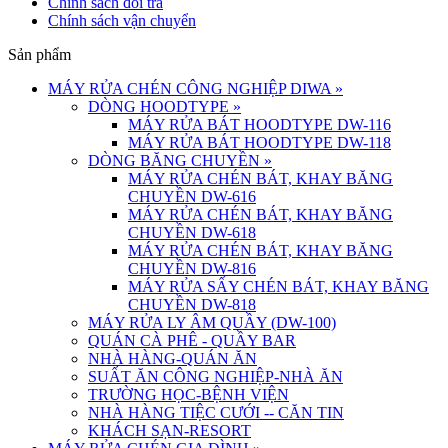
Chính sách đổi trả
Chính sách vận chuyển
Sản phẩm
MÁY RỬA CHÉN CÔNG NGHIỆP DIWA
»
DÒNG HOODTYPE
»
MÁY RỬA BÁT HOODTYPE DW-116
MÁY RỬA BÁT HOODTYPE DW-118
DÒNG BĂNG CHUYỀN
»
MÁY RỬA CHÉN BÁT, KHAY BĂNG
CHUYỀN DW-616
MÁY RỬA CHÉN BÁT, KHAY BĂNG
CHUYỀN DW-618
MÁY RỬA CHÉN BÁT, KHAY BĂNG
CHUYỀN DW-816
MÁY RỬA SẤY CHÉN BÁT, KHAY BĂNG
CHUYỀN DW-818
MÁY RỬA LY ÂM QUẦY (DW-100)
QUÁN CÀ PHÊ - QUẦY BAR
NHÀ HÀNG-QUÁN ĂN
SUẤT ĂN CÔNG NGHIỆP-NHÀ ĂN
TRƯỜNG HỌC-BỆNH VIỆN
NHÀ HÀNG TIỆC CƯỚI -- CĂN TIN
KHÁCH SẠN-RESORT