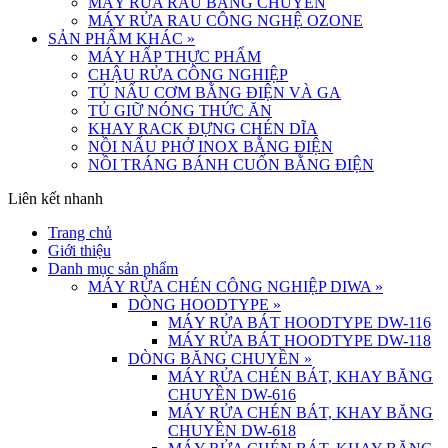
MÁY RỬA RAU BĂNG CHUYỀN
MÁY RỬA RAU CÔNG NGHỆ OZONE
SẢN PHẨM KHÁC
»
MÁY HẤP THỰC PHẨM
CHẬU RỬA CÔNG NGHIỆP
TỦ NẤU CƠM BẰNG ĐIỆN VÀ GA
TỦ GIỮ NÓNG THỨC ĂN
KHAY RACK ĐỰNG CHÉN DĨA
NỒI NẤU PHỞ INOX BẰNG ĐIỆN
NỒI TRÁNG BÁNH CUỐN BẰNG ĐIỆN
Liên kết nhanh
Trang chủ
Giới thiệu
Danh mục sản phẩm
MÁY RỬA CHÉN CÔNG NGHIỆP DIWA
»
DÒNG HOODTYPE
»
MÁY RỬA BÁT HOODTYPE DW-116
MÁY RỬA BÁT HOODTYPE DW-118
DÒNG BĂNG CHUYỀN
»
MÁY RỬA CHÉN BÁT, KHAY BĂNG
CHUYỀN DW-616
MÁY RỬA CHÉN BÁT, KHAY BĂNG
CHUYỀN DW-618