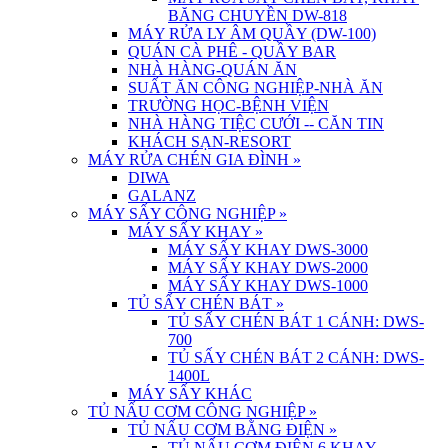
BĂNG CHUYỀN DW-818
MÁY RỬA LY ÂM QUẦY (DW-100)
QUÁN CÀ PHÊ - QUẦY BAR
NHÀ HÀNG-QUÁN ĂN
SUẤT ĂN CÔNG NGHIỆP-NHÀ ĂN
TRƯỜNG HỌC-BỆNH VIỆN
NHÀ HÀNG TIỆC CƯỚI -- CĂN TIN
KHÁCH SẠN-RESORT
MÁY RỬA CHÉN GIA ĐÌNH
»
DIWA
GALANZ
MÁY SẤY CÔNG NGHIỆP
»
MÁY SẤY KHAY
»
MÁY SẤY KHAY DWS-3000
MÁY SẤY KHAY DWS-2000
MÁY SẤY KHAY DWS-1000
TỦ SẤY CHÉN BÁT
»
TỦ SẤY CHÉN BÁT 1 CÁNH: DWS-
700
TỦ SẤY CHÉN BÁT 2 CÁNH: DWS-
1400L
MÁY SẤY KHÁC
TỦ NẤU CƠM CÔNG NGHIỆP
»
TỦ NẤU CƠM BẰNG ĐIỆN
»
TỦ NẤU CƠM ĐIỆN 6 KHAY