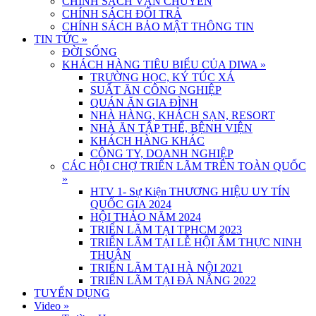
CHÍNH SÁCH VẬN CHUYỂN
CHÍNH SÁCH ĐỔI TRẢ
CHÍNH SÁCH BẢO MẬT THÔNG TIN
TIN TỨC
»
ĐỜI SỐNG
KHÁCH HÀNG TIÊU BIỂU CỦA DIWA
»
TRƯỜNG HỌC, KÝ TÚC XÁ
SUẤT ĂN CÔNG NGHIỆP
QUÁN ĂN GIA ĐÌNH
NHÀ HÀNG, KHÁCH SẠN, RESORT
NHÀ ĂN TẬP THỂ, BỆNH VIỆN
KHÁCH HÀNG KHÁC
CÔNG TY, DOANH NGHIỆP
CÁC HỘI CHỢ TRIỂN LÃM TRÊN TOÀN QUỐC
»
HTV 1- Sự Kiện THƯƠNG HIỆU UY TÍN
QUỐC GIA 2024
HỘI THẢO NĂM 2024
TRIỂN LÃM TẠI TPHCM 2023
TRIỂN LÃM TẠI LỄ HỘI ẨM THỰC NINH
THUẬN
TRIỂN LÃM TẠI HÀ NỘI 2021
TRIỂN LÃM TẠI ĐÀ NẴNG 2022
TUYỂN DỤNG
Video
»