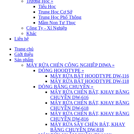
Trường Học
»
Tiểu Học
Trung Học Cơ Sở
Trung Học Phổ Thông
Mầm Non Tư Thục
Công Ty - Xí Nghiệp
Khác
Liên hệ
Trang chủ
Giới thiệu
Sản phẩm
MÁY RỬA CHÉN CÔNG NGHIỆP DIWA
»
DÒNG HOODTYPE
»
MÁY RỬA BÁT HOODTYPE DW-116
MÁY RỬA BÁT HOODTYPE DW-118
DÒNG BĂNG CHUYỀN
»
MÁY RỬA CHÉN BÁT, KHAY BĂNG
CHUYỀN DW-616
MÁY RỬA CHÉN BÁT, KHAY BĂNG
CHUYỀN DW-618
MÁY RỬA CHÉN BÁT, KHAY BĂNG
CHUYỀN DW-816
MÁY RỬA SẤY CHÉN BÁT, KHAY
BĂNG CHUYỀN DW-818