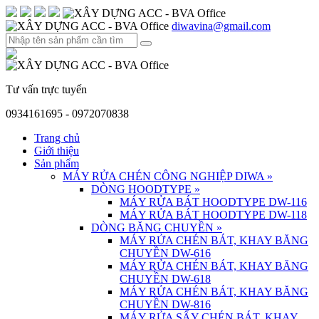
diwavina@gmail.com
Tư vấn trực tuyến
0934161695 - 0972070838
Trang chủ
Giới thiệu
Sản phẩm
MÁY RỬA CHÉN CÔNG NGHIỆP DIWA
»
DÒNG HOODTYPE
»
MÁY RỬA BÁT HOODTYPE DW-116
MÁY RỬA BÁT HOODTYPE DW-118
DÒNG BĂNG CHUYỀN
»
MÁY RỬA CHÉN BÁT, KHAY BĂNG
CHUYỀN DW-616
MÁY RỬA CHÉN BÁT, KHAY BĂNG
CHUYỀN DW-618
MÁY RỬA CHÉN BÁT, KHAY BĂNG
CHUYỀN DW-816
MÁY RỬA SẤY CHÉN BÁT, KHAY