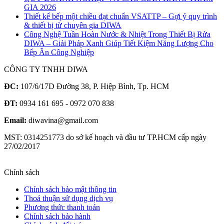
GIA 2026
Thiết kế bếp một chiều đạt chuẩn VSATTP – Gợi ý quy trình
& thiết bị từ chuyên gia DIWA
Công Nghệ Tuần Hoàn Nước & Nhiệt Trong Thiết Bị Rửa
DIWA – Giải Pháp Xanh Giúp Tiết Kiệm Năng Lượng Cho
Bếp Ăn Công Nghiệp
CÔNG TY TNHH DIWA
ĐC:
107/6/17D Đường 38, P. Hiệp Bình, Tp. HCM
ĐT:
0934 161 695 - 0972 070 838
Email:
diwavina@gmail.com
MST: 0314251773 do sở kế hoạch và đầu tư TP.HCM cấp ngày
27/02/2017
Chính sách
Chính sách bảo mật thông tin
Thoả thuận sử dụng dịch vụ
Phương thức thanh toán
Chính sách bảo hành