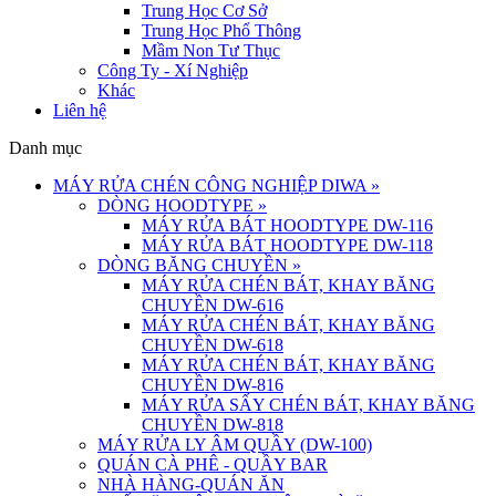
Trung Học Cơ Sở
Trung Học Phổ Thông
Mầm Non Tư Thục
Công Ty - Xí Nghiệp
Khác
Liên hệ
Danh mục
MÁY RỬA CHÉN CÔNG NGHIỆP DIWA
»
DÒNG HOODTYPE
»
MÁY RỬA BÁT HOODTYPE DW-116
MÁY RỬA BÁT HOODTYPE DW-118
DÒNG BĂNG CHUYỀN
»
MÁY RỬA CHÉN BÁT, KHAY BĂNG
CHUYỀN DW-616
MÁY RỬA CHÉN BÁT, KHAY BĂNG
CHUYỀN DW-618
MÁY RỬA CHÉN BÁT, KHAY BĂNG
CHUYỀN DW-816
MÁY RỬA SẤY CHÉN BÁT, KHAY BĂNG
CHUYỀN DW-818
MÁY RỬA LY ÂM QUẦY (DW-100)
QUÁN CÀ PHÊ - QUẦY BAR
NHÀ HÀNG-QUÁN ĂN