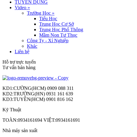
TUYỂN DỤNG
Video
»
Trường Học
»
Tiểu Học
Trung Học Cơ Sở
Trung Học Phổ Thông
Mầm Non Tư Thục
Công Ty - Xí Nghiệp
Khác
Liên hệ
Hỗ trợ trực tuyến
Tư vấn bán hàng
KD1:CƯỜNG(HCM) 0909 088 311
KD2:TRƯỜNG(HN) 0931 161 639
KD3:TUYỀN(HCM) 0901 816 162
Kỹ Thuật
TOÀN:0934161694 VIỆT:0934161691
Nhà máy sản xuất