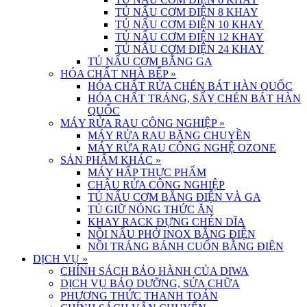
TỦ NẤU CƠM ĐIỆN 8 KHAY
TỦ NẤU CƠM ĐIỆN 10 KHAY
TỦ NẤU CƠM ĐIỆN 12 KHAY
TỦ NẤU CƠM ĐIỆN 24 KHAY
TỦ NẤU CƠM BẰNG GA
HÓA CHẤT NHÀ BẾP
»
HÓA CHẤT RỬA CHÉN BÁT HÀN QUỐC
HÓA CHẤT TRÁNG, SẤY CHÉN BÁT HÀN
QUỐC
MÁY RỬA RAU CÔNG NGHIỆP
»
MÁY RỬA RAU BĂNG CHUYỀN
MÁY RỬA RAU CÔNG NGHỆ OZONE
SẢN PHẨM KHÁC
»
MÁY HẤP THỰC PHẨM
CHẬU RỬA CÔNG NGHIỆP
TỦ NẤU CƠM BẰNG ĐIỆN VÀ GA
TỦ GIỮ NÓNG THỨC ĂN
KHAY RACK ĐỰNG CHÉN DĨA
NỒI NẤU PHỞ INOX BẰNG ĐIỆN
NỒI TRÁNG BÁNH CUỐN BẰNG ĐIỆN
DỊCH VỤ
»
CHÍNH SÁCH BẢO HÀNH CỦA DIWA
DỊCH VỤ BẢO DƯỠNG, SỬA CHỮA
PHƯƠNG THỨC THANH TOÁN