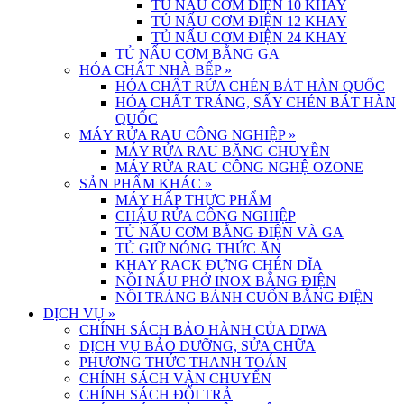
TỦ NẤU CƠM ĐIỆN 10 KHAY
TỦ NẤU CƠM ĐIỆN 12 KHAY
TỦ NẤU CƠM ĐIỆN 24 KHAY
TỦ NẤU CƠM BẰNG GA
HÓA CHẤT NHÀ BẾP
»
HÓA CHẤT RỬA CHÉN BÁT HÀN QUỐC
HÓA CHẤT TRÁNG, SẤY CHÉN BÁT HÀN
QUỐC
MÁY RỬA RAU CÔNG NGHIỆP
»
MÁY RỬA RAU BĂNG CHUYỀN
MÁY RỬA RAU CÔNG NGHỆ OZONE
SẢN PHẨM KHÁC
»
MÁY HẤP THỰC PHẨM
CHẬU RỬA CÔNG NGHIỆP
TỦ NẤU CƠM BẰNG ĐIỆN VÀ GA
TỦ GIỮ NÓNG THỨC ĂN
KHAY RACK ĐỰNG CHÉN DĨA
NỒI NẤU PHỞ INOX BẰNG ĐIỆN
NỒI TRÁNG BÁNH CUỐN BẰNG ĐIỆN
DỊCH VỤ
»
CHÍNH SÁCH BẢO HÀNH CỦA DIWA
DỊCH VỤ BẢO DƯỠNG, SỬA CHỮA
PHƯƠNG THỨC THANH TOÁN
CHÍNH SÁCH VẬN CHUYỂN
CHÍNH SÁCH ĐỔI TRẢ