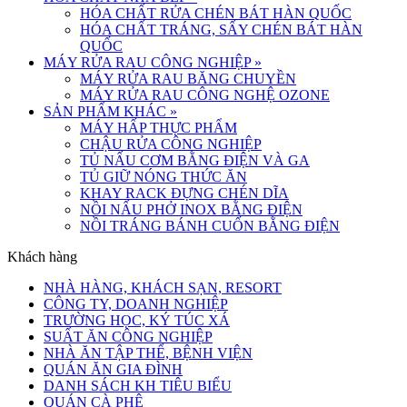
HÓA CHẤT RỬA CHÉN BÁT HÀN QUỐC
HÓA CHẤT TRÁNG, SẤY CHÉN BÁT HÀN
QUỐC
MÁY RỬA RAU CÔNG NGHIỆP
»
MÁY RỬA RAU BĂNG CHUYỀN
MÁY RỬA RAU CÔNG NGHỆ OZONE
SẢN PHẨM KHÁC
»
MÁY HẤP THỰC PHẨM
CHẬU RỬA CÔNG NGHIỆP
TỦ NẤU CƠM BẰNG ĐIỆN VÀ GA
TỦ GIỮ NÓNG THỨC ĂN
KHAY RACK ĐỰNG CHÉN DĨA
NỒI NẤU PHỞ INOX BẰNG ĐIỆN
NỒI TRÁNG BÁNH CUỐN BẰNG ĐIỆN
Khách hàng
NHÀ HÀNG, KHÁCH SẠN, RESORT
CÔNG TY, DOANH NGHIỆP
TRƯỜNG HỌC, KÝ TÚC XÁ
SUẤT ĂN CÔNG NGHIỆP
NHÀ ĂN TẬP THỂ, BỆNH VIỆN
QUÁN ĂN GIA ĐÌNH
DANH SÁCH KH TIÊU BIỂU
QUÁN CÀ PHÊ