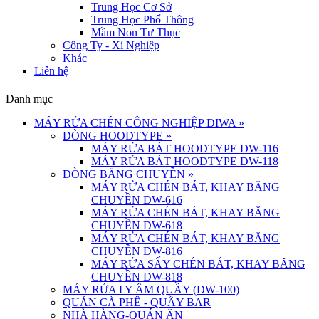
Trung Học Cơ Sở
Trung Học Phổ Thông
Mầm Non Tư Thục
Công Ty - Xí Nghiệp
Khác
Liên hệ
Danh mục
MÁY RỬA CHÉN CÔNG NGHIỆP DIWA
»
DÒNG HOODTYPE
»
MÁY RỬA BÁT HOODTYPE DW-116
MÁY RỬA BÁT HOODTYPE DW-118
DÒNG BĂNG CHUYỀN
»
MÁY RỬA CHÉN BÁT, KHAY BĂNG
CHUYỀN DW-616
MÁY RỬA CHÉN BÁT, KHAY BĂNG
CHUYỀN DW-618
MÁY RỬA CHÉN BÁT, KHAY BĂNG
CHUYỀN DW-816
MÁY RỬA SẤY CHÉN BÁT, KHAY BĂNG
CHUYỀN DW-818
MÁY RỬA LY ÂM QUẦY (DW-100)
QUÁN CÀ PHÊ - QUẦY BAR
NHÀ HÀNG-QUÁN ĂN