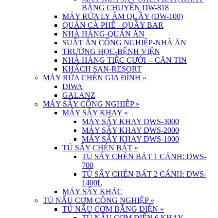
BĂNG CHUYỀN DW-818
MÁY RỬA LY ÂM QUẦY (DW-100)
QUÁN CÀ PHÊ - QUẦY BAR
NHÀ HÀNG-QUÁN ĂN
SUẤT ĂN CÔNG NGHIỆP-NHÀ ĂN
TRƯỜNG HỌC-BỆNH VIỆN
NHÀ HÀNG TIỆC CƯỚI -- CĂN TIN
KHÁCH SẠN-RESORT
MÁY RỬA CHÉN GIA ĐÌNH
»
DIWA
GALANZ
MÁY SẤY CÔNG NGHIỆP
»
MÁY SẤY KHAY
»
MÁY SẤY KHAY DWS-3000
MÁY SẤY KHAY DWS-2000
MÁY SẤY KHAY DWS-1000
TỦ SẤY CHÉN BÁT
»
TỦ SẤY CHÉN BÁT 1 CÁNH: DWS-
700
TỦ SẤY CHÉN BÁT 2 CÁNH: DWS-
1400L
MÁY SẤY KHÁC
TỦ NẤU CƠM CÔNG NGHIỆP
»
TỦ NẤU CƠM BẰNG ĐIỆN
»
TỦ NẤU CƠM ĐIỆN 6 KHAY