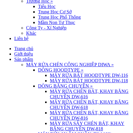
Trường Học
»
Tiểu Học
Trung Học Cơ Sở
Trung Học Phổ Thông
Mầm Non Tư Thục
Công Ty - Xí Nghiệp
Khác
Liên hệ
Trang chủ
Giới thiệu
Sản phẩm
MÁY RỬA CHÉN CÔNG NGHIỆP DIWA
»
DÒNG HOODTYPE
»
MÁY RỬA BÁT HOODTYPE DW-116
MÁY RỬA BÁT HOODTYPE DW-118
DÒNG BĂNG CHUYỀN
»
MÁY RỬA CHÉN BÁT, KHAY BĂNG
CHUYỀN DW-616
MÁY RỬA CHÉN BÁT, KHAY BĂNG
CHUYỀN DW-618
MÁY RỬA CHÉN BÁT, KHAY BĂNG
CHUYỀN DW-816
MÁY RỬA SẤY CHÉN BÁT, KHAY
BĂNG CHUYỀN DW-818