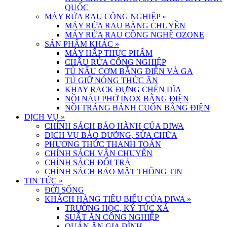
QUỐC
MÁY RỬA RAU CÔNG NGHIỆP
»
MÁY RỬA RAU BĂNG CHUYỀN
MÁY RỬA RAU CÔNG NGHỆ OZONE
SẢN PHẨM KHÁC
»
MÁY HẤP THỰC PHẨM
CHẬU RỬA CÔNG NGHIỆP
TỦ NẤU CƠM BẰNG ĐIỆN VÀ GA
TỦ GIỮ NÓNG THỨC ĂN
KHAY RACK ĐỰNG CHÉN DĨA
NỒI NẤU PHỞ INOX BẰNG ĐIỆN
NỒI TRÁNG BÁNH CUỐN BẰNG ĐIỆN
DỊCH VỤ
»
CHÍNH SÁCH BẢO HÀNH CỦA DIWA
DỊCH VỤ BẢO DƯỠNG, SỬA CHỮA
PHƯƠNG THỨC THANH TOÁN
CHÍNH SÁCH VẬN CHUYỂN
CHÍNH SÁCH ĐỔI TRẢ
CHÍNH SÁCH BẢO MẬT THÔNG TIN
TIN TỨC
»
ĐỜI SỐNG
KHÁCH HÀNG TIÊU BIỂU CỦA DIWA
»
TRƯỜNG HỌC, KÝ TÚC XÁ
SUẤT ĂN CÔNG NGHIỆP
QUÁN ĂN GIA ĐÌNH