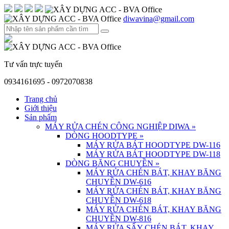
diwavina@gmail.com
Tư vấn trực tuyến
0934161695 - 0972070838
Trang chủ
Giới thiệu
Sản phẩm
MÁY RỬA CHÉN CÔNG NGHIỆP DIWA
»
DÒNG HOODTYPE
»
MÁY RỬA BÁT HOODTYPE DW-116
MÁY RỬA BÁT HOODTYPE DW-118
DÒNG BĂNG CHUYỀN
»
MÁY RỬA CHÉN BÁT, KHAY BĂNG
CHUYỀN DW-616
MÁY RỬA CHÉN BÁT, KHAY BĂNG
CHUYỀN DW-618
MÁY RỬA CHÉN BÁT, KHAY BĂNG
CHUYỀN DW-816
MÁY RỬA SẤY CHÉN BÁT, KHAY