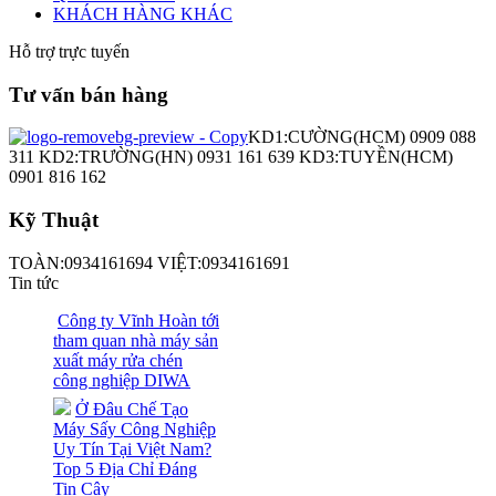
KHÁCH HÀNG KHÁC
Hỗ trợ trực tuyến
Tư vấn bán hàng
KD1:CƯỜNG(HCM) 0909 088
311 KD2:TRƯỜNG(HN) 0931 161 639 KD3:TUYỀN(HCM)
0901 816 162
Kỹ Thuật
TOÀN:0934161694 VIỆT:0934161691
Tin tức
Công ty Vĩnh Hoàn tới
tham quan nhà máy sản
xuất máy rửa chén
công nghiệp DIWA
Ở Đâu Chế Tạo
Máy Sấy Công Nghiệp
Uy Tín Tại Việt Nam?
Top 5 Địa Chỉ Đáng
Tin Cậy