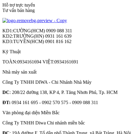
Hỗ trợ trực tuyến
Tư vấn bán hàng
KD1:CƯỜNG(HCM) 0909 088 311
KD2:TRƯỜNG(HN) 0931 161 639
KD3:TUYỀN(HCM) 0901 816 162
Kỹ Thuật
TOÀN:0934161694 VIỆT:0934161691
Nhà máy sản xuất
Công Ty TNHH DIWA - Chi Nhánh Nhà Máy
DC
: 208/22 đường 138, KP 4, P. Tăng Nhơn Phú, Tp. HCM
ĐT:
0934 161 695 - 0902 570 575 - 0909 088 311
Văn phòng đại diện Miền Bắc
Công Ty TNHH Diwa Chi nhánh miền bắc
ĐC
: 19A đường F, Tổ dân phố Thành Trung, xã Bát Tràng, Hà Nội