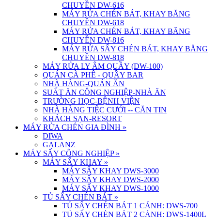
CHUYỀN DW-616
MÁY RỬA CHÉN BÁT, KHAY BĂNG
CHUYỀN DW-618
MÁY RỬA CHÉN BÁT, KHAY BĂNG
CHUYỀN DW-816
MÁY RỬA SẤY CHÉN BÁT, KHAY BĂNG
CHUYỀN DW-818
MÁY RỬA LY ÂM QUẦY (DW-100)
QUÁN CÀ PHÊ - QUẦY BAR
NHÀ HÀNG-QUÁN ĂN
SUẤT ĂN CÔNG NGHIỆP-NHÀ ĂN
TRƯỜNG HỌC-BỆNH VIỆN
NHÀ HÀNG TIỆC CƯỚI -- CĂN TIN
KHÁCH SẠN-RESORT
MÁY RỬA CHÉN GIA ĐÌNH
»
DIWA
GALANZ
MÁY SẤY CÔNG NGHIỆP
»
MÁY SẤY KHAY
»
MÁY SẤY KHAY DWS-3000
MÁY SẤY KHAY DWS-2000
MÁY SẤY KHAY DWS-1000
TỦ SẤY CHÉN BÁT
»
TỦ SẤY CHÉN BÁT 1 CÁNH: DWS-700
TỦ SẤY CHÉN BÁT 2 CÁNH: DWS-1400L