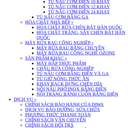
TỦ NẤU CƠM ĐIỆN 10 KHAY
TỦ NẤU CƠM ĐIỆN 12 KHAY
TỦ NẤU CƠM ĐIỆN 24 KHAY
TỦ NẤU CƠM BẰNG GA
HÓA CHẤT NHÀ BẾP
»
HÓA CHẤT RỬA CHÉN BÁT HÀN QUỐC
HÓA CHẤT TRÁNG, SẤY CHÉN BÁT HÀN
QUỐC
MÁY RỬA RAU CÔNG NGHIỆP
»
MÁY RỬA RAU BĂNG CHUYỀN
MÁY RỬA RAU CÔNG NGHỆ OZONE
SẢN PHẨM KHÁC
»
MÁY HẤP THỰC PHẨM
CHẬU RỬA CÔNG NGHIỆP
TỦ NẤU CƠM BẰNG ĐIỆN VÀ GA
TỦ GIỮ NÓNG THỨC ĂN
KHAY RACK ĐỰNG CHÉN DĨA
NỒI NẤU PHỞ INOX BẰNG ĐIỆN
NỒI TRÁNG BÁNH CUỐN BẰNG ĐIỆN
DỊCH VỤ
»
CHÍNH SÁCH BẢO HÀNH CỦA DIWA
DỊCH VỤ BẢO DƯỠNG, SỬA CHỮA
PHƯƠNG THỨC THANH TOÁN
CHÍNH SÁCH VẬN CHUYỂN
CHÍNH SÁCH ĐỔI TRẢ