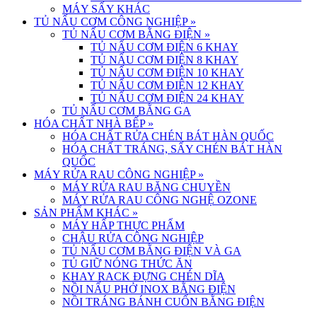
MÁY SẤY KHÁC
TỦ NẤU CƠM CÔNG NGHIỆP
»
TỦ NẤU CƠM BẰNG ĐIỆN
»
TỦ NẤU CƠM ĐIỆN 6 KHAY
TỦ NẤU CƠM ĐIỆN 8 KHAY
TỦ NẤU CƠM ĐIỆN 10 KHAY
TỦ NẤU CƠM ĐIỆN 12 KHAY
TỦ NẤU CƠM ĐIỆN 24 KHAY
TỦ NẤU CƠM BẰNG GA
HÓA CHẤT NHÀ BẾP
»
HÓA CHẤT RỬA CHÉN BÁT HÀN QUỐC
HÓA CHẤT TRÁNG, SẤY CHÉN BÁT HÀN
QUỐC
MÁY RỬA RAU CÔNG NGHIỆP
»
MÁY RỬA RAU BĂNG CHUYỀN
MÁY RỬA RAU CÔNG NGHỆ OZONE
SẢN PHẨM KHÁC
»
MÁY HẤP THỰC PHẨM
CHẬU RỬA CÔNG NGHIỆP
TỦ NẤU CƠM BẰNG ĐIỆN VÀ GA
TỦ GIỮ NÓNG THỨC ĂN
KHAY RACK ĐỰNG CHÉN DĨA
NỒI NẤU PHỞ INOX BẰNG ĐIỆN
NỒI TRÁNG BÁNH CUỐN BẰNG ĐIỆN