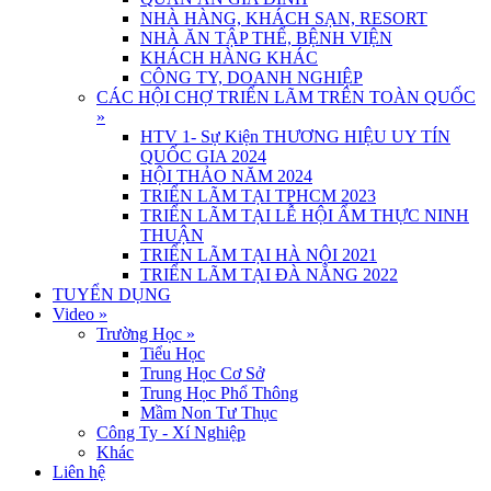
NHÀ HÀNG, KHÁCH SẠN, RESORT
NHÀ ĂN TẬP THỂ, BỆNH VIỆN
KHÁCH HÀNG KHÁC
CÔNG TY, DOANH NGHIỆP
CÁC HỘI CHỢ TRIỂN LÃM TRÊN TOÀN QUỐC
»
HTV 1- Sự Kiện THƯƠNG HIỆU UY TÍN
QUỐC GIA 2024
HỘI THẢO NĂM 2024
TRIỂN LÃM TẠI TPHCM 2023
TRIỂN LÃM TẠI LỄ HỘI ẨM THỰC NINH
THUẬN
TRIỂN LÃM TẠI HÀ NỘI 2021
TRIỂN LÃM TẠI ĐÀ NẴNG 2022
TUYỂN DỤNG
Video
»
Trường Học
»
Tiểu Học
Trung Học Cơ Sở
Trung Học Phổ Thông
Mầm Non Tư Thục
Công Ty - Xí Nghiệp
Khác
Liên hệ