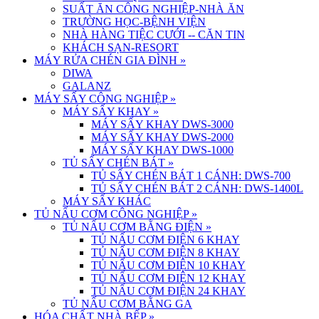
SUẤT ĂN CÔNG NGHIỆP-NHÀ ĂN
TRƯỜNG HỌC-BỆNH VIỆN
NHÀ HÀNG TIỆC CƯỚI -- CĂN TIN
KHÁCH SẠN-RESORT
MÁY RỬA CHÉN GIA ĐÌNH
»
DIWA
GALANZ
MÁY SẤY CÔNG NGHIỆP
»
MÁY SẤY KHAY
»
MÁY SẤY KHAY DWS-3000
MÁY SẤY KHAY DWS-2000
MÁY SẤY KHAY DWS-1000
TỦ SẤY CHÉN BÁT
»
TỦ SẤY CHÉN BÁT 1 CÁNH: DWS-700
TỦ SẤY CHÉN BÁT 2 CÁNH: DWS-1400L
MÁY SẤY KHÁC
TỦ NẤU CƠM CÔNG NGHIỆP
»
TỦ NẤU CƠM BẰNG ĐIỆN
»
TỦ NẤU CƠM ĐIỆN 6 KHAY
TỦ NẤU CƠM ĐIỆN 8 KHAY
TỦ NẤU CƠM ĐIỆN 10 KHAY
TỦ NẤU CƠM ĐIỆN 12 KHAY
TỦ NẤU CƠM ĐIỆN 24 KHAY
TỦ NẤU CƠM BẰNG GA
HÓA CHẤT NHÀ BẾP
»