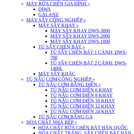
MÁY RỬA CHÉN GIA ĐÌNH
»
DIWA
GALANZ
MÁY SẤY CÔNG NGHIỆP
»
MÁY SẤY KHAY
»
MÁY SẤY KHAY DWS-3000
MÁY SẤY KHAY DWS-2000
MÁY SẤY KHAY DWS-1000
TỦ SẤY CHÉN BÁT
»
TỦ SẤY CHÉN BÁT 1 CÁNH: DWS-
700
TỦ SẤY CHÉN BÁT 2 CÁNH: DWS-
1400L
MÁY SẤY KHÁC
TỦ NẤU CƠM CÔNG NGHIỆP
»
TỦ NẤU CƠM BẰNG ĐIỆN
»
TỦ NẤU CƠM ĐIỆN 6 KHAY
TỦ NẤU CƠM ĐIỆN 8 KHAY
TỦ NẤU CƠM ĐIỆN 10 KHAY
TỦ NẤU CƠM ĐIỆN 12 KHAY
TỦ NẤU CƠM ĐIỆN 24 KHAY
TỦ NẤU CƠM BẰNG GA
HÓA CHẤT NHÀ BẾP
»
HÓA CHẤT RỬA CHÉN BÁT HÀN QUỐC
HÓA CHẤT TRÁNG, SẤY CHÉN BÁT HÀN