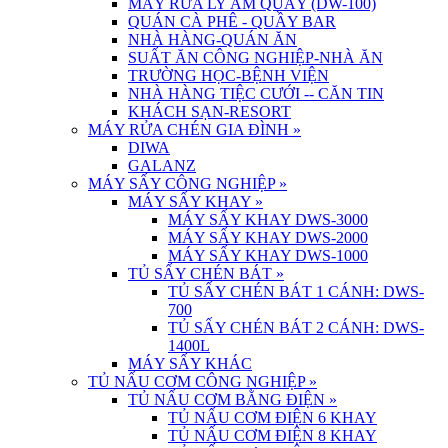
MÁY RỬA LY ÂM QUẦY (DW-100)
QUÁN CÀ PHÊ - QUẦY BAR
NHÀ HÀNG-QUÁN ĂN
SUẤT ĂN CÔNG NGHIỆP-NHÀ ĂN
TRƯỜNG HỌC-BỆNH VIỆN
NHÀ HÀNG TIỆC CƯỚI -- CĂN TIN
KHÁCH SẠN-RESORT
MÁY RỬA CHÉN GIA ĐÌNH
»
DIWA
GALANZ
MÁY SẤY CÔNG NGHIỆP
»
MÁY SẤY KHAY
»
MÁY SẤY KHAY DWS-3000
MÁY SẤY KHAY DWS-2000
MÁY SẤY KHAY DWS-1000
TỦ SẤY CHÉN BÁT
»
TỦ SẤY CHÉN BÁT 1 CÁNH: DWS-
700
TỦ SẤY CHÉN BÁT 2 CÁNH: DWS-
1400L
MÁY SẤY KHÁC
TỦ NẤU CƠM CÔNG NGHIỆP
»
TỦ NẤU CƠM BẰNG ĐIỆN
»
TỦ NẤU CƠM ĐIỆN 6 KHAY
TỦ NẤU CƠM ĐIỆN 8 KHAY