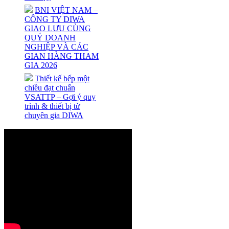
BNI VIỆT NAM –
CÔNG TY DIWA
GIAO LƯU CÙNG
QUÝ DOANH
NGHIỆP VÀ CÁC
GIAN HÀNG THAM
GIA 2026
Thiết kế bếp một
chiều đạt chuẩn
VSATTP – Gợi ý quy
trình & thiết bị từ
chuyên gia DIWA