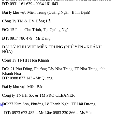
ĐT
: 0931 161 639 - 0934 161 643
Đại lý khu vực Miền Trung (Quảng Ngãi - Bình Định)
Công Ty TM & DV Hồng Hà.
ĐC
: 15 Phan Chu Trinh, Tp. Quảng Ngãi
ĐT:
0917 786 479 - Mr Đáng
ĐẠI LÝ KHU VỰC MIỀN TRUNG (PHÚ YÊN - KHÁNH
HÒA)
Công Ty TNHH Hoa Khanh
DC:
21 Phú Đông, Phường Tây Nha Trang, TP Nha Trang, tỉnh
Khánh Hòa
ĐT:
0988 877 143 - Mr Quang
Đại lý khu vực Miền Bắc
Công ty TNHH SX & TM PRO CLEANER
DC
:37 Kim Sơn, Phường Lê Thanh Nghị, TP Hải Dương
DT
: 0973 673 485 - Mr Lập/ 0983 230 866 - Ms Yến