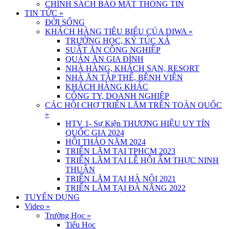
CHÍNH SÁCH BẢO MẬT THÔNG TIN
TIN TỨC
»
ĐỜI SỐNG
KHÁCH HÀNG TIÊU BIỂU CỦA DIWA
»
TRƯỜNG HỌC, KÝ TÚC XÁ
SUẤT ĂN CÔNG NGHIỆP
QUÁN ĂN GIA ĐÌNH
NHÀ HÀNG, KHÁCH SẠN, RESORT
NHÀ ĂN TẬP THỂ, BỆNH VIỆN
KHÁCH HÀNG KHÁC
CÔNG TY, DOANH NGHIỆP
CÁC HỘI CHỢ TRIỂN LÃM TRÊN TOÀN QUỐC
»
HTV 1- Sự Kiện THƯƠNG HIỆU UY TÍN
QUỐC GIA 2024
HỘI THẢO NĂM 2024
TRIỂN LÃM TẠI TPHCM 2023
TRIỂN LÃM TẠI LỄ HỘI ẨM THỰC NINH
THUẬN
TRIỂN LÃM TẠI HÀ NỘI 2021
TRIỂN LÃM TẠI ĐÀ NẴNG 2022
TUYỂN DỤNG
Video
»
Trường Học
»
Tiểu Học