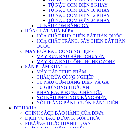
TỦ NẤU CƠM ĐIỆN 8 KHAY
TỦ NẤU CƠM ĐIỆN 10 KHAY
TỦ NẤU CƠM ĐIỆN 12 KHAY
TỦ NẤU CƠM ĐIỆN 24 KHAY
TỦ NẤU CƠM BẰNG GA
HÓA CHẤT NHÀ BẾP
»
HÓA CHẤT RỬA CHÉN BÁT HÀN QUỐC
HÓA CHẤT TRÁNG, SẤY CHÉN BÁT HÀN
QUỐC
MÁY RỬA RAU CÔNG NGHIỆP
»
MÁY RỬA RAU BĂNG CHUYỀN
MÁY RỬA RAU CÔNG NGHỆ OZONE
SẢN PHẨM KHÁC
»
MÁY HẤP THỰC PHẨM
CHẬU RỬA CÔNG NGHIỆP
TỦ NẤU CƠM BẰNG ĐIỆN VÀ GA
TỦ GIỮ NÓNG THỨC ĂN
KHAY RACK ĐỰNG CHÉN DĨA
NỒI NẤU PHỞ INOX BẰNG ĐIỆN
NỒI TRÁNG BÁNH CUỐN BẰNG ĐIỆN
DỊCH VỤ
»
CHÍNH SÁCH BẢO HÀNH CỦA DIWA
DỊCH VỤ BẢO DƯỠNG, SỬA CHỮA
PHƯƠNG THỨC THANH TOÁN