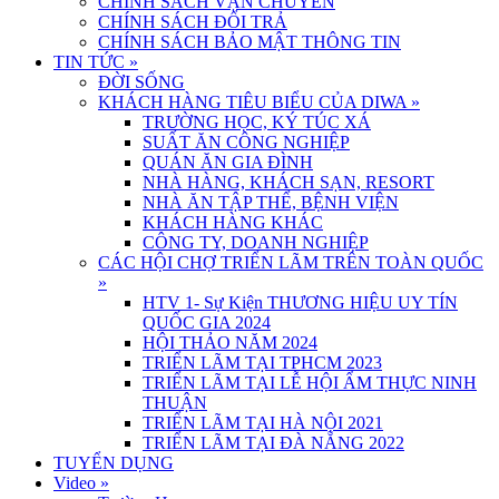
CHÍNH SÁCH VẬN CHUYỂN
CHÍNH SÁCH ĐỔI TRẢ
CHÍNH SÁCH BẢO MẬT THÔNG TIN
TIN TỨC
»
ĐỜI SỐNG
KHÁCH HÀNG TIÊU BIỂU CỦA DIWA
»
TRƯỜNG HỌC, KÝ TÚC XÁ
SUẤT ĂN CÔNG NGHIỆP
QUÁN ĂN GIA ĐÌNH
NHÀ HÀNG, KHÁCH SẠN, RESORT
NHÀ ĂN TẬP THỂ, BỆNH VIỆN
KHÁCH HÀNG KHÁC
CÔNG TY, DOANH NGHIỆP
CÁC HỘI CHỢ TRIỂN LÃM TRÊN TOÀN QUỐC
»
HTV 1- Sự Kiện THƯƠNG HIỆU UY TÍN
QUỐC GIA 2024
HỘI THẢO NĂM 2024
TRIỂN LÃM TẠI TPHCM 2023
TRIỂN LÃM TẠI LỄ HỘI ẨM THỰC NINH
THUẬN
TRIỂN LÃM TẠI HÀ NỘI 2021
TRIỂN LÃM TẠI ĐÀ NẴNG 2022
TUYỂN DỤNG
Video
»