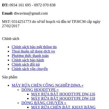
ĐT:
0934 161 695 - 0972 070 838
Email:
diwavina@gmail.com
MST: 0314251773 do sở kế hoạch và đầu tư TP.HCM cấp ngày
27/02/2017
Chính sách
Chính sách bảo mật thông tin
Thoả thuận sử dụng dịch vụ
Phương thức thanh toán
Chính sách bảo hành
Chính sách đổi trả
Chính sách vận chuyển
Sản phẩm
MÁY RỬA CHÉN CÔNG NGHIỆP DIWA
»
DÒNG HOODTYPE
»
MÁY RỬA BÁT HOODTYPE DW-116
MÁY RỬA BÁT HOODTYPE DW-118
DÒNG BĂNG CHUYỀN
»
MÁY RỬA CHÉN BÁT, KHAY BĂNG