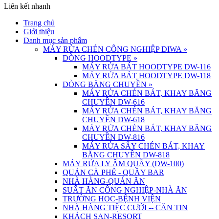
Liên kết nhanh
Trang chủ
Giới thiệu
Danh mục sản phẩm
MÁY RỬA CHÉN CÔNG NGHIỆP DIWA
»
DÒNG HOODTYPE
»
MÁY RỬA BÁT HOODTYPE DW-116
MÁY RỬA BÁT HOODTYPE DW-118
DÒNG BĂNG CHUYỀN
»
MÁY RỬA CHÉN BÁT, KHAY BĂNG
CHUYỀN DW-616
MÁY RỬA CHÉN BÁT, KHAY BĂNG
CHUYỀN DW-618
MÁY RỬA CHÉN BÁT, KHAY BĂNG
CHUYỀN DW-816
MÁY RỬA SẤY CHÉN BÁT, KHAY
BĂNG CHUYỀN DW-818
MÁY RỬA LY ÂM QUẦY (DW-100)
QUÁN CÀ PHÊ - QUẦY BAR
NHÀ HÀNG-QUÁN ĂN
SUẤT ĂN CÔNG NGHIỆP-NHÀ ĂN
TRƯỜNG HỌC-BỆNH VIỆN
NHÀ HÀNG TIỆC CƯỚI -- CĂN TIN
KHÁCH SẠN-RESORT