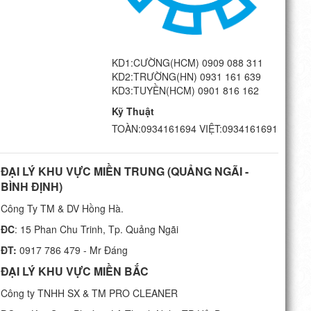
KD1:CƯỜNG(HCM) 0909 088 311
KD2:TRƯỜNG(HN) 0931 161 639
KD3:TUYỀN(HCM) 0901 816 162
Kỹ Thuật
TOÀN:0934161694 VIỆT:0934161691
ĐẠI LÝ KHU VỰC MIỀN TRUNG (QUẢNG NGÃI -
BÌNH ĐỊNH)
Công Ty TM & DV Hồng Hà.
ĐC
: 15 Phan Chu Trinh, Tp. Quảng Ngãi
ĐT:
0917 786 479 - Mr Đáng
ĐẠI LÝ KHU VỰC MIỀN BẮC
Công ty TNHH SX & TM PRO CLEANER