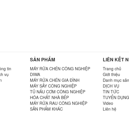
SẢN PHẨM
LIÊN KẾT 
ng tin
MÁY RỬA CHÉN CÔNG NGHIỆP
Trang chủ
ch vụ
DIWA
Giới thiệu
n
MÁY RỬA CHÉN GIA ĐÌNH
Danh mục sả
MÁY SẤY CÔNG NGHIỆP
DỊCH VỤ
TỦ NẤU CƠM CÔNG NGHIỆP
TIN TỨC
n
HÓA CHẤT NHÀ BẾP
TUYỂN DỤN
MÁY RỬA RAU CÔNG NGHIỆP
Video
SẢN PHẨM KHÁC
Liên hệ