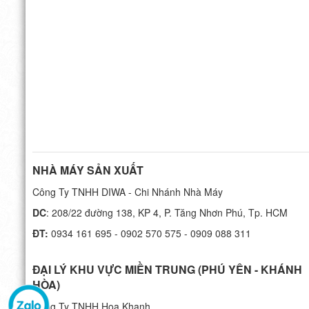
NHÀ MÁY SẢN XUẤT
Công Ty TNHH DIWA - Chi Nhánh Nhà Máy
DC
: 208/22 đường 138, KP 4, P. Tăng Nhơn Phú, Tp. HCM
ĐT:
0934 161 695 - 0902 570 575 - 0909 088 311
ĐẠI LÝ KHU VỰC MIỀN TRUNG (PHÚ YÊN - KHÁNH
HÒA)
Công Ty TNHH Hoa Khanh