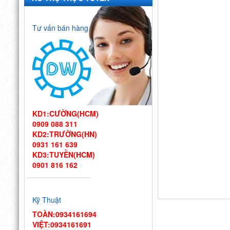
Tư vấn bán hàng
KD1:CƯỜNG(HCM)
0909 088 311
KD2:TRƯỜNG(HN)
0931 161 639
KD3:TUYỀN(HCM)
0901 816 162
Thiết kế bếp
một chiều đạt
Kỹ Thuật
chuẩn VSATTP – Gợi ý quy
trình & thiết bị từ chuyên
TOÀN:0934161694
gia DIWA
VIỆT:0934161691
Công ty Vĩnh