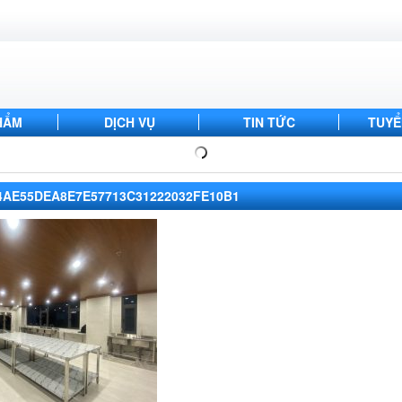
HẨM
DỊCH VỤ
TIN TỨC
TUYỂ
4AE55DEA8E7E57713C31222032FE10B1