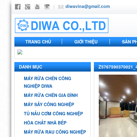
diwavina@gmail.com
TRANG CHỦ
GIỚI THIỆU
SẢN P
DANH MỤC
Z5767590370021_
MÁY RỬA CHÉN CÔNG
NGHIỆP DIWA
MÁY RỬA CHÉN GIA ĐÌNH
MÁY SẤY CÔNG NGHIỆP
TỦ NẤU CƠM CÔNG NGHIỆP
HÓA CHẤT NHÀ BẾP
MÁY RỬA RAU CÔNG NGHIỆP