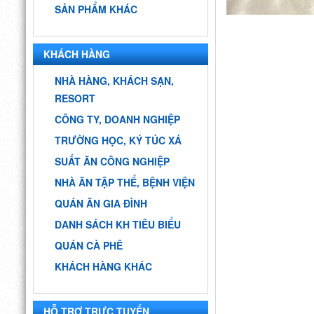
SẢN PHẨM KHÁC
KHÁCH HÀNG
NHÀ HÀNG, KHÁCH SẠN,
RESORT
CÔNG TY, DOANH NGHIỆP
TRƯỜNG HỌC, KÝ TÚC XÁ
SUẤT ĂN CÔNG NGHIỆP
NHÀ ĂN TẬP THỂ, BỆNH VIỆN
QUÁN ĂN GIA ĐÌNH
DANH SÁCH KH TIÊU BIỂU
QUÁN CÀ PHÊ
KHÁCH HÀNG KHÁC
HỖ TRỢ TRỰC TUYẾN