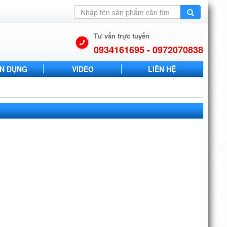
Tư vấn trực tuyến
0934161695 - 0972070838
N DỤNG
VIDEO
LIÊN HỆ