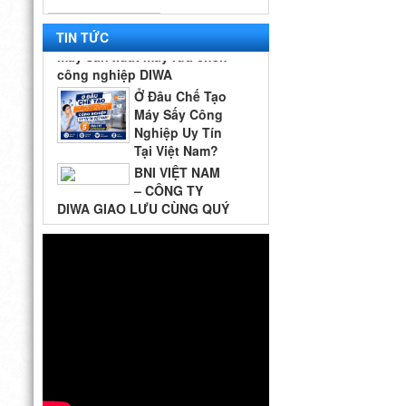
Hoàn tới tham quan nhà
máy sản xuất máy rửa chén
TIN TỨC
công nghiệp DIWA
Ở Đâu Chế Tạo
Máy Sấy Công
Nghiệp Uy Tín
Tại Việt Nam?
Top 5 Địa Chỉ Đáng Tin Cậy
BNI VIỆT NAM
– CÔNG TY
DIWA GIAO LƯU CÙNG QUÝ
DOANH NGHIỆP VÀ CÁC
GIAN HÀNG THAM GIA 2026
Thiết kế bếp
một chiều đạt
chuẩn VSATTP – Gợi ý quy
trình & thiết bị từ chuyên
gia DIWA
Công ty Vĩnh
Hoàn tới tham quan nhà
máy sản xuất máy rửa chén
công nghiệp DIWA