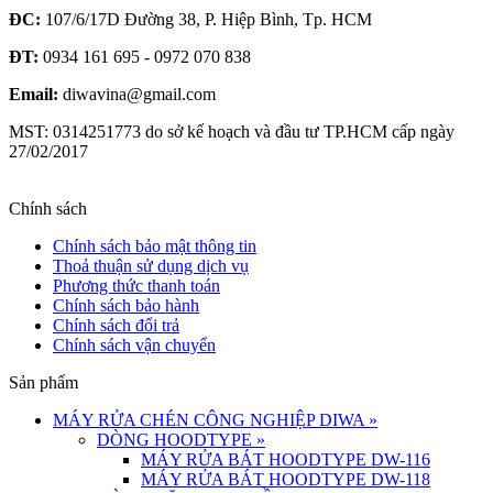
ĐC:
107/6/17D Đường 38, P. Hiệp Bình, Tp. HCM
ĐT:
0934 161 695 - 0972 070 838
Email:
diwavina@gmail.com
MST: 0314251773 do sở kế hoạch và đầu tư TP.HCM cấp ngày
27/02/2017
Chính sách
Chính sách bảo mật thông tin
Thoả thuận sử dụng dịch vụ
Phương thức thanh toán
Chính sách bảo hành
Chính sách đổi trả
Chính sách vận chuyển
Sản phẩm
MÁY RỬA CHÉN CÔNG NGHIỆP DIWA
»
DÒNG HOODTYPE
»
MÁY RỬA BÁT HOODTYPE DW-116
MÁY RỬA BÁT HOODTYPE DW-118