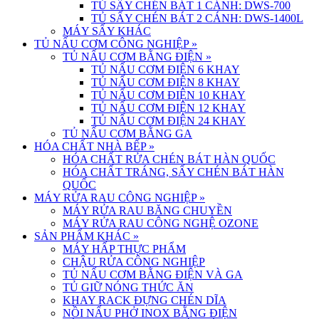
TỦ SẤY CHÉN BÁT 1 CÁNH: DWS-700
TỦ SẤY CHÉN BÁT 2 CÁNH: DWS-1400L
MÁY SẤY KHÁC
TỦ NẤU CƠM CÔNG NGHIỆP
»
TỦ NẤU CƠM BẰNG ĐIỆN
»
TỦ NẤU CƠM ĐIỆN 6 KHAY
TỦ NẤU CƠM ĐIỆN 8 KHAY
TỦ NẤU CƠM ĐIỆN 10 KHAY
TỦ NẤU CƠM ĐIỆN 12 KHAY
TỦ NẤU CƠM ĐIỆN 24 KHAY
TỦ NẤU CƠM BẰNG GA
HÓA CHẤT NHÀ BẾP
»
HÓA CHẤT RỬA CHÉN BÁT HÀN QUỐC
HÓA CHẤT TRÁNG, SẤY CHÉN BÁT HÀN
QUỐC
MÁY RỬA RAU CÔNG NGHIỆP
»
MÁY RỬA RAU BĂNG CHUYỀN
MÁY RỬA RAU CÔNG NGHỆ OZONE
SẢN PHẨM KHÁC
»
MÁY HẤP THỰC PHẨM
CHẬU RỬA CÔNG NGHIỆP
TỦ NẤU CƠM BẰNG ĐIỆN VÀ GA
TỦ GIỮ NÓNG THỨC ĂN
KHAY RACK ĐỰNG CHÉN DĨA
NỒI NẤU PHỞ INOX BẰNG ĐIỆN