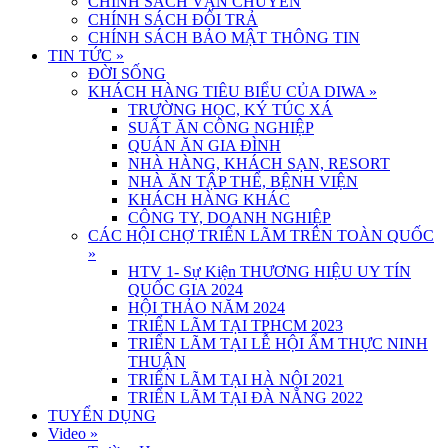
CHÍNH SÁCH VẬN CHUYỂN
CHÍNH SÁCH ĐỔI TRẢ
CHÍNH SÁCH BẢO MẬT THÔNG TIN
TIN TỨC
»
ĐỜI SỐNG
KHÁCH HÀNG TIÊU BIỂU CỦA DIWA
»
TRƯỜNG HỌC, KÝ TÚC XÁ
SUẤT ĂN CÔNG NGHIỆP
QUÁN ĂN GIA ĐÌNH
NHÀ HÀNG, KHÁCH SẠN, RESORT
NHÀ ĂN TẬP THỂ, BỆNH VIỆN
KHÁCH HÀNG KHÁC
CÔNG TY, DOANH NGHIỆP
CÁC HỘI CHỢ TRIỂN LÃM TRÊN TOÀN QUỐC
»
HTV 1- Sự Kiện THƯƠNG HIỆU UY TÍN
QUỐC GIA 2024
HỘI THẢO NĂM 2024
TRIỂN LÃM TẠI TPHCM 2023
TRIỂN LÃM TẠI LỄ HỘI ẨM THỰC NINH
THUẬN
TRIỂN LÃM TẠI HÀ NỘI 2021
TRIỂN LÃM TẠI ĐÀ NẴNG 2022
TUYỂN DỤNG
Video
»