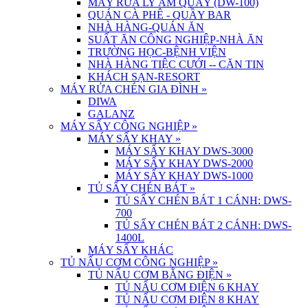
MÁY RỬA LY ÂM QUẦY (DW-100)
QUÁN CÀ PHÊ - QUẦY BAR
NHÀ HÀNG-QUÁN ĂN
SUẤT ĂN CÔNG NGHIỆP-NHÀ ĂN
TRƯỜNG HỌC-BỆNH VIỆN
NHÀ HÀNG TIỆC CƯỚI -- CĂN TIN
KHÁCH SẠN-RESORT
MÁY RỬA CHÉN GIA ĐÌNH
»
DIWA
GALANZ
MÁY SẤY CÔNG NGHIỆP
»
MÁY SẤY KHAY
»
MÁY SẤY KHAY DWS-3000
MÁY SẤY KHAY DWS-2000
MÁY SẤY KHAY DWS-1000
TỦ SẤY CHÉN BÁT
»
TỦ SẤY CHÉN BÁT 1 CÁNH: DWS-
700
TỦ SẤY CHÉN BÁT 2 CÁNH: DWS-
1400L
MÁY SẤY KHÁC
TỦ NẤU CƠM CÔNG NGHIỆP
»
TỦ NẤU CƠM BẰNG ĐIỆN
»
TỦ NẤU CƠM ĐIỆN 6 KHAY
TỦ NẤU CƠM ĐIỆN 8 KHAY