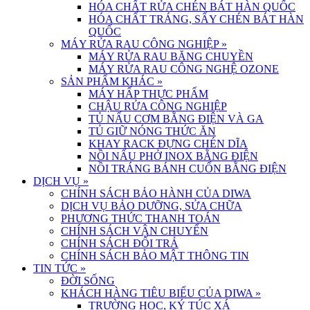
HÓA CHẤT RỬA CHÉN BÁT HÀN QUỐC
HÓA CHẤT TRÁNG, SẤY CHÉN BÁT HÀN
QUỐC
MÁY RỬA RAU CÔNG NGHIỆP
»
MÁY RỬA RAU BĂNG CHUYỀN
MÁY RỬA RAU CÔNG NGHỆ OZONE
SẢN PHẨM KHÁC
»
MÁY HẤP THỰC PHẨM
CHẬU RỬA CÔNG NGHIỆP
TỦ NẤU CƠM BẰNG ĐIỆN VÀ GA
TỦ GIỮ NÓNG THỨC ĂN
KHAY RACK ĐỰNG CHÉN DĨA
NỒI NẤU PHỞ INOX BẰNG ĐIỆN
NỒI TRÁNG BÁNH CUỐN BẰNG ĐIỆN
DỊCH VỤ
»
CHÍNH SÁCH BẢO HÀNH CỦA DIWA
DỊCH VỤ BẢO DƯỠNG, SỬA CHỮA
PHƯƠNG THỨC THANH TOÁN
CHÍNH SÁCH VẬN CHUYỂN
CHÍNH SÁCH ĐỔI TRẢ
CHÍNH SÁCH BẢO MẬT THÔNG TIN
TIN TỨC
»
ĐỜI SỐNG
KHÁCH HÀNG TIÊU BIỂU CỦA DIWA
»
TRƯỜNG HỌC, KÝ TÚC XÁ