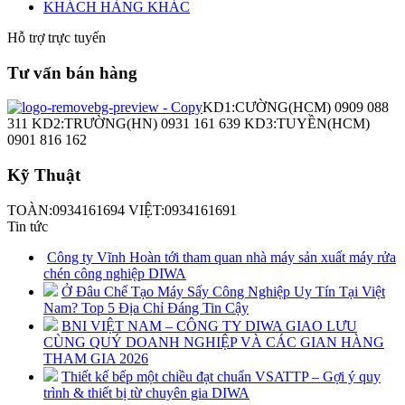
KHÁCH HÀNG KHÁC
Hỗ trợ trực tuyến
Tư vấn bán hàng
KD1:CƯỜNG(HCM) 0909 088
311 KD2:TRƯỜNG(HN) 0931 161 639 KD3:TUYỀN(HCM)
0901 816 162
Kỹ Thuật
TOÀN:0934161694 VIỆT:0934161691
Tin tức
Công ty Vĩnh Hoàn tới tham quan nhà máy sản xuất máy rửa
chén công nghiệp DIWA
Ở Đâu Chế Tạo Máy Sấy Công Nghiệp Uy Tín Tại Việt
Nam? Top 5 Địa Chỉ Đáng Tin Cậy
BNI VIỆT NAM – CÔNG TY DIWA GIAO LƯU
CÙNG QUÝ DOANH NGHIỆP VÀ CÁC GIAN HÀNG
THAM GIA 2026
Thiết kế bếp một chiều đạt chuẩn VSATTP – Gợi ý quy
trình & thiết bị từ chuyên gia DIWA