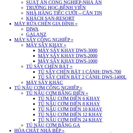
SUẤT ĂN CÔNG NGHIỆP-NHÀ ĂN
TRƯỜNG HỌC-BỆNH VIỆN
NHÀ HÀNG TIỆC CƯỚI -- CĂN TIN
KHÁCH SẠN-RESORT
MÁY RỬA CHÉN GIA ĐÌNH
»
DIWA
GALANZ
MÁY SẤY CÔNG NGHIỆP
»
MÁY SẤY KHAY
»
MÁY SẤY KHAY DWS-3000
MÁY SẤY KHAY DWS-2000
MÁY SẤY KHAY DWS-1000
TỦ SẤY CHÉN BÁT
»
TỦ SẤY CHÉN BÁT 1 CÁNH: DWS-700
TỦ SẤY CHÉN BÁT 2 CÁNH: DWS-1400L
MÁY SẤY KHÁC
TỦ NẤU CƠM CÔNG NGHIỆP
»
TỦ NẤU CƠM BẰNG ĐIỆN
»
TỦ NẤU CƠM ĐIỆN 6 KHAY
TỦ NẤU CƠM ĐIỆN 8 KHAY
TỦ NẤU CƠM ĐIỆN 10 KHAY
TỦ NẤU CƠM ĐIỆN 12 KHAY
TỦ NẤU CƠM ĐIỆN 24 KHAY
TỦ NẤU CƠM BẰNG GA
HÓA CHẤT NHÀ BẾP
»