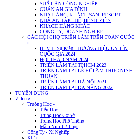
SUẤT ĂN CÔNG NGHIỆP
QUÁN ĂN GIA ĐÌNH
NHÀ HÀNG, KHÁCH SẠN, RESORT
NHÀ ĂN TẬP THỂ, BỆNH VIỆN
KHÁCH HÀNG KHÁC
CÔNG TY, DOANH NGHIỆP
CÁC HỘI CHỢ TRIỂN LÃM TRÊN TOÀN QUỐC
»
HTV 1- Sự Kiện THƯƠNG HIỆU UY TÍN
QUỐC GIA 2024
HỘI THẢO NĂM 2024
TRIỂN LÃM TẠI TPHCM 2023
TRIỂN LÃM TẠI LỄ HỘI ẨM THỰC NINH
THUẬN
TRIỂN LÃM TẠI HÀ NỘI 2021
TRIỂN LÃM TẠI ĐÀ NẴNG 2022
TUYỂN DỤNG
Video
»
Trường Học
»
Tiểu Học
Trung Học Cơ Sở
Trung Học Phổ Thông
Mầm Non Tư Thục
Công Ty - Xí Nghiệp
Khác