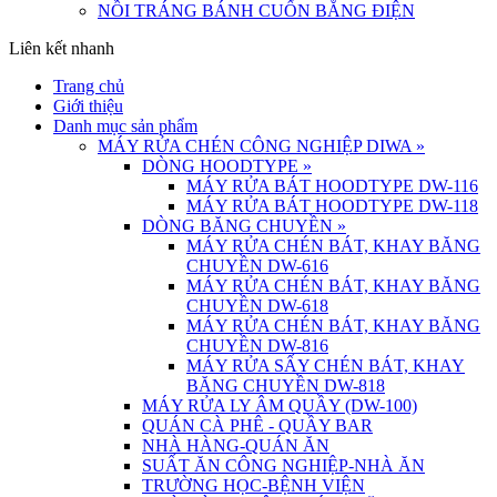
NỒI TRÁNG BÁNH CUỐN BẰNG ĐIỆN
Liên kết nhanh
Trang chủ
Giới thiệu
Danh mục sản phẩm
MÁY RỬA CHÉN CÔNG NGHIỆP DIWA
»
DÒNG HOODTYPE
»
MÁY RỬA BÁT HOODTYPE DW-116
MÁY RỬA BÁT HOODTYPE DW-118
DÒNG BĂNG CHUYỀN
»
MÁY RỬA CHÉN BÁT, KHAY BĂNG
CHUYỀN DW-616
MÁY RỬA CHÉN BÁT, KHAY BĂNG
CHUYỀN DW-618
MÁY RỬA CHÉN BÁT, KHAY BĂNG
CHUYỀN DW-816
MÁY RỬA SẤY CHÉN BÁT, KHAY
BĂNG CHUYỀN DW-818
MÁY RỬA LY ÂM QUẦY (DW-100)
QUÁN CÀ PHÊ - QUẦY BAR
NHÀ HÀNG-QUÁN ĂN
SUẤT ĂN CÔNG NGHIỆP-NHÀ ĂN
TRƯỜNG HỌC-BỆNH VIỆN