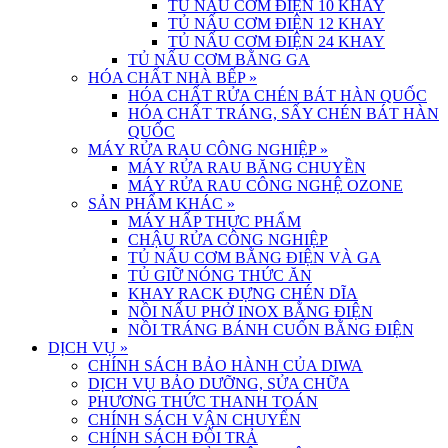
TỦ NẤU CƠM ĐIỆN 10 KHAY
TỦ NẤU CƠM ĐIỆN 12 KHAY
TỦ NẤU CƠM ĐIỆN 24 KHAY
TỦ NẤU CƠM BẰNG GA
HÓA CHẤT NHÀ BẾP
»
HÓA CHẤT RỬA CHÉN BÁT HÀN QUỐC
HÓA CHẤT TRÁNG, SẤY CHÉN BÁT HÀN
QUỐC
MÁY RỬA RAU CÔNG NGHIỆP
»
MÁY RỬA RAU BĂNG CHUYỀN
MÁY RỬA RAU CÔNG NGHỆ OZONE
SẢN PHẨM KHÁC
»
MÁY HẤP THỰC PHẨM
CHẬU RỬA CÔNG NGHIỆP
TỦ NẤU CƠM BẰNG ĐIỆN VÀ GA
TỦ GIỮ NÓNG THỨC ĂN
KHAY RACK ĐỰNG CHÉN DĨA
NỒI NẤU PHỞ INOX BẰNG ĐIỆN
NỒI TRÁNG BÁNH CUỐN BẰNG ĐIỆN
DỊCH VỤ
»
CHÍNH SÁCH BẢO HÀNH CỦA DIWA
DỊCH VỤ BẢO DƯỠNG, SỬA CHỮA
PHƯƠNG THỨC THANH TOÁN
CHÍNH SÁCH VẬN CHUYỂN
CHÍNH SÁCH ĐỔI TRẢ