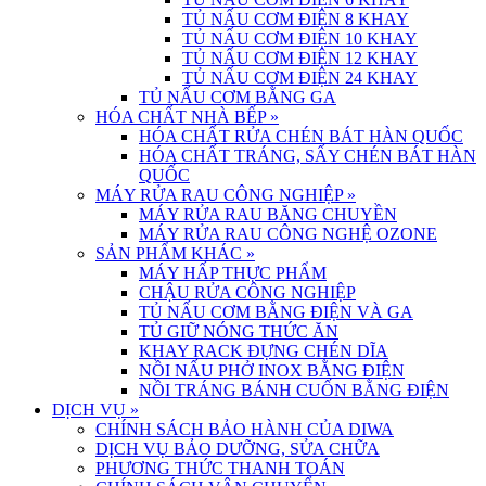
TỦ NẤU CƠM ĐIỆN 8 KHAY
TỦ NẤU CƠM ĐIỆN 10 KHAY
TỦ NẤU CƠM ĐIỆN 12 KHAY
TỦ NẤU CƠM ĐIỆN 24 KHAY
TỦ NẤU CƠM BẰNG GA
HÓA CHẤT NHÀ BẾP
»
HÓA CHẤT RỬA CHÉN BÁT HÀN QUỐC
HÓA CHẤT TRÁNG, SẤY CHÉN BÁT HÀN
QUỐC
MÁY RỬA RAU CÔNG NGHIỆP
»
MÁY RỬA RAU BĂNG CHUYỀN
MÁY RỬA RAU CÔNG NGHỆ OZONE
SẢN PHẨM KHÁC
»
MÁY HẤP THỰC PHẨM
CHẬU RỬA CÔNG NGHIỆP
TỦ NẤU CƠM BẰNG ĐIỆN VÀ GA
TỦ GIỮ NÓNG THỨC ĂN
KHAY RACK ĐỰNG CHÉN DĨA
NỒI NẤU PHỞ INOX BẰNG ĐIỆN
NỒI TRÁNG BÁNH CUỐN BẰNG ĐIỆN
DỊCH VỤ
»
CHÍNH SÁCH BẢO HÀNH CỦA DIWA
DỊCH VỤ BẢO DƯỠNG, SỬA CHỮA
PHƯƠNG THỨC THANH TOÁN