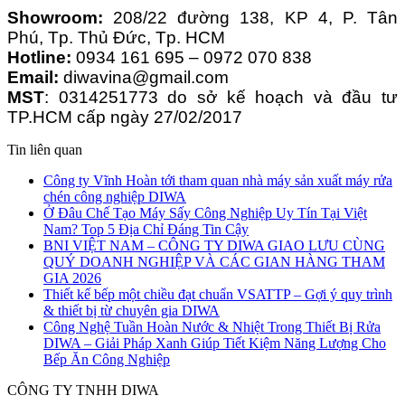
Showroom:
208/22 đường 138, KP 4, P. Tân
Phú, Tp. Thủ Đức, Tp. HCM
Hotline:
0934 161 695 – 0972 070 838
Email:
diwavina@gmail.com
MST
: 0314251773 do sở kế hoạch và đầu tư
TP.HCM cấp ngày 27/02/2017
Tin liên quan
Công ty Vĩnh Hoàn tới tham quan nhà máy sản xuất máy rửa
chén công nghiệp DIWA
Ở Đâu Chế Tạo Máy Sấy Công Nghiệp Uy Tín Tại Việt
Nam? Top 5 Địa Chỉ Đáng Tin Cậy
BNI VIỆT NAM – CÔNG TY DIWA GIAO LƯU CÙNG
QUÝ DOANH NGHIỆP VÀ CÁC GIAN HÀNG THAM
GIA 2026
Thiết kế bếp một chiều đạt chuẩn VSATTP – Gợi ý quy trình
& thiết bị từ chuyên gia DIWA
Công Nghệ Tuần Hoàn Nước & Nhiệt Trong Thiết Bị Rửa
DIWA – Giải Pháp Xanh Giúp Tiết Kiệm Năng Lượng Cho
Bếp Ăn Công Nghiệp
CÔNG TY TNHH DIWA