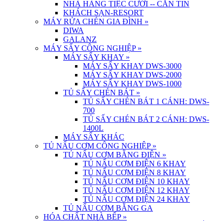
NHÀ HÀNG TIỆC CƯỚI -- CĂN TIN
KHÁCH SẠN-RESORT
MÁY RỬA CHÉN GIA ĐÌNH
»
DIWA
GALANZ
MÁY SẤY CÔNG NGHIỆP
»
MÁY SẤY KHAY
»
MÁY SẤY KHAY DWS-3000
MÁY SẤY KHAY DWS-2000
MÁY SẤY KHAY DWS-1000
TỦ SẤY CHÉN BÁT
»
TỦ SẤY CHÉN BÁT 1 CÁNH: DWS-
700
TỦ SẤY CHÉN BÁT 2 CÁNH: DWS-
1400L
MÁY SẤY KHÁC
TỦ NẤU CƠM CÔNG NGHIỆP
»
TỦ NẤU CƠM BẰNG ĐIỆN
»
TỦ NẤU CƠM ĐIỆN 6 KHAY
TỦ NẤU CƠM ĐIỆN 8 KHAY
TỦ NẤU CƠM ĐIỆN 10 KHAY
TỦ NẤU CƠM ĐIỆN 12 KHAY
TỦ NẤU CƠM ĐIỆN 24 KHAY
TỦ NẤU CƠM BẰNG GA
HÓA CHẤT NHÀ BẾP
»