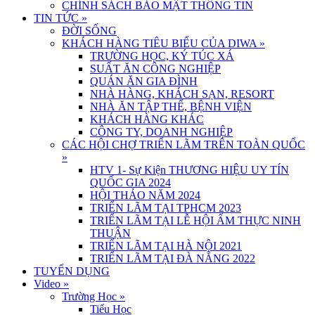
CHÍNH SÁCH BẢO MẬT THÔNG TIN
TIN TỨC
»
ĐỜI SỐNG
KHÁCH HÀNG TIÊU BIỂU CỦA DIWA
»
TRƯỜNG HỌC, KÝ TÚC XÁ
SUẤT ĂN CÔNG NGHIỆP
QUÁN ĂN GIA ĐÌNH
NHÀ HÀNG, KHÁCH SẠN, RESORT
NHÀ ĂN TẬP THỂ, BỆNH VIỆN
KHÁCH HÀNG KHÁC
CÔNG TY, DOANH NGHIỆP
CÁC HỘI CHỢ TRIỂN LÃM TRÊN TOÀN QUỐC
»
HTV 1- Sự Kiện THƯƠNG HIỆU UY TÍN
QUỐC GIA 2024
HỘI THẢO NĂM 2024
TRIỂN LÃM TẠI TPHCM 2023
TRIỂN LÃM TẠI LỄ HỘI ẨM THỰC NINH
THUẬN
TRIỂN LÃM TẠI HÀ NỘI 2021
TRIỂN LÃM TẠI ĐÀ NẴNG 2022
TUYỂN DỤNG
Video
»
Trường Học
»
Tiểu Học