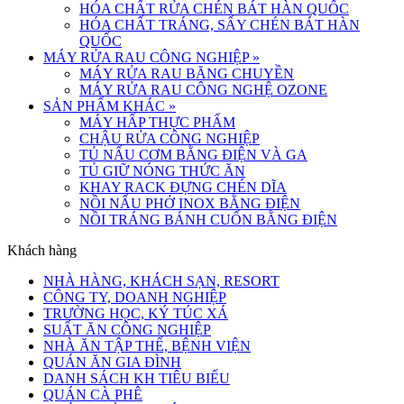
HÓA CHẤT RỬA CHÉN BÁT HÀN QUỐC
HÓA CHẤT TRÁNG, SẤY CHÉN BÁT HÀN
QUỐC
MÁY RỬA RAU CÔNG NGHIỆP
»
MÁY RỬA RAU BĂNG CHUYỀN
MÁY RỬA RAU CÔNG NGHỆ OZONE
SẢN PHẨM KHÁC
»
MÁY HẤP THỰC PHẨM
CHẬU RỬA CÔNG NGHIỆP
TỦ NẤU CƠM BẰNG ĐIỆN VÀ GA
TỦ GIỮ NÓNG THỨC ĂN
KHAY RACK ĐỰNG CHÉN DĨA
NỒI NẤU PHỞ INOX BẰNG ĐIỆN
NỒI TRÁNG BÁNH CUỐN BẰNG ĐIỆN
Khách hàng
NHÀ HÀNG, KHÁCH SẠN, RESORT
CÔNG TY, DOANH NGHIỆP
TRƯỜNG HỌC, KÝ TÚC XÁ
SUẤT ĂN CÔNG NGHIỆP
NHÀ ĂN TẬP THỂ, BỆNH VIỆN
QUÁN ĂN GIA ĐÌNH
DANH SÁCH KH TIÊU BIỂU
QUÁN CÀ PHÊ