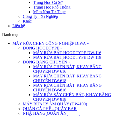
Trung Học Cơ Sở
Trung Học Phổ Thông
Mầm Non Tư Thục
Công Ty - Xí Nghiệp
Khác
Liên hệ
Danh mục
MÁY RỬA CHÉN CÔNG NGHIỆP DIWA
»
DÒNG HOODTYPE
»
MÁY RỬA BÁT HOODTYPE DW-116
MÁY RỬA BÁT HOODTYPE DW-118
DÒNG BĂNG CHUYỀN
»
MÁY RỬA CHÉN BÁT, KHAY BĂNG
CHUYỀN DW-616
MÁY RỬA CHÉN BÁT, KHAY BĂNG
CHUYỀN DW-618
MÁY RỬA CHÉN BÁT, KHAY BĂNG
CHUYỀN DW-816
MÁY RỬA SẤY CHÉN BÁT, KHAY BĂNG
CHUYỀN DW-818
MÁY RỬA LY ÂM QUẦY (DW-100)
QUÁN CÀ PHÊ - QUẦY BAR
NHÀ HÀNG-QUÁN ĂN