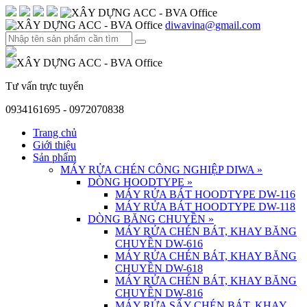
diwavina@gmail.com
Tư vấn trực tuyến
0934161695 - 0972070838
Trang chủ
Giới thiệu
Sản phẩm
MÁY RỬA CHÉN CÔNG NGHIỆP DIWA
»
DÒNG HOODTYPE
»
MÁY RỬA BÁT HOODTYPE DW-116
MÁY RỬA BÁT HOODTYPE DW-118
DÒNG BĂNG CHUYỀN
»
MÁY RỬA CHÉN BÁT, KHAY BĂNG
CHUYỀN DW-616
MÁY RỬA CHÉN BÁT, KHAY BĂNG
CHUYỀN DW-618
MÁY RỬA CHÉN BÁT, KHAY BĂNG
CHUYỀN DW-816
MÁY RỬA SẤY CHÉN BÁT, KHAY