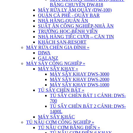
BĂNG CHUYỀN DW-818
MÁY RỬA LY ÂM QUẦY (DW-100)
QUÁN CÀ PHÊ - QUẦY BAR
NHÀ HÀNG-QUÁN ĂN
SUẤT ĂN CÔNG NGHIỆP-NHÀ ĂN
TRƯỜNG HỌC-BỆNH VIỆN
NHÀ HÀNG TIỆC CƯỚI -- CĂN TIN
KHÁCH SẠN-RESORT
MÁY RỬA CHÉN GIA ĐÌNH
»
DIWA
GALANZ
MÁY SẤY CÔNG NGHIỆP
»
MÁY SẤY KHAY
»
MÁY SẤY KHAY DWS-3000
MÁY SẤY KHAY DWS-2000
MÁY SẤY KHAY DWS-1000
TỦ SẤY CHÉN BÁT
»
TỦ SẤY CHÉN BÁT 1 CÁNH: DWS-
700
TỦ SẤY CHÉN BÁT 2 CÁNH: DWS-
1400L
MÁY SẤY KHÁC
TỦ NẤU CƠM CÔNG NGHIỆP
»
TỦ NẤU CƠM BẰNG ĐIỆN
»
TỦ NẤU CƠM ĐIỆN 6 KHAY