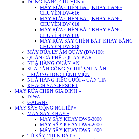
DÒNG BĂNG CHUYỀN
»
MÁY RỬA CHÉN BÁT, KHAY BĂNG
CHUYỀN DW-616
MÁY RỬA CHÉN BÁT, KHAY BĂNG
CHUYỀN DW-618
MÁY RỬA CHÉN BÁT, KHAY BĂNG
CHUYỀN DW-816
MÁY RỬA SẤY CHÉN BÁT, KHAY BĂNG
CHUYỀN DW-818
MÁY RỬA LY ÂM QUẦY (DW-100)
QUÁN CÀ PHÊ - QUẦY BAR
NHÀ HÀNG-QUÁN ĂN
SUẤT ĂN CÔNG NGHIỆP-NHÀ ĂN
TRƯỜNG HỌC-BỆNH VIỆN
NHÀ HÀNG TIỆC CƯỚI -- CĂN TIN
KHÁCH SẠN-RESORT
MÁY RỬA CHÉN GIA ĐÌNH
»
DIWA
GALANZ
MÁY SẤY CÔNG NGHIỆP
»
MÁY SẤY KHAY
»
MÁY SẤY KHAY DWS-3000
MÁY SẤY KHAY DWS-2000
MÁY SẤY KHAY DWS-1000
TỦ SẤY CHÉN BÁT
»