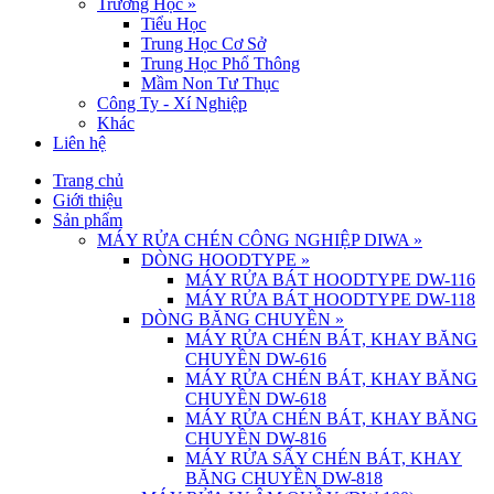
Trường Học
»
Tiểu Học
Trung Học Cơ Sở
Trung Học Phổ Thông
Mầm Non Tư Thục
Công Ty - Xí Nghiệp
Khác
Liên hệ
Trang chủ
Giới thiệu
Sản phẩm
MÁY RỬA CHÉN CÔNG NGHIỆP DIWA
»
DÒNG HOODTYPE
»
MÁY RỬA BÁT HOODTYPE DW-116
MÁY RỬA BÁT HOODTYPE DW-118
DÒNG BĂNG CHUYỀN
»
MÁY RỬA CHÉN BÁT, KHAY BĂNG
CHUYỀN DW-616
MÁY RỬA CHÉN BÁT, KHAY BĂNG
CHUYỀN DW-618
MÁY RỬA CHÉN BÁT, KHAY BĂNG
CHUYỀN DW-816
MÁY RỬA SẤY CHÉN BÁT, KHAY
BĂNG CHUYỀN DW-818