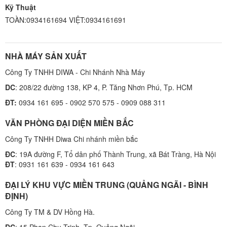
Kỹ Thuật
TOÀN:0934161694 VIỆT:0934161691
NHÀ MÁY SẢN XUẤT
Công Ty TNHH DIWA - Chi Nhánh Nhà Máy
DC
: 208/22 đường 138, KP 4, P. Tăng Nhơn Phú, Tp. HCM
ĐT:
0934 161 695 - 0902 570 575 - 0909 088 311
VĂN PHÒNG ĐẠI DIỆN MIỀN BẮC
Công Ty TNHH Diwa Chi nhánh miền bắc
ĐC
: 19A đường F, Tổ dân phố Thành Trung, xã Bát Tràng, Hà Nội
ĐT
: 0931 161 639 - 0934 161 643
ĐẠI LÝ KHU VỰC MIỀN TRUNG (QUẢNG NGÃI - BÌNH
ĐỊNH)
Công Ty TM & DV Hồng Hà.
ĐC
: 15 Phan Chu Trinh, Tp. Quảng Ngãi