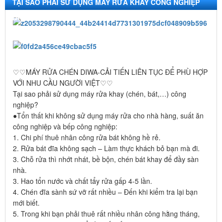
TẠI SAO PHẢI SỬ DỤNG MÁY RỬA KHAY CÔNG NGHIỆP
DIWA
♡♡MÁY RỬA CHÉN DIWA-CẢI TIẾN LIÊN TỤC ĐỂ PHÙ HỢP
VỚI NHU CẦU NGƯỜI VIỆT♡♡
Tại sao phải sử dụng máy rửa khay (chén, bát,…) công
nghiệp?
●Tổn thất khi không sử dụng máy rửa cho nhà hàng, suất ăn
công nghiệp và bếp công nghiệp:
1. Chi phí thuê nhân công rửa bát không hề rẻ.
2. Rửa bát đĩa không sạch – Làm thực khách bỏ bạn mà đi.
3. Chỗ rửa thì nhớt nhát, bề bộn, chén bát khay để đầy sàn
nhà.
3. Hao tổn nước và chất tẩy rửa gấp 4-5 lần.
4. Chén đĩa sành sứ vỡ rất nhiều – Đến khi kiểm tra lại bạn
mới biết.
5. Trong khi bạn phải thuê rất nhiều nhân công hằng tháng,