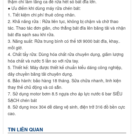
thậm chí làm tăng ca để rửa hết số bát đĩa lớn.
● Ưu điểm khi dùng máy rửa chén bát:
1. Tiết kiệm chi phí thuê công nhân.
2. Khả năng rửa : Rửa liên tục, không bị chậm và chờ thao
tác. Thao tác đơn giản, cho thẳng bát đĩa lên băng tải và nhận
bát đĩa sạch sau khi rửa.
3. Năng suất: Rửa trung bình có thể tới 9000 bát đĩa, khay..
mỗi giờ.
4. Chất tẩy rửa: Dùng hóa chất rửa chuyên dụng, giảm lượng
hóa chất và nước 5 lần so với rửa tay.
5. Thiết kế: Máy được thiết kế chuẩn kiểu dáng công nghiệp,
dây chuyền băng tải chuyên dụng.
6. Bảo hành: bảo hàng 18 tháng. Sửa chửa nhanh, linh kiện
thay thế chủ động và có sẵn.
7. Sử dụng motor bơm 8.5 ngựa cho áp lực nước 6 bar SIÊU
SẠCH chén bát
8. Sử dụng inox 304 dễ dàng vệ sinh, điện trở 316 đồ bền cực
cao.
TIN LIÊN QUAN