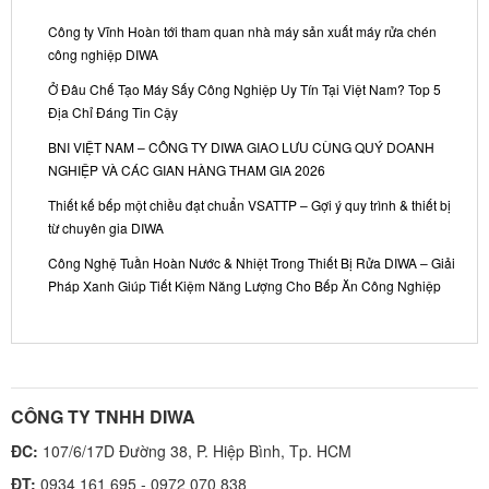
Công ty Vĩnh Hoàn tới tham quan nhà máy sản xuất máy rửa chén
công nghiệp DIWA
Ở Đâu Chế Tạo Máy Sấy Công Nghiệp Uy Tín Tại Việt Nam? Top 5
Địa Chỉ Đáng Tin Cậy
BNI VIỆT NAM – CÔNG TY DIWA GIAO LƯU CÙNG QUÝ DOANH
NGHIỆP VÀ CÁC GIAN HÀNG THAM GIA 2026
Thiết kế bếp một chiều đạt chuẩn VSATTP – Gợi ý quy trình & thiết bị
từ chuyên gia DIWA
Công Nghệ Tuần Hoàn Nước & Nhiệt Trong Thiết Bị Rửa DIWA – Giải
Pháp Xanh Giúp Tiết Kiệm Năng Lượng Cho Bếp Ăn Công Nghiệp
CÔNG TY TNHH DIWA
ĐC:
107/6/17D Đường 38, P. Hiệp Bình, Tp. HCM
ĐT:
0934 161 695 - 0972 070 838