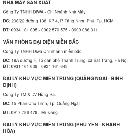
NHÀ MÁY SẢN XUẤT
Công Ty TNHH DIWA - Chi Nhánh Nhà Máy
DC
: 208/22 đường 138, KP 4, P. Tăng Nhơn Phú, Tp. HCM
ĐT:
0934 161 695 - 0902 570 575 - 0909 088 311
VĂN PHÒNG ĐẠI DIỆN MIỀN BẮC
Công Ty TNHH Diwa Chi nhánh miền bắc
ĐC
: 19A đường F, Tổ dân phố Thành Trung, xã Bát Tràng, Hà Nội
ĐT
: 0931 161 639 - 0934 161 643
ĐẠI LÝ KHU VỰC MIỀN TRUNG (QUẢNG NGÃI - BÌNH
ĐỊNH)
Công Ty TM & DV Hồng Hà.
ĐC
: 15 Phan Chu Trinh, Tp. Quảng Ngãi
ĐT:
0917 786 479 - Mr Đáng
ĐẠI LÝ KHU VỰC MIỀN TRUNG (PHÚ YÊN - KHÁNH
HÒA)