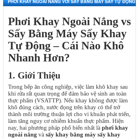
PHƠI KHAY NGOÀI NẮNG VỚI SẤY BẰNG MÁY SẤY TỰ ĐỘNG
– CÁI NÀO KHÔ NHANH HƠN?
Phơi Khay Ngoài Nắng vs
Sấy Bằng Máy Sấy Khay
Tự Động – Cái Nào Khô
Nhanh Hơn?
1. Giới Thiệu
Trong bếp ăn công nghiệp, việc làm khô khay sau
khi rửa rất quan trọng để đảm bảo vệ sinh an toàn
thực phẩm (VSATTP). Nếu khay không được làm
khô đúng cách, nước đọng trên khay có thể trở
thành môi trường thuận lợi cho vi khuẩn phát triển,
làm tăng nguy cơ nhiễm khuẩn thực phẩm. Hiện
nay, hai phương pháp phổ biến nhất là
phơi khay
ngoài nắng
và
sấy khay bằng máy sấy khay