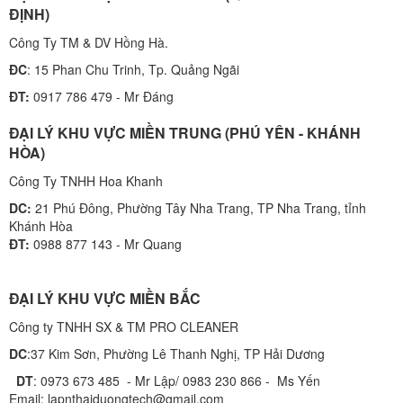
ĐỊNH)
Công Ty TM & DV Hồng Hà.
ĐC
: 15 Phan Chu Trinh, Tp. Quảng Ngãi
ĐT:
0917 786 479 - Mr Đáng
ĐẠI LÝ KHU VỰC MIỀN TRUNG (PHÚ YÊN - KHÁNH
HÒA)
Công Ty TNHH Hoa Khanh
DC:
21 Phú Đông, Phường Tây Nha Trang, TP Nha Trang, tỉnh
Khánh Hòa
ĐT:
0988 877 143 - Mr Quang
ĐẠI LÝ KHU VỰC MIỀN BẮC
Công ty TNHH SX & TM PRO CLEANER
DC
:37 Kim Sơn, Phường Lê Thanh Nghị, TP Hải Dương
DT
: 0973 673 485 - Mr Lập/ 0983 230 866 - Ms Yến
Email: lapnthaiduongtech@gmail.com