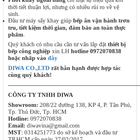
thời tiết thuận lợi, nhưng có nhiều rủi ro về vệ
sinh.
Đầu tư máy sấy khay giúp
bếp ăn vận hành trơn
tru, tiết kiệm thời gian, đảm bảo an toàn thực
.
phẩm
Quý khách có nhu cầu cần tư vấn lắp đặt
thiết bị
bếp công nghiệp
xin LH
hotline 0972070838
hoặc nhấp vào
đây
DIWA CO.,LTD
rất hân hạnh được hợp tác
cùng quý khách!
——————————————————————
CÔNG TY TNHH DIWA
Showroom:
208/22 đường 138, KP 4, P. Tân Phú,
Tp. Thủ Đức, Tp. HCM
Hotline:
0972070838
Email:
diwavina@gmail.com
MST
: 0314251773 do sở kế hoạch và đầu tư
TP.HCM cấp ngày 27/02/2017