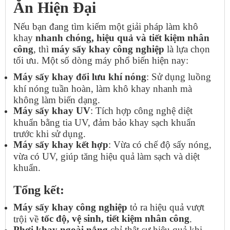
Ăn Hiện Đại
Nếu bạn đang tìm kiếm một giải pháp làm khô
khay
nhanh chóng, hiệu quả và tiết kiệm nhân
công
, thì
máy sấy khay công nghiệp
là lựa chọn
tối ưu. Một số dòng máy phổ biến hiện nay:
Máy sấy khay đối lưu khí nóng
: Sử dụng luồng
khí nóng tuần hoàn, làm khô khay nhanh mà
không làm biến dạng.
Máy sấy khay UV
: Tích hợp công nghệ diệt
khuẩn bằng tia UV, đảm bảo khay sạch khuẩn
trước khi sử dụng.
Máy sấy khay kết hợp
: Vừa có chế độ sấy nóng,
vừa có UV, giúp tăng hiệu quả làm sạch và diệt
khuẩn.
Tổng kết:
Máy sấy khay công nghiệp
tỏ ra hiệu quả vượt
tốc độ, vệ sinh, tiết kiệm nhân công
trội về
.
Phơi khay ngoài nắng
chỉ thật sự hiệu quả khi