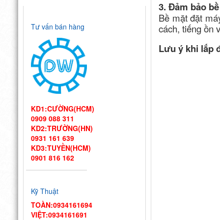
3. Đảm bảo bề
Bề mặt đặt máy
Tư vấn bán hàng
cách, tiếng ồn 
Lưu ý khi lắp 
KD1:CƯỜNG(HCM)
0909 088 311
KD2:TRƯỜNG(HN)
0931 161 639
KD3:TUYỀN(HCM)
0901 816 162
Thiết kế bếp
một chiều đạt
Kỹ Thuật
chuẩn VSATTP
– Gợi ý quy trình & thiết bị
TOÀN:0934161694
từ chuyên gia DIWA
VIỆT:0934161691
Công ty Vĩnh