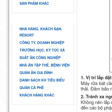
SẢN PHẨM KHÁC
KHÁCH HÀNG
NHÀ HÀNG, KHÁCH SẠN,
RESORT
CÔNG TY, DOANH NGHIỆP
TRƯỜNG HỌC, KÝ TÚC XÁ
SUẤT ĂN CÔNG NGHIỆP
NHÀ ĂN TẬP THỂ, BỆNH VIỆN
QUÁN ĂN GIA ĐÌNH
1. Vị trí lắp đặ
DANH SÁCH KH TIÊU BIỂU
Máy rửa bát cần
QUÁN CÀ PHÊ
thải. Đảm bảo 
KHÁCH HÀNG KHÁC
2. Tránh xa ng
Không nên lắp đ
đến các bộ phậ
HỖ TRỢ TRỰC TUYẾN