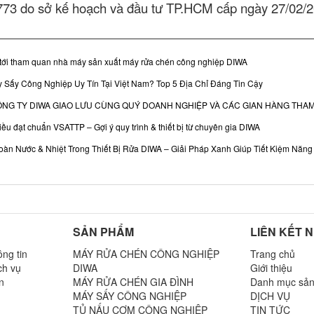
773 do sở kế hoạch và đầu tư TP.HCM cấp ngày 27/02/
tới tham quan nhà máy sản xuất máy rửa chén công nghiệp DIWA
 Sấy Công Nghiệp Uy Tín Tại Việt Nam? Top 5 Địa Chỉ Đáng Tin Cậy
CÔNG TY DIWA GIAO LƯU CÙNG QUÝ DOANH NGHIỆP VÀ CÁC GIAN HÀNG THAM
iều đạt chuẩn VSATTP – Gợi ý quy trình & thiết bị từ chuyên gia DIWA
àn Nước & Nhiệt Trong Thiết Bị Rửa DIWA – Giải Pháp Xanh Giúp Tiết Kiệm Nă
SẢN PHẨM
LIÊN KẾT 
ng tin
MÁY RỬA CHÉN CÔNG NGHIỆP
Trang chủ
ch vụ
DIWA
Giới thiệu
n
MÁY RỬA CHÉN GIA ĐÌNH
Danh mục sả
MÁY SẤY CÔNG NGHIỆP
DỊCH VỤ
TỦ NẤU CƠM CÔNG NGHIỆP
TIN TỨC