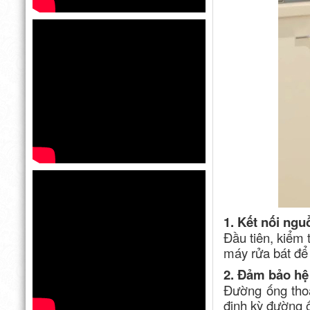
1. Kết nối ng
Đầu tiên, kiểm
máy rửa bát để 
2. Đảm bảo hệ
Đường ống thoá
định kỳ đường 