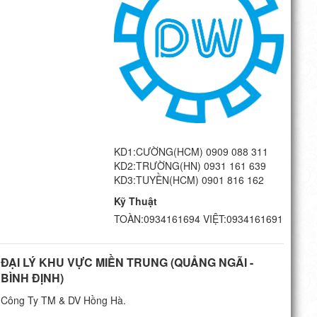
G
KD1:CƯỜNG(HCM) 0909 088 311
KD2:TRƯỜNG(HN) 0931 161 639
KD3:TUYỀN(HCM) 0901 816 162
Kỹ Thuật
TOÀN:0934161694 VIỆT:0934161691
ĐẠI LÝ KHU VỰC MIỀN TRUNG (QUẢNG NGÃI -
BÌNH ĐỊNH)
Công Ty TM & DV Hồng Hà.