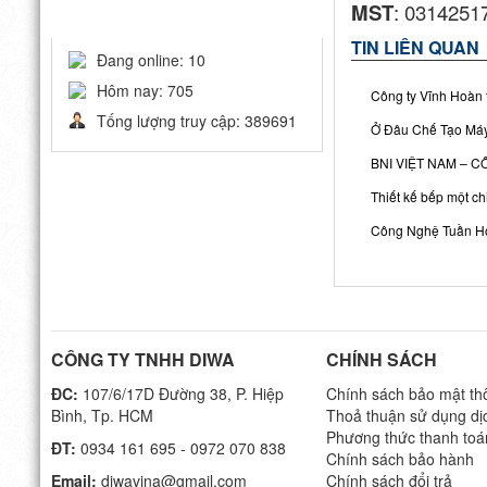
MST
: 0314251
THỐNG KÊ
TIN LIÊN QUAN
Đang online: 10
Hôm nay: 705
Công ty Vĩnh Hoàn 
Tống lượng truy cập: 389691
Ở Đâu Chế Tạo Máy
BNI VIỆT NAM – 
Thiết kế bếp một ch
Công Nghệ Tuần Ho
CÔNG TY TNHH DIWA
CHÍNH SÁCH
ĐC:
107/6/17D Đường 38, P. Hiệp
Chính sách bảo mật thô
Bình, Tp. HCM
Thoả thuận sử dụng dị
Phương thức thanh toá
ĐT:
0934 161 695 - 0972 070 838
Chính sách bảo hành
Email:
diwavina@gmail.com
Chính sách đổi trả