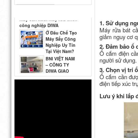
Hoàn tới tham quan nhà
máy sản xuất máy rửa chén
TIN TỨC
công nghiệp DIWA
1. Sử dụng ngu
Ở Đâu Chế Tạo
Máy rửa bát cầ
Máy Sấy Công
Nghiệp Uy Tín
giảm nguy cơ qu
Tại Việt Nam?
2. Đảm bảo ổ 
Top 5 Địa Chỉ Đáng Tin Cậy
BNI VIỆT NAM
Ổ cắm điện cần 
– CÔNG TY
người sử dụng.
DIWA GIAO
LƯU CÙNG
3. Chọn vị trí
QUÝ DOANH NGHIỆP VÀ
Thiết kế bếp
Ổ cắm cần được
CÁC GIAN HÀNG THAM GIA
một chiều đạt
điện tiếp xúc t
2026
chuẩn VSATTP
– Gợi ý quy trình & thiết bị
Lưu ý khi lắp
từ chuyên gia DIWA
Công ty Vĩnh
Hoàn tới tham quan nhà
máy sản xuất máy rửa chén
công nghiệp DIWA