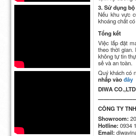
3. Sử dụng bộ 
Nếu khu vực c
khoáng chất có 
Tổng kết
Việc lắp đặt m
theo thời gian.
không tự tin th
sẻ và an toàn.
Quý khách có n
nhấp vào
đây
DIWA CO.,LTD 
——————
CÔNG TY TNH
Showroom:
20
Hotline:
0934 1
Email:
diwavi