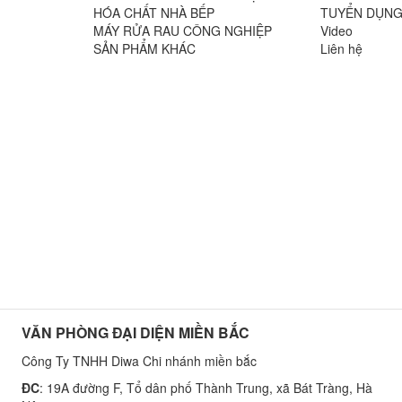
n
HÓA CHẤT NHÀ BẾP
TUYỂN DỤN
MÁY RỬA RAU CÔNG NGHIỆP
Video
SẢN PHẨM KHÁC
Liên hệ
VĂN PHÒNG ĐẠI DIỆN MIỀN BẮC
Công Ty TNHH Diwa Chi nhánh miền bắc
ĐC
: 19A đường F, Tổ dân phố Thành Trung, xã Bát Tràng, Hà