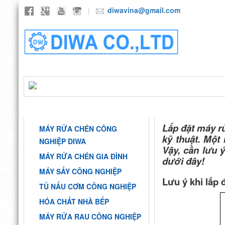
diwavina@gmail.com
TRANG CHỦ
GIỚI THIỆU
SẢN P
DANH MỤC
NHỮNG LƯU Ý KHI
Lắp đặt máy rử
MÁY RỬA CHÉN CÔNG
kỹ thuật. Một
NGHIỆP DIWA
Vậy, cần lưu ý
MÁY RỬA CHÉN GIA ĐÌNH
dưới đây!
MÁY SẤY CÔNG NGHIỆP
Lưu ý khi lắp đ
TỦ NẤU CƠM CÔNG NGHIỆP
HÓA CHẤT NHÀ BẾP
MÁY RỬA RAU CÔNG NGHIỆP