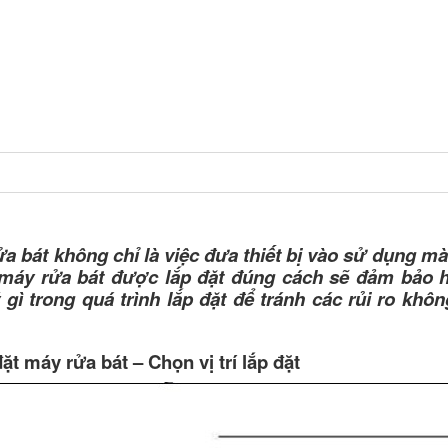
HẨM
DỊCH VỤ
TIN TỨC
TUYỂ
 LẮP ĐẶT MÁY RỬA BÁT BẠN CẦN BIẾT
a bát không chỉ là việc đưa thiết bị vào sử dụng mà
 máy rửa bát được lắp đặt đúng cách sẽ đảm bảo hiệ
 gì trong quá trình lắp đặt để tránh các rủi ro khô
ặt máy rửa bát – Chọn vị trí lắp đặt