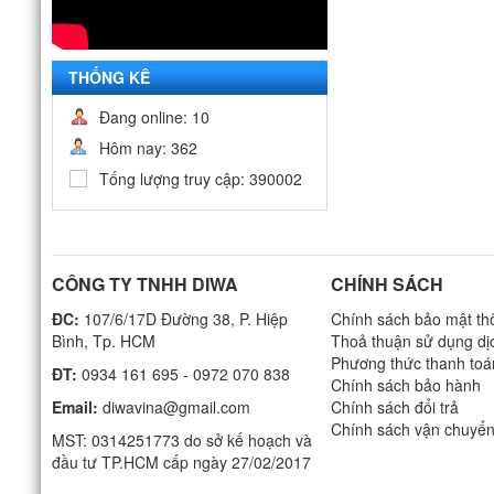
THỐNG KÊ
Đang online: 10
Hôm nay: 362
Tống lượng truy cập: 390002
CÔNG TY TNHH DIWA
CHÍNH SÁCH
ĐC:
107/6/17D Đường 38, P. Hiệp
Chính sách bảo mật thô
Bình, Tp. HCM
Thoả thuận sử dụng dị
Phương thức thanh toá
ĐT:
0934 161 695 - 0972 070 838
Chính sách bảo hành
Email:
diwavina@gmail.com
Chính sách đổi trả
Chính sách vận chuyể
MST: 0314251773 do sở kế hoạch và
đầu tư TP.HCM cấp ngày 27/02/2017