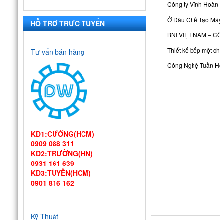
Công ty Vĩnh Hoàn 
Ở Đâu Chế Tạo Máy
HỖ TRỢ TRỰC TUYẾN
BNI VIỆT NAM – 
Thiết kế bếp một ch
Tư vấn bán hàng
Công Nghệ Tuần Ho
KD1:CƯỜNG(HCM)
0909 088 311
KD2:TRƯỜNG(HN)
0931 161 639
KD3:TUYỀN(HCM)
0901 816 162
Thiết kế bếp
một chiều đạt
Kỹ Thuật
chuẩn VSATTP