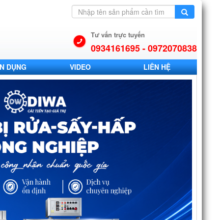
Tư vấn trực tuyến
0934161695 - 0972070838
N DỤNG
VIDEO
LIÊN HỆ