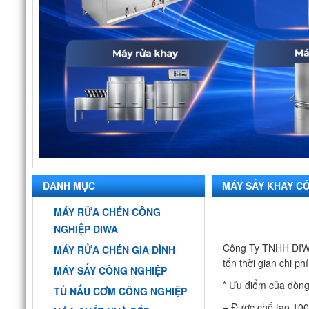
DANH MỤC
MÁY SẤY KHAY C
MÁY RỬA CHÉN CÔNG
NGHIỆP DIWA
Công Ty TNHH DIWA x
MÁY RỬA CHÉN GIA ĐÌNH
tốn thời gian chi p
MÁY SẤY CÔNG NGHIỆP
* Ưu điểm của dòn
TỦ NẤU CƠM CÔNG NGHIỆP
– Được chế tạo 10