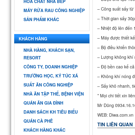
HÓA CHẤT NHÀ BẾP
– Công suất sấy từ
MÁY RỬA RAU CÔNG NGHIỆP
– Thời gian sấy 30p
SẢN PHẨM KHÁC
– Nhiệt độ lên đến
– Máy được thiết kế
KHÁCH HÀNG
– Bộ điều khiển thô
NHÀ HÀNG, KHÁCH SẠN,
– Lượng không khí
RESORT
CÔNG TY, DOANH NGHIỆP
– Độ bền cao kể cả
TRƯỜNG HỌC, KÝ TÚC XÁ
– Không khí nóng đ
SUẤT ĂN CÔNG NGHIỆP
– Sấy khô nhanh, ti
NHÀ ĂN TẬP THỂ, BỆNH VIỆN
* Mọi chi tiết xin 
QUÁN ĂN GIA ĐÌNH
Mr Dũng 0934.16.1
DANH SÁCH KH TIÊU BIỂU
WEB: Diwa.com.vn
QUÁN CÀ PHÊ
TIN LIÊN QUAN
KHÁCH HÀNG KHÁC