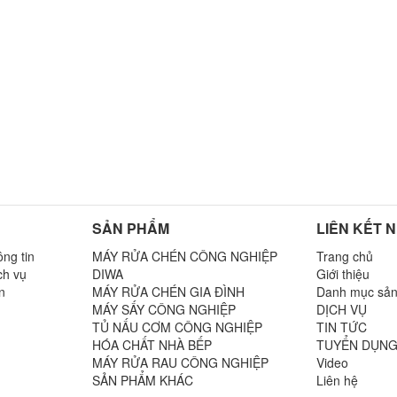
SẢN PHẨM
LIÊN KẾT 
ng tin
MÁY RỬA CHÉN CÔNG NGHIỆP
Trang chủ
ch vụ
DIWA
Giới thiệu
n
MÁY RỬA CHÉN GIA ĐÌNH
Danh mục sả
MÁY SẤY CÔNG NGHIỆP
DỊCH VỤ
TỦ NẤU CƠM CÔNG NGHIỆP
TIN TỨC
n
HÓA CHẤT NHÀ BẾP
TUYỂN DỤN
MÁY RỬA RAU CÔNG NGHIỆP
Video
SẢN PHẨM KHÁC
Liên hệ