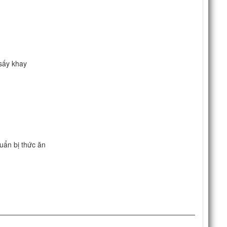
 sấy khay
uẩn bị thức ăn