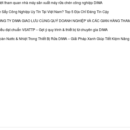
tới tham quan nhà máy sản xuất máy rửa chén công nghiệp DIWA
 Sấy Công Nghiệp Uy Tín Tại Việt Nam? Top 5 Địa Chỉ Đáng Tin Cậy
CÔNG TY DIWA GIAO LƯU CÙNG QUÝ DOANH NGHIỆP VÀ CÁC GIAN HÀNG THAM
iều đạt chuẩn VSATTP – Gợi ý quy trình & thiết bị từ chuyên gia DIWA
àn Nước & Nhiệt Trong Thiết Bị Rửa DIWA – Giải Pháp Xanh Giúp Tiết Kiệm Nă