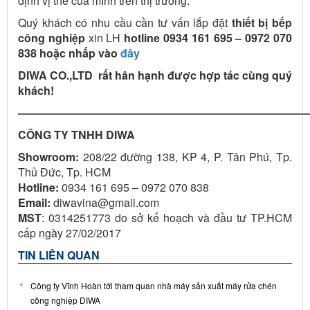
định vị thế của mình trên thị trường.
Quý khách có nhu cầu cần tư vấn lắp đặt
thiết bị bếp
công nghiệp
xin LH
hotline 0934 161 695 – 0972 070
838 hoặc nhấp vào
đây
DIWA CO.,LTD rất hân hạnh được hợp tác cùng quý
khách!
——————————————————————————
CÔNG TY TNHH DIWA
Showroom:
208/22 đường 138, KP 4, P. Tân Phú, Tp.
Thủ Đức, Tp. HCM
Hotline:
0934 161 695 – 0972 070 838
Email:
diwavina@gmail.com
MST
: 0314251773 do sở kế hoạch và đầu tư TP.HCM
cấp ngày 27/02/2017
TIN LIÊN QUAN
Công ty Vĩnh Hoàn tới tham quan nhà máy sản xuất máy rửa chén
công nghiệp DIWA