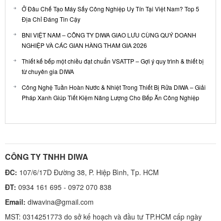
Ở Đâu Chế Tạo Máy Sấy Công Nghiệp Uy Tín Tại Việt Nam? Top 5
Địa Chỉ Đáng Tin Cậy
BNI VIỆT NAM – CÔNG TY DIWA GIAO LƯU CÙNG QUÝ DOANH
NGHIỆP VÀ CÁC GIAN HÀNG THAM GIA 2026
Thiết kế bếp một chiều đạt chuẩn VSATTP – Gợi ý quy trình & thiết bị
từ chuyên gia DIWA
Công Nghệ Tuần Hoàn Nước & Nhiệt Trong Thiết Bị Rửa DIWA – Giải
Pháp Xanh Giúp Tiết Kiệm Năng Lượng Cho Bếp Ăn Công Nghiệp
CÔNG TY TNHH DIWA
ĐC:
107/6/17D Đường 38, P. Hiệp Bình, Tp. HCM
ĐT:
0934 161 695 - 0972 070 838
Email:
diwavina@gmail.com
MST: 0314251773 do sở kế hoạch và đầu tư TP.HCM cấp ngày