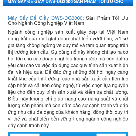
MÁY SẤY ĐẾ GIẦY DWS-DG3000 SẢN PHẨM TỐI ƯU CHO
NGÀNH CÔNG NGHIỆP VIỆT NAM
Máy Sấy Đế Giầy DWS-DG3000
: Sản Phẩm Tối Ưu
Cho Ngành Công Nghiệp Việt Nam
Ngành công nghiệp sản xuất giày dép tại Việt Nam
đang trải qua một giai đoạn phát triển vượt bậc, với sự
gia tăng không ngừng về quy mô và tầm quan trọng trên
thị trường toàn cầu. Sự bùng nổ này không chỉ tạo ra cơ
hội lớn cho các doanh nghiệp trong nước mà còn đặt ra
yêu cầu cao về việc áp dụng các quy trình sản xuất hiện
đại và hiệu quả. Để đáp ứng những đòi hỏi ngày càng
khắt khe của thị trường, các nhà sản xuất cần liên tục
cập nhật và cải tiến công nghệ, từ việc chọn lựa nguyên
liệu cho đến quy trình sản xuất và kiểm tra chất lượng.
Điều này không chỉ giúp nâng cao năng suất và chất
lượng sản phẩm mà còn đảm bảo sự cạnh tranh và đáp
ứng nhu cầu đa dạng của khách hàng, đồng thời duy trì
vị thế và phát triển bền vững trong ngành công nghiệp
đầy cạnh tranh này.