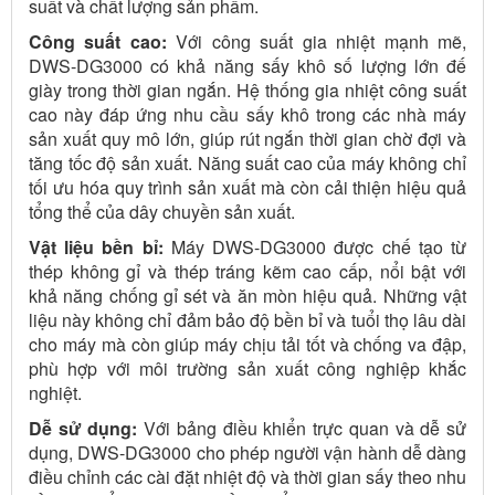
suất và chất lượng sản phẩm.
Công suất cao:
Với công suất gia nhiệt mạnh mẽ,
DWS-DG3000 có khả năng sấy khô số lượng lớn đế
giày trong thời gian ngắn. Hệ thống gia nhiệt công suất
cao này đáp ứng nhu cầu sấy khô trong các nhà máy
sản xuất quy mô lớn, giúp rút ngắn thời gian chờ đợi và
tăng tốc độ sản xuất. Năng suất cao của máy không chỉ
tối ưu hóa quy trình sản xuất mà còn cải thiện hiệu quả
tổng thể của dây chuyền sản xuất.
Vật liệu bền bỉ:
Máy DWS-DG3000 được chế tạo từ
thép không gỉ và thép tráng kẽm cao cấp, nổi bật với
khả năng chống gỉ sét và ăn mòn hiệu quả. Những vật
liệu này không chỉ đảm bảo độ bền bỉ và tuổi thọ lâu dài
cho máy mà còn giúp máy chịu tải tốt và chống va đập,
phù hợp với môi trường sản xuất công nghiệp khắc
nghiệt.
Dễ sử dụng:
Với bảng điều khiển trực quan và dễ sử
dụng, DWS-DG3000 cho phép người vận hành dễ dàng
điều chỉnh các cài đặt nhiệt độ và thời gian sấy theo nhu