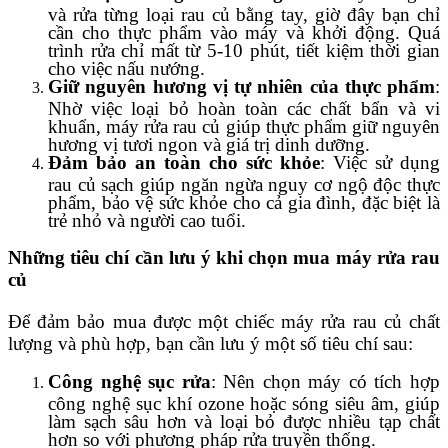
và rửa từng loại rau củ bằng tay, giờ đây bạn chỉ
cần cho thực phẩm vào máy và khởi động. Quá
trình rửa chỉ mất từ 5-10 phút, tiết kiệm thời gian
cho việc nấu nướng.
Giữ nguyên hương vị tự nhiên của thực phẩm
:
Nhờ việc loại bỏ hoàn toàn các chất bẩn và vi
khuẩn, máy rửa rau củ giúp thực phẩm giữ nguyên
hương vị tươi ngon và giá trị dinh dưỡng.
Đảm bảo an toàn cho sức khỏe
: Việc sử dụng
rau củ sạch giúp ngăn ngừa nguy cơ ngộ độc thực
phẩm, bảo vệ sức khỏe cho cả gia đình, đặc biệt là
trẻ nhỏ và người cao tuổi.
Những tiêu chí cần lưu ý khi chọn mua máy rửa rau
củ
Để đảm bảo mua được một chiếc máy rửa rau củ chất
lượng và phù hợp, bạn cần lưu ý một số tiêu chí sau:
Công nghệ sục rửa
: Nên chọn máy có tích hợp
công nghệ sục khí ozone hoặc sóng siêu âm, giúp
làm sạch sâu hơn và loại bỏ được nhiều tạp chất
hơn so với phương pháp rửa truyền thống.