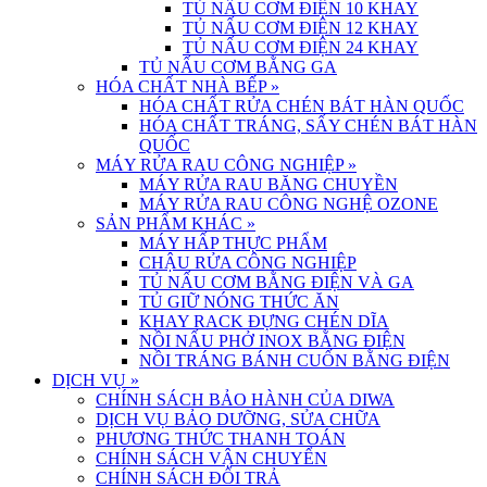
TỦ NẤU CƠM ĐIỆN 10 KHAY
TỦ NẤU CƠM ĐIỆN 12 KHAY
TỦ NẤU CƠM ĐIỆN 24 KHAY
TỦ NẤU CƠM BẰNG GA
HÓA CHẤT NHÀ BẾP
»
HÓA CHẤT RỬA CHÉN BÁT HÀN QUỐC
HÓA CHẤT TRÁNG, SẤY CHÉN BÁT HÀN
QUỐC
MÁY RỬA RAU CÔNG NGHIỆP
»
MÁY RỬA RAU BĂNG CHUYỀN
MÁY RỬA RAU CÔNG NGHỆ OZONE
SẢN PHẨM KHÁC
»
MÁY HẤP THỰC PHẨM
CHẬU RỬA CÔNG NGHIỆP
TỦ NẤU CƠM BẰNG ĐIỆN VÀ GA
TỦ GIỮ NÓNG THỨC ĂN
KHAY RACK ĐỰNG CHÉN DĨA
NỒI NẤU PHỞ INOX BẰNG ĐIỆN
NỒI TRÁNG BÁNH CUỐN BẰNG ĐIỆN
DỊCH VỤ
»
CHÍNH SÁCH BẢO HÀNH CỦA DIWA
DỊCH VỤ BẢO DƯỠNG, SỬA CHỮA
PHƯƠNG THỨC THANH TOÁN
CHÍNH SÁCH VẬN CHUYỂN
CHÍNH SÁCH ĐỔI TRẢ