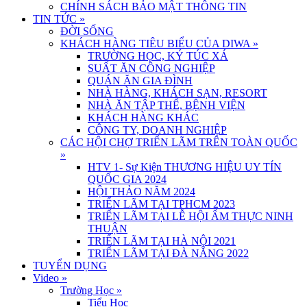
CHÍNH SÁCH BẢO MẬT THÔNG TIN
TIN TỨC
»
ĐỜI SỐNG
KHÁCH HÀNG TIÊU BIỂU CỦA DIWA
»
TRƯỜNG HỌC, KÝ TÚC XÁ
SUẤT ĂN CÔNG NGHIỆP
QUÁN ĂN GIA ĐÌNH
NHÀ HÀNG, KHÁCH SẠN, RESORT
NHÀ ĂN TẬP THỂ, BỆNH VIỆN
KHÁCH HÀNG KHÁC
CÔNG TY, DOANH NGHIỆP
CÁC HỘI CHỢ TRIỂN LÃM TRÊN TOÀN QUỐC
»
HTV 1- Sự Kiện THƯƠNG HIỆU UY TÍN
QUỐC GIA 2024
HỘI THẢO NĂM 2024
TRIỂN LÃM TẠI TPHCM 2023
TRIỂN LÃM TẠI LỄ HỘI ẨM THỰC NINH
THUẬN
TRIỂN LÃM TẠI HÀ NỘI 2021
TRIỂN LÃM TẠI ĐÀ NẴNG 2022
TUYỂN DỤNG
Video
»
Trường Học
»
Tiểu Học