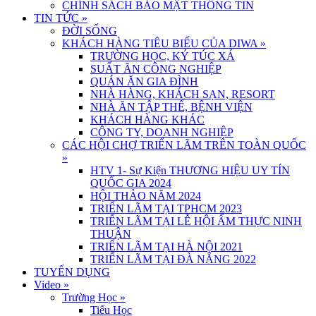
CHÍNH SÁCH BẢO MẬT THÔNG TIN
TIN TỨC
»
ĐỜI SỐNG
KHÁCH HÀNG TIÊU BIỂU CỦA DIWA
»
TRƯỜNG HỌC, KÝ TÚC XÁ
SUẤT ĂN CÔNG NGHIỆP
QUÁN ĂN GIA ĐÌNH
NHÀ HÀNG, KHÁCH SẠN, RESORT
NHÀ ĂN TẬP THỂ, BỆNH VIỆN
KHÁCH HÀNG KHÁC
CÔNG TY, DOANH NGHIỆP
CÁC HỘI CHỢ TRIỂN LÃM TRÊN TOÀN QUỐC
»
HTV 1- Sự Kiện THƯƠNG HIỆU UY TÍN
QUỐC GIA 2024
HỘI THẢO NĂM 2024
TRIỂN LÃM TẠI TPHCM 2023
TRIỂN LÃM TẠI LỄ HỘI ẨM THỰC NINH
THUẬN
TRIỂN LÃM TẠI HÀ NỘI 2021
TRIỂN LÃM TẠI ĐÀ NẴNG 2022
TUYỂN DỤNG
Video
»
Trường Học
»
Tiểu Học