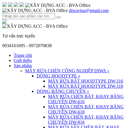
diwavina@gmail.com
Tư vấn trực tuyến
0934161695 - 0972070838
Trang chủ
Giới thiệu
Sản phẩm
MÁY RỬA CHÉN CÔNG NGHIỆP DIWA
»
DÒNG HOODTYPE
»
MÁY RỬA BÁT HOODTYPE DW-116
MÁY RỬA BÁT HOODTYPE DW-118
DÒNG BĂNG CHUYỀN
»
MÁY RỬA CHÉN BÁT, KHAY BĂNG
CHUYỀN DW-616
MÁY RỬA CHÉN BÁT, KHAY BĂNG
CHUYỀN DW-618
MÁY RỬA CHÉN BÁT, KHAY BĂNG
CHUYỀN DW-816
MÁY RỬA SẤY CHÉN BÁT, KHAY