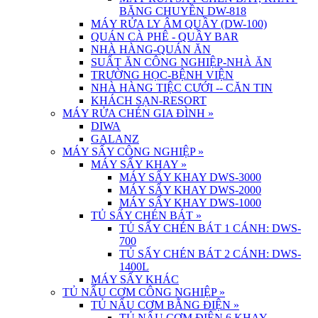
BĂNG CHUYỀN DW-818
MÁY RỬA LY ÂM QUẦY (DW-100)
QUÁN CÀ PHÊ - QUẦY BAR
NHÀ HÀNG-QUÁN ĂN
SUẤT ĂN CÔNG NGHIỆP-NHÀ ĂN
TRƯỜNG HỌC-BỆNH VIỆN
NHÀ HÀNG TIỆC CƯỚI -- CĂN TIN
KHÁCH SẠN-RESORT
MÁY RỬA CHÉN GIA ĐÌNH
»
DIWA
GALANZ
MÁY SẤY CÔNG NGHIỆP
»
MÁY SẤY KHAY
»
MÁY SẤY KHAY DWS-3000
MÁY SẤY KHAY DWS-2000
MÁY SẤY KHAY DWS-1000
TỦ SẤY CHÉN BÁT
»
TỦ SẤY CHÉN BÁT 1 CÁNH: DWS-
700
TỦ SẤY CHÉN BÁT 2 CÁNH: DWS-
1400L
MÁY SẤY KHÁC
TỦ NẤU CƠM CÔNG NGHIỆP
»
TỦ NẤU CƠM BẰNG ĐIỆN
»
TỦ NẤU CƠM ĐIỆN 6 KHAY