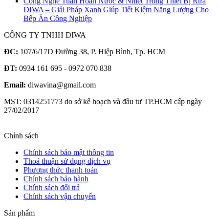
Công Nghệ Tuần Hoàn Nước & Nhiệt Trong Thiết Bị Rửa
DIWA – Giải Pháp Xanh Giúp Tiết Kiệm Năng Lượng Cho
Bếp Ăn Công Nghiệp
CÔNG TY TNHH DIWA
ĐC:
107/6/17D Đường 38, P. Hiệp Bình, Tp. HCM
ĐT:
0934 161 695 - 0972 070 838
Email:
diwavina@gmail.com
MST: 0314251773 do sở kế hoạch và đầu tư TP.HCM cấp ngày
27/02/2017
Chính sách
Chính sách bảo mật thông tin
Thoả thuận sử dụng dịch vụ
Phương thức thanh toán
Chính sách bảo hành
Chính sách đổi trả
Chính sách vận chuyển
Sản phẩm