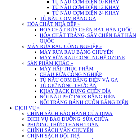
TỦ NẤU CƠM ĐIỆN 10 KHAY
TỦ NẤU CƠM ĐIỆN 12 KHAY
TỦ NẤU CƠM ĐIỆN 24 KHAY
TỦ NẤU CƠM BẰNG GA
HÓA CHẤT NHÀ BẾP
»
HÓA CHẤT RỬA CHÉN BÁT HÀN QUỐC
HÓA CHẤT TRÁNG, SẤY CHÉN BÁT HÀN
QUỐC
MÁY RỬA RAU CÔNG NGHIỆP
»
MÁY RỬA RAU BĂNG CHUYỀN
MÁY RỬA RAU CÔNG NGHỆ OZONE
SẢN PHẨM KHÁC
»
MÁY HẤP THỰC PHẨM
CHẬU RỬA CÔNG NGHIỆP
TỦ NẤU CƠM BẰNG ĐIỆN VÀ GA
TỦ GIỮ NÓNG THỨC ĂN
KHAY RACK ĐỰNG CHÉN DĨA
NỒI NẤU PHỞ INOX BẰNG ĐIỆN
NỒI TRÁNG BÁNH CUỐN BẰNG ĐIỆN
DỊCH VỤ
»
CHÍNH SÁCH BẢO HÀNH CỦA DIWA
DỊCH VỤ BẢO DƯỠNG, SỬA CHỮA
PHƯƠNG THỨC THANH TOÁN
CHÍNH SÁCH VẬN CHUYỂN
CHÍNH SÁCH ĐỔI TRẢ