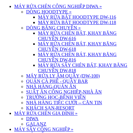
MÁY RỬA CHÉN CÔNG NGHIỆP DIWA
»
DÒNG HOODTYPE
»
MÁY RỬA BÁT HOODTYPE DW-116
MÁY RỬA BÁT HOODTYPE DW-118
DÒNG BĂNG CHUYỀN
»
MÁY RỬA CHÉN BÁT, KHAY BĂNG
CHUYỀN DW-616
MÁY RỬA CHÉN BÁT, KHAY BĂNG
CHUYỀN DW-618
MÁY RỬA CHÉN BÁT, KHAY BĂNG
CHUYỀN DW-816
MÁY RỬA SẤY CHÉN BÁT, KHAY BĂNG
CHUYỀN DW-818
MÁY RỬA LY ÂM QUẦY (DW-100)
QUÁN CÀ PHÊ - QUẦY BAR
NHÀ HÀNG-QUÁN ĂN
SUẤT ĂN CÔNG NGHIỆP-NHÀ ĂN
TRƯỜNG HỌC-BỆNH VIỆN
NHÀ HÀNG TIỆC CƯỚI -- CĂN TIN
KHÁCH SẠN-RESORT
MÁY RỬA CHÉN GIA ĐÌNH
»
DIWA
GALANZ
MÁY SẤY CÔNG NGHIỆP
»