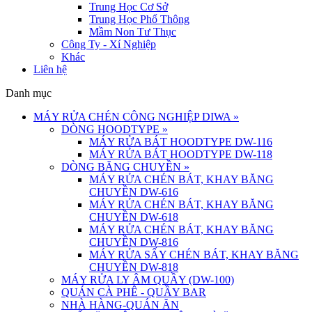
Trung Học Cơ Sở
Trung Học Phổ Thông
Mầm Non Tư Thục
Công Ty - Xí Nghiệp
Khác
Liên hệ
Danh mục
MÁY RỬA CHÉN CÔNG NGHIỆP DIWA
»
DÒNG HOODTYPE
»
MÁY RỬA BÁT HOODTYPE DW-116
MÁY RỬA BÁT HOODTYPE DW-118
DÒNG BĂNG CHUYỀN
»
MÁY RỬA CHÉN BÁT, KHAY BĂNG
CHUYỀN DW-616
MÁY RỬA CHÉN BÁT, KHAY BĂNG
CHUYỀN DW-618
MÁY RỬA CHÉN BÁT, KHAY BĂNG
CHUYỀN DW-816
MÁY RỬA SẤY CHÉN BÁT, KHAY BĂNG
CHUYỀN DW-818
MÁY RỬA LY ÂM QUẦY (DW-100)
QUÁN CÀ PHÊ - QUẦY BAR
NHÀ HÀNG-QUÁN ĂN