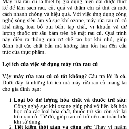
Máy rửa rau củ là thiết bị gia dụng hiện đại được thiết
kế để làm sạch rau, củ, quả và thậm chí cả thịt cá một
cách nhanh chóng và hiệu quả. Với việc ứng dụng công
nghệ sóng siêu âm và sục khí ozone, máy rửa rau củ có
khả năng loại bỏ bụi bẩn, tạp chất, vi khuẩn và dư
lượng thuốc trừ sâu bám trên bề mặt rau củ. Quá trình
này diễn ra thông qua cơ chế tạo bọt khí nhỏ, giúp
đánh bật các chất bẩn mà không làm tổn hại đến cấu
trúc của thực phẩm.
Lợi ích của việc sử dụng máy rửa rau củ
Vậy
máy rửa rau củ có tốt không
? Câu trả lời là
có
.
Dưới đây là những lợi ích mà máy rửa rau củ mang lại
cho gia đình bạn:
Loại bỏ dư lượng hóa chất và thuốc trừ sâu
:
Công nghệ sục khí ozone giúp phá vỡ liên kết hóa
học của các loại hóa chất, thuốc trừ sâu còn sót lại
trên rau củ. Từ đó, giúp rau củ trở nên an toàn hơn
khi sử dụng.
Tiết kiệm thời gian và công sức
: Thay vì ngâm