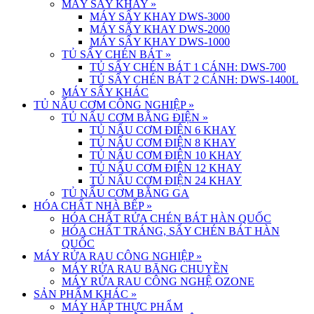
MÁY SẤY KHAY
»
MÁY SẤY KHAY DWS-3000
MÁY SẤY KHAY DWS-2000
MÁY SẤY KHAY DWS-1000
TỦ SẤY CHÉN BÁT
»
TỦ SẤY CHÉN BÁT 1 CÁNH: DWS-700
TỦ SẤY CHÉN BÁT 2 CÁNH: DWS-1400L
MÁY SẤY KHÁC
TỦ NẤU CƠM CÔNG NGHIỆP
»
TỦ NẤU CƠM BẰNG ĐIỆN
»
TỦ NẤU CƠM ĐIỆN 6 KHAY
TỦ NẤU CƠM ĐIỆN 8 KHAY
TỦ NẤU CƠM ĐIỆN 10 KHAY
TỦ NẤU CƠM ĐIỆN 12 KHAY
TỦ NẤU CƠM ĐIỆN 24 KHAY
TỦ NẤU CƠM BẰNG GA
HÓA CHẤT NHÀ BẾP
»
HÓA CHẤT RỬA CHÉN BÁT HÀN QUỐC
HÓA CHẤT TRÁNG, SẤY CHÉN BÁT HÀN
QUỐC
MÁY RỬA RAU CÔNG NGHIỆP
»
MÁY RỬA RAU BĂNG CHUYỀN
MÁY RỬA RAU CÔNG NGHỆ OZONE
SẢN PHẨM KHÁC
»
MÁY HẤP THỰC PHẨM