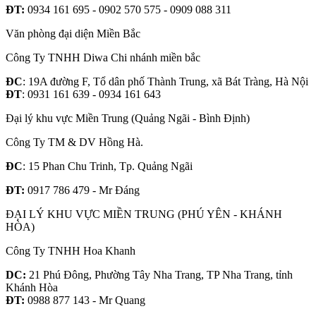
ĐT:
0934 161 695 - 0902 570 575 - 0909 088 311
Văn phòng đại diện Miền Bắc
Công Ty TNHH Diwa Chi nhánh miền bắc
ĐC
: 19A đường F, Tổ dân phố Thành Trung, xã Bát Tràng, Hà Nội
ĐT
: 0931 161 639 - 0934 161 643
Đại lý khu vực Miền Trung (Quảng Ngãi - Bình Định)
Công Ty TM & DV Hồng Hà.
ĐC
: 15 Phan Chu Trinh, Tp. Quảng Ngãi
ĐT:
0917 786 479 - Mr Đáng
ĐẠI LÝ KHU VỰC MIỀN TRUNG (PHÚ YÊN - KHÁNH
HÒA)
Công Ty TNHH Hoa Khanh
DC:
21 Phú Đông, Phường Tây Nha Trang, TP Nha Trang, tỉnh
Khánh Hòa
ĐT:
0988 877 143 - Mr Quang