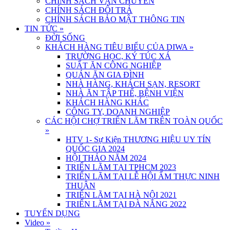
CHÍNH SÁCH VẬN CHUYỂN
CHÍNH SÁCH ĐỔI TRẢ
CHÍNH SÁCH BẢO MẬT THÔNG TIN
TIN TỨC
»
ĐỜI SỐNG
KHÁCH HÀNG TIÊU BIỂU CỦA DIWA
»
TRƯỜNG HỌC, KÝ TÚC XÁ
SUẤT ĂN CÔNG NGHIỆP
QUÁN ĂN GIA ĐÌNH
NHÀ HÀNG, KHÁCH SẠN, RESORT
NHÀ ĂN TẬP THỂ, BỆNH VIỆN
KHÁCH HÀNG KHÁC
CÔNG TY, DOANH NGHIỆP
CÁC HỘI CHỢ TRIỂN LÃM TRÊN TOÀN QUỐC
»
HTV 1- Sự Kiện THƯƠNG HIỆU UY TÍN
QUỐC GIA 2024
HỘI THẢO NĂM 2024
TRIỂN LÃM TẠI TPHCM 2023
TRIỂN LÃM TẠI LỄ HỘI ẨM THỰC NINH
THUẬN
TRIỂN LÃM TẠI HÀ NỘI 2021
TRIỂN LÃM TẠI ĐÀ NẴNG 2022
TUYỂN DỤNG
Video
»