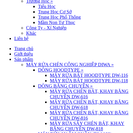
Trường Học
»
Tiểu Học
Trung Học Cơ Sở
Trung Học Phổ Thông
Mầm Non Tư Thục
Công Ty - Xí Nghiệp
Khác
Liên hệ
Trang chủ
Giới thiệu
Sản phẩm
MÁY RỬA CHÉN CÔNG NGHIỆP DIWA
»
DÒNG HOODTYPE
»
MÁY RỬA BÁT HOODTYPE DW-116
MÁY RỬA BÁT HOODTYPE DW-118
DÒNG BĂNG CHUYỀN
»
MÁY RỬA CHÉN BÁT, KHAY BĂNG
CHUYỀN DW-616
MÁY RỬA CHÉN BÁT, KHAY BĂNG
CHUYỀN DW-618
MÁY RỬA CHÉN BÁT, KHAY BĂNG
CHUYỀN DW-816
MÁY RỬA SẤY CHÉN BÁT, KHAY
BĂNG CHUYỀN DW-818