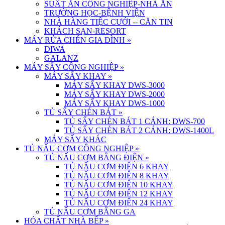
SUẤT ĂN CÔNG NGHIỆP-NHÀ ĂN
TRƯỜNG HỌC-BỆNH VIỆN
NHÀ HÀNG TIỆC CƯỚI -- CĂN TIN
KHÁCH SẠN-RESORT
MÁY RỬA CHÉN GIA ĐÌNH
»
DIWA
GALANZ
MÁY SẤY CÔNG NGHIỆP
»
MÁY SẤY KHAY
»
MÁY SẤY KHAY DWS-3000
MÁY SẤY KHAY DWS-2000
MÁY SẤY KHAY DWS-1000
TỦ SẤY CHÉN BÁT
»
TỦ SẤY CHÉN BÁT 1 CÁNH: DWS-700
TỦ SẤY CHÉN BÁT 2 CÁNH: DWS-1400L
MÁY SẤY KHÁC
TỦ NẤU CƠM CÔNG NGHIỆP
»
TỦ NẤU CƠM BẰNG ĐIỆN
»
TỦ NẤU CƠM ĐIỆN 6 KHAY
TỦ NẤU CƠM ĐIỆN 8 KHAY
TỦ NẤU CƠM ĐIỆN 10 KHAY
TỦ NẤU CƠM ĐIỆN 12 KHAY
TỦ NẤU CƠM ĐIỆN 24 KHAY
TỦ NẤU CƠM BẰNG GA
HÓA CHẤT NHÀ BẾP
»