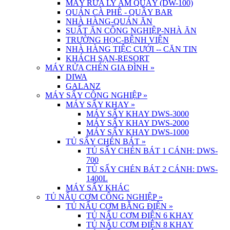
MÁY RỬA LY ÂM QUẦY (DW-100)
QUÁN CÀ PHÊ - QUẦY BAR
NHÀ HÀNG-QUÁN ĂN
SUẤT ĂN CÔNG NGHIỆP-NHÀ ĂN
TRƯỜNG HỌC-BỆNH VIỆN
NHÀ HÀNG TIỆC CƯỚI -- CĂN TIN
KHÁCH SẠN-RESORT
MÁY RỬA CHÉN GIA ĐÌNH
»
DIWA
GALANZ
MÁY SẤY CÔNG NGHIỆP
»
MÁY SẤY KHAY
»
MÁY SẤY KHAY DWS-3000
MÁY SẤY KHAY DWS-2000
MÁY SẤY KHAY DWS-1000
TỦ SẤY CHÉN BÁT
»
TỦ SẤY CHÉN BÁT 1 CÁNH: DWS-
700
TỦ SẤY CHÉN BÁT 2 CÁNH: DWS-
1400L
MÁY SẤY KHÁC
TỦ NẤU CƠM CÔNG NGHIỆP
»
TỦ NẤU CƠM BẰNG ĐIỆN
»
TỦ NẤU CƠM ĐIỆN 6 KHAY
TỦ NẤU CƠM ĐIỆN 8 KHAY