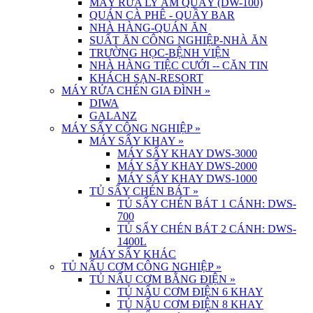
MÁY RỬA LY ÂM QUẦY (DW-100)
QUÁN CÀ PHÊ - QUẦY BAR
NHÀ HÀNG-QUÁN ĂN
SUẤT ĂN CÔNG NGHIỆP-NHÀ ĂN
TRƯỜNG HỌC-BỆNH VIỆN
NHÀ HÀNG TIỆC CƯỚI -- CĂN TIN
KHÁCH SẠN-RESORT
MÁY RỬA CHÉN GIA ĐÌNH
»
DIWA
GALANZ
MÁY SẤY CÔNG NGHIỆP
»
MÁY SẤY KHAY
»
MÁY SẤY KHAY DWS-3000
MÁY SẤY KHAY DWS-2000
MÁY SẤY KHAY DWS-1000
TỦ SẤY CHÉN BÁT
»
TỦ SẤY CHÉN BÁT 1 CÁNH: DWS-
700
TỦ SẤY CHÉN BÁT 2 CÁNH: DWS-
1400L
MÁY SẤY KHÁC
TỦ NẤU CƠM CÔNG NGHIỆP
»
TỦ NẤU CƠM BẰNG ĐIỆN
»
TỦ NẤU CƠM ĐIỆN 6 KHAY
TỦ NẤU CƠM ĐIỆN 8 KHAY