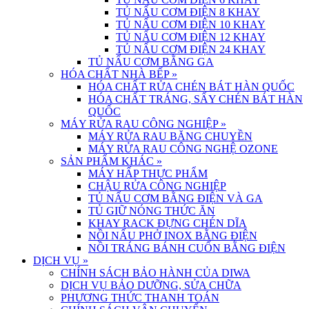
TỦ NẤU CƠM ĐIỆN 8 KHAY
TỦ NẤU CƠM ĐIỆN 10 KHAY
TỦ NẤU CƠM ĐIỆN 12 KHAY
TỦ NẤU CƠM ĐIỆN 24 KHAY
TỦ NẤU CƠM BẰNG GA
HÓA CHẤT NHÀ BẾP
»
HÓA CHẤT RỬA CHÉN BÁT HÀN QUỐC
HÓA CHẤT TRÁNG, SẤY CHÉN BÁT HÀN
QUỐC
MÁY RỬA RAU CÔNG NGHIỆP
»
MÁY RỬA RAU BĂNG CHUYỀN
MÁY RỬA RAU CÔNG NGHỆ OZONE
SẢN PHẨM KHÁC
»
MÁY HẤP THỰC PHẨM
CHẬU RỬA CÔNG NGHIỆP
TỦ NẤU CƠM BẰNG ĐIỆN VÀ GA
TỦ GIỮ NÓNG THỨC ĂN
KHAY RACK ĐỰNG CHÉN DĨA
NỒI NẤU PHỞ INOX BẰNG ĐIỆN
NỒI TRÁNG BÁNH CUỐN BẰNG ĐIỆN
DỊCH VỤ
»
CHÍNH SÁCH BẢO HÀNH CỦA DIWA
DỊCH VỤ BẢO DƯỠNG, SỬA CHỮA
PHƯƠNG THỨC THANH TOÁN