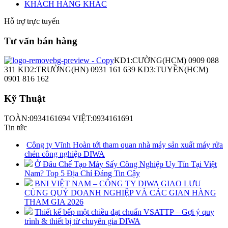
KHÁCH HÀNG KHÁC
Hỗ trợ trực tuyến
Tư vấn bán hàng
KD1:CƯỜNG(HCM) 0909 088
311 KD2:TRƯỜNG(HN) 0931 161 639 KD3:TUYỀN(HCM)
0901 816 162
Kỹ Thuật
TOÀN:0934161694 VIỆT:0934161691
Tin tức
Công ty Vĩnh Hoàn tới tham quan nhà máy sản xuất máy rửa
chén công nghiệp DIWA
Ở Đâu Chế Tạo Máy Sấy Công Nghiệp Uy Tín Tại Việt
Nam? Top 5 Địa Chỉ Đáng Tin Cậy
BNI VIỆT NAM – CÔNG TY DIWA GIAO LƯU
CÙNG QUÝ DOANH NGHIỆP VÀ CÁC GIAN HÀNG
THAM GIA 2026
Thiết kế bếp một chiều đạt chuẩn VSATTP – Gợi ý quy
trình & thiết bị từ chuyên gia DIWA