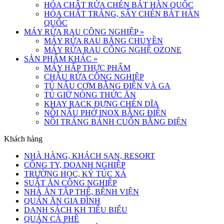
HÓA CHẤT RỬA CHÉN BÁT HÀN QUỐC
HÓA CHẤT TRÁNG, SẤY CHÉN BÁT HÀN
QUỐC
MÁY RỬA RAU CÔNG NGHIỆP
»
MÁY RỬA RAU BĂNG CHUYỀN
MÁY RỬA RAU CÔNG NGHỆ OZONE
SẢN PHẨM KHÁC
»
MÁY HẤP THỰC PHẨM
CHẬU RỬA CÔNG NGHIỆP
TỦ NẤU CƠM BẰNG ĐIỆN VÀ GA
TỦ GIỮ NÓNG THỨC ĂN
KHAY RACK ĐỰNG CHÉN DĨA
NỒI NẤU PHỞ INOX BẰNG ĐIỆN
NỒI TRÁNG BÁNH CUỐN BẰNG ĐIỆN
Khách hàng
NHÀ HÀNG, KHÁCH SẠN, RESORT
CÔNG TY, DOANH NGHIỆP
TRƯỜNG HỌC, KÝ TÚC XÁ
SUẤT ĂN CÔNG NGHIỆP
NHÀ ĂN TẬP THỂ, BỆNH VIỆN
QUÁN ĂN GIA ĐÌNH
DANH SÁCH KH TIÊU BIỂU
QUÁN CÀ PHÊ