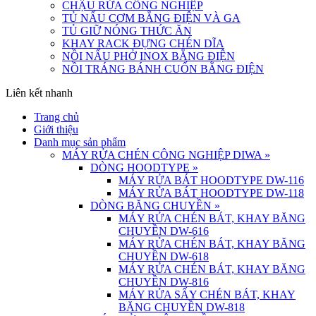
CHẬU RỬA CÔNG NGHIỆP
TỦ NẤU CƠM BẰNG ĐIỆN VÀ GA
TỦ GIỮ NÓNG THỨC ĂN
KHAY RACK ĐỰNG CHÉN DĨA
NỒI NẤU PHỞ INOX BẰNG ĐIỆN
NỒI TRÁNG BÁNH CUỐN BẰNG ĐIỆN
Liên kết nhanh
Trang chủ
Giới thiệu
Danh mục sản phẩm
MÁY RỬA CHÉN CÔNG NGHIỆP DIWA
»
DÒNG HOODTYPE
»
MÁY RỬA BÁT HOODTYPE DW-116
MÁY RỬA BÁT HOODTYPE DW-118
DÒNG BĂNG CHUYỀN
»
MÁY RỬA CHÉN BÁT, KHAY BĂNG
CHUYỀN DW-616
MÁY RỬA CHÉN BÁT, KHAY BĂNG
CHUYỀN DW-618
MÁY RỬA CHÉN BÁT, KHAY BĂNG
CHUYỀN DW-816
MÁY RỬA SẤY CHÉN BÁT, KHAY
BĂNG CHUYỀN DW-818