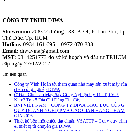
———————————————————————
CÔNG TY TNHH DIWA
Showroom:
208/22 đường 138, KP 4, P. Tân Phú, Tp.
Thủ Đức, Tp. HCM
Hotline:
0934 161 695 – 0972 070 838
Email:
diwavina@gmail.com
MST
: 0314251773 do sở kế hoạch và đầu tư TP.HCM
cấp ngày 27/02/2017
Tin liên quan
Công ty Vĩnh Hoàn tới tham quan nhà máy sản xuất máy rửa
chén công nghiệp DIWA
Ở Đâu Chế Tạo Máy Sấy Công Nghiệp Uy Tín Tại Việt
Nam? Top 5 Địa Chỉ Đáng Tin Cậy
BNI VIỆT NAM – CÔNG TY DIWA GIAO LƯU CÙNG
QUÝ DOANH NGHIỆP VÀ CÁC GIAN HÀNG THAM
GIA 2026
Thiết kế bếp một chiều đạt chuẩn VSATTP – Gợi ý quy trình
& thiết bị từ chuyên gia DIWA