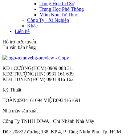
Trung Học Cơ Sở
Trung Học Phổ Thông
Mầm Non Tư Thục
Công Ty - Xí Nghiệp
Khác
Liên hệ
Hỗ trợ trực tuyến
Tư vấn bán hàng
KD1:CƯỜNG(HCM) 0909 088 311
KD2:TRƯỜNG(HN) 0931 161 639
KD3:TUYỀN(HCM) 0901 816 162
Kỹ Thuật
TOÀN:0934161694 VIỆT:0934161691
Nhà máy sản xuất
Công Ty TNHH DIWA - Chi Nhánh Nhà Máy
DC
: 208/22 đường 138, KP 4, P. Tăng Nhơn Phú, Tp. HCM