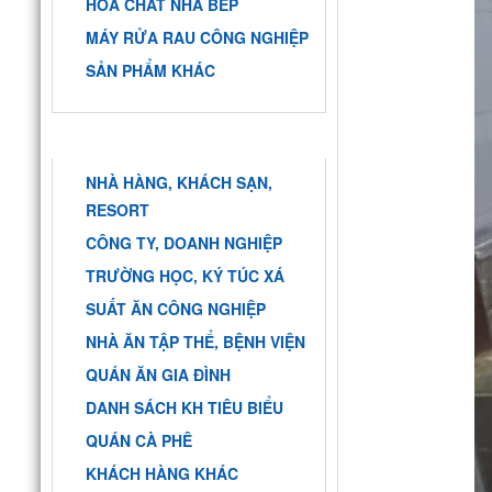
HÓA CHẤT NHÀ BẾP
MÁY RỬA RAU CÔNG NGHIỆP
SẢN PHẨM KHÁC
KHÁCH HÀNG
NHÀ HÀNG, KHÁCH SẠN,
RESORT
CÔNG TY, DOANH NGHIỆP
TRƯỜNG HỌC, KÝ TÚC XÁ
SUẤT ĂN CÔNG NGHIỆP
NHÀ ĂN TẬP THỂ, BỆNH VIỆN
QUÁN ĂN GIA ĐÌNH
DANH SÁCH KH TIÊU BIỂU
QUÁN CÀ PHÊ
KHÁCH HÀNG KHÁC