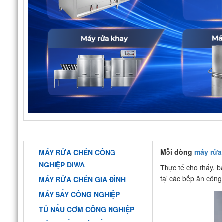
DANH MỤC
MÁY RỬA KHAY S
Mỗi dòng
máy rửa
MÁY RỬA CHÉN CÔNG
NGHIỆP DIWA
Thực tế cho thấy, b
tại các bếp ăn công
MÁY RỬA CHÉN GIA ĐÌNH
MÁY SẤY CÔNG NGHIỆP
TỦ NẤU CƠM CÔNG NGHIỆP