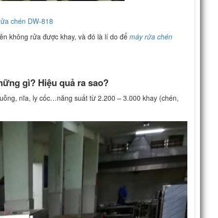
rửa chén DW-818
n không rửa được khay, và đó là lí do để
máy rửa chén
hững gì? Hiệu quả ra sao?
uỗng, nĩa, ly cốc…năng suất từ 2.200 – 3.000 khay (chén,