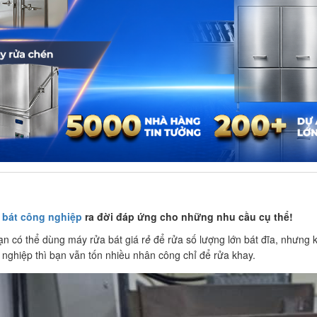
UẤT ĂN CÔNG NGHIỆP VÀ NHỮNG LÍ DO NÊN MUA
 bát công nghiệp
ra đời đáp ứng cho những nhu cầu cụ thể!
ạn có thể dùng máy rửa bát giá r
ẻ
để rửa số lượng lớn bát đĩa, nhưng 
 nghiệp thì bạn vẫn tốn nhiều nhân công chỉ để rửa khay.