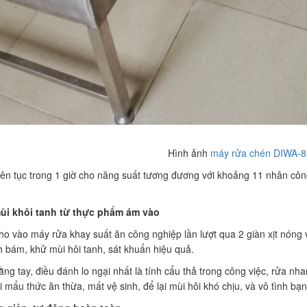
Hình ảnh
máy rửa chén DIWA-
iên tục trong 1 giờ cho năng suất tương đương với khoảng 11 nhân công
i khôi tanh từ thực phẩm ám vào
o vào máy rửa khay suất ăn công nghiệp lần lượt qua 2 giàn xịt nóng v
h bám, khử mùi hôi tanh, sát khuẩn hiệu quả.
ng tay, điều đánh lo ngại nhất là tính cẩu thả trong công việc, rửa nh
 mẩu thức ăn thừa, mất vệ sinh, để lại mùi hôi khó chịu, và vô tình 