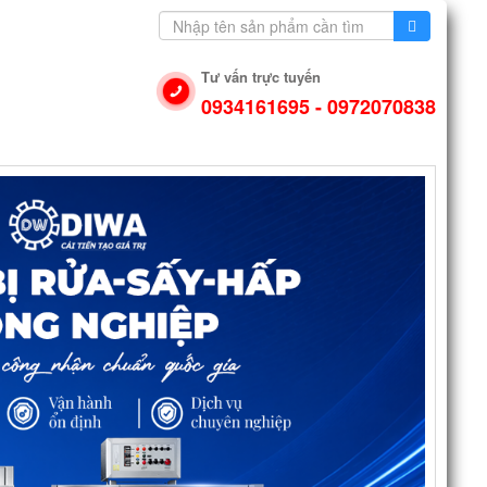
Tư vấn trực tuyến
0934161695 - 0972070838
N DỤNG
VIDEO
LIÊN HỆ