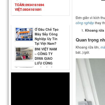
công nghiệp DIWA
TOÀN:0934161694
VIỆT:0934161691
Ở Đâu Chế Tạo
Máy Sấy Công
Đơn giản vì kích t
Nghiệp Uy Tín
TIN TỨC
công nghiệp
thay th
Tại Việt Nam?
Top 5 Địa Chỉ Đáng Tin Cậy
BNI VIỆT NAM
Khoang rửa 
– CÔNG TY
DIWA GIAO
Quan trọng nh
LƯU CÙNG
Khoang rửa lớn,
má
QUÝ DOANH NGHIỆP VÀ
Thiết kế bếp
bát..)/giờ.
CÁC GIAN HÀNG THAM GIA
một chiều đạt
2026
chuẩn VSATTP
– Gợi ý quy trình & thiết bị
từ chuyên gia DIWA
Công ty Vĩnh
Hoàn tới tham quan nhà
máy sản xuất máy rửa chén
công nghiệp DIWA