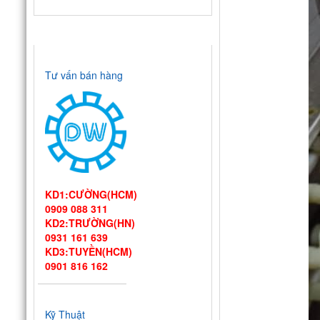
HỖ TRỢ TRỰC TUYẾN
Tư vấn bán hàng
KD1:CƯỜNG(HCM)
0909 088 311
KD2:TRƯỜNG(HN)
Thiết kế bếp
0931 161 639
một chiều đạt
KD3:TUYỀN(HCM)
chuẩn VSATTP
0901 816 162
– Gợi ý quy trình & thiết bị
từ chuyên gia DIWA
Công ty Vĩnh
Hoàn tới tham quan nhà
Kỹ Thuật
máy sản xuất máy rửa chén