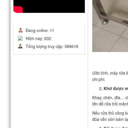
THỐNG KÊ
Đang online: 11
Hôm nay: 632
Tống lượng truy cập: 389618
Ước tính, máy rửa l
chi phí.
Khử được mù
Khay, chén, đĩa… ch
lớn để rửa trôi mản
Nếu rửa thủ công bằ
đũa vẫn còn bám lại