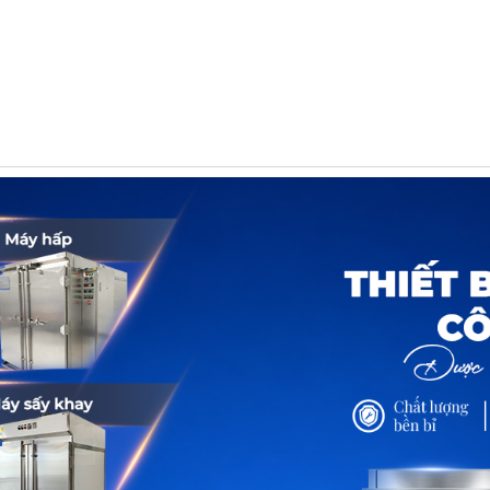
HẨM
DỊCH VỤ
TIN TỨC
TUYỂ