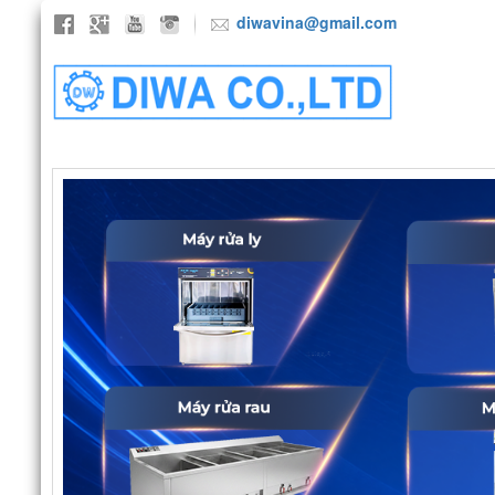
diwavina@gmail.com
TRANG CHỦ
GIỚI THIỆU
SẢN P