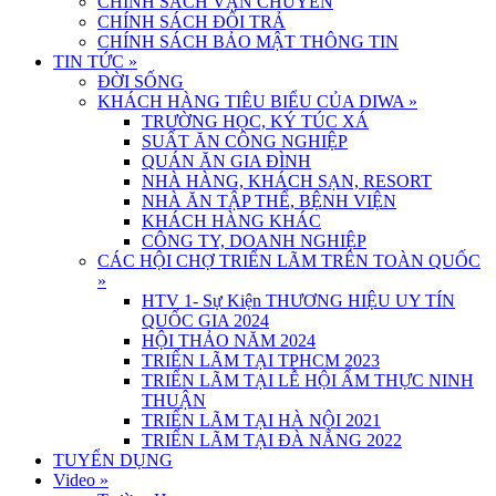
CHÍNH SÁCH VẬN CHUYỂN
CHÍNH SÁCH ĐỔI TRẢ
CHÍNH SÁCH BẢO MẬT THÔNG TIN
TIN TỨC
»
ĐỜI SỐNG
KHÁCH HÀNG TIÊU BIỂU CỦA DIWA
»
TRƯỜNG HỌC, KÝ TÚC XÁ
SUẤT ĂN CÔNG NGHIỆP
QUÁN ĂN GIA ĐÌNH
NHÀ HÀNG, KHÁCH SẠN, RESORT
NHÀ ĂN TẬP THỂ, BỆNH VIỆN
KHÁCH HÀNG KHÁC
CÔNG TY, DOANH NGHIỆP
CÁC HỘI CHỢ TRIỂN LÃM TRÊN TOÀN QUỐC
»
HTV 1- Sự Kiện THƯƠNG HIỆU UY TÍN
QUỐC GIA 2024
HỘI THẢO NĂM 2024
TRIỂN LÃM TẠI TPHCM 2023
TRIỂN LÃM TẠI LỄ HỘI ẨM THỰC NINH
THUẬN
TRIỂN LÃM TẠI HÀ NỘI 2021
TRIỂN LÃM TẠI ĐÀ NẴNG 2022
TUYỂN DỤNG
Video
»