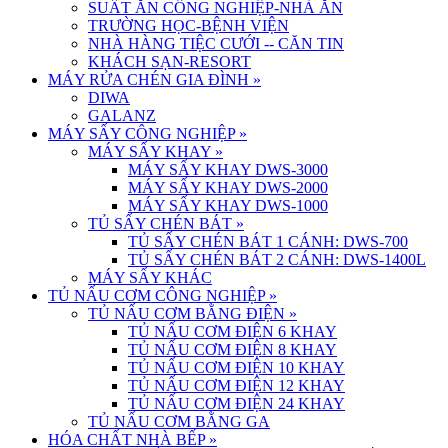
SUẤT ĂN CÔNG NGHIỆP-NHÀ ĂN
TRƯỜNG HỌC-BỆNH VIỆN
NHÀ HÀNG TIỆC CƯỚI -- CĂN TIN
KHÁCH SẠN-RESORT
MÁY RỬA CHÉN GIA ĐÌNH
»
DIWA
GALANZ
MÁY SẤY CÔNG NGHIỆP
»
MÁY SẤY KHAY
»
MÁY SẤY KHAY DWS-3000
MÁY SẤY KHAY DWS-2000
MÁY SẤY KHAY DWS-1000
TỦ SẤY CHÉN BÁT
»
TỦ SẤY CHÉN BÁT 1 CÁNH: DWS-700
TỦ SẤY CHÉN BÁT 2 CÁNH: DWS-1400L
MÁY SẤY KHÁC
TỦ NẤU CƠM CÔNG NGHIỆP
»
TỦ NẤU CƠM BẰNG ĐIỆN
»
TỦ NẤU CƠM ĐIỆN 6 KHAY
TỦ NẤU CƠM ĐIỆN 8 KHAY
TỦ NẤU CƠM ĐIỆN 10 KHAY
TỦ NẤU CƠM ĐIỆN 12 KHAY
TỦ NẤU CƠM ĐIỆN 24 KHAY
TỦ NẤU CƠM BẰNG GA
HÓA CHẤT NHÀ BẾP
»