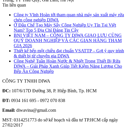
Tin liên quan
Công ty Vĩnh Hoàn tới tham quan nhà máy sản xuất máy rửa
chén công nghiệp DIWA
Ở Đâu Chế Tạo Máy Sấy Công Nghiệp Uy Tín Tại Việt
Nam? Top 5 Địa Chỉ Đáng Tin Cậy
BNI VIỆT NAM – CÔNG TY DIWA GIAO LƯU CÙNG
QUÝ DOANH NGHIỆP VÀ CÁC GIAN HÀNG THAM
GIA 2026
Thiết kế bếp một chiều đạt chuẩn VSATTP – Gợi ý quy trình
& thiết bị từ chuyên gia DIWA
Công Nghệ Tuần Hoàn Nước & Nhiệt Trong Thiết Bị Rửa
DIWA – Giải Pháp Xanh Giúp Tiết Kiệm Năng Lượng Cho
Bếp Ăn Công Nghiệp
CÔNG TY TNHH DIWA
ĐC:
107/6/17D Đường 38, P. Hiệp Bình, Tp. HCM
ĐT:
0934 161 695 - 0972 070 838
Email:
diwavina@gmail.com
MST: 0314251773 do sở kế hoạch và đầu tư TP.HCM cấp ngày
27/02/2017