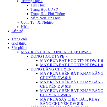
Trường Học
»
Tiểu Học
Trung Học Cơ Sở
Trung Học Phổ Thông
Mầm Non Tư Thục
Công Ty - Xí Nghiệp
Khác
Liên hệ
Trang chủ
Giới thiệu
Sản phẩm
MÁY RỬA CHÉN CÔNG NGHIỆP DIWA
»
DÒNG HOODTYPE
»
MÁY RỬA BÁT HOODTYPE DW-116
MÁY RỬA BÁT HOODTYPE DW-118
DÒNG BĂNG CHUYỀN
»
MÁY RỬA CHÉN BÁT, KHAY BĂNG
CHUYỀN DW-616
MÁY RỬA CHÉN BÁT, KHAY BĂNG
CHUYỀN DW-618
MÁY RỬA CHÉN BÁT, KHAY BĂNG
CHUYỀN DW-816
MÁY RỬA SẤY CHÉN BÁT, KHAY
BĂNG CHUYỀN DW-818