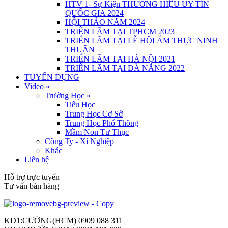
HTV 1- Sự Kiện THƯƠNG HIỆU UY TÍN
QUỐC GIA 2024
HỘI THẢO NĂM 2024
TRIỂN LÃM TẠI TPHCM 2023
TRIỂN LÃM TẠI LỄ HỘI ẨM THỰC NINH
THUẬN
TRIỂN LÃM TẠI HÀ NỘI 2021
TRIỂN LÃM TẠI ĐÀ NẴNG 2022
TUYỂN DỤNG
Video
»
Trường Học
»
Tiểu Học
Trung Học Cơ Sở
Trung Học Phổ Thông
Mầm Non Tư Thục
Công Ty - Xí Nghiệp
Khác
Liên hệ
Hỗ trợ trực tuyến
Tư vấn bán hàng
KD1:CƯỜNG(HCM) 0909 088 311