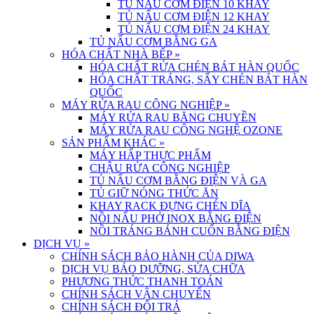
TỦ NẤU CƠM ĐIỆN 10 KHAY
TỦ NẤU CƠM ĐIỆN 12 KHAY
TỦ NẤU CƠM ĐIỆN 24 KHAY
TỦ NẤU CƠM BẰNG GA
HÓA CHẤT NHÀ BẾP
»
HÓA CHẤT RỬA CHÉN BÁT HÀN QUỐC
HÓA CHẤT TRÁNG, SẤY CHÉN BÁT HÀN
QUỐC
MÁY RỬA RAU CÔNG NGHIỆP
»
MÁY RỬA RAU BĂNG CHUYỀN
MÁY RỬA RAU CÔNG NGHỆ OZONE
SẢN PHẨM KHÁC
»
MÁY HẤP THỰC PHẨM
CHẬU RỬA CÔNG NGHIỆP
TỦ NẤU CƠM BẰNG ĐIỆN VÀ GA
TỦ GIỮ NÓNG THỨC ĂN
KHAY RACK ĐỰNG CHÉN DĨA
NỒI NẤU PHỞ INOX BẰNG ĐIỆN
NỒI TRÁNG BÁNH CUỐN BẰNG ĐIỆN
DỊCH VỤ
»
CHÍNH SÁCH BẢO HÀNH CỦA DIWA
DỊCH VỤ BẢO DƯỠNG, SỬA CHỮA
PHƯƠNG THỨC THANH TOÁN
CHÍNH SÁCH VẬN CHUYỂN
CHÍNH SÁCH ĐỔI TRẢ