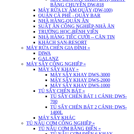
BĂNG CHUYỀN DW-818
MÁY RỬA LY ÂM QUẦY (DW-100)
QUÁN CÀ PHÊ - QUẦY BAR
NHÀ HÀNG-QUÁN ĂN
SUẤT ĂN CÔNG NGHIỆP-NHÀ ĂN
TRƯỜNG HỌC-BỆNH VIỆN
NHÀ HÀNG TIỆC CƯỚI -- CĂN TIN
KHÁCH SẠN-RESORT
MÁY RỬA CHÉN GIA ĐÌNH
»
DIWA
GALANZ
MÁY SẤY CÔNG NGHIỆP
»
MÁY SẤY KHAY
»
MÁY SẤY KHAY DWS-3000
MÁY SẤY KHAY DWS-2000
MÁY SẤY KHAY DWS-1000
TỦ SẤY CHÉN BÁT
»
TỦ SẤY CHÉN BÁT 1 CÁNH: DWS-
700
TỦ SẤY CHÉN BÁT 2 CÁNH: DWS-
1400L
MÁY SẤY KHÁC
TỦ NẤU CƠM CÔNG NGHIỆP
»
TỦ NẤU CƠM BẰNG ĐIỆN
»
TỦ NẤU CƠM ĐIỆN 6 KHAY