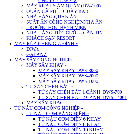
CHUYỀN DW-818
MÁY RỬA LY ÂM QUẦY (DW-100)
QUÁN CÀ PHÊ - QUẦY BAR
NHÀ HÀNG-QUÁN ĂN
SUẤT ĂN CÔNG NGHIỆP-NHÀ ĂN
TRƯỜNG HỌC-BỆNH VIỆN
NHÀ HÀNG TIỆC CƯỚI -- CĂN TIN
KHÁCH SẠN-RESORT
MÁY RỬA CHÉN GIA ĐÌNH
»
DIWA
GALANZ
MÁY SẤY CÔNG NGHIỆP
»
MÁY SẤY KHAY
»
MÁY SẤY KHAY DWS-3000
MÁY SẤY KHAY DWS-2000
MÁY SẤY KHAY DWS-1000
TỦ SẤY CHÉN BÁT
»
TỦ SẤY CHÉN BÁT 1 CÁNH: DWS-700
TỦ SẤY CHÉN BÁT 2 CÁNH: DWS-1400L
MÁY SẤY KHÁC
TỦ NẤU CƠM CÔNG NGHIỆP
»
TỦ NẤU CƠM BẰNG ĐIỆN
»
TỦ NẤU CƠM ĐIỆN 6 KHAY
TỦ NẤU CƠM ĐIỆN 8 KHAY
TỦ NẤU CƠM ĐIỆN 10 KHAY