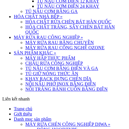
TỦ NẤU CƠM ĐIỆN 12 KHAY
TỦ NẤU CƠM ĐIỆN 24 KHAY
TỦ NẤU CƠM BẰNG GA
HÓA CHẤT NHÀ BẾP
»
HÓA CHẤT RỬA CHÉN BÁT HÀN QUỐC
HÓA CHẤT TRÁNG, SẤY CHÉN BÁT HÀN
QUỐC
MÁY RỬA RAU CÔNG NGHIỆP
»
MÁY RỬA RAU BĂNG CHUYỀN
MÁY RỬA RAU CÔNG NGHỆ OZONE
SẢN PHẨM KHÁC
»
MÁY HẤP THỰC PHẨM
CHẬU RỬA CÔNG NGHIỆP
TỦ NẤU CƠM BẰNG ĐIỆN VÀ GA
TỦ GIỮ NÓNG THỨC ĂN
KHAY RACK ĐỰNG CHÉN DĨA
NỒI NẤU PHỞ INOX BẰNG ĐIỆN
NỒI TRÁNG BÁNH CUỐN BẰNG ĐIỆN
Liên kết nhanh
Trang chủ
Giới thiệu
Danh mục sản phẩm
MÁY RỬA CHÉN CÔNG NGHIỆP DIWA
»