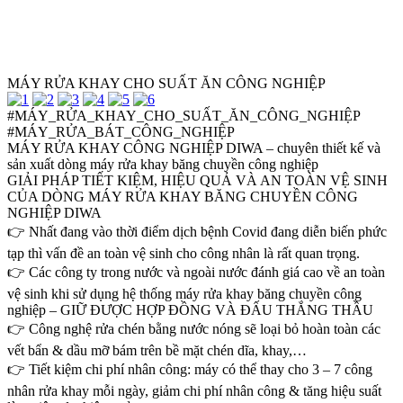
MÁY RỬA KHAY CHO SUẤT ĂN CÔNG NGHIỆP
#MÁY_RỬA_KHAY_CHO_SUẤT_ĂN_CÔNG_NGHIỆP
#MÁY_RỬA_BÁT_CÔNG_NGHIỆP
MÁY RỬA KHAY CÔNG NGHIỆP DIWA – chuyên thiết kế và
sản xuất dòng máy rửa khay băng chuyền công nghiệp
GIẢI PHÁP TIẾT KIỆM, HIỆU QUẢ VÀ AN TOÀN VỆ SINH
CỦA DÒNG MÁY RỬA KHAY BĂNG CHUYỀN CÔNG
NGHIỆP DIWA
👉 Nhất đang vào thời điểm dịch bệnh Covid đang diễn biến phức
tạp thì vấn đề an toàn vệ sinh cho công nhân là rất quan trọng.
👉 Các công ty trong nước và ngoài nước đánh giá cao về an toàn
vệ sinh khi sử dụng hệ thống máy rửa khay băng chuyền công
nghiệp – GIỮ ĐƯỢC HỢP ĐỒNG VÀ ĐẤU THẮNG THẦU
👉 Công nghệ rửa chén bằng nước nóng sẽ loại bỏ hoàn toàn các
vết bẩn & dầu mỡ bám trên bề mặt chén dĩa, khay,…
👉 Tiết kiệm chi phí nhân công: máy có thể thay cho 3 – 7 công
nhân rửa khay mỗi ngày, giảm chi phí nhân công & tăng hiệu suất