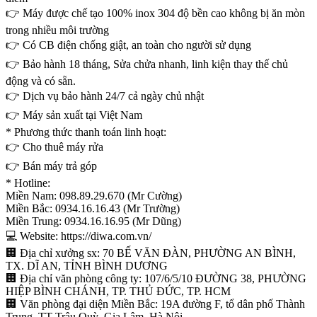
👉 Máy được chế tạo 100% inox 304 độ bền cao không bị ăn mòn
trong nhiều môi trường
👉 Có CB điện chống giật, an toàn cho người sử dụng
👉 Bảo hành 18 tháng, Sửa chửa nhanh, linh kiện thay thế chủ
động và có sẵn.
👉 Dịch vụ bảo hành 24/7 cả ngày chủ nhật
👉 Máy sản xuất tại Việt Nam
* Phương thức thanh toán linh hoạt:
👉 Cho thuê máy rửa
👉 Bán máy trả góp
* Hotline:
Miền Nam: 0
98.89.29.67
0 (Mr Cường)
Miền Bắc: 09
34.16.16.43
(Mr Trường)
Miền Trung: 09
34.16.16.95
(Mr Dũng)
💻 Website:
https://diwa.com.vn/
🏢 Địa chỉ xưởng sx: 70 BẾ VĂN ĐÀN, PHƯỜNG AN BÌNH,
TX. DĨ AN, TỈNH BÌNH DƯƠNG
🏢 Địa chỉ văn phòng công ty: 107/6/5/10 ĐƯỜNG 38, PHƯỜNG
HIỆP BÌNH CHÁNH, TP. THỦ ĐỨC, TP. HCM
🏢 Văn phòng đại diện Miền Bắc: 19A đường F, tổ dân phố Thành
Trung, TT Trâu Quỳ, Gia Lâm, Hà Nội