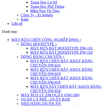
Trung Học Cơ Sở
Trung Học Phổ Thông
Mầm Non Tư Thục
Công Ty - Xí Nghiệp
Khác
Liên hệ
Danh mục
MÁY RỬA CHÉN CÔNG NGHIỆP DIWA
»
DÒNG HOODTYPE
»
MÁY RỬA BÁT HOODTYPE DW-116
MÁY RỬA BÁT HOODTYPE DW-118
DÒNG BĂNG CHUYỀN
»
MÁY RỬA CHÉN BÁT, KHAY BĂNG
CHUYỀN DW-616
MÁY RỬA CHÉN BÁT, KHAY BĂNG
CHUYỀN DW-618
MÁY RỬA CHÉN BÁT, KHAY BĂNG
CHUYỀN DW-816
MÁY RỬA SẤY CHÉN BÁT, KHAY BĂNG
CHUYỀN DW-818
MÁY RỬA LY ÂM QUẦY (DW-100)
QUÁN CÀ PHÊ - QUẦY BAR
NHÀ HÀNG-QUÁN ĂN