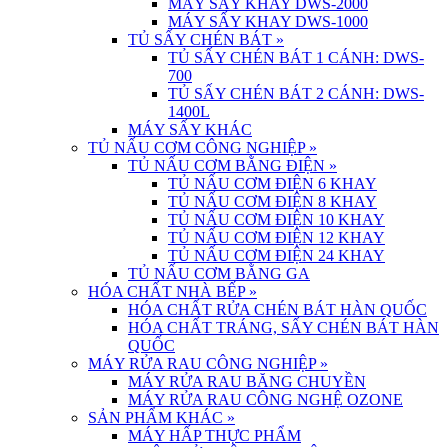
MÁY SẤY KHAY DWS-2000
MÁY SẤY KHAY DWS-1000
TỦ SẤY CHÉN BÁT
»
TỦ SẤY CHÉN BÁT 1 CÁNH: DWS-
700
TỦ SẤY CHÉN BÁT 2 CÁNH: DWS-
1400L
MÁY SẤY KHÁC
TỦ NẤU CƠM CÔNG NGHIỆP
»
TỦ NẤU CƠM BẰNG ĐIỆN
»
TỦ NẤU CƠM ĐIỆN 6 KHAY
TỦ NẤU CƠM ĐIỆN 8 KHAY
TỦ NẤU CƠM ĐIỆN 10 KHAY
TỦ NẤU CƠM ĐIỆN 12 KHAY
TỦ NẤU CƠM ĐIỆN 24 KHAY
TỦ NẤU CƠM BẰNG GA
HÓA CHẤT NHÀ BẾP
»
HÓA CHẤT RỬA CHÉN BÁT HÀN QUỐC
HÓA CHẤT TRÁNG, SẤY CHÉN BÁT HÀN
QUỐC
MÁY RỬA RAU CÔNG NGHIỆP
»
MÁY RỬA RAU BĂNG CHUYỀN
MÁY RỬA RAU CÔNG NGHỆ OZONE
SẢN PHẨM KHÁC
»
MÁY HẤP THỰC PHẨM