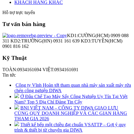
KHÁCH HÀNG KHÁC
Hỗ trợ trực tuyến
Tư vấn bán hàng
KD1:CƯỜNG(HCM) 0909 088
311 KD2:TRƯỜNG(HN) 0931 161 639 KD3:TUYỀN(HCM)
0901 816 162
Kỹ Thuật
TOÀN:0934161694 VIỆT:0934161691
Tin tức
Công ty Vĩnh Hoàn tới tham quan nhà máy sản xuất máy rửa
chén công nghiệp DIWA
Ở Đâu Chế Tạo Máy Sấy Công Nghiệp Uy Tín Tại Việt
Nam? Top 5 Địa Chỉ Đáng Tin Cậy
BNI VIỆT NAM – CÔNG TY DIWA GIAO LƯU
CÙNG QUÝ DOANH NGHIỆP VÀ CÁC GIAN HÀNG
THAM GIA 2026
Thiết kế bếp một chiều đạt chuẩn VSATTP – Gợi ý quy
trình & thiết bị từ chuyên gia DIWA