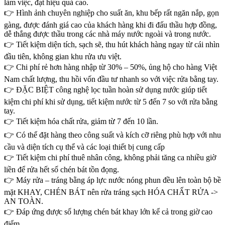
làm việc, đạt hiệu quả cao.
👉 Hình ảnh chuyên nghiệp cho suất ăn, khu bếp rất ngăn nắp, gọn
gàng, được đánh giá cao của khách hàng khi đi đấu thầu hợp đồng,
dễ thắng được thầu trong các nhà máy nước ngoài và trong nước.
👉 Tiết kiệm diện tích, sạch sẽ, thu hút khách hàng ngay từ cái nhìn
đầu tiên, không gian khu rửa ưu việt.
👉 Chi phí rẻ hơn hàng nhập từ 30% – 50%, ủng hộ cho hàng Việt
Nam chất lượng, thu hồi vốn đầu tư nhanh so với việc rửa bằng tay.
👉 ĐẶC BIỆT công nghệ lọc tuần hoàn sử dụng nước giúp tiết
kiệm chi phí khi sử dụng, tiết kiệm nước từ 5 đến 7 so với rửa bằng
tay.
👉 Tiết kiệm hóa chất rửa, giảm từ 7 đến 10 lần.
👉 Có thể đặt hàng theo công suất và kích cỡ riêng phù hợp với nhu
cầu và diện tích cụ thể và các loại thiết bị cung cấp
👉 Tiết kiệm chi phí thuê nhân công, không phải tăng ca nhiều giờ
liền để rửa hết số chén bát tồn đọng.
👉 Máy rửa – tráng bằng áp lực nước nóng phun đều lên toàn bộ bề
mặt KHAY, CHÉN BÁT nên rửa tráng sạch HÓA CHẤT RỬA ->
AN TOÀN.
👉 Đáp ứng được số lượng chén bát khay lớn kể cả trong giờ cao
điểm