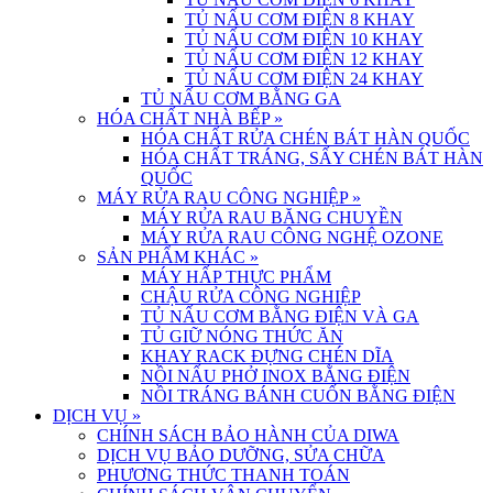
TỦ NẤU CƠM ĐIỆN 8 KHAY
TỦ NẤU CƠM ĐIỆN 10 KHAY
TỦ NẤU CƠM ĐIỆN 12 KHAY
TỦ NẤU CƠM ĐIỆN 24 KHAY
TỦ NẤU CƠM BẰNG GA
HÓA CHẤT NHÀ BẾP
»
HÓA CHẤT RỬA CHÉN BÁT HÀN QUỐC
HÓA CHẤT TRÁNG, SẤY CHÉN BÁT HÀN
QUỐC
MÁY RỬA RAU CÔNG NGHIỆP
»
MÁY RỬA RAU BĂNG CHUYỀN
MÁY RỬA RAU CÔNG NGHỆ OZONE
SẢN PHẨM KHÁC
»
MÁY HẤP THỰC PHẨM
CHẬU RỬA CÔNG NGHIỆP
TỦ NẤU CƠM BẰNG ĐIỆN VÀ GA
TỦ GIỮ NÓNG THỨC ĂN
KHAY RACK ĐỰNG CHÉN DĨA
NỒI NẤU PHỞ INOX BẰNG ĐIỆN
NỒI TRÁNG BÁNH CUỐN BẰNG ĐIỆN
DỊCH VỤ
»
CHÍNH SÁCH BẢO HÀNH CỦA DIWA
DỊCH VỤ BẢO DƯỠNG, SỬA CHỮA
PHƯƠNG THỨC THANH TOÁN