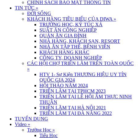
CHÍNH SÁCH BẢO MẬT THÔNG TIN
TIN TỨC
»
ĐỜI SỐNG
KHÁCH HÀNG TIÊU BIỂU CỦA DIWA
»
TRƯỜNG HỌC, KÝ TÚC XÁ
SUẤT ĂN CÔNG NGHIỆP
QUÁN ĂN GIA ĐÌNH
NHÀ HÀNG, KHÁCH SẠN, RESORT
NHÀ ĂN TẬP THỂ, BỆNH VIỆN
KHÁCH HÀNG KHÁC
CÔNG TY, DOANH NGHIỆP
CÁC HỘI CHỢ TRIỂN LÃM TRÊN TOÀN QUỐC
»
HTV 1- Sự Kiện THƯƠNG HIỆU UY TÍN
QUỐC GIA 2024
HỘI THẢO NĂM 2024
TRIỂN LÃM TẠI TPHCM 2023
TRIỂN LÃM TẠI LỄ HỘI ẨM THỰC NINH
THUẬN
TRIỂN LÃM TẠI HÀ NỘI 2021
TRIỂN LÃM TẠI ĐÀ NẴNG 2022
TUYỂN DỤNG
Video
»
Trường Học
»
Tiểu Học