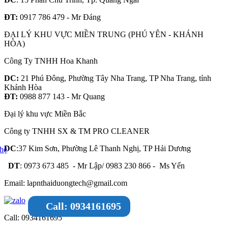
ĐT:
0917 786 479 - Mr Đáng
ĐẠI LÝ KHU VỰC MIỀN TRUNG (PHÚ YÊN - KHÁNH
HÒA)
Công Ty TNHH Hoa Khanh
DC:
21 Phú Đông, Phường Tây Nha Trang, TP Nha Trang, tỉnh
Khánh Hòa
ĐT:
0988 877 143 - Mr Quang
Đại lý khu vực Miền Bắc
Công ty TNHH SX & TM PRO CLEANER
DC
:37 Kim Sơn, Phường Lê Thanh Nghị, TP Hải Dương
DT
: 0973 673 485 - Mr Lập/ 0983 230 866 - Ms Yến
Email: lapnthaiduongtech@gmail.com
Call: 0934161695
Call: 0934161695