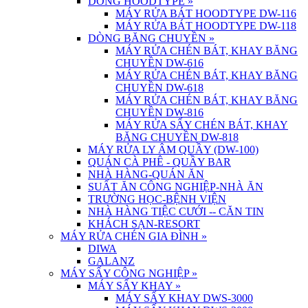
DÒNG HOODTYPE
»
MÁY RỬA BÁT HOODTYPE DW-116
MÁY RỬA BÁT HOODTYPE DW-118
DÒNG BĂNG CHUYỀN
»
MÁY RỬA CHÉN BÁT, KHAY BĂNG
CHUYỀN DW-616
MÁY RỬA CHÉN BÁT, KHAY BĂNG
CHUYỀN DW-618
MÁY RỬA CHÉN BÁT, KHAY BĂNG
CHUYỀN DW-816
MÁY RỬA SẤY CHÉN BÁT, KHAY
BĂNG CHUYỀN DW-818
MÁY RỬA LY ÂM QUẦY (DW-100)
QUÁN CÀ PHÊ - QUẦY BAR
NHÀ HÀNG-QUÁN ĂN
SUẤT ĂN CÔNG NGHIỆP-NHÀ ĂN
TRƯỜNG HỌC-BỆNH VIỆN
NHÀ HÀNG TIỆC CƯỚI -- CĂN TIN
KHÁCH SẠN-RESORT
MÁY RỬA CHÉN GIA ĐÌNH
»
DIWA
GALANZ
MÁY SẤY CÔNG NGHIỆP
»
MÁY SẤY KHAY
»
MÁY SẤY KHAY DWS-3000