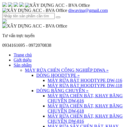
diwavina@gmail.com
Tư vấn trực tuyến
0934161695 - 0972070838
Trang chủ
Giới thiệu
Sản phẩm
MÁY RỬA CHÉN CÔNG NGHIỆP DIWA
»
DÒNG HOODTYPE
»
MÁY RỬA BÁT HOODTYPE DW-116
MÁY RỬA BÁT HOODTYPE DW-118
DÒNG BĂNG CHUYỀN
»
MÁY RỬA CHÉN BÁT, KHAY BĂNG
CHUYỀN DW-616
MÁY RỬA CHÉN BÁT, KHAY BĂNG
CHUYỀN DW-618
MÁY RỬA CHÉN BÁT, KHAY BĂNG
CHUYỀN DW-816
MÁY RỬA SẤY CHÉN BÁT, KHAY