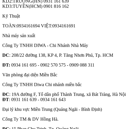
KD2:TRƯỜNG(HN) 0931 161 639
KD3:TUYỀN(HCM) 0901 816 162
Kỹ Thuật
TOÀN:0934161694 VIỆT:0934161691
Nhà máy sản xuất
Công Ty TNHH DIWA - Chi Nhánh Nhà Máy
DC
: 208/22 đường 138, KP 4, P. Tăng Nhơn Phú, Tp. HCM
ĐT:
0934 161 695 - 0902 570 575 - 0909 088 311
Văn phòng đại diện Miền Bắc
Công Ty TNHH Diwa Chi nhánh miền bắc
ĐC
: 19A đường F, Tổ dân phố Thành Trung, xã Bát Tràng, Hà Nội
ĐT
: 0931 161 639 - 0934 161 643
Đại lý khu vực Miền Trung (Quảng Ngãi - Bình Định)
Công Ty TM & DV Hồng Hà.
ĐC
: 15 Phan Chu Trinh, Tp. Quảng Ngãi