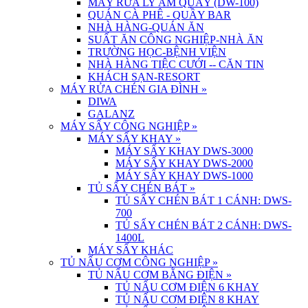
MÁY RỬA LY ÂM QUẦY (DW-100)
QUÁN CÀ PHÊ - QUẦY BAR
NHÀ HÀNG-QUÁN ĂN
SUẤT ĂN CÔNG NGHIỆP-NHÀ ĂN
TRƯỜNG HỌC-BỆNH VIỆN
NHÀ HÀNG TIỆC CƯỚI -- CĂN TIN
KHÁCH SẠN-RESORT
MÁY RỬA CHÉN GIA ĐÌNH
»
DIWA
GALANZ
MÁY SẤY CÔNG NGHIỆP
»
MÁY SẤY KHAY
»
MÁY SẤY KHAY DWS-3000
MÁY SẤY KHAY DWS-2000
MÁY SẤY KHAY DWS-1000
TỦ SẤY CHÉN BÁT
»
TỦ SẤY CHÉN BÁT 1 CÁNH: DWS-
700
TỦ SẤY CHÉN BÁT 2 CÁNH: DWS-
1400L
MÁY SẤY KHÁC
TỦ NẤU CƠM CÔNG NGHIỆP
»
TỦ NẤU CƠM BẰNG ĐIỆN
»
TỦ NẤU CƠM ĐIỆN 6 KHAY
TỦ NẤU CƠM ĐIỆN 8 KHAY