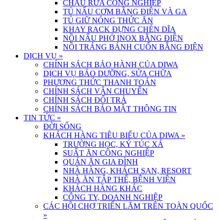
CHẬU RỬA CÔNG NGHIỆP
TỦ NẤU CƠM BẰNG ĐIỆN VÀ GA
TỦ GIỮ NÓNG THỨC ĂN
KHAY RACK ĐỰNG CHÉN DĨA
NỒI NẤU PHỞ INOX BẰNG ĐIỆN
NỒI TRÁNG BÁNH CUỐN BẰNG ĐIỆN
DỊCH VỤ
»
CHÍNH SÁCH BẢO HÀNH CỦA DIWA
DỊCH VỤ BẢO DƯỠNG, SỬA CHỮA
PHƯƠNG THỨC THANH TOÁN
CHÍNH SÁCH VẬN CHUYỂN
CHÍNH SÁCH ĐỔI TRẢ
CHÍNH SÁCH BẢO MẬT THÔNG TIN
TIN TỨC
»
ĐỜI SỐNG
KHÁCH HÀNG TIÊU BIỂU CỦA DIWA
»
TRƯỜNG HỌC, KÝ TÚC XÁ
SUẤT ĂN CÔNG NGHIỆP
QUÁN ĂN GIA ĐÌNH
NHÀ HÀNG, KHÁCH SẠN, RESORT
NHÀ ĂN TẬP THỂ, BỆNH VIỆN
KHÁCH HÀNG KHÁC
CÔNG TY, DOANH NGHIỆP
CÁC HỘI CHỢ TRIỂN LÃM TRÊN TOÀN QUỐC
»