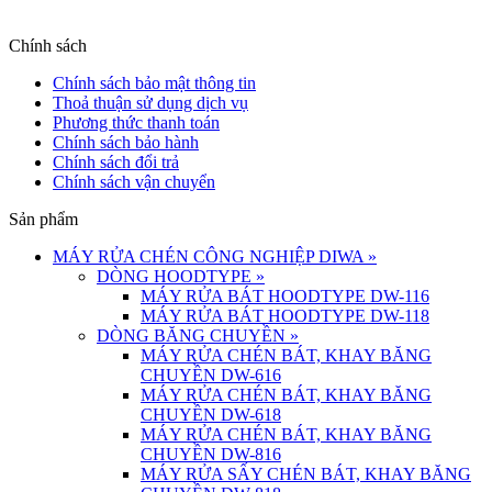
Chính sách
Chính sách bảo mật thông tin
Thoả thuận sử dụng dịch vụ
Phương thức thanh toán
Chính sách bảo hành
Chính sách đổi trả
Chính sách vận chuyển
Sản phẩm
MÁY RỬA CHÉN CÔNG NGHIỆP DIWA
»
DÒNG HOODTYPE
»
MÁY RỬA BÁT HOODTYPE DW-116
MÁY RỬA BÁT HOODTYPE DW-118
DÒNG BĂNG CHUYỀN
»
MÁY RỬA CHÉN BÁT, KHAY BĂNG
CHUYỀN DW-616
MÁY RỬA CHÉN BÁT, KHAY BĂNG
CHUYỀN DW-618
MÁY RỬA CHÉN BÁT, KHAY BĂNG
CHUYỀN DW-816
MÁY RỬA SẤY CHÉN BÁT, KHAY BĂNG