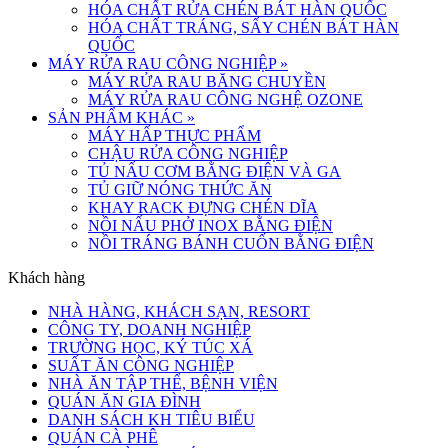
HÓA CHẤT RỬA CHÉN BÁT HÀN QUỐC
HÓA CHẤT TRÁNG, SẤY CHÉN BÁT HÀN
QUỐC
MÁY RỬA RAU CÔNG NGHIỆP
»
MÁY RỬA RAU BĂNG CHUYỀN
MÁY RỬA RAU CÔNG NGHỆ OZONE
SẢN PHẨM KHÁC
»
MÁY HẤP THỰC PHẨM
CHẬU RỬA CÔNG NGHIỆP
TỦ NẤU CƠM BẰNG ĐIỆN VÀ GA
TỦ GIỮ NÓNG THỨC ĂN
KHAY RACK ĐỰNG CHÉN DĨA
NỒI NẤU PHỞ INOX BẰNG ĐIỆN
NỒI TRÁNG BÁNH CUỐN BẰNG ĐIỆN
Khách hàng
NHÀ HÀNG, KHÁCH SẠN, RESORT
CÔNG TY, DOANH NGHIỆP
TRƯỜNG HỌC, KÝ TÚC XÁ
SUẤT ĂN CÔNG NGHIỆP
NHÀ ĂN TẬP THỂ, BỆNH VIỆN
QUÁN ĂN GIA ĐÌNH
DANH SÁCH KH TIÊU BIỂU
QUÁN CÀ PHÊ