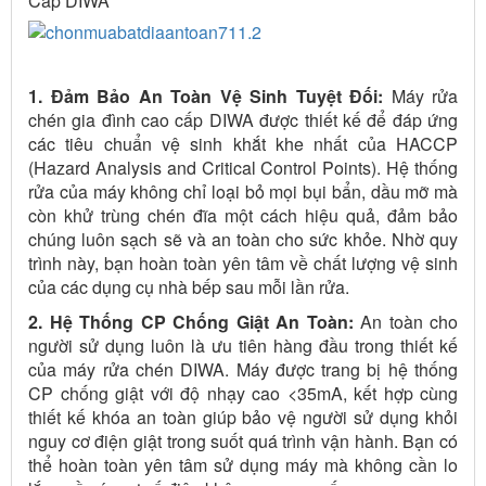
Cấp DIWA
1. Đảm Bảo An Toàn Vệ Sinh Tuyệt Đối:
Máy rửa
chén gia đình cao cấp DIWA được thiết kế để đáp ứng
các tiêu chuẩn vệ sinh khắt khe nhất của HACCP
(Hazard Analysis and Critical Control Points). Hệ thống
rửa của máy không chỉ loại bỏ mọi bụi bẩn, dầu mỡ mà
còn khử trùng chén đĩa một cách hiệu quả, đảm bảo
chúng luôn sạch sẽ và an toàn cho sức khỏe. Nhờ quy
trình này, bạn hoàn toàn yên tâm về chất lượng vệ sinh
của các dụng cụ nhà bếp sau mỗi lần rửa.
2. Hệ Thống CP Chống Giật An Toàn:
An toàn cho
người sử dụng luôn là ưu tiên hàng đầu trong thiết kế
của máy rửa chén DIWA. Máy được trang bị hệ thống
CP chống giật với độ nhạy cao <35mA, kết hợp cùng
thiết kế khóa an toàn giúp bảo vệ người sử dụng khỏi
nguy cơ điện giật trong suốt quá trình vận hành. Bạn có
thể hoàn toàn yên tâm sử dụng máy mà không cần lo