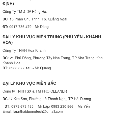
ĐỊNH)
Công Ty TM & DV Hồng Hà.
ĐC
: 15 Phan Chu Trinh, Tp. Quảng Ngãi
ĐT:
0917 786 479 - Mr Đáng
ĐẠI LÝ KHU VỰC MIỀN TRUNG (PHÚ YÊN - KHÁNH
HÒA)
Công Ty TNHH Hoa Khanh
DC:
21 Phú Đông, Phường Tây Nha Trang, TP Nha Trang, tỉnh
Khánh Hòa
ĐT:
0988 877 143 - Mr Quang
ĐẠI LÝ KHU VỰC MIỀN BẮC
Công ty TNHH SX & TM PRO CLEANER
DC
:37 Kim Sơn, Phường Lê Thanh Nghị, TP Hải Dương
DT
: 0973 673 485 - Mr Lập/ 0983 230 866 - Ms Yến
Email: lapnthaiduongtech@gmail.com