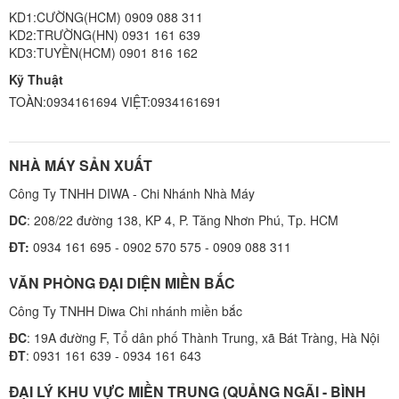
KD1:CƯỜNG(HCM) 0909 088 311
KD2:TRƯỜNG(HN) 0931 161 639
KD3:TUYỀN(HCM) 0901 816 162
Kỹ Thuật
TOÀN:0934161694 VIỆT:0934161691
NHÀ MÁY SẢN XUẤT
Công Ty TNHH DIWA - Chi Nhánh Nhà Máy
DC
: 208/22 đường 138, KP 4, P. Tăng Nhơn Phú, Tp. HCM
ĐT:
0934 161 695 - 0902 570 575 - 0909 088 311
VĂN PHÒNG ĐẠI DIỆN MIỀN BẮC
Công Ty TNHH Diwa Chi nhánh miền bắc
ĐC
: 19A đường F, Tổ dân phố Thành Trung, xã Bát Tràng, Hà Nội
ĐT
: 0931 161 639 - 0934 161 643
ĐẠI LÝ KHU VỰC MIỀN TRUNG (QUẢNG NGÃI - BÌNH