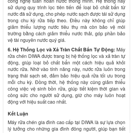
công nghệ tuần hoàn nước thông minh. Hệ thống này
sử dụng quy trình lọc tiên tiến để loại bỏ chất bẩn từ
nước đã sử dụng, cho phép nước sạch được tái sử dụng
trong chu kỳ rửa tiếp theo. Điều này không chỉ giúp
giảm thiểu lượng nước tiêu thụ mà còn bảo vệ môi
trường bằng cách giảm thiểu nước thải, góp phần bảo
vệ tài nguyên nước quý giá.
6. Hệ Thống Lọc và Xả Tràn Chất Bẩn Tự Động:
Máy
rửa chén DIWA được trang bị hệ thống lọc và xả tràn tự
động, giúp loại bỏ chất bẩn một cách hiệu quả khỏi
nước rửa. Nhờ vào tính năng này, nước rửa luôn trong
trạng thái sạch sẽ, đảm bảo hiệu quả rửa tối ưu trong
mỗi chu kỳ. Đồng thời, hệ thống này cũng giảm thiểu
công việc vệ sinh bồn rửa, giúp tiết kiệm thời gian và
công sức cho người sử dụng, giữ cho máy luôn hoạt
động với hiệu suất cao nhất.
Kết Luận
Máy rửa chén gia đình cao cấp tại DIWA là sự lựa chọn
lý tưởng cho những gia đình đông người, giúp bạn tiết