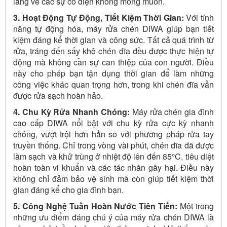
lắng về các sự cố điện không mong muốn.
3. Hoạt Động Tự Động, Tiết Kiệm Thời Gian:
Với tính
năng tự động hóa, máy rửa chén DIWA giúp bạn tiết
kiệm đáng kể thời gian và công sức. Tất cả quá trình từ
rửa, tráng đến sấy khô chén đĩa đều được thực hiện tự
động mà không cần sự can thiệp của con người. Điều
này cho phép bạn tận dụng thời gian để làm những
công việc khác quan trọng hơn, trong khi chén đĩa vẫn
được rửa sạch hoàn hảo.
4. Chu Kỳ Rửa Nhanh Chóng:
Máy rửa chén gia đình
cao cấp DIWA nổi bật với chu kỳ rửa cực kỳ nhanh
chóng, vượt trội hơn hẳn so với phương pháp rửa tay
truyền thống. Chỉ trong vòng vài phút, chén đĩa đã được
làm sạch và khử trùng ở nhiệt độ lên đến 85°C, tiêu diệt
hoàn toàn vi khuẩn và các tác nhân gây hại. Điều này
không chỉ đảm bảo vệ sinh mà còn giúp tiết kiệm thời
gian đáng kể cho gia đình bạn.
5. Công Nghệ Tuần Hoàn Nước Tiên Tiến:
Một trong
những ưu điểm đáng chú ý của máy rửa chén DIWA là